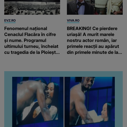
EVZ.RO
VIVA.RO
Fenomenul național
BREAKING! Ce pierdere
Cenaclul Flacăra în cifre
uriașă! A murit marele
și nume. Programul
nostru actor român, iar
ultimului turneu, încheiat
primele reacții au apărut
cu tragedia de la Ploiești.
din primele minute de la
6.535.800 de spectatori!
anunțul morții: „Lumina
rampei rămâne aprinsă
pentru el...” Ce s-a aflat
până în acest moment