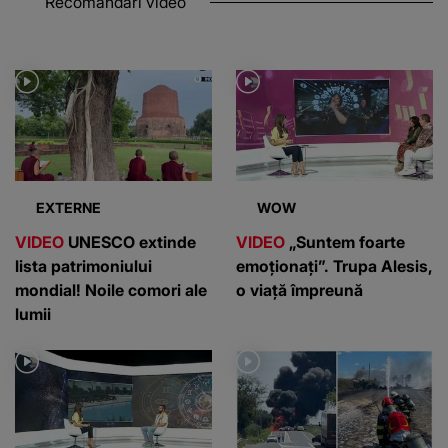
Recomandări video
EXTERNE
WOW
VIDEO
UNESCO extinde
VIDEO
„Suntem foarte
lista patrimoniului
emoționați”. Trupa Alesis,
mondial! Noile comori ale
o viață împreună
lumii