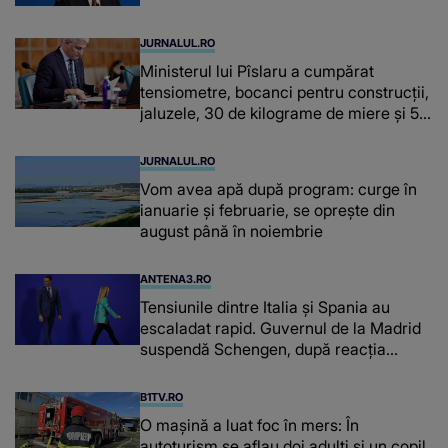
JURNALUL.RO
Ministerul lui Pîslaru a cumpărat
tensiometre, bocanci pentru construcții,
jaluzele, 30 de kilograme de miere și 50
de kilograme de cafea
JURNALUL.RO
Vom avea apă după program: curge în
ianuarie și februarie, se oprește din
august până în noiembrie
ANTENA3.RO
Tensiunile dintre Italia și Spania au
escaladat rapid. Guvernul de la Madrid
suspendă Schengen, după reacția
furioasă a lui Meloni
B1TV.RO
O maşină a luat foc în mers: În
autoturism se aflau doi adulți și un copil