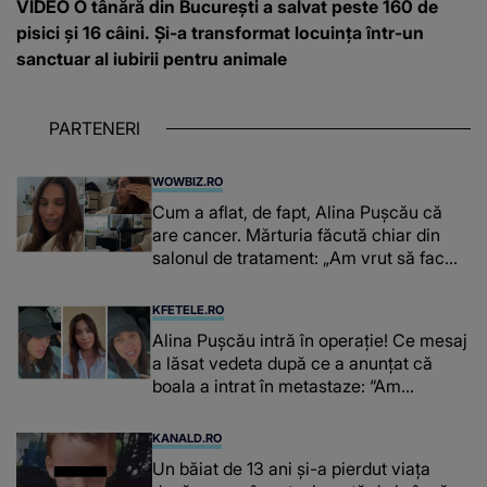
VIDEO O tânără din București a salvat peste 160 de
pisici și 16 câini. Și-a transformat locuința într-un
sanctuar al iubirii pentru animale
PARTENERI
WOWBIZ.RO
Cum a aflat, de fapt, Alina Pușcău că
are cancer. Mărturia făcută chiar din
salonul de tratament: „Am vrut să fac
niște genuflexiuni și a început să mă
înțepe sânul”
KFETELE.RO
Alina Pușcău intră în operație! Ce mesaj
a lăsat vedeta după ce a anunțat că
boala a intrat în metastaze: “Am
cancer!”
KANALD.RO
Un băiat de 13 ani și-a pierdut viața