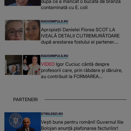
după ce a mâncat o bucată de brânză
contaminată cu E. coli
RADIOIMPULS.RO
Apropiații Danielei Florea SCOT LA
IVEALĂ DETALII CUTREMURĂTOARE
după arestarea fostului ei partener.
PRIN CE A FOST NEVOITĂ să treacă
românca ucisă în Italia și ascunsă în
RADIOIMPULS.RO
lada unui pat: " Îmi pare rău că nu am
VIDEO
Igor Cuciuc cântă despre
reușit să fac mai mult pentru ea și..."
profesorii care, prin răbdare și dăruire,
au contribuit la FORMAREA
OAMENILOR DE ASTĂZI. Ce spune
despre dascălii care lasă amprente
puternice ÎN SUFLETELE ELEVILOR,
PARTENERI
chiar și după trecerea anilor: "De
fiecare dată când..."
STIRILEBZI.RO
Vești bune pentru români! Guvernul Ilie
Bolojan anunță plafonarea facturilor!