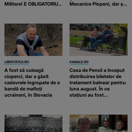
Militare! E OBLIGATORIU.
Mecanice Plopeni, dar și
Până când au termen!
două ceasuri Patek
Philippe și Rolex
LIBERTATEA.RO
KANALD.RO
A fost să culeagă
Casa de Pensii a început
ciuperci, dar a găsit
distribuirea biletelor de
cadavrele îngropate de o
tratament balnear pentru
bandă de mafioți
luna august. În ce
ucraineni, în Slovacia
stațiuni au fost
repartizate locurile