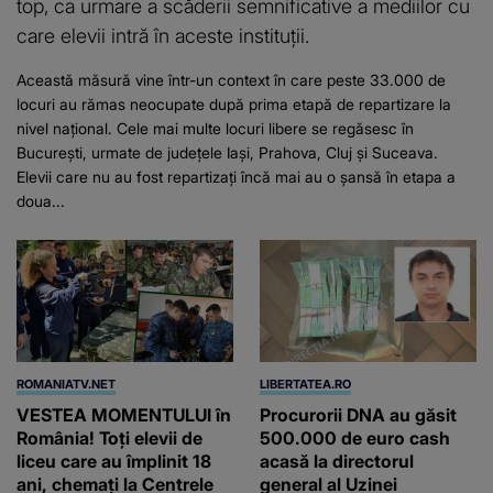
top, ca urmare a scăderii semnificative a mediilor cu
care elevii intră în aceste instituții.
Această măsură vine într-un context în care peste 33.000 de
locuri au rămas neocupate după prima etapă de repartizare la
nivel național. Cele mai multe locuri libere se regăsesc în
București, urmate de județele Iași, Prahova, Cluj și Suceava.
Elevii care nu au fost repartizați încă mai au o șansă în etapa a
doua...
ROMANIATV.NET
LIBERTATEA.RO
VESTEA MOMENTULUI în
Procurorii DNA au găsit
România! Toți elevii de
500.000 de euro cash
liceu care au împlinit 18
acasă la directorul
ani, chemați la Centrele
general al Uzinei