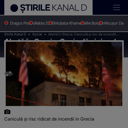
Dragos Pislaru
Rabla 2026
Mojtaba Khamenei
Ilie Bolojan
Nicușor Dan
Stirile Kanal D
Social
Alertă în Grecia: Caniculă și risc de incendii.
Alertă în Grecia: Caniculă și risc de
Anunțul MAE
incendii. Anunțul MAE
Caniculă și risc ridicat de incendii in Grecia