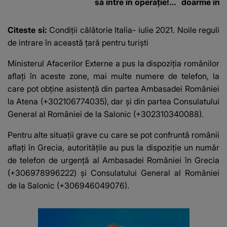
să intre în operație!
doarme în p
Vedeta a transmis un
un copil a 
mesaj emoționant
mii de româ
Citeste si:
Condiții călătorie Italia- iulie 2021. Noile reguli
fanilor
de intrare în această țară pentru turiști
Ministerul Afacerilor Externe a pus la dispoziția românilor
aflați în aceste zone, mai multe numere de telefon, la
care pot obține asistență din partea Ambasadei României
la Atena (+302106774035), dar și din partea Consulatului
General al României de la Salonic (+302310340088).
Pentru alte situații grave cu care se pot confruntă românii
aflați în Grecia, autoritățile au pus la dispoziție un număr
de telefon de urgenţă al
Ambasadei României în Grecia
(+306978996222) şi Consulatului General al României
de la Salonic (+306946049076).