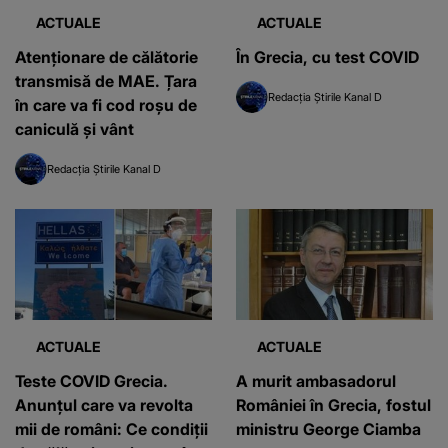
ACTUALE
ACTUALE
Atenționare de călătorie
În Grecia, cu test COVID
transmisă de MAE. Țara
Redacția Știrile Kanal D
în care va fi cod roșu de
caniculă și vânt
Redacția Știrile Kanal D
ACTUALE
ACTUALE
Teste COVID Grecia.
A murit ambasadorul
Anunţul care va revolta
României în Grecia, fostul
mii de români: Ce condiţii
ministru George Ciamba