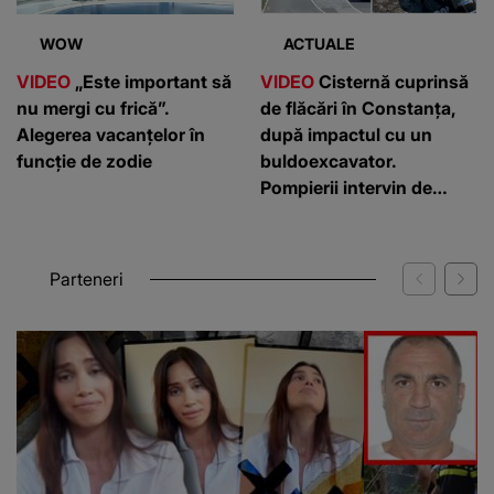
WOW
ACTUALE
VIDEO
„Este important să
VIDEO
Cisternă cuprinsă
nu mergi cu frică”.
de flăcări în Constanța,
Alegerea vacanțelor în
după impactul cu un
funcție de zodie
buldoexcavator.
Pompierii intervin de
urgență
Parteneri