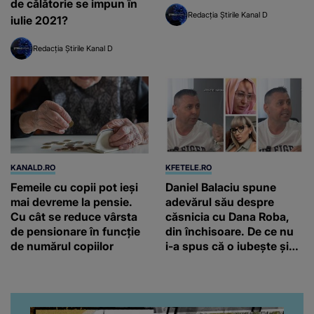
de călătorie se impun în
Redacția Știrile Kanal D
iulie 2021?
Redacția Știrile Kanal D
KANALD.RO
KFETELE.RO
Femeile cu copii pot ieși
Daniel Balaciu spune
mai devreme la pensie.
adevărul său despre
Cu cât se reduce vârsta
căsnicia cu Dana Roba,
de pensionare în funcție
din închisoare. De ce nu
de numărul copiilor
i-a spus că o iubește și
ce s-a întâmplat când au
venit fetițele pe lume:
“Am suflet mare. Eu am
ajutat-o.”