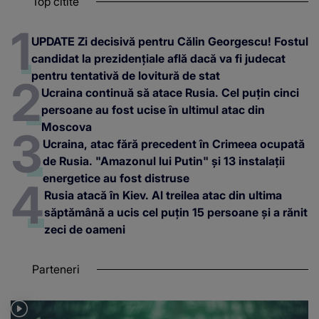
Top citite
UPDATE Zi decisivă pentru Călin Georgescu! Fostul
candidat la prezidențiale află dacă va fi judecat
pentru tentativă de lovitură de stat
Ucraina continuă să atace Rusia. Cel puțin cinci
persoane au fost ucise în ultimul atac din
Moscova
Ucraina, atac fără precedent în Crimeea ocupată
de Rusia. "Amazonul lui Putin" și 13 instalații
energetice au fost distruse
Rusia atacă în Kiev. Al treilea atac din ultima
săptămână a ucis cel puțin 15 persoane și a rănit
zeci de oameni
Parteneri