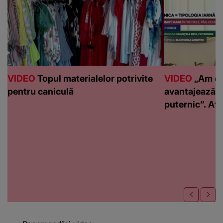
VIDEO
Topul materialelor potrivite
VIDEO
„Am de
pentru caniculă
avantajează c
puternic”. Află