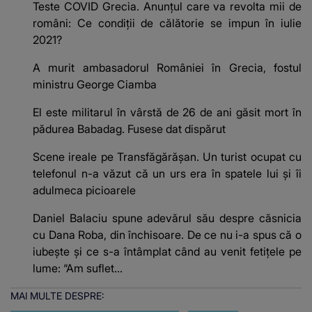
Teste COVID Grecia. Anunţul care va revolta mii de
români: Ce condiţii de călătorie se impun în iulie
2021?
A murit ambasadorul României în Grecia, fostul
ministru George Ciamba
El este militarul în vârstă de 26 de ani găsit mort în
pădurea Babadag. Fusese dat dispărut
Scene ireale pe Transfăgărășan. Un turist ocupat cu
telefonul n-a văzut că un urs era în spatele lui și îi
adulmeca picioarele
Daniel Balaciu spune adevărul său despre căsnicia
cu Dana Roba, din închisoare. De ce nu i-a spus că o
iubește și ce s-a întâmplat când au venit fetițele pe
lume: “Am suflet...
MAI MULTE DESPRE: