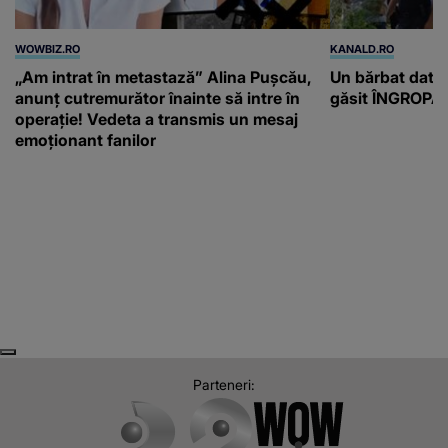
WOWBIZ.RO
KANALD.RO
„Am intrat în metastază” Alina Pușcău,
Un bărbat dat di
anunț cutremurător înainte să intre în
găsit ÎNGROPAT 
operație! Vedeta a transmis un mesaj
emoționant fanilor
Next
Previous
Parteneri: