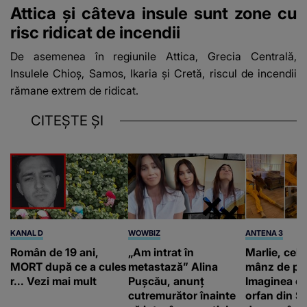
Attica și câteva insule sunt zone cu
risc ridicat de incendii
De asemenea în regiunile Attica, Grecia Centrală,
Insulele Chioș, Samos, Ikaria și Cretă,
riscul de incendii
rămane extrem de ridicat.
CITEȘTE ȘI
KANAL D
WOWBIZ
ANTENA 3
Român de 19 ani,
„Am intrat în
Marlie, cel 
MORT după ce a cules
metastază” Alina
mânz de pe 
r... Vezi mai mult
Pușcău, anunț
Imaginea cu
cutremurător înainte
orfan din Să