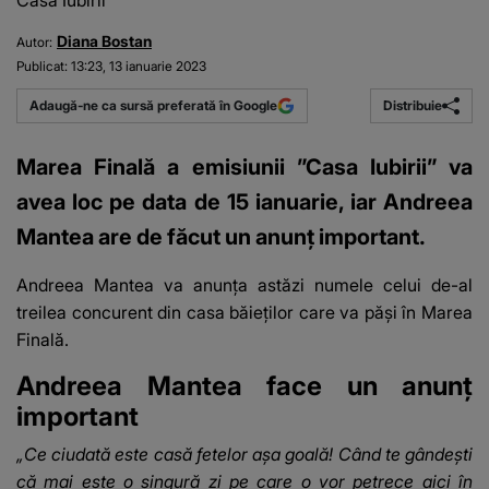
Casa Iubirii
Diana Bostan
Autor:
Publicat:
13:23, 13 ianuarie 2023
Distribuie
Adaugă-ne ca sursă preferată în Google
Marea Finală a emisiunii ”Casa Iubirii” va
avea loc pe data de 15 ianuarie, iar Andreea
Mantea are de făcut un anunț important.
Andreea Mantea va anunța astăzi numele celui de-al
treilea concurent din casa băieților care va păși în
Marea
Finală
.
Andreea Mantea face un anunț
important
„Ce ciudată este casă fetelor așa goală! Când te gândești
că mai este o singură zi pe care o vor petrece aici în