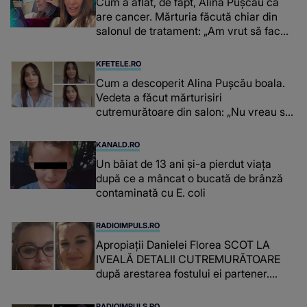
Cum a aflat, de fapt, Alina Pușcău că
are cancer. Mărturia făcută chiar din
salonul de tratament: „Am vrut să fac
niște genuflexiuni și a început să mă
înțepe sânul”
KFETELE.RO
Cum a descoperit Alina Pușcău boala.
Vedeta a făcut mărturisiri
cutremurătoare din salon: „Nu vreau să
vă fie milă de mine.”
KANALD.RO
Un băiat de 13 ani și-a pierdut viața
după ce a mâncat o bucată de brânză
contaminată cu E. coli
RADIOIMPULS.RO
Apropiații Danielei Florea SCOT LA
IVEALĂ DETALII CUTREMURĂTOARE
după arestarea fostului ei partener.
PRIN CE A FOST NEVOITĂ să treacă
românca ucisă în Italia și ascunsă în
RADIOIMPULS.RO