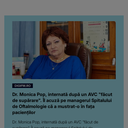
chiar artistul și-a întrebat
iubita dacă e adevărat! Și
da, frumoasa iubită a lui
Florin Ristei e...
DIGIFM.RO
Dr. Monica Pop, internată după un AVC "făcut
de supărare". Îl acuză pe managerul Spitalului
de Oftalmologie că a mustrat-o în fața
pacienților
Dr. Monica Pop, internată după un AVC "făcut de
supărare". Îl acuză pe managerul Spitalului de