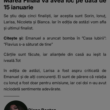
Marea Finală va avea loc pe data de
15 ianuarie
Se știu deja cinci finaliști, iar aceștia sunt
Sorin
, Ionuț,
Larisa, Nicoleta și Bianca. Iar în ediția de astăzi vom afla
și ultimul finalist.
Citește și:
Emanuel a aruncat bomba în ”Casa Iubirii”:
”Flavius s-a săturat de tine”
Cărțile sunt făcute, iar alianțele din casă au ieșit la
iveală.Tot
în ediția de astăzi, Larisa a fost aspru criticată de
Emanuel și de alți concurenți. Ei sunt de părere că relația
cu Ionuț a fost doar pentru emisiune, iar cei doi n-au avut
niciodată sentimente adevărate.