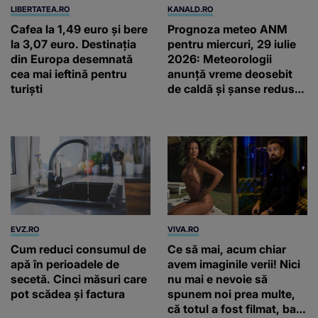
LIBERTATEA.RO
KANALD.RO
Cafea la 1,49 euro și bere
Prognoza meteo ANM
la 3,07 euro. Destinația
pentru miercuri, 29 iulie
din Europa desemnată
2026: Meteorologii
cea mai ieftină pentru
anunță vreme deosebit
turiști
de caldă și șanse reduse
de precipitații
EVZ.RO
VIVA.RO
Cum reduci consumul de
Ce să mai, acum chiar
apă în perioadele de
avem imaginile verii! Nici
secetă. Cinci măsuri care
nu mai e nevoie să
pot scădea și factura
spunem noi prea multe,
că totul a fost filmat, ba