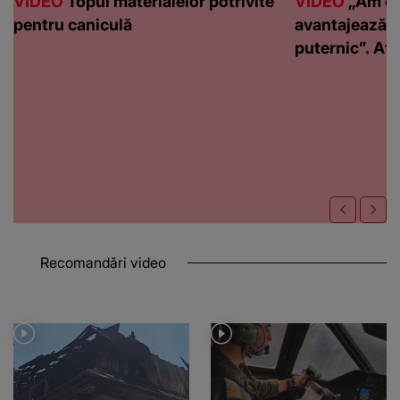
VIDEO
Topul materialelor potrivite
VIDEO
„Am de
pentru caniculă
avantajează c
puternic”. Află
Recomandări video