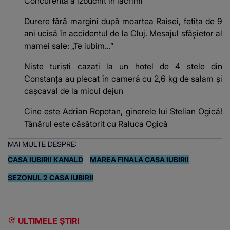
Concurenta a izbucnit în lacrimi
Durere fără margini după moartea Raisei, fetița de 9
ani ucisă în accidentul de la Cluj. Mesajul sfâșietor al
mamei sale: „Te iubim…”
Niște turiști cazați la un hotel de 4 stele din
Constanța au plecat în cameră cu 2,6 kg de salam și
cașcaval de la micul dejun
Cine este Adrian Ropotan, ginerele lui Stelian Ogică!
Tânărul este căsătorit cu Raluca Ogică
MAI MULTE DESPRE:
CASA IUBIRII KANALD
MAREA FINALA CASA IUBIRII
SEZONUL 2 CASA IUBIRII
ULTIMELE ȘTIRI