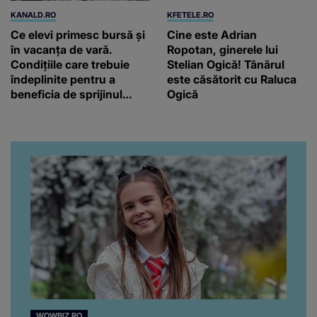
KANALD.RO
KFETELE.RO
Ce elevi primesc bursă și
Cine este Adrian
în vacanța de vară.
Ropotan, ginerele lui
Condițiile care trebuie
Stelian Ogică! Tânărul
îndeplinite pentru a
este căsătorit cu Raluca
beneficia de sprijinul
Ogică
financiar
WOWBIZ.RO