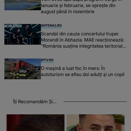
ianuarie și februarie, se oprește din
august până în noiembrie
ANTENA3.RO
Scandal din cauza concertului trupei
Morandi în Abhazia. MAE reacționează:
"România susține integritatea teritorială
a Georgiei"
B1TV.RO
O maşină a luat foc în mers: În
autoturism se aflau doi adulți și un copil
Îți Recomandăm Și...