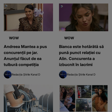
în căutarea dragostei:
“Fiţi cu ochii pe ei!”
WOW
WOW
Andreea Mantea a pus
Bianca este hotărâtă să
concurenții pe jar.
pună punct relației cu
Anunțul făcut de ea
Alin. Concurenta a
tulbură competiția
izbucnit în lacrimi
Redacția Știrile Kanal D
Redacția Știrile Kanal D