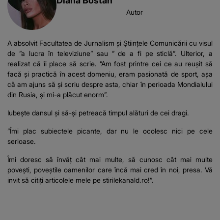
Diana Bostan
Autor
A absolvit Facultatea de Jurnalism și Științele Comunicării cu visul
de ”a lucra în televiziune” sau ” de a fi pe sticlă”. Ulterior, a
realizat că îi place să scrie. ”Am fost printre cei ce au reușit să
facă și practică în acest domeniu, eram pasionată de sport, așa
că am ajuns să și scriu despre asta, chiar în perioada Mondialului
din Rusia, și mi-a plăcut enorm”.
Iubește dansul și să-și petreacă timpul alături de cei dragi.
”Îmi plac subiectele picante, dar nu le ocolesc nici pe cele
serioase.
Îmi doresc să învăț cât mai multe, să cunosc cât mai multe
povești, poveștile oamenilor care încă mai cred în noi, presa. Vă
invit să citiți articolele mele pe stirilekanald.ro!”.