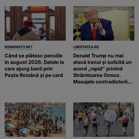
ROMANIATV.NET
LIBERTATEA.RO
Când se plătesc pensiile
Donald Trump nu mai
în august 2026. Datele la
atacă Iranul și solicită un
care ajung banii prin
acord „rapid” privind
Poșta Română și pe card
Strâmtoarea Ormuz.
Mesajele contradictorii
trimise de Teheran