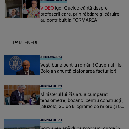
lada unui pat: " Îmi pare rău că nu am
VIDEO
Igor Cuciuc cântă despre
reușit să fac mai mult pentru ea și..."
profesorii care, prin răbdare și dăruire,
au contribuit la FORMAREA
OAMENILOR DE ASTĂZI. Ce spune
despre dascălii care lasă amprente
puternice ÎN SUFLETELE ELEVILOR,
PARTENERI
chiar și după trecerea anilor: "De
fiecare dată când..."
STIRILEBZI.RO
Vești bune pentru români! Guvernul Ilie
Bolojan anunță plafonarea facturilor!
JURNALUL.RO
Ministerul lui Pîslaru a cumpărat
tensiometre, bocanci pentru construcții,
jaluzele, 30 de kilograme de miere și 50
de kilograme de cafea
JURNALUL.RO
Vom avea apă după program: curge în