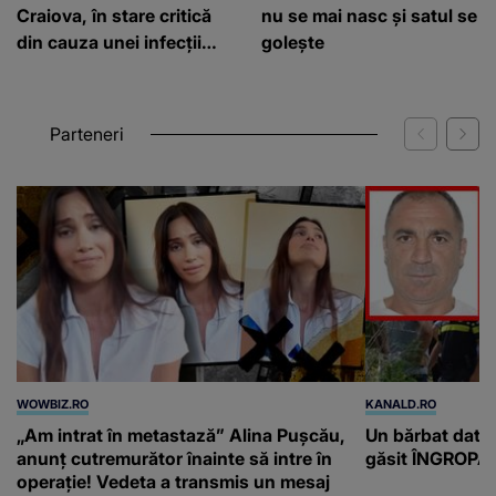
Craiova, în stare critică
nu se mai nasc și satul se
din cauza unei infecții
golește
rare
Parteneri
WOWBIZ.RO
KANALD.RO
„Am intrat în metastază” Alina Pușcău,
Un bărbat dat di
anunț cutremurător înainte să intre în
găsit ÎNGROPAT 
operație! Vedeta a transmis un mesaj