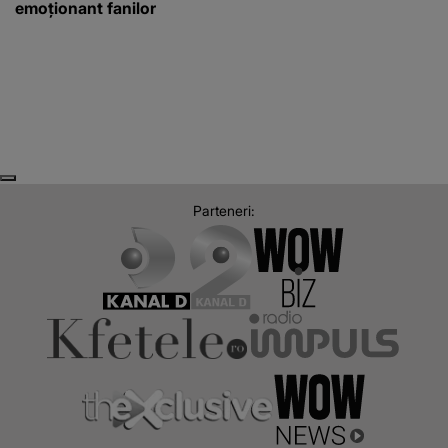
emoționant fanilor
Next
Previous
Parteneri: