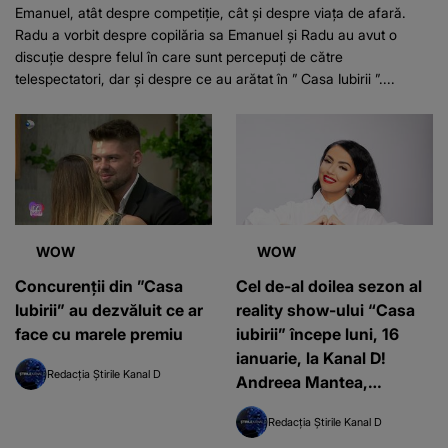
Emanuel, atât despre competiție, cât și despre viața de afară.
Radu a vorbit despre copilăria sa Emanuel și Radu au avut o
discuție despre felul în care sunt percepuți de către
telespectatori, dar și despre ce au arătat în ” Casa Iubirii ”....
WOW
WOW
Concurenții din ”Casa
Cel de-al doilea sezon al
Iubirii” au dezvăluit ce ar
reality show-ului “Casa
face cu marele premiu
iubirii” începe luni, 16
ianuarie, la Kanal D!
Redacția Știrile Kanal D
Andreea Mantea,
pregătită pentru o nouă
Redacția Știrile Kanal D
serie de concurenţi aflaţi