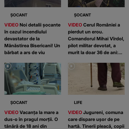
ȘOCANT
ȘOCANT
VIDEO
Noi detalii șocante
VIDEO
Cerul României a
în cazul incendiului
pierdut un erou.
devastator de la
Comandorul Mihai Vîrdol,
Mănăstirea Bisericani! Un
pilot militar devotat, a
bărbat a ars de viu
murit la doar 36 de ani:
”Un om de nota 10”
ȘOCANT
LIFE
VIDEO
Vacanța la mare a
VIDEO
Jugureni, comuna
dus-o în pragul morții. O
care dispare ușor de pe
tânără de 18 ani din
hartă. Tinerii pleacă, copii