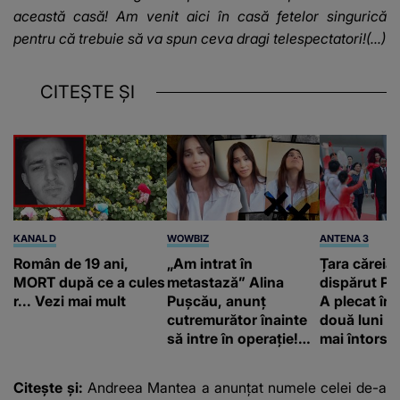
această casă! Am venit aici în casă fetelor singurică
pentru că trebuie să va spun ceva dragi telespectatori!(...)
CITEȘTE ȘI
KANAL D
WOWBIZ
ANTENA 3
Român de 19 ani,
„Am intrat în
Țara căreia 
MORT după ce a cules
metastază” Alina
dispărut Pr
r... Vezi mai mult
Pușcău, anunț
A plecat în
cutremurător înainte
două luni și
să intre în operație!
mai întors
Vedeta a transmis un
mesaj emoționant
Citește și:
Andreea Mantea a anunțat numele celei de-a
fanilor