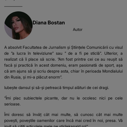
Diana Bostan
Autor
A absolvit Facultatea de Jurnalism și Științele Comunicării cu visul
de ”a lucra în televiziune” sau ” de a fi pe sticlă”. Ulterior, a
realizat că îi place să scrie. ”Am fost printre cei ce au reușit să
facă și practică în acest domeniu, eram pasionată de sport, așa
că am ajuns să și scriu despre asta, chiar în perioada Mondialului
din Rusia, și mi-a plăcut enorm”.
Iubește dansul și să-și petreacă timpul alături de cei dragi.
”Îmi plac subiectele picante, dar nu le ocolesc nici pe cele
serioase.
Îmi doresc să învăț cât mai multe, să cunosc cât mai multe
povești, poveștile oamenilor care încă mai cred în noi, presa. Vă
invit să citiți articolele mele pe stirilekanald.ro!”.