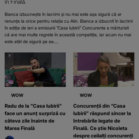
în Finală.
Bianca izbucnește în lacrimi și nu mai este așa sigură că ar
renunța la orice pentru relația cu Alin. Bianca a izbucnit în lacrimi
în ediția de ieri a emisiunii ”Casa Iubirii” Concurenta a mărturisit
că are mai multe regrete în această competiție, iar acum nu mai
este atât de sigură pe ea....
WOW
WOW
Radu de la "Casa Iubirii"
Concurenții din ”Casa
face un anunț surpriză cu
Iubirii” răspund sincer la
câteva zile înainte de
întrebările legate de
Marea Finală
Finală. Ce știe Nicoleta
despre ceilalți concurenți