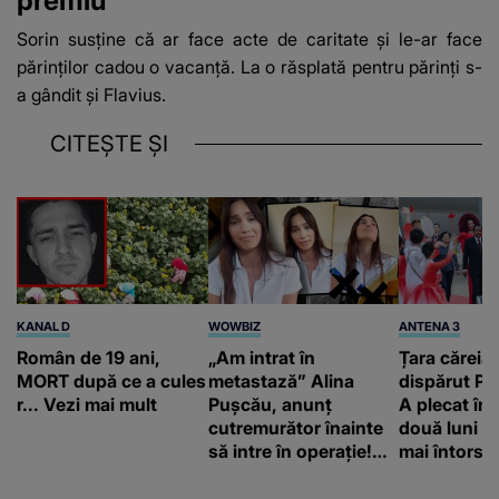
premiu
Sorin
susține că ar face acte de caritate și le-ar face
părinților cadou o vacanță. La o răsplată pentru părinți s-
a gândit și Flavius.
CITEȘTE ȘI
KANAL D
WOWBIZ
ANTENA 3
Român de 19 ani,
„Am intrat în
Țara căreia 
MORT după ce a cules
metastază” Alina
dispărut Pr
r... Vezi mai mult
Pușcău, anunț
A plecat în
cutremurător înainte
două luni și
să intre în operație!
mai întors
Vedeta a transmis un
mesaj emoționant