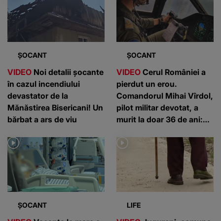
ȘOCANT
ȘOCANT
VIDEO
Noi detalii șocante
VIDEO
Cerul României a
în cazul incendiului
pierdut un erou.
devastator de la
Comandorul Mihai Vîrdol,
Mănăstirea Bisericani! Un
pilot militar devotat, a
bărbat a ars de viu
murit la doar 36 de ani:
”Un om de nota 10”
ȘOCANT
LIFE