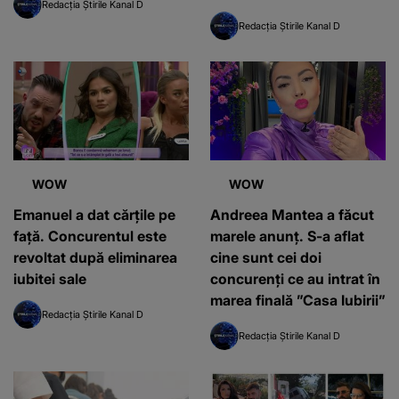
Redacția Știrile Kanal D
Redacția Știrile Kanal D
WOW
WOW
Emanuel a dat cărțile pe
Andreea Mantea a făcut
față. Concurentul este
marele anunț. S-a aflat
revoltat după eliminarea
cine sunt cei doi
iubitei sale
concurenți ce au intrat în
marea finală ”Casa Iubirii”
Redacția Știrile Kanal D
Redacția Știrile Kanal D