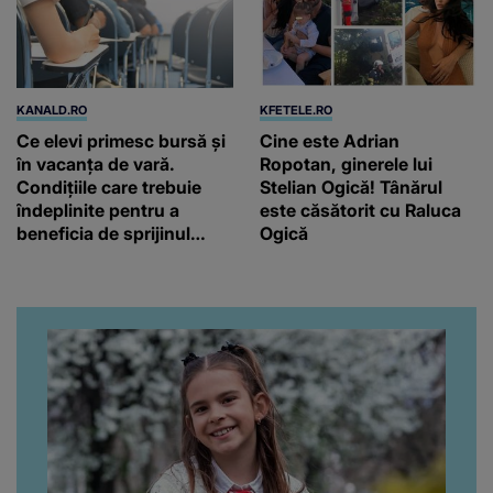
KANALD.RO
KFETELE.RO
Ce elevi primesc bursă și
Cine este Adrian
în vacanța de vară.
Ropotan, ginerele lui
Condițiile care trebuie
Stelian Ogică! Tânărul
îndeplinite pentru a
este căsătorit cu Raluca
beneficia de sprijinul
Ogică
financiar