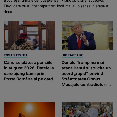
București, urmate de județele Iași, Prahova, Cluj și Suceava.
Elevii care nu au fost repartizați încă mai au o șansă în etapa a
doua...
ROMANIATV.NET
LIBERTATEA.RO
Când se plătesc pensiile
Donald Trump nu mai
în august 2026. Datele la
atacă Iranul și solicită un
care ajung banii prin
acord „rapid” privind
Poșta Română și pe card
Strâmtoarea Ormuz.
Mesajele contradictorii
trimise de Teheran