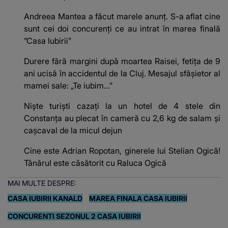
Andreea Mantea a făcut marele anunț. S-a aflat cine
sunt cei doi concurenți ce au intrat în marea finală
”Casa Iubirii”
Durere fără margini după moartea Raisei, fetița de 9
ani ucisă în accidentul de la Cluj. Mesajul sfâșietor al
mamei sale: „Te iubim…”
Niște turiști cazați la un hotel de 4 stele din
Constanța au plecat în cameră cu 2,6 kg de salam și
cașcaval de la micul dejun
Cine este Adrian Ropotan, ginerele lui Stelian Ogică!
Tânărul este căsătorit cu Raluca Ogică
MAI MULTE DESPRE:
CASA IUBIRII KANALD
MAREA FINALA CASA IUBIRII
CONCURENTI SEZONUL 2 CASA IUBIRII