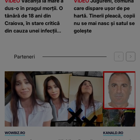
VIDEO
Vacanța la mare a
VIDEO
Jugureni, comuna
dus-o în pragul morții. O
care dispare ușor de pe
tânără de 18 ani din
hartă. Tinerii pleacă, copii
Craiova, în stare critică
nu se mai nasc și satul se
din cauza unei infecții
golește
rare
Parteneri
WOWBIZ.RO
KANALD.RO