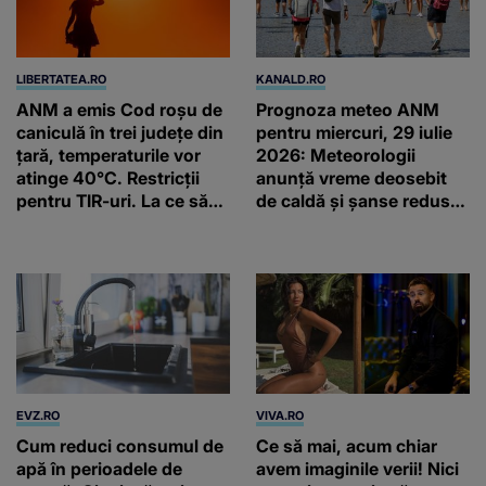
LIBERTATEA.RO
KANALD.RO
ANM a emis Cod roșu de
Prognoza meteo ANM
caniculă în trei județe din
pentru miercuri, 29 iulie
țară, temperaturile vor
2026: Meteorologii
atinge 40°C. Restricții
anunță vreme deosebit
pentru TIR-uri. La ce să
de caldă și șanse reduse
ne așteptăm săptămâna
de precipitații
viitoare
EVZ.RO
VIVA.RO
Cum reduci consumul de
Ce să mai, acum chiar
apă în perioadele de
avem imaginile verii! Nici