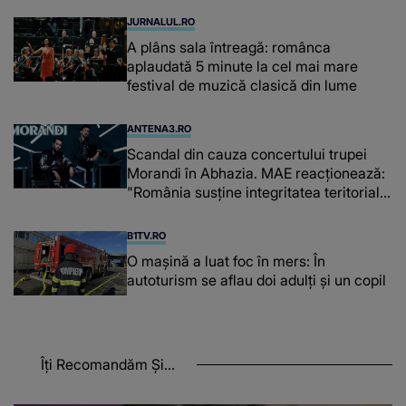
JURNALUL.RO
A plâns sala întreagă: românca
aplaudată 5 minute la cel mai mare
festival de muzică clasică din lume
ANTENA3.RO
Scandal din cauza concertului trupei
Morandi în Abhazia. MAE reacționează:
"România susține integritatea teritorială
a Georgiei"
B1TV.RO
O maşină a luat foc în mers: În
autoturism se aflau doi adulți și un copil
Îți Recomandăm Și...