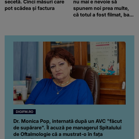
secetă. Cinci măsuri care
nu mai e nevoie să
pot scădea și factura
spunem noi prea multe,
că totul a fost filmat, ba
chiar artistul și-a întrebat
iubita dacă e adevărat! Și
da, frumoasa iubită a lui
Florin Ristei e...
DIGIFM.RO
Dr. Monica Pop, internată după un AVC "făcut
de supărare". Îl acuză pe managerul Spitalului
de Oftalmologie că a mustrat-o în fața