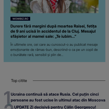
WOWBIZ.RO
Durere fără margini după moartea Raisei, fetița
de 9 ani ucisă în accidentul de la Cluj. Mesajul
sfâșietor al mamei sale: „Te iubim…”
În ultimele ore, cei care au cunoscut-o au publicat mesaje
emoționante de rămas-bun, descriind-o ca pe un copil de
o bunătate rară, sensibil și plin de...
Top citite
Ucraina continuă să atace Rusia. Cel puțin cinci
persoane au fost ucise în ultimul atac din Moscova
UPDATE Zi decisivă pentru Călin Georgescu!