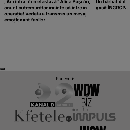
„Am intrat în metastază” Alina Pușcău,
Un bărbat dat di
anunț cutremurător înainte să intre în
găsit ÎNGROPAT 
operație! Vedeta a transmis un mesaj
emoționant fanilor
Next
Previous
Parteneri: