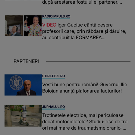
după arestarea fostului ei partener.
PRIN CE A FOST NEVOITĂ să treacă
românca ucisă în Italia și ascunsă în
RADIOIMPULS.RO
lada unui pat: " Îmi pare rău că nu am
VIDEO
Igor Cuciuc cântă despre
reușit să fac mai mult pentru ea și..."
profesorii care, prin răbdare și dăruire,
au contribuit la FORMAREA
OAMENILOR DE ASTĂZI. Ce spune
despre dascălii care lasă amprente
puternice ÎN SUFLETELE ELEVILOR,
PARTENERI
chiar și după trecerea anilor: "De
fiecare dată când..."
STIRILEBZI.RO
Vești bune pentru români! Guvernul Ilie
Bolojan anunță plafonarea facturilor!
JURNALUL.RO
Trotinetele electrice, mai periculoase
decât motocicletele? Studiu: risc de trei
ori mai mare de traumatisme cranio-
cerebrale