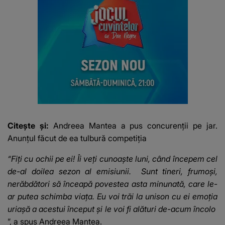
Citește și:
Andreea Mantea a pus concurenții pe jar.
Anunțul făcut de ea tulbură competiția
“Fiţi cu ochii pe ei! Îi veţi cunoaşte luni, când începem cel
de-al doilea sezon al emisiunii. Sunt tineri, frumoşi,
nerăbdători să înceapă povestea asta minunată, care le-
ar putea schimba viaţa. Eu voi trăi la unison cu ei emoţia
uriaşă a acestui început şi le voi fi alături de-acum încolo
”, a spus Andreea Mantea.