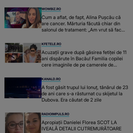
WOWBIZ.RO
Cum a aflat, de fapt, Alina Pușcău că
are cancer. Mărturia făcută chiar din
salonul de tratament: „Am vrut să fac
niște genuflexiuni și a început să mă
înțepe sânul”
KFETELE.RO
Acuzații grave după găsirea fetiței de 11
ani dispărute în Bacău! Familia copilei
cere imaginile de pe camerele de
supraveghere: „Nu s-a mai dus sora
mea...”
KANALD.RO
A fost găsit trupul lui Ionuț, tânărul de 23
de ani care s-a răsturnat cu skijetul la
Dubova. Era căutat de 2 zile
RADIOIMPULS.RO
Apropiații Danielei Florea SCOT LA
IVEALĂ DETALII CUTREMURĂTOARE