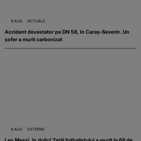
8 AUG
ACTUALE
Accident devastator pe DN 58, în Caraș-Severin. Un
șofer a murit carbonizat
8 AUG
EXTERNE
Leo Messi, în doliu! Tatăl fotbalistului a murit la 68 de