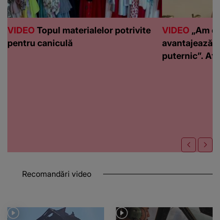
VIDEO
Topul materialelor potrivite
VIDEO
„Am de
pentru caniculă
avantajează c
puternic”. Află
Recomandări video