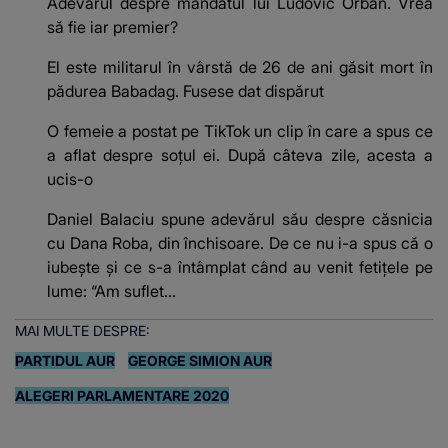
Adevărul despre mandatul lui Ludovic Orban. Vrea
să fie iar premier?
El este militarul în vârstă de 26 de ani găsit mort în
pădurea Babadag. Fusese dat dispărut
O femeie a postat pe TikTok un clip în care a spus ce
a aflat despre soțul ei. După câteva zile, acesta a
ucis-o
Daniel Balaciu spune adevărul său despre căsnicia
cu Dana Roba, din închisoare. De ce nu i-a spus că o
iubește și ce s-a întâmplat când au venit fetițele pe
lume: “Am suflet...
MAI MULTE DESPRE:
PARTIDUL AUR
GEORGE SIMION AUR
ALEGERI PARLAMENTARE 2020