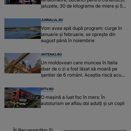
jaluzele, 30 de kilograme de miere și 50
de kilograme de cafea
JURNALUL.RO
Vom avea apă după program: curge în
ianuarie și februarie, se oprește din
august până în noiembrie
ANTENA3.RO
Un moldovean care muncea în Italia
doar de o zi a fost lăsat să moară pe
şantier de 6 români. Aceștia riscă acum
închisoarea
B1TV.RO
O maşină a luat foc în mers: În
autoturism se aflau doi adulți și un copil
Îți Recomandăm Și...