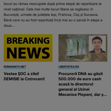
locuri au rămas neocupate după prima etapă de repartizare la
nivel național. Cele mai multe locuri libere se regăsesc în
București, urmate de județele Iași, Prahova, Cluj și Suceava.
Elevii care nu au fost repartizați încă mai au o șansă în etapa a
doua...
ROMANIATV.NET
LIBERTATEA.RO
Vestea ȘOC a zilei!
Procurorii DNA au găsit
DEMISIE la Cotroceni!
500.000 de euro cash
acasă la directorul
general al Uzinei
Mecanice Plopeni, dar și
două ceasuri Patek
Philippe și Rolex