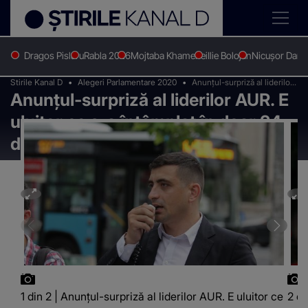
Dragos Pislaru
Rabla 2026
Mojtaba Khamenei
Ilie Bolojan
Nicușor Dan
Stirile Kanal D
Alegeri Parlamentare 2020
Anunțul-surpriză al liderilor
Anunțul-surpriză al liderilor AUR. E
AUR. E uluitor ce s-a
întâmplat în doar 24 de ore
uluitor ce s-a întâmplat în doar 24
după alegeri
de ore după alegeri
1 din 2 | Anunțul-surpriză al liderilor AUR. E uluitor ce
2 di