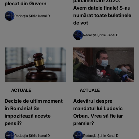
parlamentare 2020:
plecat din Guvern
Avem datele finale! S-au
numărat toate buletinele
Redacția Știrile Kanal D
de vot
Redacția Știrile Kanal D
ACTUALE
ACTUALE
Decizie de ultim moment
Adevărul despre
în România! Se
mandatul lui Ludovic
impozitează aceste
Orban. Vrea să fie iar
pensii?
premier?
Redacția Știrile Kanal D
Redacția Știrile Kanal D