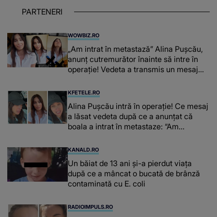
PARTENERI
WOWBIZ.RO
„Am intrat în metastază” Alina Pușcău,
anunț cutremurător înainte să intre în
operație! Vedeta a transmis un mesaj
emoționant fanilor
KFETELE.RO
Alina Pușcău intră în operație! Ce mesaj
a lăsat vedeta după ce a anunțat că
boala a intrat în metastaze: “Am
cancer!”
KANALD.RO
Un băiat de 13 ani și-a pierdut viața
după ce a mâncat o bucată de brânză
contaminată cu E. coli
RADIOIMPULS.RO