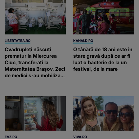
LIBERTATEA.RO
KANALD.RO
Cvadrupleți născuți
O tânără de 18 ani este în
prematur la Miercurea
stare gravă după ce ar fi
Ciuc, transferați la
luat o bacterie de la un
Maternitatea Brașov. Zeci
festival, de la mare
de medici s-au mobilizat
pentru a-i salva. Niciunul
nu cântărea mai mult de
800 grame
EVZ.RO
VIVA.RO