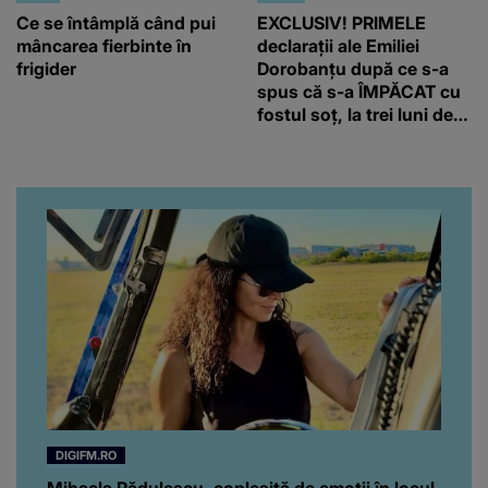
Ce se întâmplă când pui
EXCLUSIV! PRIMELE
mâncarea fierbinte în
declarații ale Emiliei
frigider
Dorobanțu după ce s-a
spus că s-a ÎMPĂCAT cu
fostul soț, la trei luni de
când au divorțat. Ce-a
putut să spună frumoasa
artistă i-a lăsat MASCĂ
pe toți. De data aceasta,
chiar a rupt tăcerea:
”Poate că aveam să ne
spunem, să ne...”
DIGIFM.RO
Mihaela Rădulescu, copleşită de emoţii în locul