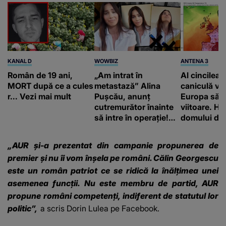
KANAL D
WOWBIZ
ANTENA 3
Român de 19 ani,
„Am intrat în
Al cincilea 
MORT după ce a cules
metastază” Alina
caniculă va
r... Vezi mai mult
Pușcău, anunț
Europa să
cutremurător înainte
viitoare. H
să intre în operație!
domului de 
Vedeta a transmis un
care va adu
mesaj emoționant
42 de grade
„AUR și-a prezentat din campanie propunerea de
fanilor
premier și nu îi vom înșela pe români. Călin Georgescu
este un român patriot ce se ridică la înălțimea unei
asemenea funcții. Nu este membru de partid, AUR
propune români competenți, indiferent de statutul lor
politic”,
a scris Dorin Lulea pe Facebook.