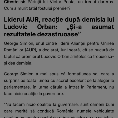
Citeste si:
Părinții lui Victor Ponta, un trecut dureros.
Cum a murit tatăl fostului premier?
Liderul AUR, reacție după demisia lui
Ludovic Orban: „Și-a asumat
rezultatele dezastruoase”
George Simion, unul dintre liderii Alianţei pentru Unirea
Românilor (AUR), a declarat, luni seară, că se bucură de
faptul că premierul Ludovic Orban a înțeles că trebuie să-
şi dea demisia.
George Simion a mai spus că formaţiunea sa, care a
surprins pe toată lumea cu scorul excelent de la alegerile
parlamentare, în urma căruia a intrat în Parlament, nu
face nicio coaliţie la guvernare.
”Nu facem nicio coaliţie la guvernare, sunt oameni buni
care merită să conducă România, numele vehiculate
până acum pentru postul de prim-ministru nu ne satisfac.