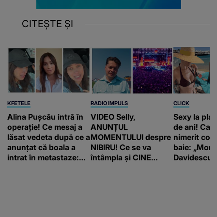
CITEȘTE ȘI
KFETELE
RADIO IMPULS
CLICK
Alina Pușcău intră în
VIDEO Selly,
Sexy la plaj
operație! Ce mesaj a
ANUNȚUL
de ani! Car
lăsat vedeta după ce a
MOMENTULUI despre
nimerit cos
anunțat că boala a
NIBIRU! Ce se va
baie: „Moni
intrat în metastaze:
întâmpla și CINE
Davidescu e
“Am cancer!”
SUNT CEI VIZAȚI de
această situație: "Îmi
e ciudă că..."