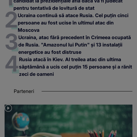
candidat la prezidențiale află dacă va fi judecat
pentru tentativă de lovitură de stat
Ucraina continuă să atace Rusia. Cel puțin cinci
persoane au fost ucise în ultimul atac din
Moscova
Ucraina, atac fără precedent în Crimeea ocupată
de Rusia. "Amazonul lui Putin" și 13 instalații
energetice au fost distruse
Rusia atacă în Kiev. Al treilea atac din ultima
săptămână a ucis cel puțin 15 persoane și a rănit
zeci de oameni
Parteneri