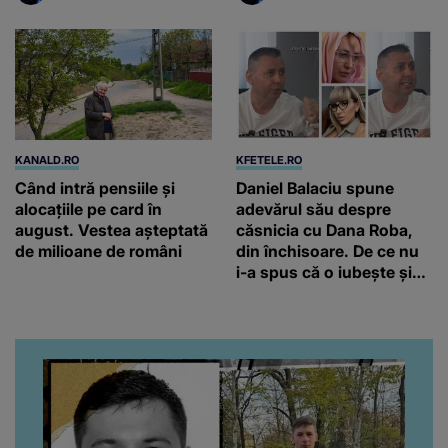
KANALD.RO
KFETELE.RO
Când intră pensiile și
Daniel Balaciu spune
alocațiile pe card în
adevărul său despre
august. Vestea așteptată
căsnicia cu Dana Roba,
de milioane de români
din închisoare. De ce nu
i-a spus că o iubește și
ce s-a întâmplat când au
venit fetițele pe lume:
“Am suflet mare. Eu am
ajutat-o.”