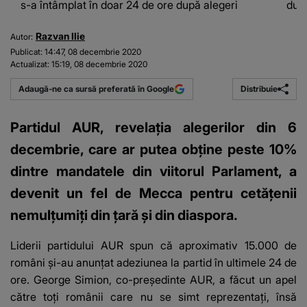
s-a întâmplat în doar 24 de ore după alegeri
după
Razvan Ilie
Autor:
Publicat:
14:47, 08 decembrie 2020
Actualizat:
15:19, 08 decembrie 2020
Distribuie
Adaugă-ne ca sursă preferată în Google
Partidul AUR, revelația alegerilor din 6
decembrie, care ar putea obține peste 10%
dintre mandatele din viitorul Parlament, a
devenit un fel de Mecca pentru cetățenii
nemulțumiți din țară și din diaspora.
Liderii partidului AUR spun că aproximativ 15.000 de
români și-au anunțat adeziunea la partid în ultimele 24 de
ore.
George Simion, co-președinte AUR, a făcut un apel
către toți românii care nu se simt reprezentați, însă