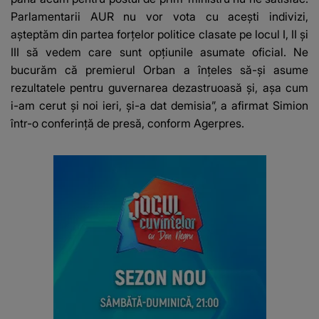
Parlamentarii AUR nu vor vota cu aceşti indivizi,
aşteptăm din partea forţelor politice clasate pe locul I, II şi
III să vedem care sunt opţiunile asumate oficial. Ne
bucurăm că premierul Orban a înţeles să-şi asume
rezultatele pentru guvernarea dezastruoasă şi, aşa cum
i-am cerut şi noi ieri, şi-a dat demisia”, a afirmat Simion
într-o conferinţă de presă, conform Agerpres.