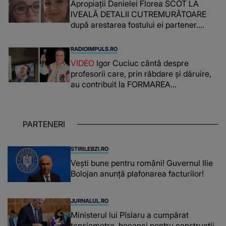
Apropiații Danielei Florea SCOT LA
IVEALĂ DETALII CUTREMURĂTOARE
după arestarea fostului ei partener.
PRIN CE A FOST NEVOITĂ să treacă
românca ucisă în Italia și ascunsă în
RADIOIMPULS.RO
lada unui pat: " Îmi pare rău că nu am
VIDEO
Igor Cuciuc cântă despre
reușit să fac mai mult pentru ea și..."
profesorii care, prin răbdare și dăruire,
au contribuit la FORMAREA
OAMENILOR DE ASTĂZI. Ce spune
despre dascălii care lasă amprente
puternice ÎN SUFLETELE ELEVILOR,
PARTENERI
chiar și după trecerea anilor: "De
fiecare dată când..."
STIRILEBZI.RO
Vești bune pentru români! Guvernul Ilie
Bolojan anunță plafonarea facturilor!
JURNALUL.RO
Ministerul lui Pîslaru a cumpărat
tensiometre, bocanci pentru construcții,