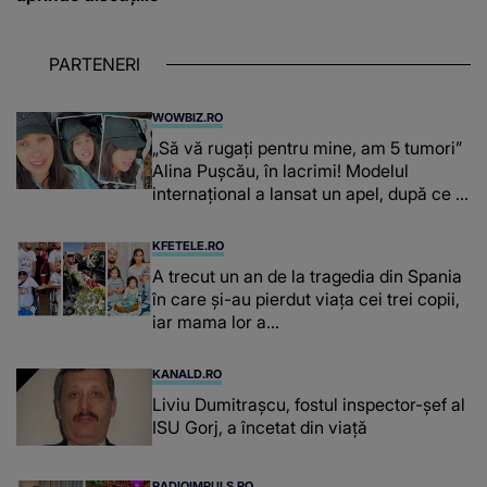
PARTENERI
WOWBIZ.RO
„Să vă rugați pentru mine, am 5 tumori”
Alina Pușcău, în lacrimi! Modelul
internațional a lansat un apel, după ce a
fost diagnosticată cu o boală gravă
KFETELE.RO
A trecut un an de la tragedia din Spania
în care și-au pierdut viața cei trei copii,
iar mama lor a…
KANALD.RO
Liviu Dumitrașcu, fostul inspector-șef al
ISU Gorj, a încetat din viață
RADIOIMPULS.RO