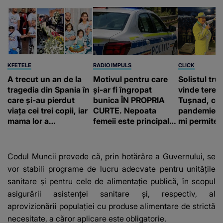
KFETELE
RADIO IMPULS
CLICK
A trecut un an de la
Motivul pentru care
Solistul tru
tragedia din Spania în
și-ar fi îngropat
vinde terenu
care și-au pierdut
bunica ÎN PROPRIA
Tușnad, cu
viața cei trei copii, iar
CURTE. Nepoata
pandemie: „
mama lor a…
femeii este principalul
mi permite 
suspect în cazul din
construiesc
Galați, iar DETALIUL
bani cere?
DESCOPERIT DE
Codul Muncii prevede că, prin hotărâre a Guvernului, se
ANCHETATORI a șocat
vor stabili programe de lucru adecvate pentru unităţile
localnicii
sanitare şi pentru cele de alimentaţie publică, în scopul
asigurării asistenţei sanitare şi, respectiv, al
aprovizionării populaţiei cu produse alimentare de strictă
necesitate, a căror aplicare este obligatorie.