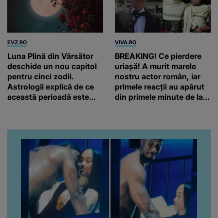
EVZ.RO
VIVA.RO
Luna Plină din Vărsător
BREAKING! Ce pierdere
deschide un nou capitol
uriașă! A murit marele
pentru cinci zodii.
nostru actor român, iar
Astrologii explică de ce
primele reacții au apărut
această perioadă este
din primele minute de la
diferită.
anunțul morții: „Lumina
rampei rămâne aprinsă
pentru el...” Ce s-a aflat
până în acest moment