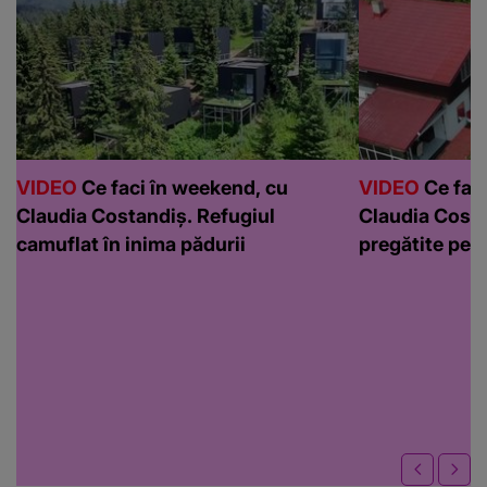
VIDEO
Ce faci în weekend, cu
VIDEO
Ce faci
Claudia Costandiș. Refugiul
Claudia Costa
camuflat în inima pădurii
pregătite pen