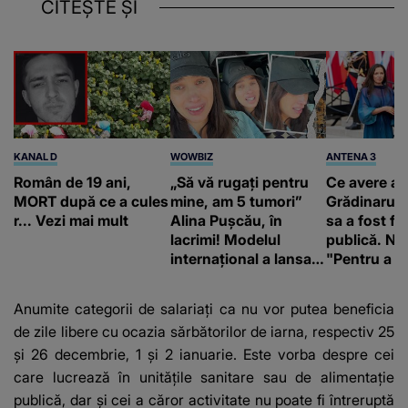
CITEȘTE ȘI
KANAL D
WOWBIZ
ANTENA 3
Român de 19 ani,
„Să vă rugați pentru
Ce avere ar
MORT după ce a cules
mine, am 5 tumori”
Grădinaru. 
r... Vezi mai mult
Alina Pușcău, în
sa a fost fă
lacrimi! Modelul
publică. Ni
internațional a lansat
"Pentru a în
un apel, după ce a
orice specul
fost diagnosticată cu
Anumite categorii de salariaţi ca nu vor putea beneficia
o boală gravă
de zile libere cu ocazia sărbătorilor de iarna, respectiv 25
şi 26 decembrie, 1 şi 2 ianuarie. Este vorba despre cei
care lucrează în unităţile sanitare sau de alimentaţie
publică, dar şi cei a căror activitate nu poate fi întreruptă