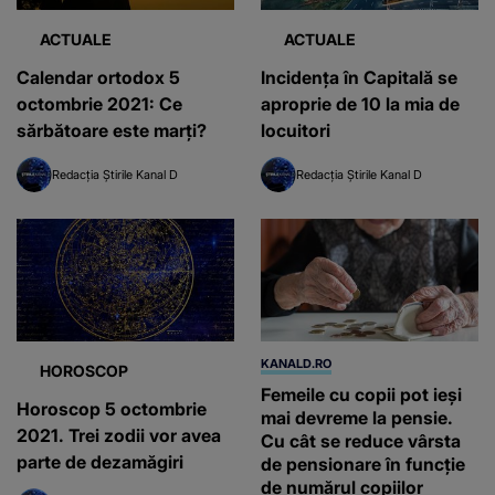
ACTUALE
ACTUALE
Calendar ortodox 5
Incidența în Capitală se
octombrie 2021: Ce
aproprie de 10 la mia de
sărbătoare este marţi?
locuitori
Redacția Știrile Kanal D
Redacția Știrile Kanal D
KANALD.RO
HOROSCOP
Femeile cu copii pot ieși
Horoscop 5 octombrie
mai devreme la pensie.
2021. Trei zodii vor avea
Cu cât se reduce vârsta
parte de dezamăgiri
de pensionare în funcție
de numărul copiilor