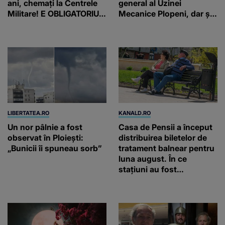
ani, chemați la Centrele
general al Uzinei
Militare! E OBLIGATORIU.
Mecanice Plopeni, dar și
Până când au termen!
două ceasuri Patek
Philippe și Rolex
LIBERTATEA.RO
KANALD.RO
Un nor pâlnie a fost
Casa de Pensii a început
observat în Ploiești:
distribuirea biletelor de
„Bunicii îi spuneau sorb”
tratament balnear pentru
luna august. În ce
stațiuni au fost
repartizate locurile