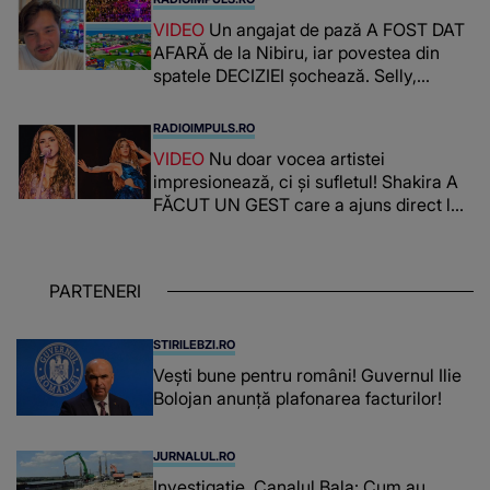
VIDEO
Un angajat de pază A FOST DAT
AFARĂ de la Nibiru, iar povestea din
spatele DECIZIEI șochează. Selly,
surprins de întreaga situație... NU
CREDEA CĂ VA VEDEA AȘA CEVA: "Fix
RADIOIMPULS.RO
în fața unui..."
VIDEO
Nu doar vocea artistei
impresionează, ci și sufletul! Shakira A
FĂCUT UN GEST care a ajuns direct la
inimile publicului: "Există mulți copii
care trăiesc uitați și care au un potențial
uriaș așteptând să fie descătușat, doar
PARTENERI
așteptând oportunitatea
STIRILEBZI.RO
Vești bune pentru români! Guvernul Ilie
Bolojan anunță plafonarea facturilor!
JURNALUL.RO
Investigație, Canalul Bala: Cum au