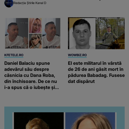
Redacția Știrile Kanal D
KFETELE.RO
WOWBIZ.RO
Daniel Balaciu spune
El este militarul în vârstă
adevărul său despre
de 26 de ani găsit mort în
căsnicia cu Dana Roba,
pădurea Babadag. Fusese
din închisoare. De ce nu
dat dispărut
i-a spus că o iubește și
ce s-a întâmplat când au
venit fetițele pe lume:
“Am suflet mare. Eu am
ajutat-o.”