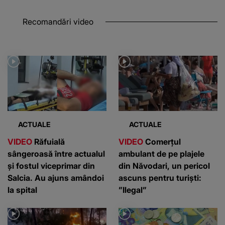
Recomandări video
ACTUALE
ACTUALE
VIDEO
Răfuială
VIDEO
Comerțul
sângeroasă între actualul
ambulant de pe plajele
și fostul viceprimar din
din Năvodari, un pericol
Salcia. Au ajuns amândoi
ascuns pentru turiști:
la spital
”Ilegal”