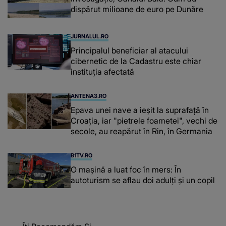
dispărut milioane de euro pe Dunăre
JURNALUL.RO
Principalul beneficiar al atacului
cibernetic de la Cadastru este chiar
instituţia afectată
ANTENA3.RO
Epava unei nave a ieșit la suprafață în
Croația, iar "pietrele foametei", vechi de
secole, au reapărut în Rin, în Germania
B1TV.RO
O maşină a luat foc în mers: În
autoturism se aflau doi adulți și un copil