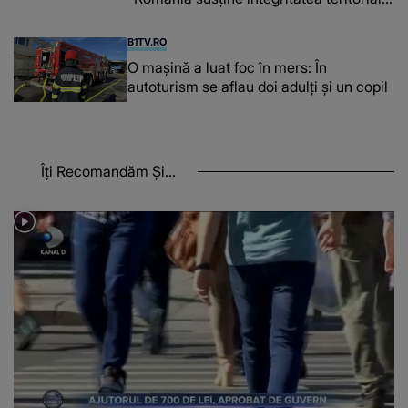
a Georgiei"
B1TV.RO
O maşină a luat foc în mers: În
autoturism se aflau doi adulți și un copil
Îți Recomandăm Și...