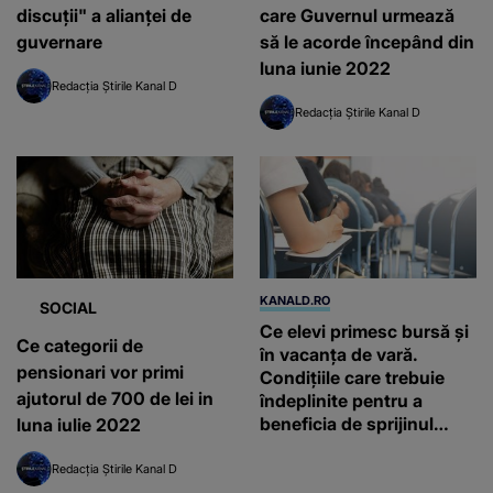
discuții" a alianței de
care Guvernul urmează
guvernare
să le acorde începând din
luna iunie 2022
Redacția Știrile Kanal D
Redacția Știrile Kanal D
KANALD.RO
SOCIAL
Ce elevi primesc bursă și
Ce categorii de
în vacanța de vară.
pensionari vor primi
Condițiile care trebuie
ajutorul de 700 de lei in
îndeplinite pentru a
beneficia de sprijinul
luna iulie 2022
financiar
Redacția Știrile Kanal D