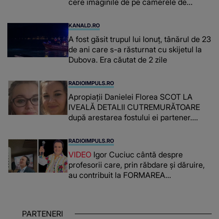
cere imaginile de pe camerele de
supraveghere: „Nu s-a mai dus sora
mea...”
KANALD.RO
A fost găsit trupul lui Ionuț, tânărul de 23
de ani care s-a răsturnat cu skijetul la
Dubova. Era căutat de 2 zile
RADIOIMPULS.RO
Apropiații Danielei Florea SCOT LA
IVEALĂ DETALII CUTREMURĂTOARE
după arestarea fostului ei partener.
PRIN CE A FOST NEVOITĂ să treacă
românca ucisă în Italia și ascunsă în
RADIOIMPULS.RO
lada unui pat: " Îmi pare rău că nu am
VIDEO
Igor Cuciuc cântă despre
reușit să fac mai mult pentru ea și..."
profesorii care, prin răbdare și dăruire,
au contribuit la FORMAREA
OAMENILOR DE ASTĂZI. Ce spune
despre dascălii care lasă amprente
puternice ÎN SUFLETELE ELEVILOR,
PARTENERI
chiar și după trecerea anilor: "De