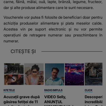
carne, făină, mălai, ouă, lapte, brânză, legume, fructeor,
dar și alte produse alimentare care le sunt necesare.
Voucherele vor putea fi folosite de beneficiari doar pentru
achiziția produselor alimentare și plata meselor calde.
Acestea vin pe suport electronic și nu vor permite
operațiuni de retragere numerar sau preschimbare în
numerar.
CITEȘTE ȘI
KFETELE
RADIO IMPULS
CLICK
Acuzații grave după
VIDEO Selly,
Descoperir
găsirea fetiței de 11
ANUNȚUL
incredibilă 