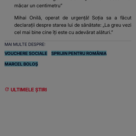
măcar un centimetru”
Mihai Onilă, operat de urgență! Soția sa a făcut
declarații despre starea lui de sănătate: „La greu vezi
cel mai bine cine îți este cu adevărat alături.”
MAI MULTE DESPRE:
VOUCHERE SOCIALE
SPRIJIN PENTRU ROMÂNIA
MARCEL BOLOȘ
ULTIMELE ȘTIRI