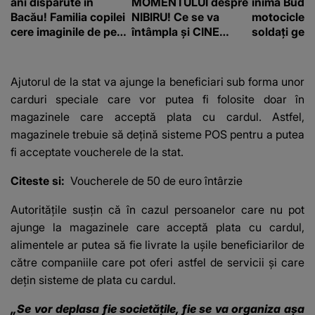
ani dispărute în
MOMENTULUI despre
inima Budap
Bacău! Familia copilei
NIBIRU! Ce se va
motocicletă
cere imaginile de pe
întâmpla și CINE
soldați ger
camerele de
SUNT CEI VIZAȚI de
fost găsiți 
supraveghere: „Nu s-
această situație: "Îmi
a mai dus sora mea...”
e ciudă că..."
Ajutorul de la stat va ajunge la beneficiari sub forma unor
carduri speciale care vor putea fi folosite doar în
magazinele care acceptă plata cu cardul. Astfel,
magazinele trebuie să dețină sisteme POS pentru a putea
fi acceptate voucherele de la stat.
Citeste si:
Voucherele de 50 de euro întârzie
Autoritățile susțin că în cazul persoanelor care nu pot
ajunge la magazinele care acceptă plata cu cardul,
alimentele ar putea să fie livrate la ușile beneficiarilor de
către companiile care pot oferi astfel de servicii și care
dețin sisteme de plata cu cardul.
„Se vor deplasa fie societăţile, fie se va organiza aşa