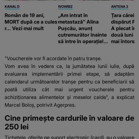
KANAL D
WOWBIZ
ANTENA 3
Român de 19 ani,
„Am intrat în
Țara căreia 
MORT după ce a cules
metastază” Alina
dispărut Pr
r... Vezi mai mult
Pușcău, anunț
A plecat în
cutremurător înainte
două luni și
să intre în operație!
mai întors
Vedeta a transmis un
mesaj emoționant
"Voucherele vor fi acordate în patru tranşe.
fanilor
Vom avea în vedere ca, la jumătatea lunii iulie, după
evaluarea implementării primei etape, să adaptăm
calendarul următoarelor tranşe pentru ca beneficiarii să
poată utiliza cât mai urgent voucherele pentru
achiziţionarea alimentelor şi meselor calde", a explicat
Marcel Boloş, potrivit Agerpres.
Cine primește cardurile în valoare de
250 lei
Tichetele, oferite pe suport electronic (card), au o valoare