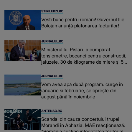
fiecare dată când..."
STIRILEBZI.RO
Vești bune pentru români! Guvernul Ilie
Bolojan anunță plafonarea facturilor!
JURNALUL.RO
Ministerul lui Pîslaru a cumpărat
tensiometre, bocanci pentru construcții,
jaluzele, 30 de kilograme de miere și 50
de kilograme de cafea
JURNALUL.RO
Vom avea apă după program: curge în
ianuarie și februarie, se oprește din
august până în noiembrie
ANTENA3.RO
Scandal din cauza concertului trupei
Morandi în Abhazia. MAE reacționează:
"România susține integritatea teritorială