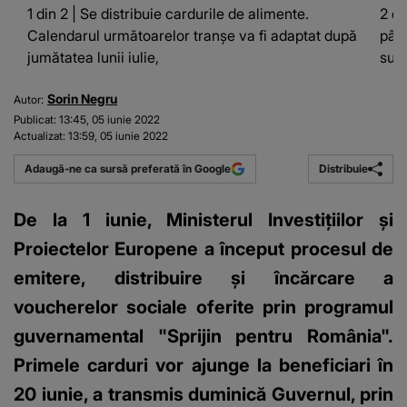
1 din 2 | Se distribuie cardurile de alimente.
2 di
Calendarul următoarelor tranşe va fi adaptat după
până
jumătatea lunii iulie,
sunt
Sorin Negru
Autor:
Publicat:
13:45, 05 iunie 2022
Actualizat:
13:59, 05 iunie 2022
Distribuie
Adaugă-ne ca sursă preferată în Google
De la 1 iunie, Ministerul Investiţiilor şi
Proiectelor Europene a început procesul de
emitere, distribuire şi încărcare a
voucherelor sociale oferite prin programul
guvernamental "Sprijin pentru România".
Primele carduri vor ajunge la beneficiari în
20 iunie, a transmis duminică Guvernul, prin