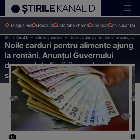
Dragos Pislaru
Rabla 2026
Mojtaba Khamenei
Ilie Bolojan
Nicușor Dan
Stirile Kanal D
Stiri economice
Noile carduri pentru alimente ajung la
Noile carduri pentru alimente ajung
români. Anunțul Guvernului despre
data livrării voucherelor sociale
la români. Anunțul Guvernului
despre data livrării voucherelor
sociale