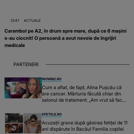
13:47
ACTUALE
Carambol pe A2, în drum spre mare, după ce 6 mașini
s-au ciocnit! O persoană a avut nevoie de îngrijiri
medicale
PARTENERI
WOWBIZ.RO
Cum a aflat, de fapt, Alina Pușcău că
are cancer. Mărturia făcută chiar din
salonul de tratament: „Am vrut să fac
niște genuflexiuni și a început să mă
înțepe sânul”
KFETELE.RO
Acuzații grave după găsirea fetiței de 11
ani dispărute în Bacău! Familia copilei