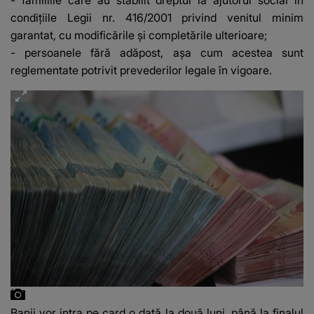
- familiile care au stabilit dreptul la ajutorul social în
condiţiile Legii nr. 416/2001 privind venitul minim
garantat, cu modificările şi completările ulterioare;
- persoanele fără adăpost, aşa cum acestea sunt
reglementate potrivit prevederilor legale în vigoare.
Banii vor intra pe card o dată la două luni, până la finalul