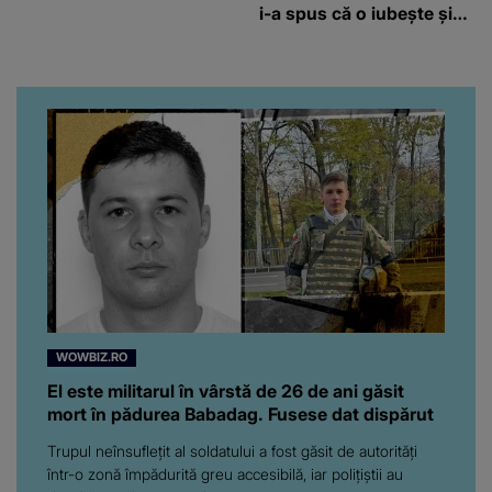
i-a spus că o iubește și
ce s-a întâmplat când au
venit fetițele pe lume:
“Am suflet mare. Eu am
ajutat-o.”
WOWBIZ.RO
El este militarul în vârstă de 26 de ani găsit
mort în pădurea Babadag. Fusese dat dispărut
Trupul neînsuflețit al soldatului a fost găsit de autorități
într-o zonă împădurită greu accesibilă, iar polițiștii au