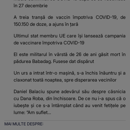
în 27 decembrie
A treia tranşă de vaccin împotriva COVID-19, de
150.150 de doze, a ajuns în ţară
Ultimul stat membru UE care își lansează campania
de vaccinare împotriva COVID-19
El este militarul în vârstă de 26 de ani găsit mort în
pădurea Babadag. Fusese dat dispărut
Un urs a intrat într-o mașină, s-a închis înăuntru și a
claxonat toată noaptea, spre disperarea vecinilor
Daniel Balaciu spune adevărul său despre căsnicia
cu Dana Roba, din închisoare. De ce nu i-a spus că o
iubește și ce s-a întâmplat când au venit fetițele pe
lume: “Am suflet...
MAI MULTE DESPRE: