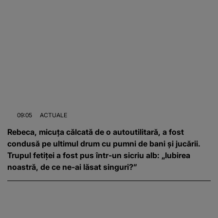
09:05
ACTUALE
Rebeca, micuța călcată de o autoutilitară, a fost
condusă pe ultimul drum cu pumni de bani și jucării.
Trupul fetiței a fost pus într-un sicriu alb: „Iubirea
noastră, de ce ne-ai lăsat singuri?”