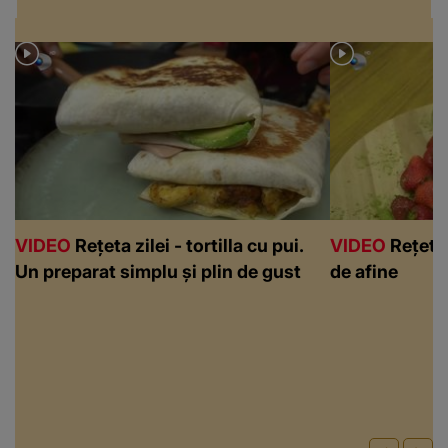
VIDEO
Rețeta zilei - tortilla cu pui.
VIDEO
Rețeta 
Un preparat simplu și plin de gust
de afine