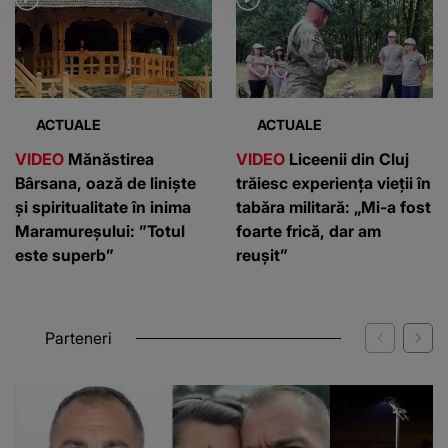
ACTUALE
ACTUALE
VIDEO
Mănăstirea
VIDEO
Liceenii din Cluj
Bârsana, oază de liniște
trăiesc experiența vieții în
și spiritualitate în inima
tabăra militară: „Mi-a fost
Maramureșului: ”Totul
foarte frică, dar am
este superb”
reușit”
Parteneri