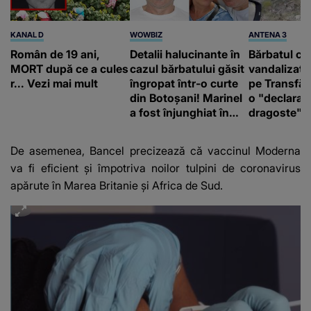
KANAL D
WOWBIZ
ANTENA 3
Român de 19 ani,
Detalii halucinante în
Bărbatul ca
MORT după ce a cules
cazul bărbatului găsit
vandalizat 
r... Vezi mai mult
îngropat într-o curte
pe Transfă
din Botoșani! Marinel
o "declaraţ
a fost înjunghiat în
dragoste" e
inimă, iar concubina
poliție și c
lui se numără printre
mediu
De asemenea, Bancel precizează că
vaccinul Moderna
suspecți
va fi eficient și împotriva noilor tulpini de coronavirus
apărute în Marea Britanie și Africa de Sud.