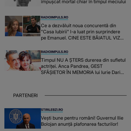
împușcat mortal chiar în timpul meciului
RADIOIMPULS.RO
Ce a dezvăluit noua concurentă din
"Casa Iubirii" l-a luat prin surprindere
pe Emanuel. CINE ESTE BĂIATUL VIZAT
de Alexandra?! Aflându-se în fața
faptului împlinit, A RECUNOSCUT
RADIOIMPULS.RO
IMEDIAT: "Am avut..."
Timpul NU A ȘTERS durerea din sufletul
actriței. Anca Pandrea, GEST
SFÂȘIETOR ÎN MEMORIA lui Iurie Darie:
"A fost copleșitor. Pe măsură ce trece
timpul parcă..."
PARTENERI
STIRILEBZI.RO
Vești bune pentru români! Guvernul Ilie
Bolojan anunță plafonarea facturilor!