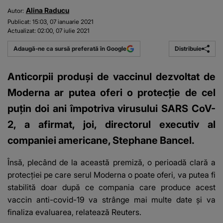
Alina Raducu
Autor:
Publicat:
15:03, 07 ianuarie 2021
Actualizat:
02:00, 07 iulie 2021
Distribuie
Adaugă-ne ca sursă preferată în Google
Anticorpii produși de vaccinul dezvoltat de
Moderna ar putea oferi o protecție de cel
puțin doi ani împotriva virusului SARS CoV-
2, a afirmat, joi, directorul executiv al
companiei americane, Stephane Bancel.
Însă, plecând de la această premiză, o perioadă clară a
protecției pe care serul Moderna o poate oferi, va putea fi
stabilită doar după ce compania care produce
acest
vaccin anti-covid-19 va strânge mai multe date și va
finaliza evaluarea
, relatează Reuters.