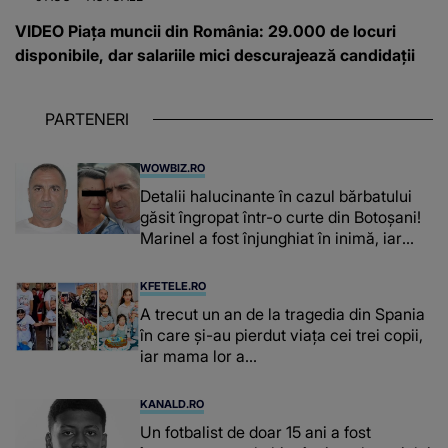
VIDEO Piața muncii din România: 29.000 de locuri
disponibile, dar salariile mici descurajează candidații
PARTENERI
WOWBIZ.RO
Detalii halucinante în cazul bărbatului
găsit îngropat într-o curte din Botoșani!
Marinel a fost înjunghiat în inimă, iar
concubina lui se numără printre
suspecți
KFETELE.RO
A trecut un an de la tragedia din Spania
în care și-au pierdut viața cei trei copii,
iar mama lor a…
KANALD.RO
Un fotbalist de doar 15 ani a fost