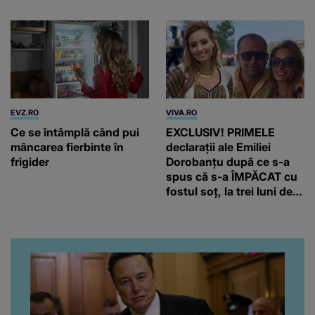
EVZ.RO
VIVA.RO
Ce se întâmplă când pui
EXCLUSIV! PRIMELE
mâncarea fierbinte în
declarații ale Emiliei
frigider
Dorobanțu după ce s-a
spus că s-a ÎMPĂCAT cu
fostul soț, la trei luni de
când au divorțat. Ce-a
putut să spună frumoasa
artistă i-a lăsat MASCĂ
pe toți. De data aceasta,
chiar a rupt tăcerea:
”Poate că aveam să ne
spunem, să ne...”