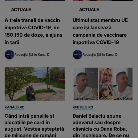
ACTUALE
ACTUALE
A treia tranşă de vaccin
Ultimul stat membru UE
împotriva COVID-19, de
care își lansează
150.150 de doze, a ajuns
campania de vaccinare
în ţară
împotriva COVID-19
Redacția Știrile Kanal D
Redacția Știrile Kanal D
KANALD.RO
KFETELE.RO
Când intră pensiile și
Daniel Balaciu spune
alocațiile pe card în
adevărul său despre
august. Vestea așteptată
căsnicia cu Dana Roba,
de milioane de români
din închisoare. De ce nu