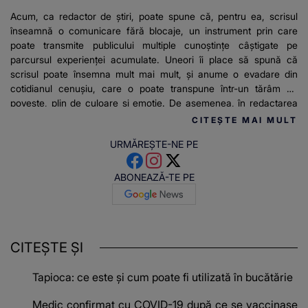
Acum, ca redactor de știri, poate spune că, pentru ea, scrisul
înseamnă o comunicare fără blocaje, un instrument prin care
poate transmite publicului multiple cunoștințe câștigate pe
parcursul experienței acumulate. Uneori îi place să spună că
scrisul poate însemna mult mai mult, și anume o evadare din
cotidianul cenușiu, care o poate transpune într-un tărâm de
poveste, plin de culoare și emoție. De asemenea, în redactarea
articolelor pentru stirilekanald.ro îi place să relateze mereu
CITEȘTE MAI MULT
adevărul și informațiile de actualitate.
URMĂREȘTE-NE PE
ABONEAZĂ-TE PE
CITEȘTE ȘI
Tapioca: ce este și cum poate fi utilizată în bucătărie
Medic confirmat cu COVID-19 după ce se vaccinase