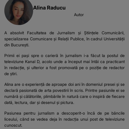
Alina Raducu
Autor
A absolvit Facultatea de Jurnalism și Științele Comunicării,
specializarea Comunicare și Relații Publice, în cadrul Universității
din București.
Primii ei pași spre o carieră în jurnalism i-a făcut la postul de
televiziune Kanal D, acolo unde a început mai întâi ca practicant
în redacție, și ulterior a fost promovată pe o poziție de redactor
de știri.
Alina are o experiență de aproape doi ani în domeniul presei și se
declară pasionată de arta povestirii în scris. Printre pasiunile ei se
numără și călătoriile, plimbările în natură care o inspiră de fiecare
dată, lectura, dar și desenul și pictura.
Pasiunea pentru jurnalism a descoperit-o încă de pe băncile
liceului, când se vedea deja în redacția unui post de televiziune
cunoscut.