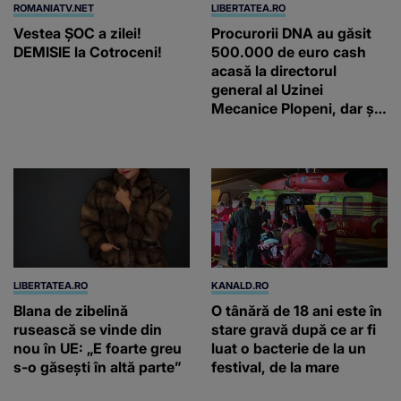
ROMANIATV.NET
LIBERTATEA.RO
Vestea ȘOC a zilei!
Procurorii DNA au găsit
DEMISIE la Cotroceni!
500.000 de euro cash
acasă la directorul
general al Uzinei
Mecanice Plopeni, dar și
două ceasuri Patek
Philippe și Rolex
LIBERTATEA.RO
KANALD.RO
Blana de zibelină
O tânără de 18 ani este în
rusească se vinde din
stare gravă după ce ar fi
nou în UE: „E foarte greu
luat o bacterie de la un
s-o găsești în altă parte”
festival, de la mare