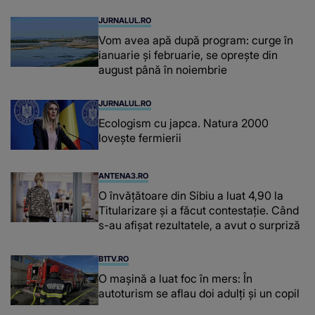
JURNALUL.RO
Vom avea apă după program: curge în
ianuarie și februarie, se oprește din
august până în noiembrie
JURNALUL.RO
Ecologism cu japca. Natura 2000
lovește fermierii
ANTENA3.RO
O învățătoare din Sibiu a luat 4,90 la
Titularizare și a făcut contestație. Când
s-au afișat rezultatele, a avut o surpriză
B1TV.RO
O maşină a luat foc în mers: În
autoturism se aflau doi adulți și un copil