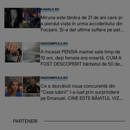
KANALD.RO
Miruna este tânăra de 21 de ani care și-
a pierdut viața în urma accidentului din
Focșani. Și-a dat ultima suflare pe patul
de spital
RADIOIMPULS.RO
A încasat PENSIA mamei sale timp de
10 ani, deși femeia era moartă. CUM A
FOST DESCOPERIT bărbatul de 50 de
ani și ce afacere a deschis cu banii
obținuți? SUMA E COLOSALĂ
RADIOIMPULS.RO
Ce a dezvăluit noua concurentă din
"Casa Iubirii" l-a luat prin surprindere
pe Emanuel. CINE ESTE BĂIATUL VIZAT
de Alexandra?! Aflându-se în fața
faptului împlinit, A RECUNOSCUT
IMEDIAT: "Am avut..."
PARTENERI