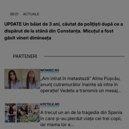
09:21
ACTUALE
UPDATE Un băiat de 3 ani, căutat de polițiști după ce a
dispărut de la stână din Constanța. Micuțul a fost
găsit vineri dimineața
PARTENERI
WOWBIZ.RO
„Am intrat în metastază” Alina Pușcău,
anunț cutremurător înainte să intre în
operație! Vedeta a transmis un mesaj
emoționant fanilor
KFETELE.RO
A trecut un an de la tragedia din Spania
în care și-au pierdut viața cei trei copii,
iar mama lor a…