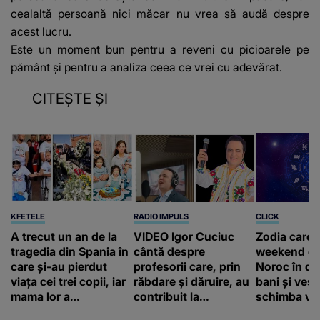
cealaltă persoană nici măcar nu vrea să audă despre
acest lucru.
Este un moment bun pentru a reveni cu picioarele pe
pământ și pentru a analiza ceea ce vrei cu adevărat.
CITEȘTE ȘI
KFETELE
RADIO IMPULS
CLICK
A trecut un an de la
VIDEO Igor Cuciuc
Zodia care 
tragedia din Spania în
cântă despre
weekend de
care și-au pierdut
profesorii care, prin
Noroc în dr
viața cei trei copii, iar
răbdare și dăruire, au
bani și vești
mama lor a…
contribuit la
schimba vii
FORMAREA