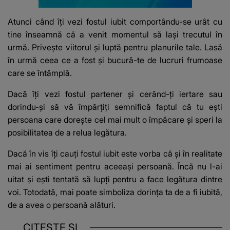
Atunci când îți vezi fostul iubit comportându-se urât cu
tine înseamnă că a venit momentul să lași trecutul în
urmă.
Privește viitorul și luptă pentru planurile tale.
Lasă
în urmă ceea ce a fost și bucură-te de lucruri frumoase
care se întâmplă.
Dacă îți vezi fostul partener și cerând-ți iertare sau
dorindu-și să vă împărțiți semnifică faptul că tu ești
persoana care dorește cel mai mult o împăcare și speri la
posibilitatea de a relua legătura.
Dacă în vis îți cauți fostul iubit este vorba că și în realitate
mai ai sentiment pentru aceeași persoană.
Încă nu l-ai
uitat și ești tentată să lupți pentru a face legătura dintre
voi.
Totodată, mai poate simboliza dorința ta de a fi iubită,
de a avea o persoană alături.
CITEȘTE ȘI