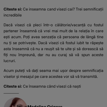
OAMENILOR DE
ASTĂZI. Ce spune
Citeste si:
Ce inseamna cand visezi cai?
Trei semnificații
despre dascălii care
incredibile
lasă amprente
puternice ÎN
Dacă visezi că pleci într-o călătorie/vacanță cu fostul
SUFLETELE
partener înseamnă că vrei mai mult de la relația în care
ELEVILOR, chiar și
ești acum.
Poți avea senzația că persoana de lângă tine
după trecerea anilor:
"De fiecare dată
nu ți se potrivește.
Dacă visezi că fostul iubit te răpește
când..."
asta înseamnă că nu a reușit să te uite și să dorească să
fiți nou împreună, dar nu au curaj să vă spun aceste
lucruri.
Acum puteți vă dați seama mai ușor despre semnificația
viselor și mesajul pe care acestea vor să vă transmită.
Citeste si:
Ce înseamna când visezi că naşti
Madalina Grigore