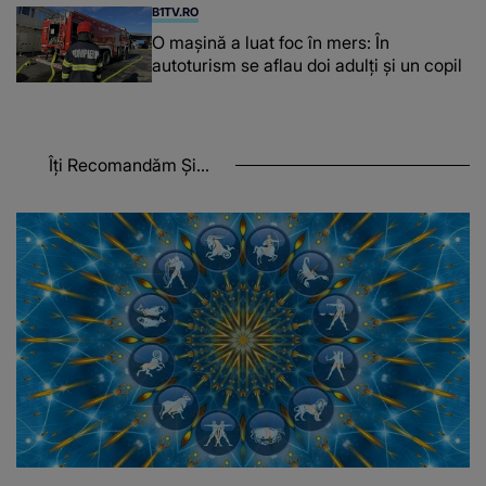
B1TV.RO
O maşină a luat foc în mers: În
autoturism se aflau doi adulți și un copil
Îți Recomandăm Și...