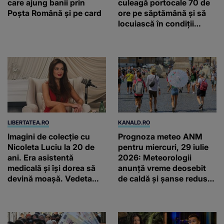
care ajung banii prin
culeagă portocale 70 de
Poșta Română și pe card
ore pe săptămână și să
locuiască în condiții
inumane, în Sicilia
LIBERTATEA.RO
KANALD.RO
Imagini de colecție cu
Prognoza meteo ANM
Nicoleta Luciu la 20 de
pentru miercuri, 29 iulie
ani. Era asistentă
2026: Meteorologii
medicală și își dorea să
anunță vreme deosebit
devină moașă. Vedeta
de caldă și șanse reduse
arată la fel de bine și la
de precipitații
45 de ani