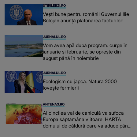
STIRILEBZI.RO
Vești bune pentru români! Guvernul Ilie
Bolojan anunță plafonarea facturilor!
JURNALUL.RO
Vom avea apă după program: curge în
ianuarie și februarie, se oprește din
august până în noiembrie
JURNALUL.RO
Ecologism cu japca. Natura 2000
lovește fermierii
ANTENA3.RO
Al cincilea val de caniculă va sufoca
Europa săptămâna viitoare. HARTA
domului de căldură care va aduce până
la 42 de grade Celsius