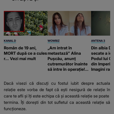
KANAL D
WOWBIZ
ANTENA 3
Român de 19 ani,
„Am intrat în
Din albia Du
MORT după ce a cules
metastază” Alina
secate a ieși
r... Vezi mai mult
Pușcău, anunț
Podul lui C
cutremurător înainte
din Imperiu
să intre în operație!
Imagini rare
Vedeta a transmis un
impresiona
mesaj emoționant
construcție
Dacă visezi că discuți cu fostul iubit despre actuala
fanilor
relație este vorba de fapt că ești nesigură de relație în
care te afli și îți este echipa că și această relație se poate
termina.
Îți dorești din tot sufletul ca această relație să
funcționeze.