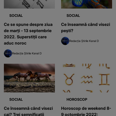
SOCIAL
SOCIAL
Ce se spune despre ziua
Ce înseamnă când visezi
de marți - 13 septembrie
pești?
2022. Superstiții care
Redacția Știrile Kanal D
aduc noroc
Redacția Știrile Kanal D
SOCIAL
HOROSCOP
Ce înseamnă când visezi
Horoscop de weekend 8-
cai? Trei semnificații
9 octombrie 2022: