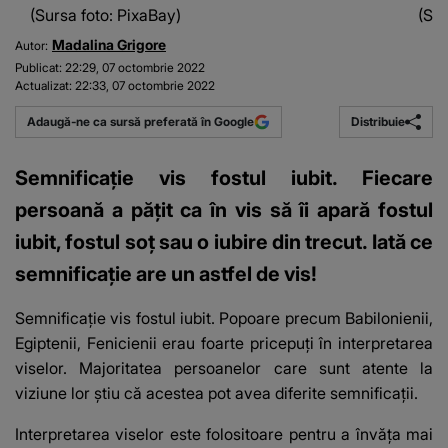
(Sursa foto: PixaBay)
(Sur
Madalina Grigore
Autor:
Publicat:
22:29, 07 octombrie 2022
Actualizat:
22:33, 07 octombrie 2022
Distribuie
Adaugă-ne ca sursă preferată în Google
Semnificație vis fostul iubit. Fiecare
persoană a pățit ca în vis să îi apară fostul
iubit, fostul soț sau o iubire din trecut. Iată ce
semnificație are un astfel de vis!
Semnificație vis fostul iubit
.
Popoare precum Babilonienii,
Egiptenii, Fenicienii erau foarte pricepuți în interpretarea
viselor.
Majoritatea persoanelor care sunt atente la
viziune lor știu că acestea pot avea diferite semnificații.
Interpretarea viselor este folositoare pentru a învăța mai