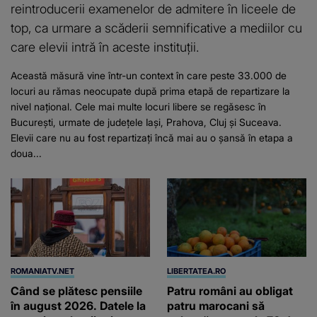
reintroducerii examenelor de admitere în liceele de
top, ca urmare a scăderii semnificative a mediilor cu
care elevii intră în aceste instituții.
Această măsură vine într-un context în care peste 33.000 de
locuri au rămas neocupate după prima etapă de repartizare la
nivel național. Cele mai multe locuri libere se regăsesc în
București, urmate de județele Iași, Prahova, Cluj și Suceava.
Elevii care nu au fost repartizați încă mai au o șansă în etapa a
doua...
ROMANIATV.NET
LIBERTATEA.RO
Când se plătesc pensiile
Patru români au obligat
în august 2026. Datele la
patru marocani să