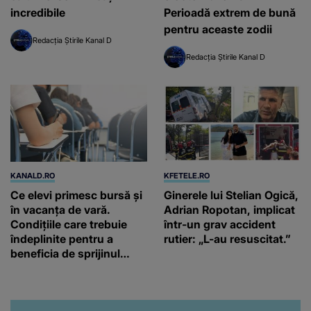
incredibile
Perioadă extrem de bună
pentru aceaste zodii
Redacția Știrile Kanal D
Redacția Știrile Kanal D
KANALD.RO
KFETELE.RO
Ce elevi primesc bursă și
Ginerele lui Stelian Ogică,
în vacanța de vară.
Adrian Ropotan, implicat
Condițiile care trebuie
într-un grav accident
îndeplinite pentru a
rutier: „L-au resuscitat.”
beneficia de sprijinul
financiar