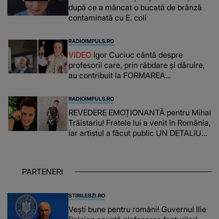
după ce a mâncat o bucată de brânză
contaminată cu E. coli
RADIOIMPULS.RO
VIDEO
Igor Cuciuc cântă despre
profesorii care, prin răbdare și dăruire,
au contribuit la FORMAREA
OAMENILOR DE ASTĂZI. Ce spune
despre dascălii care lasă amprente
RADIOIMPULS.RO
puternice ÎN SUFLETELE ELEVILOR,
REVEDERE EMOȚIONANTĂ pentru Mihai
chiar și după trecerea anilor: "De
Trăistariu! Fratele lui a venit în România,
fiecare dată când..."
iar artistul a făcut public UN DETALIU
NEAȘTEPTAT: "Nu știu ce să-i zic. Voi
ce spuneți ? Să se..."
PARTENERI
STIRILEBZI.RO
Vești bune pentru români! Guvernul Ilie