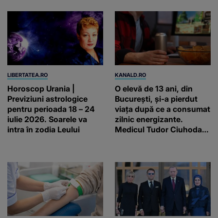
LIBERTATEA.RO
KANALD.RO
Horoscop Urania |
O elevă de 13 ani, din
Previziuni astrologice
București, și-a pierdut
pentru perioada 18 – 24
viața după ce a consumat
iulie 2026. Soarele va
zilnic energizante.
intra în zodia Leului
Medicul Tudor Ciuhodaru
trage un semnal de
alarmă