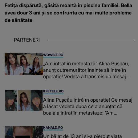
Fetiță dispărută, găsită moartă în piscina familiei. Bella
avea doar 3 ani și se confrunta cu mai multe probleme
de sănătate
PARTENERI
WOWBIZ.RO
„Am intrat în metastază” Alina Pușcău,
anunț cutremurător înainte să intre în
operație! Vedeta a transmis un mesaj
emoționant fanilor
KFETELE.RO
Alina Pușcău intră în operație! Ce mesaj
a lăsat vedeta după ce a anunțat că
boala a intrat în metastaze: “Am
cancer!”
KANALD.RO
Un băiat de 13 ani și-a pierdut viața