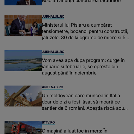
Bolojan anunță plafonarea facturilor!
JURNALUL.RO
Ministerul lui Pîslaru a cumpărat
tensiometre, bocanci pentru construcții,
jaluzele, 30 de kilograme de miere și 50
de kilograme de cafea
JURNALUL.RO
Vom avea apă după program: curge în
ianuarie și februarie, se oprește din
august până în noiembrie
ANTENA3.RO
Un moldovean care muncea în Italia
doar de o zi a fost lăsat să moară pe
şantier de 6 români. Aceștia riscă acum
închisoarea
B1TV.RO
O maşină a luat foc în mers: În