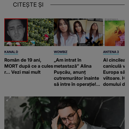
CITEȘTE ȘI
KANAL D
WOWBIZ
ANTENA 3
Român de 19 ani,
„Am intrat în
Al cincilea 
MORT după ce a cules
metastază” Alina
caniculă va
r... Vezi mai mult
Pușcău, anunț
Europa să
cutremurător înainte
viitoare. H
să intre în operație!
domului de 
Vedeta a transmis un
care va adu
mesaj emoționant
42 de grade
fanilor