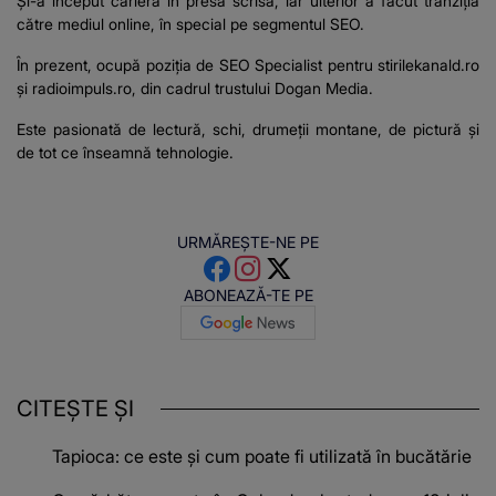
Şi-a început cariera în presa scrisă, iar ulterior a făcut tranziţia
către mediul online, în special pe segmentul SEO.
În prezent, ocupă poziţia de SEO Specialist pentru stirilekanald.ro
şi
radioimpuls.ro
, din cadrul trustului Dogan Media.
Este pasionată de lectură, schi, drumeţii montane, de pictură şi
de tot ce înseamnă tehnologie.
URMĂREȘTE-NE PE
ABONEAZĂ-TE PE
CITEȘTE ȘI
Tapioca: ce este și cum poate fi utilizată în bucătărie