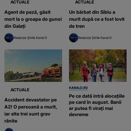
ACTUALE
ACTUALE
Agent de pază, găsit
Un bărbat din Sibiu a
mort la o groapa de gunoi
murit după ce a fost lovit
din Galați
de tren
Redacția Știrile Kanal D
Redacția Știrile Kanal D
KANALD.RO
ACTUALE
Pe ce dată intră alocațiile
Accident devastator pe
pe card în august. Banii
A2! O persoană a murit,
ar putea fi virați mai
iar alte trei sunt grav
devreme
rănite