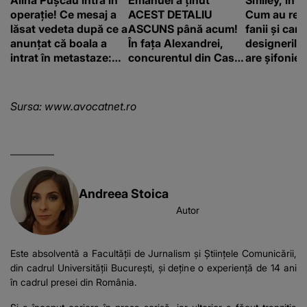
Alina Pușcău intră în
Emanuel a ținut
Smiley, în „
operație! Ce mesaj a
ACEST DETALIU
Cum au rea
lăsat vedeta după ce a
ASCUNS până acum!
fanii și care
anunțat că boala a
În fața Alexandrei,
designerilo
intrat în metastaze:
concurentul din Casa
are șifonieru
“Am cancer!”
Iubirii face o
comun cu n
MĂRTURISIRE
sa!”
NEAȘTEPTATĂ despre
Sursa:
www.avocatnet.ro
mama sa: "I-am spus
și ei în față, eu nu te
iubesc pentru că..."
Andreea Stoica
Autor
Este absolventă a Facultății de Jurnalism și Științele Comunicării,
din cadrul Universității București, şi deţine o experienţă de 14 ani
în cadrul presei din România.