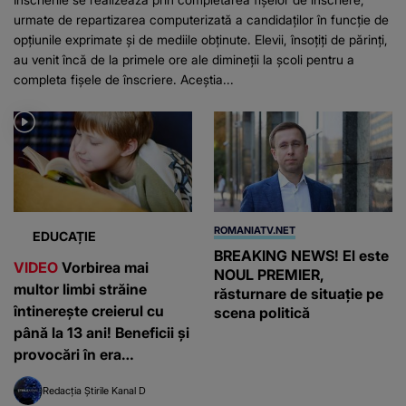
urmate de repartizarea computerizată a candidaților în funcție de
opțiunile exprimate și de mediile obținute. Elevii, însoțiți de părinți,
au venit încă de la primele ore ale dimineții la școli pentru a
completa fișele de înscriere. Aceștia...
ROMANIATV.NET
EDUCAȚIE
BREAKING NEWS! El este
VIDEO
Vorbirea mai
NOUL PREMIER,
multor limbi străine
răsturnare de situație pe
întinerește creierul cu
scena politică
până la 13 ani! Beneficii și
provocări în era
inteligenței artificiale
Redacția Știrile Kanal D