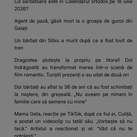
Ce sărbătoare este în Calendarul ortodox pe 18 iulie
2026?
Agent de pază, găsit mort la o groapa de gunoi din
Galați
Un bărbat din Sibiu a murit după ce a fost lovit de
tren
Dragostea plutește la propriu pe litoral! Doi
îndrăgostiți au transformat marea într-o scenă de
film romantic. Turiștii prezenți s-au uitat de două ori
Doi bărbați au aflat la 36 de ani că au fost schimbați
la naștere, din greșeală. „Nu aveam pe nimeni în
familie care să semene cu mine”
Mama Geta, reacție pe TikTok, după ce fiul ei, Culiță,
a postat un videoclip cu tatăl său. „Vorbește să nu
tacă.” Artistul a reacționat și el: “Văd că nu te
potoleşti.”