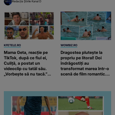
Redacția Știrile Kanal D
KFETELE.RO
WOWBIZ.RO
Mama Geta, reacție pe
Dragostea plutește la
TikTok, după ce fiul ei,
propriu pe litoral! Doi
Culiță, a postat un
îndrăgostiți au
videoclip cu tatăl său.
transformat marea într-o
„Vorbește să nu tacă.”
scenă de film romantic.
Artistul a reacționat și el:
Turiștii prezenți s-au uitat
“Văd că nu te potoleşti.”
de două ori