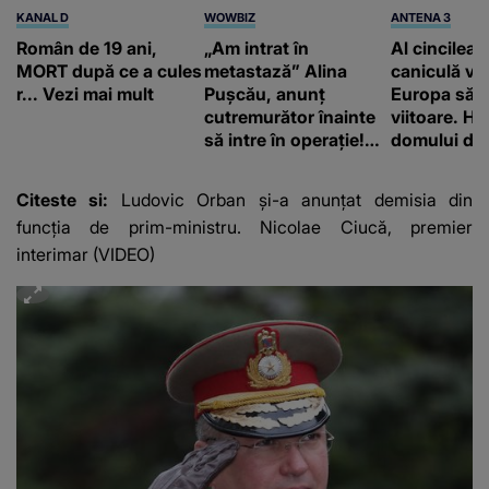
KANAL D
WOWBIZ
ANTENA 3
Român de 19 ani,
„Am intrat în
Al cincilea 
MORT după ce a cules
metastază” Alina
caniculă va
r... Vezi mai mult
Pușcău, anunț
Europa să
cutremurător înainte
viitoare. H
să intre în operație!
domului de 
Vedeta a transmis un
care va adu
mesaj emoționant
42 de grade
Citeste si:
Ludovic Orban și-a anunțat demisia din
fanilor
funcţia de prim-ministru. Nicolae Ciucă, premier
interimar (VIDEO)