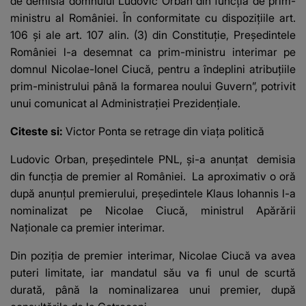
de demisia domnului Ludovic Orban din funcția de prim-
ministru al României. În conformitate cu dispozițiile art.
106 și ale art. 107 alin. (3) din Constituție, Președintele
României l-a desemnat ca prim-ministru interimar pe
domnul Nicolae-Ionel Ciucă, pentru a îndeplini atribuțiile
prim-ministrului până la formarea noului Guvern”, potrivit
unui comunicat al Administrației Prezidențiale.
Citeste si:
Victor Ponta se retrage din viața politică
Ludovic Orban, preşedintele PNL, și-a anunțat
demisia
din funcţia de premier al României.
La aproximativ o oră
după anunțul premierului, președintele Klaus Iohannis l-a
nominalizat pe Nicolae Ciucă, ministrul Apărării
Naționale ca premier interimar.
Din poziția de premier interimar, Nicolae Ciucă va avea
puteri limitate, iar mandatul său va fi unul de scurtă
durată, până la nominalizarea unui premier, după