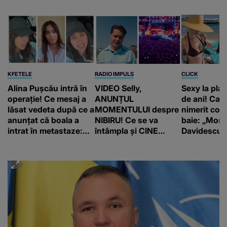
KFETELE
RADIO IMPULS
CLICK
Alina Pușcău intră în
VIDEO Selly,
Sexy la plaj
operație! Ce mesaj a
ANUNȚUL
de ani! Car
lăsat vedeta după ce a
MOMENTULUI despre
nimerit cos
anunțat că boala a
NIBIRU! Ce se va
baie: „Moni
intrat în metastaze:
întâmpla și CINE
Davidescu e
“Am cancer!”
SUNT CEI VIZAȚI de
această situație: "Îmi
e ciudă că..."