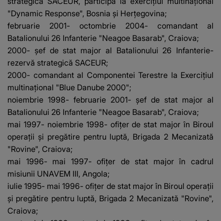
strategică SACEUR, participă la exerciţiul multinaţional
"Dynamic Response", Bosnia şi Herţegovina;
februarie 2001- octombrie 2004- comandant al
Batalionului 26 Infanterie "Neagoe Basarab", Craiova;
2000- şef de stat major al Batalionului 26 Infanterie-
rezervă strategică SACEUR;
2000- comandant al Componentei Terestre la Exerciţiul
multinaţional "Blue Danube 2000";
noiembrie 1998- februarie 2001- şef de stat major al
Batalionului 26 Infanterie "Neagoe Basarab", Craiova;
mai 1997- noiembrie 1998- ofiţer de stat major în Biroul
operaţii şi pregătire pentru luptă, Brigada 2 Mecanizată
"Rovine", Craiova;
mai 1996- mai 1997- ofiţer de stat major în cadrul
misiunii UNAVEM III, Angola;
iulie 1995- mai 1996- ofiţer de stat major în Biroul operaţii
şi pregătire pentru luptă, Brigada 2 Mecanizată "Rovine",
Craiova;