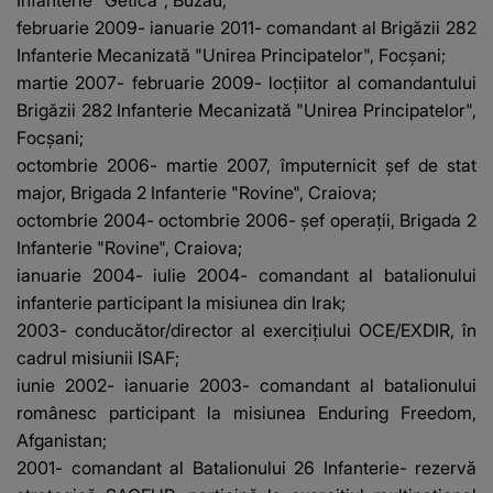
Infanterie "Getica", Buzău;
februarie 2009- ianuarie 2011- comandant al Brigăzii 282
Infanterie Mecanizată "Unirea Principatelor", Focşani;
martie 2007- februarie 2009- locţiitor al comandantului
Brigăzii 282 Infanterie Mecanizată "Unirea Principatelor",
Focşani;
octombrie 2006- martie 2007, împuternicit şef de stat
major, Brigada 2 Infanterie "Rovine", Craiova;
octombrie 2004- octombrie 2006- şef operaţii, Brigada 2
Infanterie "Rovine", Craiova;
ianuarie 2004- iulie 2004- comandant al batalionului
infanterie participant la misiunea din Irak;
2003- conducător/director al exerciţiului OCE/EXDIR, în
cadrul misiunii ISAF;
iunie 2002- ianuarie 2003- comandant al batalionului
românesc participant la misiunea Enduring Freedom,
Afganistan;
2001- comandant al Batalionului 26 Infanterie- rezervă