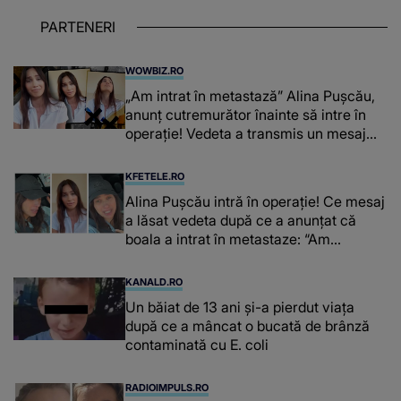
PARTENERI
WOWBIZ.RO
„Am intrat în metastază” Alina Pușcău,
anunț cutremurător înainte să intre în
operație! Vedeta a transmis un mesaj
emoționant fanilor
KFETELE.RO
Alina Pușcău intră în operație! Ce mesaj
a lăsat vedeta după ce a anunțat că
boala a intrat în metastaze: “Am
cancer!”
KANALD.RO
Un băiat de 13 ani și-a pierdut viața
după ce a mâncat o bucată de brânză
contaminată cu E. coli
RADIOIMPULS.RO