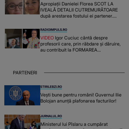
Apropiații Danielei Florea SCOT LA
IVEALĂ DETALII CUTREMURĂTOARE
după arestarea fostului ei partener.
PRIN CE A FOST NEVOITĂ să treacă
românca ucisă în Italia și ascunsă în
RADIOIMPULS.RO
lada unui pat: " Îmi pare rău că nu am
VIDEO
Igor Cuciuc cântă despre
reușit să fac mai mult pentru ea și..."
profesorii care, prin răbdare și dăruire,
au contribuit la FORMAREA
OAMENILOR DE ASTĂZI. Ce spune
despre dascălii care lasă amprente
puternice ÎN SUFLETELE ELEVILOR,
PARTENERI
chiar și după trecerea anilor: "De
fiecare dată când..."
STIRILEBZI.RO
Vești bune pentru români! Guvernul Ilie
Bolojan anunță plafonarea facturilor!
JURNALUL.RO
Ministerul lui Pîslaru a cumpărat