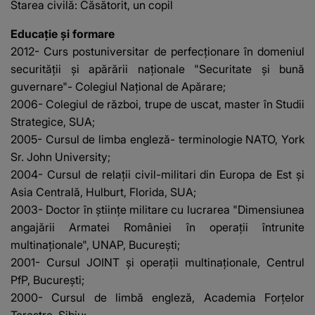
Starea civilă: Căsătorit, un copil
Educaţie şi formare
2012- Curs postuniversitar de perfecţionare în domeniul
securităţii şi apărării naţionale "Securitate şi bună
guvernare"- Colegiul Naţional de Apărare;
2006- Colegiul de război, trupe de uscat, master în Studii
Strategice, SUA;
2005- Cursul de limba engleză- terminologie NATO, York
Sr. John University;
2004- Cursul de relaţii civil-militari din Europa de Est şi
Asia Centrală, Hulburt, Florida, SUA;
2003- Doctor în ştiinţe militare cu lucrarea "Dimensiunea
angajării Armatei României în operaţii întrunite
multinaţionale", UNAP, Bucureşti;
2001- Cursul JOINT şi operaţii multinaţionale, Centrul
PfP, Bucureşti;
2000- Cursul de limbă engleză, Academia Forţelor