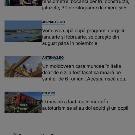
tensiometre, bocanci pentru construcții,
jaluzele, 30 de kilograme de miere și 50
de kilograme de cafea
JURNALUL.RO
Vom avea apă după program: curge în
ianuarie și februarie, se oprește din
august până în noiembrie
ANTENA3.RO
Un moldovean care muncea în Italia
doar de o zi a fost lăsat să moară pe
şantier de 6 români. Aceștia riscă acum
închisoarea
B1TV.RO
O maşină a luat foc în mers: În
autoturism se aflau doi adulți și un copil