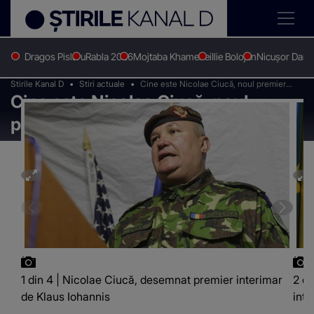
Dragos Pislaru
Rabla 2026
Mojtaba Khamenei
Ilie Bolojan
Nicușor Dan
Stirile Kanal D
Stiri actuale
Cine este Nicolae Ciucă, noul premier
Cine este Nicolae Ciucă, noul
interimar al României
premier interimar al României
1 din 4 | Nicolae Ciucă, desemnat premier interimar
2 di
de Klaus Iohannis
inte