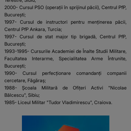
Terestre, Sibiu;
2000- Cursul PSO (operaţii în sprijinul păcii), Centrul PfP,
Bucureşti;
1997- Cursul de instructori pentru menţinerea păcii,
Centrul PfP Ankara, Turcia;
1997- Cursul de stat major tip brigadă, Centrul PfP,
Bucureşti;
1993-1995- Cursurile Academiei de Înalte Studii Militare,
Facultatea Interarme, Specialitatea Arme Întrunite,
Bucureşti;
1990- Cursul perfecţionare comandanţi companii
cercetare, Făgăraş;
1988- Şcoala Militară de Ofiţeri Activi "Nicolae
Bălcescu", Sibiu;
1985- Liceul Militar "Tudor Vladimirescu", Craiova.