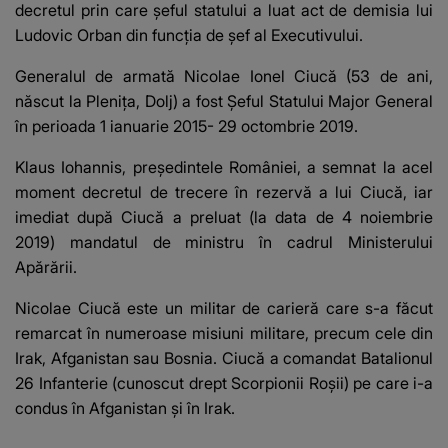
decretul prin care şeful statului a luat act de demisia lui
Ludovic Orban din funcţia de şef al Executivului.
Generalul de armată Nicolae Ionel Ciucă (53 de ani,
născut la Plenița, Dolj)
a fost Șeful Statului Major General
în perioada 1 ianuarie 2015- 29 octombrie 2019.
Klaus Iohannis, președintele României, a semnat la acel
moment decretul de trecere în rezervă a lui Ciucă, iar
imediat după Ciucă a preluat (la data de 4 noiembrie
2019) mandatul de ministru în cadrul Ministerului
Apărării.
Nicolae Ciucă este un militar de carieră
care s-a făcut
remarcat în numeroase misiuni militare, precum cele din
Irak, Afganistan sau Bosnia. Ciucă a comandat Batalionul
26 Infanterie (cunoscut drept Scorpionii Roșii) pe care i-a
condus în Afganistan și în Irak.