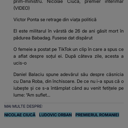
prim-ministru. Nicolae Ciucă, premier interimar
(VIDEO)
Victor Ponta se retrage din viața politică
El este militarul în vârstă de 26 de ani găsit mort în
pădurea Babadag. Fusese dat dispărut
O femeie a postat pe TikTok un clip în care a spus ce
a aflat despre soțul ei. După câteva zile, acesta a
ucis-o
Daniel Balaciu spune adevărul său despre căsnicia
cu Dana Roba, din închisoare. De ce nu i-a spus că o
iubește și ce s-a întâmplat când au venit fetițele pe
lume: “Am suflet...
MAI MULTE DESPRE:
NICOLAE CIUCĂ
LUDOVIC ORBAN
PREMIERUL ROMANIEI