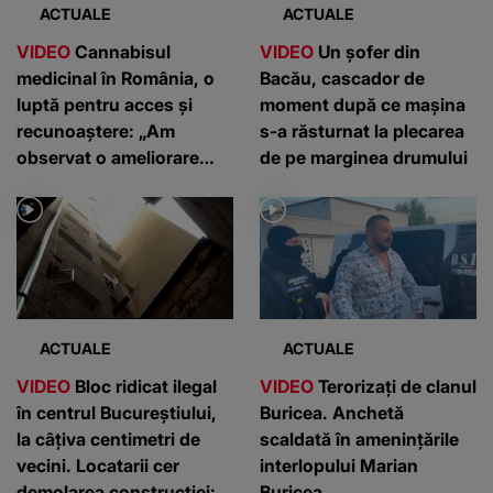
ACTUALE
ACTUALE
VIDEO
Cannabisul
VIDEO
Un șofer din
medicinal în România, o
Bacău, cascador de
luptă pentru acces și
moment după ce mașina
recunoaștere: „Am
s-a răsturnat la plecarea
observat o ameliorare
de pe marginea drumului
semnificativă”
ACTUALE
ACTUALE
VIDEO
Bloc ridicat ilegal
VIDEO
Terorizați de clanul
în centrul Bucureștiului,
Buricea. Anchetă
la câțiva centimetri de
scaldată în amenințările
vecini. Locatarii cer
interlopului Marian
demolarea construcției:
Buricea