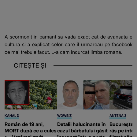
A scormonit in pamant sa vada exact cat de avansata e
cultura si a explicat celor care il urmareau pe facebook
ce mai trebuie facut. L-a cam incurcat limba romana.
CITEȘTE ȘI
KANAL D
WOWBIZ
ANTENA 3
Român de 19 ani,
Detalii halucinante în
Bucureștean
MORT după ce a cules
cazul bărbatului găsit
râs pe inter