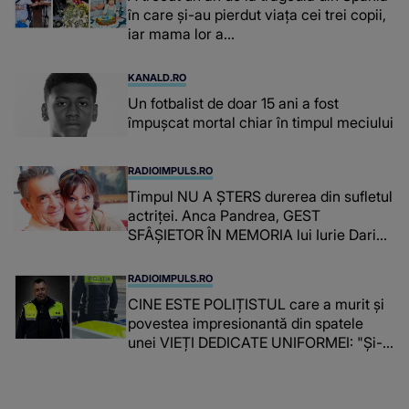
în care și-au pierdut viața cei trei copii,
iar mama lor a…
KANALD.RO
Un fotbalist de doar 15 ani a fost
împușcat mortal chiar în timpul meciului
RADIOIMPULS.RO
Timpul NU A ȘTERS durerea din sufletul
actriței. Anca Pandrea, GEST
SFÂȘIETOR ÎN MEMORIA lui Iurie Darie:
"A fost copleșitor. Pe măsură ce trece
timpul parcă..."
RADIOIMPULS.RO
CINE ESTE POLIȚISTUL care a murit și
povestea impresionantă din spatele
unei VIEȚI DEDICATE UNIFORMEI: "Și-a
îndeplinit misiunile cu responsabilitate,
iar în relația cu colegii a fost un sprijin,
un sfătuitor și un..."