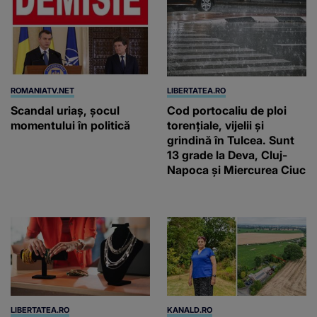
ROMANIATV.NET
LIBERTATEA.RO
Scandal uriaş, şocul
Cod portocaliu de ploi
momentului în politică
torențiale, vijelii și
grindină în Tulcea. Sunt
13 grade la Deva, Cluj-
Napoca și Miercurea Ciuc
LIBERTATEA.RO
KANALD.RO