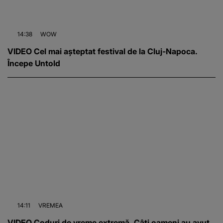
14:38
WOW
VIDEO Cel mai așteptat festival de la Cluj-Napoca.
Începe Untold
14:11
VREMEA
VIDEO Coduri de vreme extremă. Câți oameni au avut