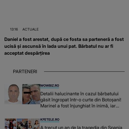
13:16
ACTUALE
Daniel a fost arestat, după ce fosta sa parteneră a fost
ucisă și ascunsă în lada unui pat. Bărbatul nu ar fi
acceptat despărțirea
PARTENERI
WOWBIZ.RO
Detalii halucinante în cazul bărbatului
găsit îngropat într-o curte din Botoșani!
Marinel a fost înjunghiat în inimă, iar
concubina lui se numără printre
suspecți
KFETELE.RO
A trecut un an de la tragedia din Spania