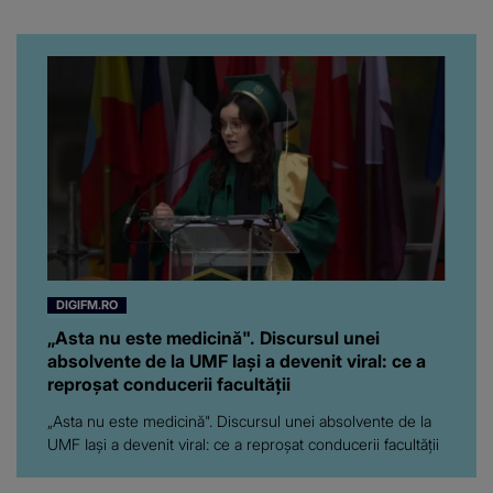
putut să spună frumoasa
artistă i-a lăsat MASCĂ
pe toți. De data aceasta,
chiar a rupt tăcerea:
”Poate că aveam să ne
spunem, să ne...”
DIGIFM.RO
„Asta nu este medicină". Discursul unei
absolvente de la UMF Iași a devenit viral: ce a
reproșat conducerii facultății
„Asta nu este medicină". Discursul unei absolvente de la
UMF Iași a devenit viral: ce a reproșat conducerii facultății