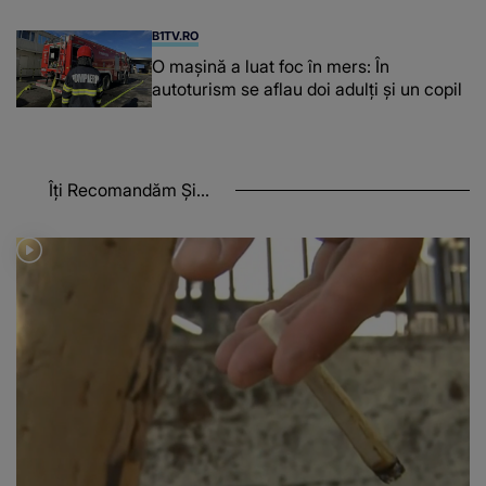
B1TV.RO
O maşină a luat foc în mers: În
autoturism se aflau doi adulți și un copil
Îți Recomandăm Și...