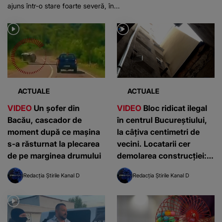
ajuns într-o stare foarte severă, în...
ACTUALE
ACTUALE
VIDEO
Un șofer din
VIDEO
Bloc ridicat ilegal
Bacău, cascador de
în centrul Bucureștiului,
moment după ce mașina
la câțiva centimetri de
s-a răsturnat la plecarea
vecini. Locatarii cer
de pe marginea drumului
demolarea construcției:
”Este de penal”
Redacția Știrile Kanal D
Redacția Știrile Kanal D