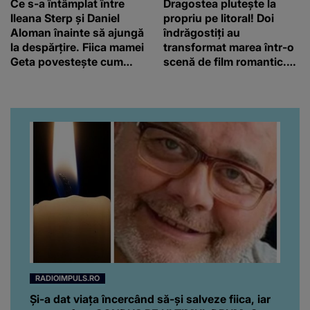
Ce s-a întâmplat între
Dragostea plutește la
Ileana Sterp și Daniel
propriu pe litoral! Doi
Aloman înainte să ajungă
îndrăgostiți au
la despărțire. Fiica mamei
transformat marea într-o
Geta povestește cum
scenă de film romantic.
încearcă să treacă peste
Turiștii prezenți s-au uitat
divorț: “Ar însemna să-l
de două ori
denigrez.”
RADIOIMPULS.RO
Și-a dat viața încercând să-și salveze fiica, iar