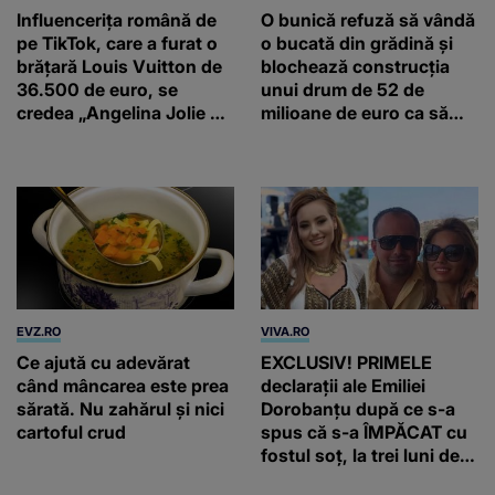
Influencerița română de
O bunică refuză să vândă
pe TikTok, care a furat o
o bucată din grădină și
brățară Louis Vuitton de
blochează construcția
36.500 de euro, se
unui drum de 52 de
credea „Angelina Jolie de
milioane de euro ca să
România”
salveze un stejar vechi de
500 de ani
EVZ.RO
VIVA.RO
Ce ajută cu adevărat
EXCLUSIV! PRIMELE
când mâncarea este prea
declarații ale Emiliei
sărată. Nu zahărul și nici
Dorobanțu după ce s-a
cartoful crud
spus că s-a ÎMPĂCAT cu
fostul soț, la trei luni de
când au divorțat. Ce-a