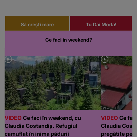
Să crești mare
Tu Dai Moda!
Ce faci in weekend?
VIDEO
Ce faci în weekend, cu
VIDEO
Ce faci
Claudia Costandiș. Refugiul
Claudia Costa
camuflat în inima pădurii
pregătite pen