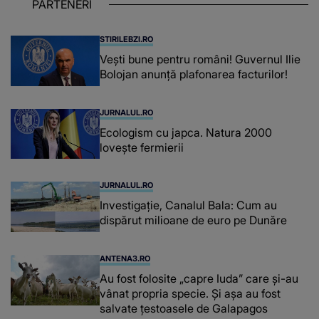
PARTENERI
STIRILEBZI.RO
Vești bune pentru români! Guvernul Ilie
Bolojan anunță plafonarea facturilor!
JURNALUL.RO
Ecologism cu japca. Natura 2000
lovește fermierii
JURNALUL.RO
Investigație, Canalul Bala: Cum au
dispărut milioane de euro pe Dunăre
ANTENA3.RO
Au fost folosite „capre Iuda” care și-au
vânat propria specie. Și așa au fost
salvate țestoasele de Galapagos