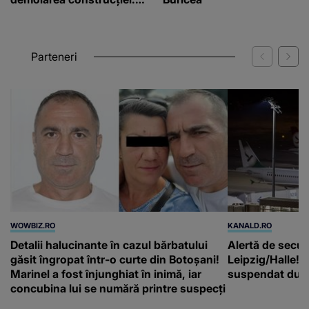
”Este de penal”
Parteneri
WOWBIZ.RO
KANALD.RO
Detalii halucinante în cazul bărbatului
Alertă de secur
găsit îngropat într-o curte din Botoșani!
Leipzig/Halle! T
Marinel a fost înjunghiat în inimă, iar
suspendat după
concubina lui se numără printre suspecți