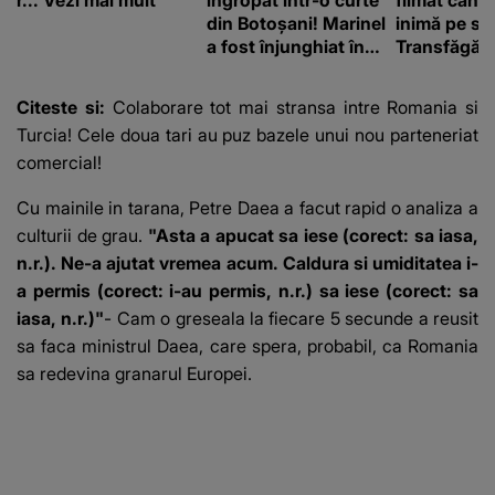
r... Vezi mai mult
îngropat într-o curte
filmat când
din Botoșani! Marinel
inimă pe st
a fost înjunghiat în
Transfăgăr
inimă, iar concubina
„Anna, ține-
lui se numără printre
acasă”
Citeste si:
Colaborare tot mai stransa intre Romania si
suspecți
Turcia! Cele doua tari au puz bazele unui nou parteneriat
comercial!
Cu mainile in tarana, Petre Daea a facut rapid o analiza a
culturii de grau.
"Asta a apucat sa iese (corect: sa iasa,
n.r.). Ne-a ajutat vremea acum. Caldura si umiditatea i-
a permis (corect: i-au permis, n.r.) sa iese (corect: sa
iasa, n.r.)"
- Cam o greseala la fiecare 5 secunde a reusit
sa faca ministrul Daea, care spera, probabil, ca Romania
sa redevina granarul Europei.