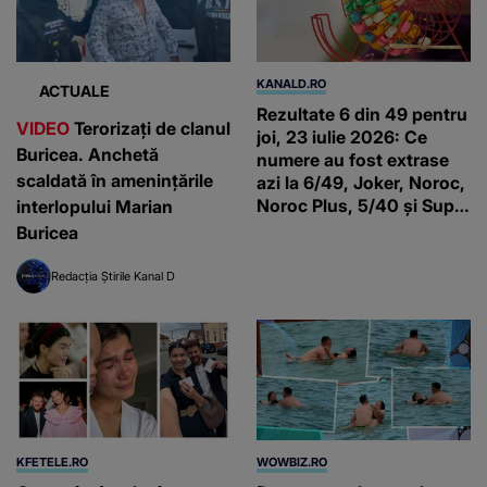
KANALD.RO
ACTUALE
Rezultate 6 din 49 pentru
VIDEO
Terorizați de clanul
joi, 23 iulie 2026: Ce
Buricea. Anchetă
numere au fost extrase
scaldată în amenințările
azi la 6/49, Joker, Noroc,
Noroc Plus, 5/40 și Super
interlopului Marian
Noroc
Buricea
Redacția Știrile Kanal D
KFETELE.RO
WOWBIZ.RO