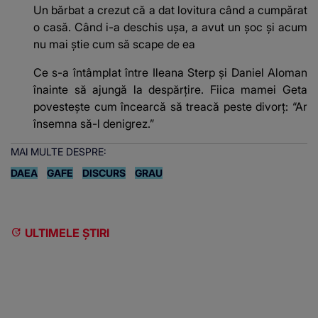
Un bărbat a crezut că a dat lovitura când a cumpărat
o casă. Când i-a deschis ușa, a avut un șoc și acum
nu mai știe cum să scape de ea
Ce s-a întâmplat între Ileana Sterp și Daniel Aloman
înainte să ajungă la despărțire. Fiica mamei Geta
povestește cum încearcă să treacă peste divorț: “Ar
însemna să-l denigrez.”
MAI MULTE DESPRE:
DAEA
GAFE
DISCURS
GRAU
ULTIMELE ȘTIRI