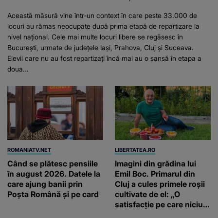
Această măsură vine într-un context în care peste 33.000 de
locuri au rămas neocupate după prima etapă de repartizare la
nivel național. Cele mai multe locuri libere se regăsesc în
București, urmate de județele Iași, Prahova, Cluj și Suceava.
Elevii care nu au fost repartizați încă mai au o șansă în etapa a
doua...
ROMANIATV.NET
LIBERTATEA.RO
Când se plătesc pensiile
Imagini din grădina lui
în august 2026. Datele la
Emil Boc. Primarul din
care ajung banii prin
Cluj a cules primele roșii
Poșta Română și pe card
cultivate de el: „O
satisfacție pe care niciun
magazin nu o poate