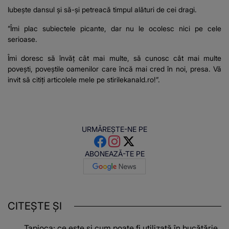
Iubește dansul și să-și petreacă timpul alături de cei dragi.
”Îmi plac subiectele picante, dar nu le ocolesc nici pe cele
serioase.
Îmi doresc să învăț cât mai multe, să cunosc cât mai multe
povești, poveștile oamenilor care încă mai cred în noi, presa. Vă
invit să citiți articolele mele pe stirilekanald.ro!”.
URMĂREȘTE-NE PE
ABONEAZĂ-TE PE
CITEȘTE ȘI
Tapioca: ce este și cum poate fi utilizată în bucătărie