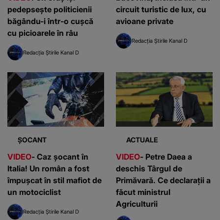
pedepsește politicienii
circuit turistic de lux, cu
băgându-i într-o cușcă
avioane private
cu picioarele în râu
Redacția Știrile Kanal D
Redacția Știrile Kanal D
ȘOCANT
ACTUALE
VIDEO
- Caz șocant în
VIDEO
- Petre Daea a
Italia! Un român a fost
deschis Târgul de
împușcat în stil mafiot de
Primăvară. Ce declarații a
un motociclist
făcut ministrul
Agriculturii
Redacția Știrile Kanal D