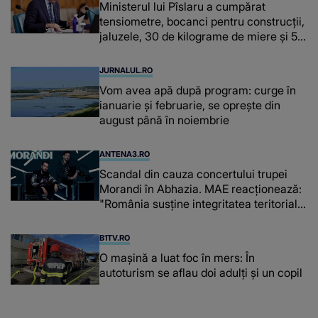
Ministerul lui Pîslaru a cumpărat
tensiometre, bocanci pentru construcții,
jaluzele, 30 de kilograme de miere și 50
de kilograme de cafea
JURNALUL.RO
Vom avea apă după program: curge în
ianuarie și februarie, se oprește din
august până în noiembrie
ANTENA3.RO
Scandal din cauza concertului trupei
Morandi în Abhazia. MAE reacționează:
"România susține integritatea teritorială
a Georgiei"
B1TV.RO
O maşină a luat foc în mers: În
autoturism se aflau doi adulți și un copil