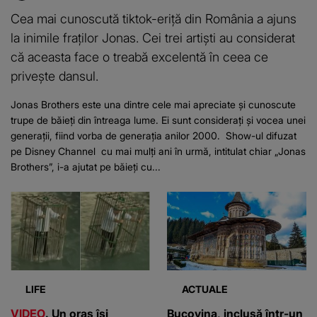
Cea mai cunoscută tiktok-eriță din România a ajuns
la inimile fraților Jonas. Cei trei artiști au considerat
că aceasta face o treabă excelentă în ceea ce
privește dansul.
Jonas Brothers este una dintre cele mai apreciate și cunoscute
trupe de băieți din întreaga lume. Ei sunt considerați și vocea unei
generații, fiind vorba de generația anilor 2000. Show-ul difuzat
pe Disney Channel cu mai mulți ani în urmă, intitulat chiar „Jonas
Brothers”, i-a ajutat pe băieți cu...
LIFE
ACTUALE
VIDEO
. Un oraș își
Bucovina, inclusă într-un