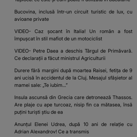
Bucovina, inclusă într-un circuit turistic de lux, cu
avioane private
VIDEO- Caz șocant în Italia! Un român a fost
împușcat în stil mafiot de un motociclist
VIDEO- Petre Daea a deschis Târgul de Primăvară.
Ce declarații a făcut ministrul Agriculturii
Durere fără margini după moartea Raisei, fetița de 9
ani ucisă în accidentul de la Cluj. Mesajul sfâșietor al
mamei sale: „Te iubim…”
Insula ascunsă din Grecia care detronează Thassos.
Are plaje cu ape turcoaz, nisip fin ca mătasea, însă
puțini turiști știu de ea
Anunțul Elenei Udrea, după 10 ani de relație cu
Adrian Alexandrov! Ce a transmis