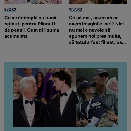
EVZ.RO
VIVA.RO
Ce se întâmplă cu banii
Ce să mai, acum chiar
reținuți pentru Pilonul II
avem imaginile verii! Nici
de pensii. Cum afli suma
nu mai e nevoie să
acumulată
spunem noi prea multe,
că totul a fost filmat, ba
chiar artistul și-a întrebat
iubita dacă e adevărat! Și
da, frumoasa iubită a lui
Florin Ristei e...