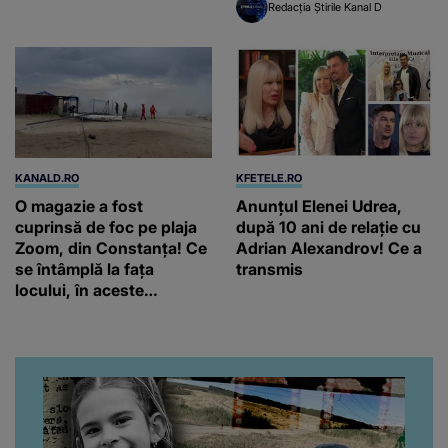
Redacția Știrile Kanal D
KANALD.RO
KFETELE.RO
O magazie a fost
Anunțul Elenei Udrea,
cuprinsă de foc pe plaja
după 10 ani de relație cu
Zoom, din Constanța! Ce
Adrian Alexandrov! Ce a
se întâmplă la fața
transmis
locului, în aceste
momente