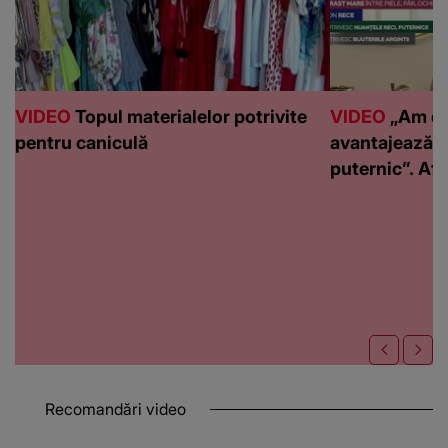
VIDEO
Topul materialelor potrivite
VIDEO
„Am de
pentru caniculă
avantajează c
puternic”. Află
Recomandări video