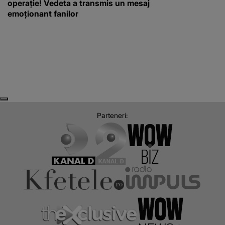
operație! Vedeta a transmis un mesaj
emoționant fanilor
Next
Previous
Parteneri: