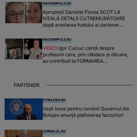
RADIOIMPULS.RO
Apropiații Danielei Florea SCOT LA
IVEALĂ DETALII CUTREMURĂTOARE
după arestarea fostului ei partener.
PRIN CE A FOST NEVOITĂ să treacă
românca ucisă în Italia și ascunsă în
RADIOIMPULS.RO
lada unui pat: " Îmi pare rău că nu am
VIDEO
Igor Cuciuc cântă despre
reușit să fac mai mult pentru ea și..."
profesorii care, prin răbdare și dăruire,
au contribuit la FORMAREA
OAMENILOR DE ASTĂZI. Ce spune
despre dascălii care lasă amprente
puternice ÎN SUFLETELE ELEVILOR,
PARTENERI
chiar și după trecerea anilor: "De
fiecare dată când..."
STIRILEBZI.RO
Vești bune pentru români! Guvernul Ilie
Bolojan anunță plafonarea facturilor!
JURNALUL.RO