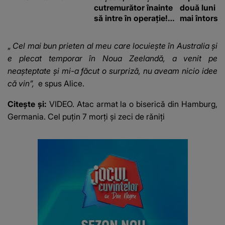
cutremurător înainte
două luni și
să intre în operație!
mai întors
Vedeta a transmis un
mesaj emoționant
„
Cel mai bun prieten al meu care locuiește în Australia și
fanilor
e plecat temporar în Noua Zeelandă, a venit pe
neașteptate și mi-a făcut o surpriză, nu aveam nicio idee
că vin”,
e spus Alice.
Citește și:
VIDEO. Atac armat la o biserică din Hamburg,
Germania. Cel puțin 7 morți și zeci de răniți