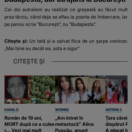
Cei doi autralieni au realizat ce greșeală au făcut mult
prea târziu, când deja se aflau la poarta de îmbarcare, iar
pe panou scria ”București”, nu ”Budapesta”.
Citește și:
Un tată și-a salvat fiica de un șarpe veninos:
„Mai bine eu decât ea, asta e sigur”
CITEȘTE ȘI
KANAL D
WOWBIZ
ANTENA 3
Român de 19 ani,
„Am intrat în
Țara căreia 
MORT după ce a cules
metastază” Alina
dispărut Pr
r... Vezi mai mult
Pușcău, anunț
A plecat în