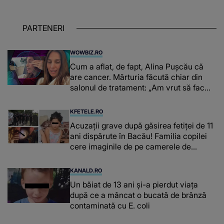
PARTENERI
WOWBIZ.RO
Cum a aflat, de fapt, Alina Pușcău că
are cancer. Mărturia făcută chiar din
salonul de tratament: „Am vrut să fac
niște genuflexiuni și a început să mă
înțepe sânul”
KFETELE.RO
Acuzații grave după găsirea fetiței de 11
ani dispărute în Bacău! Familia copilei
cere imaginile de pe camerele de
supraveghere: „Nu s-a mai dus sora
mea...”
KANALD.RO
Un băiat de 13 ani și-a pierdut viața
după ce a mâncat o bucată de brânză
contaminată cu E. coli