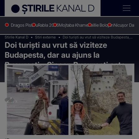
Dragos Pislaru
Rabla 2026
Mojtaba Khamenei
Ilie Bolojan
Nicușor Dan
Stirile Kanal D
Stiri externe
Doi turiști au vrut să viziteze Budapesta,
Doi turiști au vrut să viziteze
dar au ajuns la București: „Sincer,
București este mai frumos decât
Budapesta, dar au ajuns la
Budapesta”
București: „Sincer, București este
mai frumos decât Budapesta”