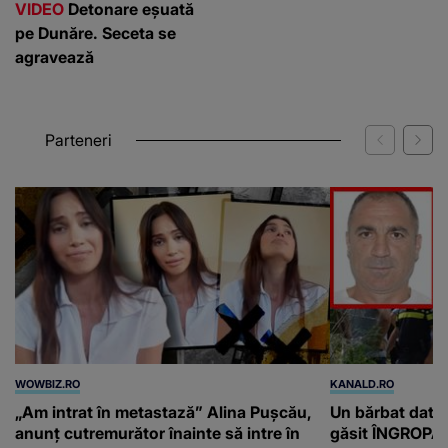
VIDEO
Detonare eșuată
pe Dunăre. Seceta se
agravează
Parteneri
WOWBIZ.RO
KANALD.RO
„Am intrat în metastază” Alina Pușcău,
Un bărbat dat di
anunț cutremurător înainte să intre în
găsit ÎNGROPAT 