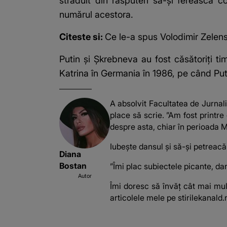
străduit din răsputeri să-și ferească c
numărul acestora.
Citeste si:
Ce le-a spus Volodimir Zelenski
Putin și Șkrebneva au fost căsătoriți ti
Katrina în Germania în 1986, pe când Put
A absolvit Facultatea de Jurnalism
place să scrie. ”Am fost printre
despre asta, chiar în perioada M
Iubește dansul și să-și petreacă 
Diana
Bostan
”Îmi plac subiectele picante, dar
Autor
Îmi doresc să învăț cât mai mult
articolele mele pe stirilekanald.r