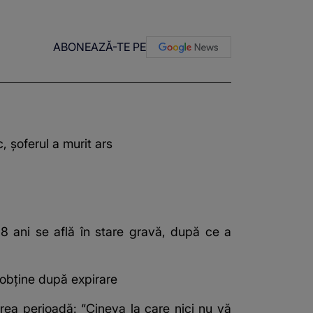
ABONEAZĂ-TE PE
, șoferul a murit ars
18 ani se află în stare gravă, după ce a
i obține după expirare
ea perioadă: “Cineva la care nici nu vă