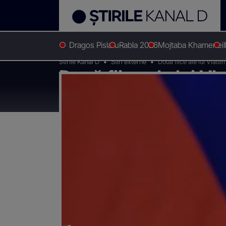
Dragos Pislaru
Rabla 2026
Mojtaba Khamenei
Stirile Kanal D
Stiri externe
Două fiice ale lui Vladi
Două fiice ale lui Vl
pe lista sancțiunil