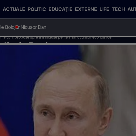
ACTUALE
POLITIC
EDUCAȚIE
EXTERNE
LIFE
TECH
AU
Ilie Bolojan
Nicușor Dan
mir Putin, propuse spre a fi incluse pe lista sancțiunilor economice
adimir Putin, propuse spre a 
or economice