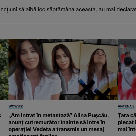
ncțiuni
să aibă loc săptămâna aceasta, au mai declarat o
WOWBIZ
ANTENA 3
s
„Am intrat în metastază” Alina Pușcău,
Țara că
anunț cutremurător înainte să intre în
plecat 
operație! Vedeta a transmis un mesaj
mai înt