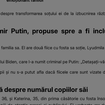
emoționant fanilor
despre transformarea soțului ei de la izbucnirea războ
mir Putin, propuse spre a fi incl
e
familia sa
. El are două fiice cu fosta sa soție, Lyudmil
 lui Biden, care l-a numit criminal pe Putin: „Detașați-
pii și nu s-a putut afla dacă fiicele care sunt vizate
tă despre numărul copiilor săi
, 36, și Katerina, 35, din prima căsătorie cu fosta în