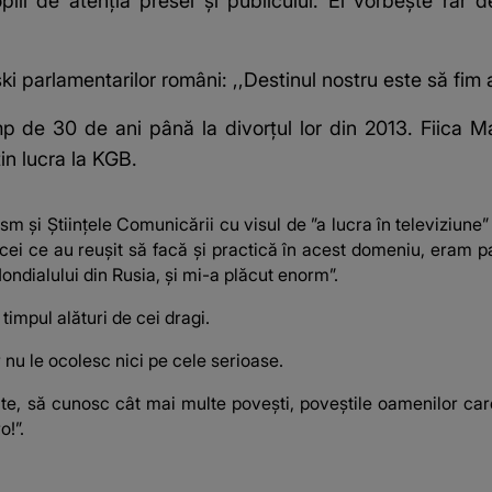
opiii de atenția presei și publicului. El vorbește rar 
 parlamentarilor români: ,,Destinul nostru este să fim ap
mp de 30 de ani până la divorțul lor din 2013. Fiica M
in lucra la KGB.
 și Științele Comunicării cu visul de ”a lucra în televiziune” sau
 cei ce au reușit să facă și practică în acest domeniu, eram p
ondialului din Rusia, și mi-a plăcut enorm”.
timpul alături de cei dragi.
 nu le ocolesc nici pe cele serioase.
e, să cunosc cât mai multe povești, poveștile oamenilor care î
o!”.