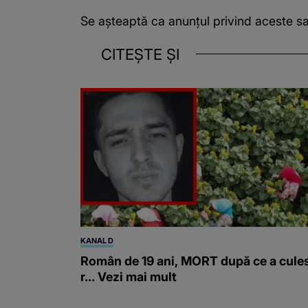
Se așteaptă ca anunțul privind aceste
sa
CITEȘTE ȘI
KANAL D
Român de 19 ani, MORT după ce a cule
r... Vezi mai mult