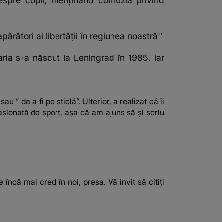
despre copii, menținând confuzia privind
ărători ai libertăţii în regiunea noastră''
aria s-a născut la Leningrad în 1985, iar
 ” de a fi pe sticlă”. Ulterior, a realizat că îi
asionată de sport, așa că am ajuns să și scriu
ncă mai cred în noi, presa. Vă invit să citiți