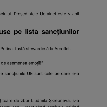
iului. Președintele Ucrainei este vizibil
use pe lista sancțiunilor
a Putina, fostă stewardesă la Aeroflot.
vă de asemenea emoții!”
 de sancțiunile UE sunt cele pe care le-a
soțitoare de zbor Liudmila Șkrebneva, s-a