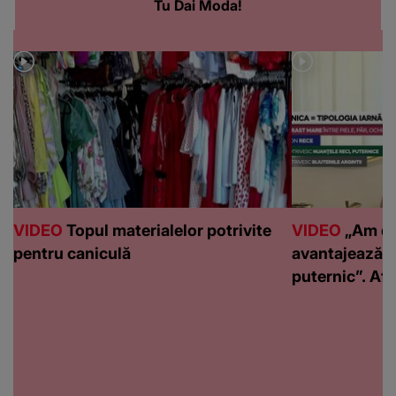
Tu Dai Moda!
VIDEO
Topul materialelor potrivite
VIDEO
„Am de
pentru caniculă
avantajează c
puternic”. Află