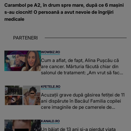
Carambol pe A2, în drum spre mare, după ce 6 mașini
s-au ciocnit! O persoană a avut nevoie de îngrijiri
medicale
PARTENERI
WOWBIZ.RO
Cum a aflat, de fapt, Alina Pușcău că
are cancer. Mărturia făcută chiar din
salonul de tratament: „Am vrut să fac
niște genuflexiuni și a început să mă
înțepe sânul”
KFETELE.RO
Acuzații grave după găsirea fetiței de 11
ani dispărute în Bacău! Familia copilei
cere imaginile de pe camerele de
supraveghere: „Nu s-a mai dus sora
mea...”
KANALD.RO
Un băiat de 13 ani și-a pierdut viața