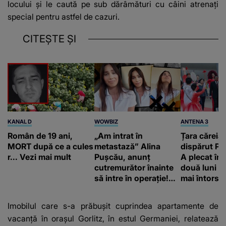
locului și le caută pe sub dărâmături cu câini atrenați
special pentru astfel de cazuri.
CITEȘTE ȘI
KANAL D
WOWBIZ
ANTENA 3
Român de 19 ani,
„Am intrat în
Țara căreia 
MORT după ce a cules
metastază” Alina
dispărut Pr
r... Vezi mai mult
Pușcău, anunț
A plecat în
cutremurător înainte
două luni și
să intre în operație!
mai întors
Vedeta a transmis un
mesaj emoționant
Imobilul care s-a prăbușit cuprindea apartamente de
fanilor
vacanţă în oraşul Gorlitz, în estul Germaniei, relatează