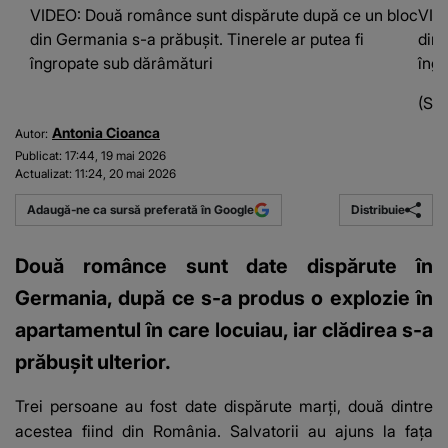
VIDEO: Două românce sunt dispărute după ce un bloc
VID
din Germania s-a prăbușit. Tinerele ar putea fi
din 
îngropate sub dărâmături
îng
(Sur
Antonia Cioanca
Autor:
Publicat:
17:44, 19 mai 2026
Actualizat:
11:24, 20 mai 2026
Distribuie
Adaugă-ne ca sursă preferată în Google
Două românce sunt date dispărute în
Germania, după ce s-a produs o explozie în
apartamentul în care locuiau, iar clădirea s-a
prăbușit ulterior.
Trei persoane au fost date dispărute marți, două dintre
acestea fiind din România. Salvatorii au ajuns la fața