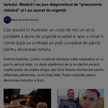
tortului. Medicii i-au pus diagnosticul de "pneumonie
chimică" și l-au operat de urgență
Redacția Știrile Kanal D
Caz șocant în Australia: un copil de nici un an și
jumătate a ajuns de urgență la spital și apoi a intrat în
comă după ce a inhalat un praf cumpărat de părinți
pentru decorarea tortului.
Potrivit medicilor, praful i-a blocat micuțului căile respiratorii și i-a
pus în pericol viața. La două săptămâni de la incidentul șocant,
copilul poate să respire singur, dar încă trebuie monitorizat pentru
inflamația plămânilor, scrie Daily Mail. Pudra colorată pentru
decorarea torturilor a fost...