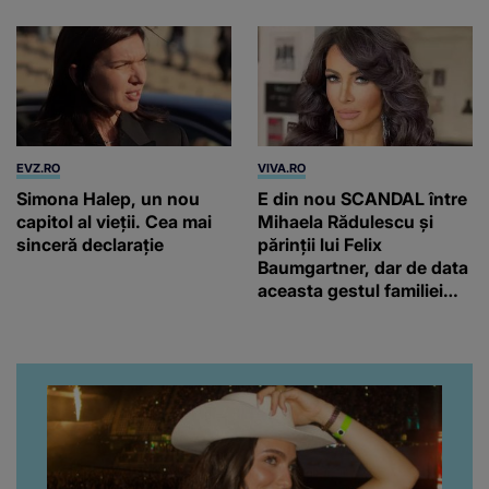
EVZ.RO
VIVA.RO
Simona Halep, un nou
E din nou SCANDAL între
capitol al vieții. Cea mai
Mihaela Rădulescu și
sinceră declarație
părinții lui Felix
Baumgartner, dar de data
aceasta gestul familiei
regretatului ei iubit a
înfuriat-o pe vedeta
noastră! Fostei
prezentatoare nici că-i
vine să creadă că s-a
ajuns până aici, dar e
adevărat, au făcut-o și pe
asta! Și ce a ieșit la iveală