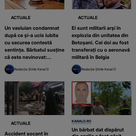
ACTUALE
ACTUALE
Un vasluian condamnat
Ei sunt militarii arși în
după ce și-a ucis iubita
explozia din unitatea din
cu securea contestă
Botoșani. Cei doi au fost
sentința. Bărbatul susține
transferați cu o aeronavă
că este nevinovat:
militară în Belgia
“Venea băută acasă.
Redacția Știrile Kanal D
Redacția Știrile Kanal D
Eram bolnav”
KANALD.RO
ACTUALE
Un bărbat dat dispărut
Accident șocant în
din aprilie a fost găsit