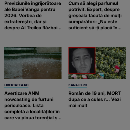
Previziunile îngrijorătoare
Cum să alegi parfumul
ale Babei Vanga pentru
potrivit. Expert, despre
2026. Vorbea de
greșeala făcută de mulți
extratereștri, dar și
cumpărători: „Nu este
despre Al Treilea Război
suficient să-ți placă în
Mondial. Cât de departe
primul minut”
ar ajunge și AI-ul!
LIBERTATEA.RO
KANALD.RO
Avertizare ANM
Român de 19 ani, MORT
nowcasting de furtuni
după ce a cules r... Vezi
periculoase. Lista
mai mult
completă a localităților în
care va ploua torențial și
cu grindină