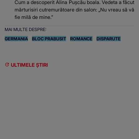
Cum a descoperit Alina Pușcău boala. Vedeta a făcut
mărturisiri cutremurătoare din salon: „Nu vreau să vă
fie milă de mine.”
MAI MULTE DESPRE:
GERMANIA
BLOC PRABUSIT
ROMANCE
DISPARUTE
ULTIMELE ȘTIRI