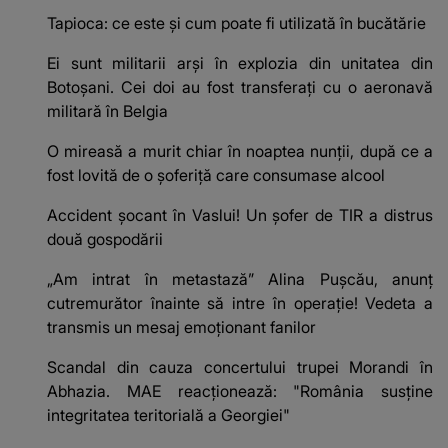
Tapioca: ce este și cum poate fi utilizată în bucătărie
Ei sunt militarii arși în explozia din unitatea din
Botoșani. Cei doi au fost transferați cu o aeronavă
militară în Belgia
O mireasă a murit chiar în noaptea nunții, după ce a
fost lovită de o șoferiță care consumase alcool
Accident șocant în Vaslui! Un șofer de TIR a distrus
două gospodării
„Am intrat în metastază” Alina Pușcău, anunț
cutremurător înainte să intre în operație! Vedeta a
transmis un mesaj emoționant fanilor
Scandal din cauza concertului trupei Morandi în
Abhazia. MAE reacționează: "România susține
integritatea teritorială a Georgiei"