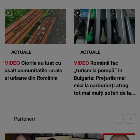
pentru animale
ACTUALE
ACTUALE
VIDEO
Ciorile au luat cu
VIDEO
Românii fac
asalt comunitățile rurale
„turism la pompă” în
și urbane din România
Bulgaria: Prețurile mai
mici la carburanți atrag
tot mai mulți șoferi de la
graniță
Parteneri