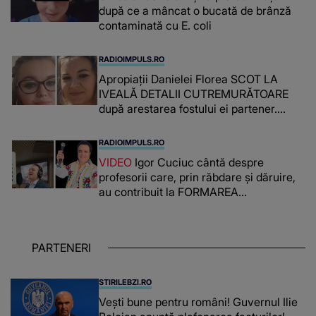
după ce a mâncat o bucată de brânză
contaminată cu E. coli
RADIOIMPULS.RO
Apropiații Danielei Florea SCOT LA
IVEALĂ DETALII CUTREMURĂTOARE
după arestarea fostului ei partener.
PRIN CE A FOST NEVOITĂ să treacă
românca ucisă în Italia și ascunsă în
RADIOIMPULS.RO
lada unui pat: " Îmi pare rău că nu am
VIDEO
Igor Cuciuc cântă despre
reușit să fac mai mult pentru ea și..."
profesorii care, prin răbdare și dăruire,
au contribuit la FORMAREA
OAMENILOR DE ASTĂZI. Ce spune
despre dascălii care lasă amprente
puternice ÎN SUFLETELE ELEVILOR,
PARTENERI
chiar și după trecerea anilor: "De
fiecare dată când..."
STIRILEBZI.RO
Vești bune pentru români! Guvernul Ilie