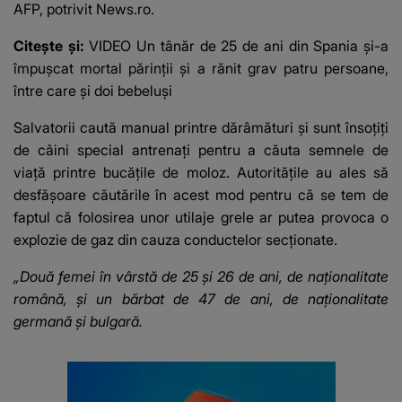
AFP, potrivit News.ro.
Citește și:
VIDEO Un tânăr de 25 de ani din Spania și-a
împușcat mortal părinții și a rănit grav patru persoane,
între care și doi bebeluși
Salvatorii caută manual printre dărâmături și sunt însoţiți
de câini special antrenați pentru a căuta semnele de
viață printre bucățile de moloz. Autoritățile au ales să
desfășoare căutările în acest mod pentru că se tem de
faptul că folosirea unor utilaje grele ar putea provoca o
explozie de gaz din cauza conductelor secţionate.
„Două femei în vârstă de 25 şi 26 de ani, de naţionalitate
română, şi un bărbat de 47 de ani, de naţionalitate
germană şi bulgară.