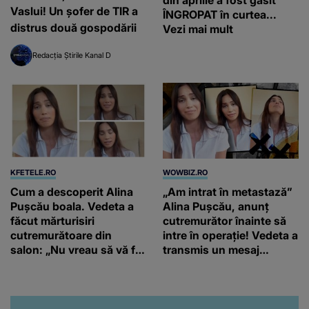
Vaslui! Un șofer de TIR a
ÎNGROPAT în curtea...
distrus două gospodării
Vezi mai mult
Redacția Știrile Kanal D
KFETELE.RO
WOWBIZ.RO
Cum a descoperit Alina
„Am intrat în metastază”
Pușcău boala. Vedeta a
Alina Pușcău, anunț
făcut mărturisiri
cutremurător înainte să
cutremurătoare din
intre în operație! Vedeta a
salon: „Nu vreau să vă fie
transmis un mesaj
milă de mine.”
emoționant fanilor