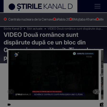
Centrala nucleara de la Cernavoda
Rabla 2026
Mojtaba Khamenei
Ilie 
Stirile Kanal D
Stiri actuale
VIDEO Două românce sunt dispărute după
VIDEO Două românce sunt
ce un bloc din Germania s-a prăbușit.
Tinerele ar putea fi îngropate sub
dispărute după ce un bloc din
dărâmături
Germania s-a prăbușit. Tinerele ar
putea fi îngropate sub dărâmături