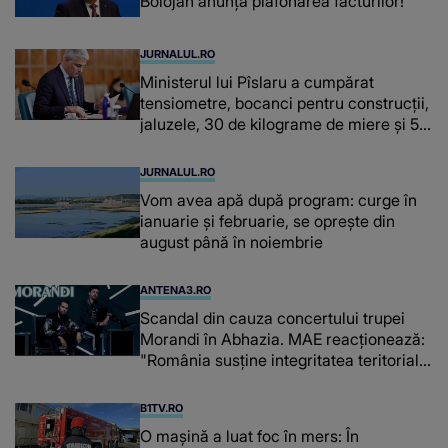
Bolojan anunță plafonarea facturilor!
JURNALUL.RO
Ministerul lui Pîslaru a cumpărat
tensiometre, bocanci pentru construcții,
jaluzele, 30 de kilograme de miere și 50
de kilograme de cafea
JURNALUL.RO
Vom avea apă după program: curge în
ianuarie și februarie, se oprește din
august până în noiembrie
ANTENA3.RO
Scandal din cauza concertului trupei
Morandi în Abhazia. MAE reacționează:
"România susține integritatea teritorială
a Georgiei"
B1TV.RO
O maşină a luat foc în mers: În