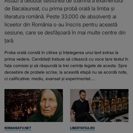
Astăzi a debutat sesiunea de toamnă a examenului
de Bacalaureat, cu prima probă orală la limba și
literatura română. Peste 33.000 de absolvenți ai
liceelor din România s-au înscris pentru această
sesiune, care se desfășoară în mai multe centre din
țară.
Proba orală constă în citirea și înțelegerea unui text extras la
prima vedere. Candidații trebuie să citească cu voce tare textul în
fața comisiei și să răspundă la trei cerințe legate de acesta. Spre
deosebire de probele scrise, la această etapă nu se acordă note,
ci calificative: mediu, avansat și experimentat....
ROMANIATV.NET
LIBERTATEA.RO