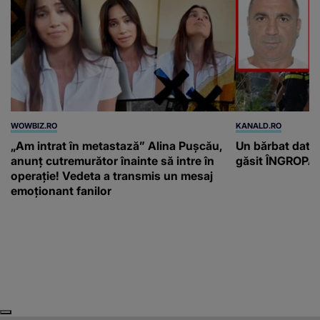
WOWBIZ.RO
KANALD.RO
„Am intrat în metastază” Alina Pușcău,
Un bărbat dat di
anunț cutremurător înainte să intre în
găsit ÎNGROPAT 
operație! Vedeta a transmis un mesaj
emoționant fanilor
Next
Previous