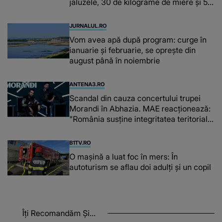
jaluzele, 30 de kilograme de miere și 50
de kilograme de cafea
JURNALUL.RO
Vom avea apă după program: curge în
ianuarie și februarie, se oprește din
august până în noiembrie
ANTENA3.RO
Scandal din cauza concertului trupei
Morandi în Abhazia. MAE reacționează:
"România susține integritatea teritorială
a Georgiei"
B1TV.RO
O maşină a luat foc în mers: În
autoturism se aflau doi adulți și un copil
Îți Recomandăm Și...