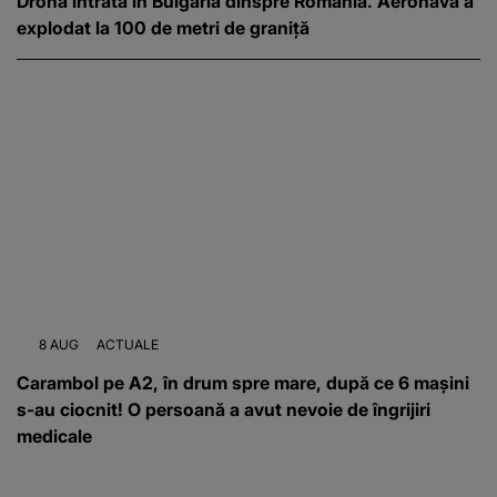
Dronă intrată în Bulgaria dinspre România. Aeronava a
explodat la 100 de metri de graniță
8 AUG
ACTUALE
Carambol pe A2, în drum spre mare, după ce 6 mașini
s-au ciocnit! O persoană a avut nevoie de îngrijiri
medicale