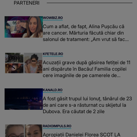
PARTENERI
WOWBIZ.RO
Cum a aflat, de fapt, Alina Pușcău că
are cancer. Mărturia făcută chiar din
salonul de tratament: „Am vrut să fac
niște genuflexiuni și a început să mă
înțepe sânul”
KFETELE.RO
Acuzații grave după găsirea fetiței de 11
ani dispărute în Bacău! Familia copilei
cere imaginile de pe camerele de
supraveghere: „Nu s-a mai dus sora
mea...”
KANALD.RO
A fost găsit trupul lui Ionuț, tânărul de 23
de ani care s-a răsturnat cu skijetul la
Dubova. Era căutat de 2 zile
RADIOIMPULS.RO
Apropiații Danielei Florea SCOT LA