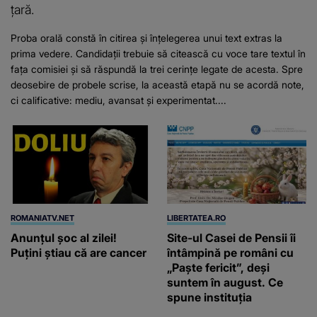
țară.
Proba orală constă în citirea și înțelegerea unui text extras la
prima vedere. Candidații trebuie să citească cu voce tare textul în
fața comisiei și să răspundă la trei cerințe legate de acesta. Spre
deosebire de probele scrise, la această etapă nu se acordă note,
ci calificative: mediu, avansat și experimentat....
ROMANIATV.NET
LIBERTATEA.RO
Anunţul şoc al zilei!
Site-ul Casei de Pensii îi
Puţini ştiau că are cancer
întâmpină pe români cu
„Paște fericit”, deși
suntem în august. Ce
spune instituția