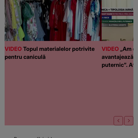
VIDEO
Topul materialelor potrivite
VIDEO
„Am de
pentru caniculă
avantajează c
puternic”. Află