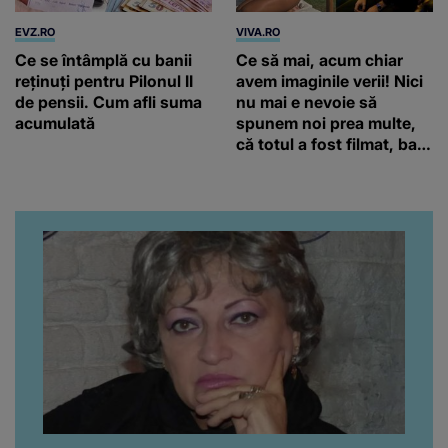
EVZ.RO
VIVA.RO
Ce se întâmplă cu banii
Ce să mai, acum chiar
reținuți pentru Pilonul II
avem imaginile verii! Nici
de pensii. Cum afli suma
nu mai e nevoie să
acumulată
spunem noi prea multe,
că totul a fost filmat, ba
chiar artistul și-a întrebat
iubita dacă e adevărat! Și
da, frumoasa iubită a lui
Florin Ristei e...