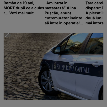
Român de 19 ani,
„Am intrat în
Țara căreia 
MORT după ce a cules
metastază” Alina
dispărut Pr
r... Vezi mai mult
Pușcău, anunț
A plecat în
cutremurător înainte
două luni și
să intre în operație!
mai întors
Vedeta a transmis un
mesaj emoționant
fanilor