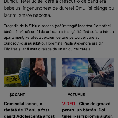
Bunicul fetei ucise, care a crescut-o de când era
bebeluș, îngenuncheat de durere! Omul își plânge cu
lacrimi amare nepoata.
Tragedia de la Sibiu a șocat o țară întreagă! Moartea Florentinei,
tânăra în vârstă de 21 de ani care a fost găsită fără suflare într-un
apartament, i-a afectat extrem de tare pe toți cei care au
cunoscut-o și au iubit-o. Florentina Paula Alexandra era din
Făgăraș și ar fi avut o relație de un an cu cel care a...
ȘOCANT
ACTUALE
Criminalul Ioanei, o
VIDEO
- Clipe de groază
tânără de 17 ani, a fost
pentru un bătrân. Doi
găsit! Adolescenta a fost
tineri i-ar fi promis ajutor,