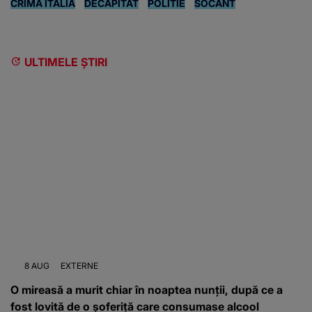
CRIMA ITALIA
DECAPITAT
POLITIE
SOCANT
ULTIMELE ȘTIRI
8 AUG
EXTERNE
O mireasă a murit chiar în noaptea nunții, după ce a
fost lovită de o șoferiță care consumase alcool