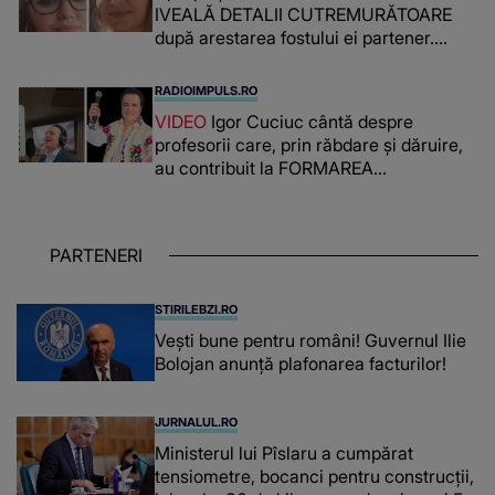
IVEALĂ DETALII CUTREMURĂTOARE
după arestarea fostului ei partener.
PRIN CE A FOST NEVOITĂ să treacă
românca ucisă în Italia și ascunsă în
RADIOIMPULS.RO
lada unui pat: " Îmi pare rău că nu am
VIDEO
Igor Cuciuc cântă despre
reușit să fac mai mult pentru ea și..."
profesorii care, prin răbdare și dăruire,
au contribuit la FORMAREA
OAMENILOR DE ASTĂZI. Ce spune
despre dascălii care lasă amprente
puternice ÎN SUFLETELE ELEVILOR,
PARTENERI
chiar și după trecerea anilor: "De
fiecare dată când..."
STIRILEBZI.RO
Vești bune pentru români! Guvernul Ilie
Bolojan anunță plafonarea facturilor!
JURNALUL.RO
Ministerul lui Pîslaru a cumpărat
tensiometre, bocanci pentru construcții,