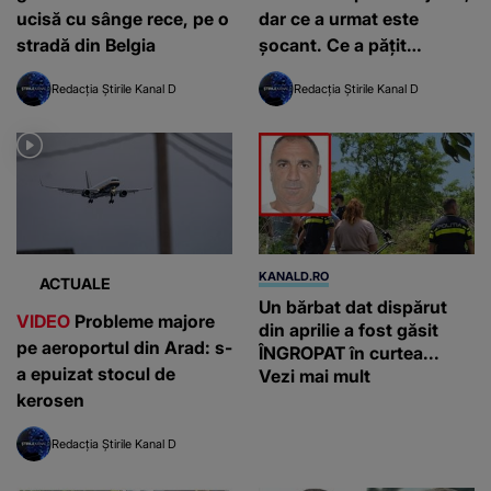
ucisă cu sânge rece, pe o
dar ce a urmat este
stradă din Belgia
șocant. Ce a pățit
vârstnicul, după ce s-a
Redacția Știrile Kanal D
Redacția Știrile Kanal D
lăsat pe mâna lor?
KANALD.RO
ACTUALE
Un bărbat dat dispărut
VIDEO
Probleme majore
din aprilie a fost găsit
pe aeroportul din Arad: s-
ÎNGROPAT în curtea...
a epuizat stocul de
Vezi mai mult
kerosen
Redacția Știrile Kanal D