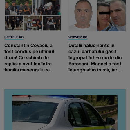
KFETELE.RO
WOWBIZ.RO
Constantin Covaciu a
Detalii halucinante în
fost condus pe ultimul
cazul bărbatului găsit
drum! Ce schimb de
îngropat într-o curte din
replici a avut loc între
Botoșani! Marinel a fost
familia maseurului și
înjunghiat în inimă, iar
clubul Dinamo: “Am vrut
concubina lui se numără
să văd caracterul și
printre suspecți
obrazul.”