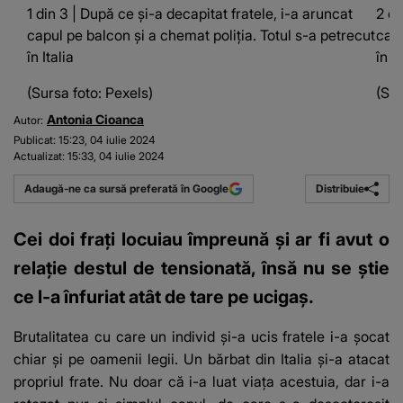
1 din 3 | După ce și-a decapitat fratele, i-a aruncat
2 di
capul pe balcon și a chemat poliția. Totul s-a petrecut
capu
în Italia
în It
(Sursa foto: Pexels)
(Sur
Antonia Cioanca
Autor:
Publicat:
15:23, 04 iulie 2024
Actualizat:
15:33, 04 iulie 2024
Distribuie
Adaugă-ne ca sursă preferată în Google
Cei doi frați locuiau împreună și ar fi avut o
relație destul de tensionată, însă nu se știe
ce l-a înfuriat atât de tare pe ucigaș.
Brutalitatea cu care un individ și-a ucis fratele i-a șocat
chiar și pe oamenii legii. Un bărbat din Italia și-a atacat
propriul frate. Nu doar că i-a luat viața acestuia, dar i-a