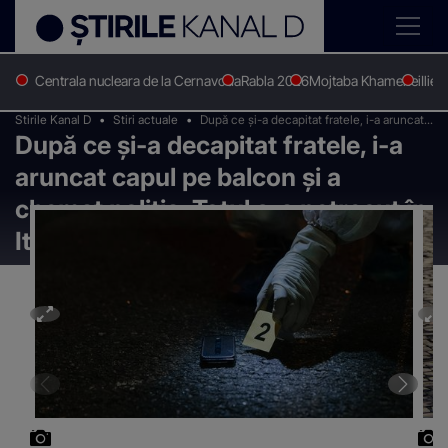
Centrala nucleara de la Cernavoda
Rabla 2026
Mojtaba Khamenei
Ilie 
Stirile Kanal D
Stiri actuale
După ce și-a decapitat fratele, i-a aruncat
După ce și-a decapitat fratele, i-a
capul pe balcon și a chemat poliția. Totul
s-a petrecut în Italia
aruncat capul pe balcon și a
chemat poliția. Totul s-a petrecut în
Italia