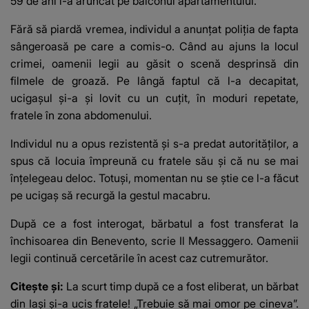
59 de ani l-a aruncat pe balconul apartamentului.
Fără să piardă vremea,
individul
a anunțat poliția de fapta
sângeroasă pe care a comis-o. Când au ajuns la locul
crimei, oamenii legii au găsit o scenă desprinsă din
filmele de groază. Pe lângă faptul că l-a decapitat,
ucigașul
și-a și lovit cu un cuțit, în moduri repetate,
fratele în zona abdomenului.
Individul nu a opus rezistentă și s-a predat autorităților, a
spus că locuia împreună cu fratele său și că nu se mai
înțelegeau deloc. Totuși, momentan nu se știe ce l-a făcut
pe ucigaș să recurgă la gestul macabru.
După ce a fost interogat, bărbatul a fost transferat la
închisoarea din Benevento, scrie
Il Messaggero
. Oamenii
legii continuă cercetările în acest caz cutremurător.
Citește și:
La scurt timp după ce a fost eliberat, un bărbat
din Iași și-a ucis fratele! „Trebuie să mai omor pe cineva”.