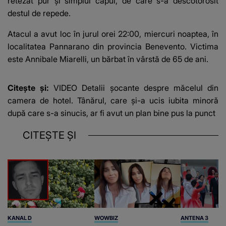
retezat pur și simplul capul, de care s-a descotorosit
destul de repede.
Atacul a avut loc în jurul orei 22:00, miercuri noaptea, în
localitatea Pannarano din provincia Benevento. Victima
este Annibale Miarelli, un bărbat în vârstă de 65 de ani.
Citește și:
VIDEO Detalii șocante despre măcelul din
camera de hotel. Tânărul, care și-a ucis iubita minoră
după care s-a sinucis, ar fi avut un plan bine pus la punct
CITEȘTE ȘI
KANAL D
WOWBIZ
ANTENA 3