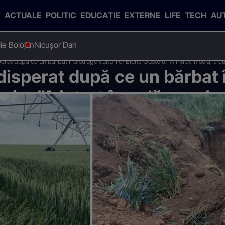
ACTUALE
POLITIC
EDUCAȚIE
EXTERNE
LIFE
TECH
AU
Ilie Bolojan
Nicușor Dan
t după ce un bărbat îi distruge culturile/ Elena Gustoiu: ”A intrat în solă, a cul
isperat după ce un bărbat î
iu: ”A intrat în solă, a culca