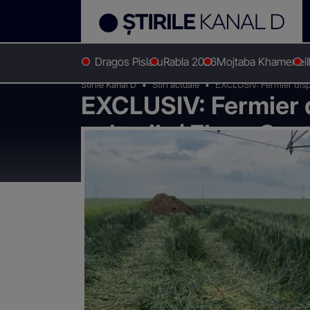
Dragos Pislaru
Rabla 2026
Mojtaba Khamenei
Stirile Kanal D
Stiri actuale
EXCLUSIV: Fermier dispera
EXCLUSIV: Fermier d
culturile/ Elena Gusto
distrus grâul”