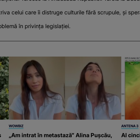
a celui care îi distruge culturile fără scrupule, și spe
oblemă în privința legislației.
WOWBIZ
ANTENA 3
s
„Am intrat în metastază” Alina Pușcău,
Al cinc