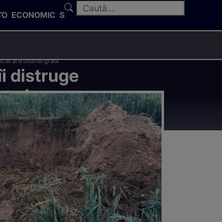
TO
ECONOMIC
SPORT
cat și a distrus grâul”
i distruge
t și a