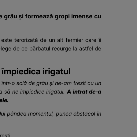
 de grâu și formează gropi imense cu
te terorizată de un alt fermier care îi
elege de ce bărbatul recurge la astfel de
 împiedica irigatul
 într-o solă de grâu și ne-am trezit cu un
ca să ne împiedice irigatul.
A intrat de-a
ele.
lui pândea momentul, punea obstacol în
rești