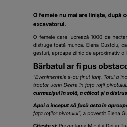
O femeie nu mai are liniște, după c
excavatorul.
O femeie
care lucrează 1000 de hectare
distruge toată munca. Elena Gustoiu, car
gesturi, aproape zilnic de aproximativ o l
Bărbatul ar fi pus obstacol
”Evenimentele s-au ținut lanț. Totul a în
tractor John Deere în fața roții pivotulu
curmezișul în solă, a călcat și a distru
Apoi a început să facă asta în aproape
fața roților pivotului”
, a povestit Elena G
Citește și:
Prezentarea Micului Dejun Tra