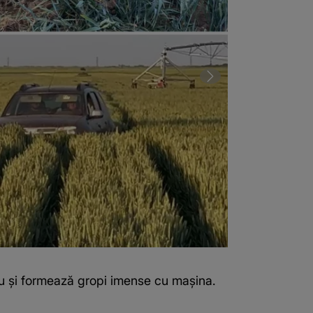
râu și formează gropi imense cu mașina.
2 din 2 | Feme
nu ar fi luat at