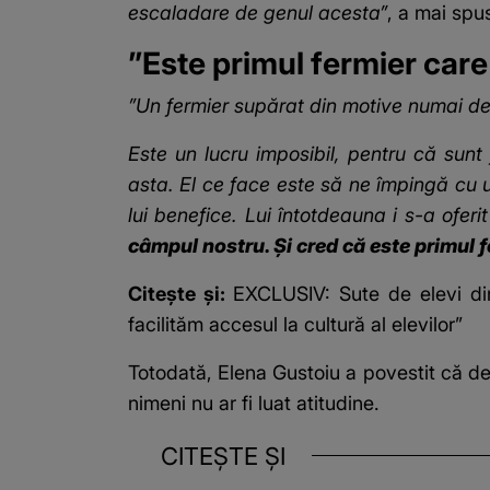
escaladare de genul acesta”
, a mai spu
”Este primul fermier care
”Un fermier supărat din motive numai de el
Este un lucru imposibil, pentru că sunt fâ
asta. El ce face este să ne împingă cu uș
lui benefice. Lui întotdeauna i s-a ofer
câmpul nostru.
Și cred că este primul 
Citește și:
EXCLUSIV: Sute de elevi din
facilităm accesul la cultură al elevilor”
Totodată, Elena Gustoiu a povestit că de f
nimeni nu ar fi luat atitudine.
CITEȘTE ȘI