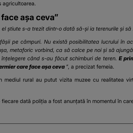
s agricultoarea.
 face așa ceva”
 știute s-a trezit dintr-o dată să-și ia terenurile și să 
șii pe câmpuri. Nu există posibilitatea lucrului în aces
a, metaforic vorbind, ca să calce pe noi și să ajungă l
it înțelegere când s-au făcut schimburi de teren.
E pri
fermier care face așa ceva
”
, a precizat femeia.
 mediul rural au putut vizita muzee cu realitatea vi
iecare dată poliția a fost anunțată în momentul în care 