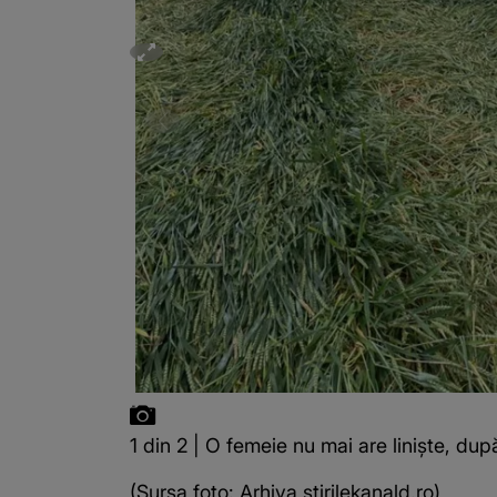
1 din 2 | O femeie nu mai are liniște, du
(Sursa foto: Arhiva stirilekanald.ro)