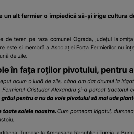
e un alt fermier o împiedică să-și irige cultura
 de teren pe raza comunei Ograda, județul Ialomița es
e este și membră a Asociației Forța Fermierilor nu înț
ună de zile.
e în fața roților pivotului, pentru a
ceput acum o lună de zile, când am dat drumul la irigat
i. Fermierul Cristudor Alexandru și-a parcat tractorul 
s grâul pentru a nu da voie pivotului să mai ude plant
 toate solele noastre.
Cum porneam irigatul, dumnea
ustoiu.
dițional Turcesc la Ambasada Republicii Turcia la Bucu