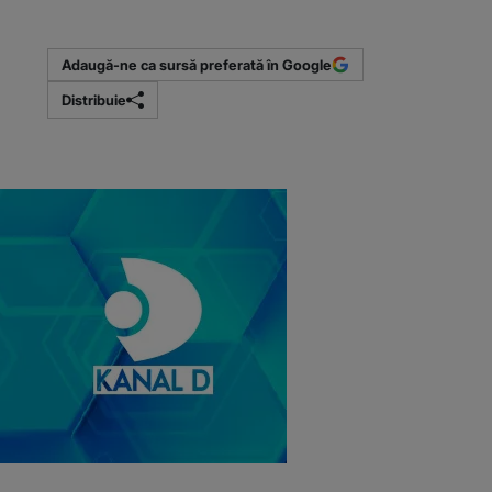
(Sursa foto: Ar
Adaugă-ne ca sursă preferată în Google
Distribuie