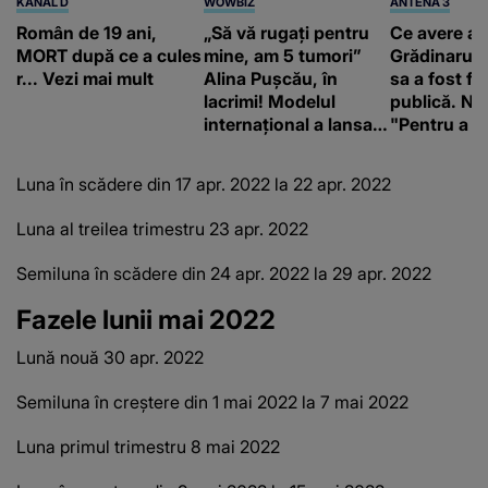
KANAL D
WOWBIZ
ANTENA 3
Român de 19 ani,
„Să vă rugați pentru
Ce avere ar
MORT după ce a cules
mine, am 5 tumori”
Grădinaru. 
r... Vezi mai mult
Alina Pușcău, în
sa a fost fă
lacrimi! Modelul
publică. Ni
internațional a lansat
"Pentru a în
un apel, după ce a
orice specul
fost diagnosticată cu
Luna în scădere din 17 apr.
2022 la 22 apr.
2022
o boală gravă
Luna al treilea trimestru 23 apr.
2022
Semiluna în scădere din 24 apr.
2022 la 29 apr.
2022
Fazele lunii mai 2022
Lună nouă 30 apr.
2022
Semiluna în creștere din 1 mai 2022 la 7 mai 2022
Luna primul trimestru 8 mai 2022