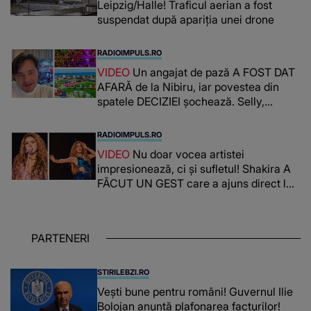
Leipzig/Halle! Traficul aerian a fost
suspendat după apariția unei drone
RADIOIMPULS.RO
VIDEO
Un angajat de pază A FOST DAT
AFARĂ de la Nibiru, iar povestea din
spatele DECIZIEI șochează. Selly,
surprins de întreaga situație... NU
CREDEA CĂ VA VEDEA AȘA CEVA: "Fix
RADIOIMPULS.RO
în fața unui..."
VIDEO
Nu doar vocea artistei
impresionează, ci și sufletul! Shakira A
FĂCUT UN GEST care a ajuns direct la
inimile publicului: "Există mulți copii
care trăiesc uitați și care au un potențial
uriaș așteptând să fie descătușat, doar
PARTENERI
așteptând oportunitatea
STIRILEBZI.RO
Vești bune pentru români! Guvernul Ilie
Bolojan anunță plafonarea facturilor!