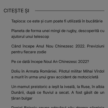
CITEȘTE ȘI
Tapioca: ce este și cum poate fi utilizată în bucătărie
Planeta de forma unei mingi de rugby, descoperită cu
ajutorul unui telescop
Când începe Anul Nou Chinezesc 2022. Previziuni
pentru fiecare zodie
Pe ce dată începe Noul An Chinezesc 2022?
Doliu în Armata României. Pilotul militar Mihai Vîrdol
a murit în urma unui grav accident de motocicletă
Un mamut preistoric a ieșit la iveală, la Ruse, în albia
Dunării, după ce fluviul a secat. A fost găsit de un
țăran bulgar
Daniel Balaciu spune adevărul său despre căsnicia