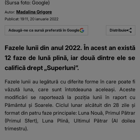
(Sursa foto: Google)
Madalina Grigore
Autor:
Publicat:
19:11, 20 ianuarie 2022
Distribuie
Adaugă-ne ca sursă preferată în Google
Fazele lunii din anul 2022. În acest an există
12 faze de lună plină, iar două dintre ele se
califică drept „Superluni”.
Fazele lunii
au legătură cu diferite forme în care poate fi
văzută luna, care sunt întotdeauna aceleași.
Aceste
modificări
se raportează la poziția lunii în raport cu
Pământul și Soarele
.
Ciclul lunar alcătuit din 28 zile și
format din patru faze principale: Luna Nouă, Primul Pătrar
(Primul Sfert), Luna Plină, Ultimul Pătrar (Al doilea
trimestru).