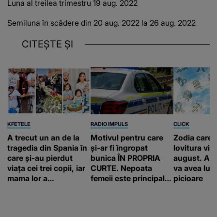
Luna al treilea trimestru 19 aug.
2022
Semiluna în scădere din 20 aug.
2022 la 26 aug.
2022
CITEȘTE ȘI
KFETELE
RADIO IMPULS
CLICK
A trecut un an de la
Motivul pentru care
Zodia care 
tragedia din Spania în
și-ar fi îngropat
lovitura vieț
care și-au pierdut
bunica ÎN PROPRIA
august. Ace
viața cei trei copii, iar
CURTE. Nepoata
va avea lum
mama lor a…
femeii este principalul
picioare
suspect în cazul din
Galați, iar DETALIUL
DESCOPERIT DE