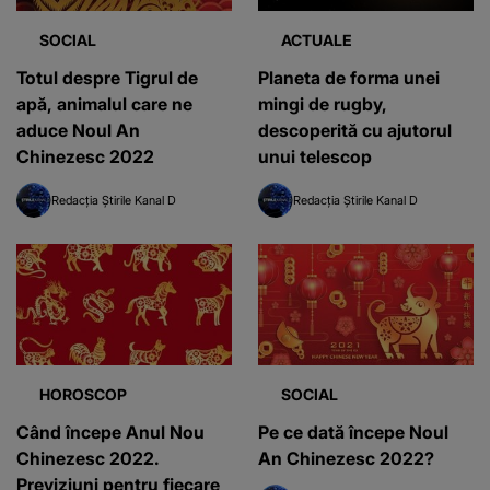
SOCIAL
ACTUALE
Totul despre Tigrul de
Planeta de forma unei
apă, animalul care ne
mingi de rugby,
aduce Noul An
descoperită cu ajutorul
Chinezesc 2022
unui telescop
Redacția Știrile Kanal D
Redacția Știrile Kanal D
HOROSCOP
SOCIAL
Când începe Anul Nou
Pe ce dată începe Noul
Chinezesc 2022.
An Chinezesc 2022?
Previziuni pentru fiecare