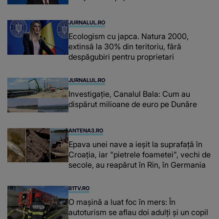
JURNALUL.RO
Ecologism cu japca. Natura 2000,
extinsă la 30% din teritoriu, fără
despăgubiri pentru proprietari
JURNALUL.RO
Investigație, Canalul Bala: Cum au
dispărut milioane de euro pe Dunăre
ANTENA3.RO
Epava unei nave a ieșit la suprafață în
Croația, iar "pietrele foametei", vechi de
secole, au reapărut în Rin, în Germania
B1TV.RO
O maşină a luat foc în mers: În
autoturism se aflau doi adulți și un copil