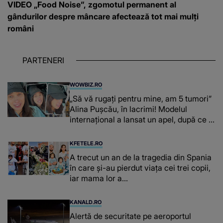
VIDEO „Food Noise”, zgomotul permanent al
gândurilor despre mâncare afectează tot mai mulți
români
PARTENERI
WOWBIZ.RO
„Să vă rugați pentru mine, am 5 tumori”
Alina Pușcău, în lacrimi! Modelul
internațional a lansat un apel, după ce a
fost diagnosticată cu o boală gravă
KFETELE.RO
A trecut un an de la tragedia din Spania
în care și-au pierdut viața cei trei copii,
iar mama lor a…
KANALD.RO
Alertă de securitate pe aeroportul