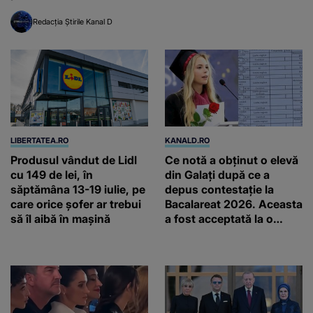
inteligenței artificiale
Redacția Știrile Kanal D
LIBERTATEA.RO
KANALD.RO
Produsul vândut de Lidl
Ce notă a obținut o elevă
cu 149 de lei, în
din Galați după ce a
săptămâna 13-19 iulie, pe
depus contestație la
care orice șofer ar trebui
Bacalareat 2026. Aceasta
să îl aibă în mașină
a fost acceptată la o
facultate din Milano