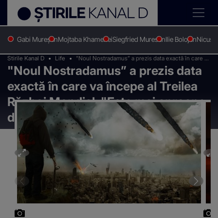
Gabi Mureșan
Mojtaba Khamenei
Siegfried Muresan
Ilie Bolojan
Nicușo
Stirile Kanal D
Life
"Noul Nostradamus” a prezis data exactă în care va
"Noul Nostradamus” a prezis data
începe al Treilea Război Mondial. "Este mai
aproape decât își imaginează oamenii"
exactă în care va începe al Treilea
Război Mondial. "Este mai aproape
decât își imaginează oamenii"