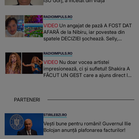
ISU Gorj, a încetat din viață
RADIOIMPULS.RO
VIDEO
Un angajat de pază A FOST DAT
AFARĂ de la Nibiru, iar povestea din
spatele DECIZIEI șochează. Selly,
surprins de întreaga situație... NU
CREDEA CĂ VA VEDEA AȘA CEVA: "Fix
RADIOIMPULS.RO
în fața unui..."
VIDEO
Nu doar vocea artistei
impresionează, ci și sufletul! Shakira A
FĂCUT UN GEST care a ajuns direct la
inimile publicului: "Există mulți copii
care trăiesc uitați și care au un potențial
uriaș așteptând să fie descătușat, doar
PARTENERI
așteptând oportunitatea
STIRILEBZI.RO
Vești bune pentru români! Guvernul Ilie
Bolojan anunță plafonarea facturilor!