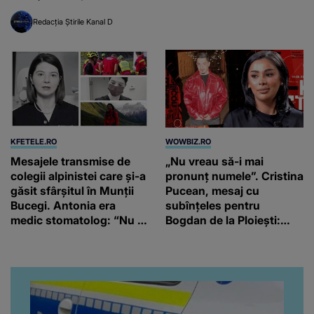
Redacția Știrile Kanal D
KFETELE.RO
WOWBIZ.RO
Mesajele transmise de
„Nu vreau să-i mai
colegii alpinistei care și-a
pronunț numele”. Cristina
găsit sfârșitul în Munții
Pucean, mesaj cu
Bucegi. Antonia era
subînțeles pentru
medic stomatolog: “Nu te
Bogdan de la Ploiești:
vom uita niciodată!”
„Să-i dea Dumnezeu
după suflet”