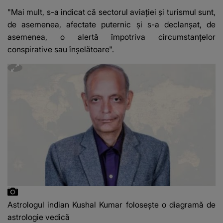
DESCOPERIT DE
"Mai mult, s-a indicat că sectorul aviației și turismul sunt,
ANCHETATORI a șocat
de asemenea, afectate puternic și s-a declanșat, de
localnicii
asemenea, o alertă împotriva circumstanțelor
conspirative sau înșelătoare".
Astrologul indian Kushal Kumar folosește o diagramă de
astrologie vedică