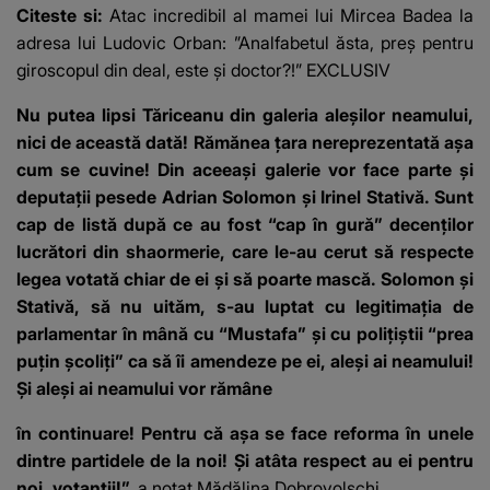
mesaj emoționant
a Georgiei"
Citeste si:
Atac incredibil al mamei lui Mircea Badea la
fanilor
adresa lui Ludovic Orban: ”Analfabetul ăsta, preș pentru
giroscopul din deal, este și doctor?!” EXCLUSIV
Nu putea lipsi Tăriceanu din galeria aleșilor neamului,
nici de această dată! Rămănea țara nereprezentată așa
cum se cuvine! Din aceeași galerie vor face parte și
deputații pesede Adrian Solomon și Irinel Stativă. Sunt
cap de listă după ce au fost “cap în gură” decenților
lucrători din shaormerie, care le-au cerut să respecte
legea votată chiar de ei și să poarte mască. Solomon și
Stativă, să nu uităm, s-au luptat cu legitimația de
parlamentar în mână cu “Mustafa” și cu polițiștii “prea
puțin școliți” ca să îi amendeze pe ei, aleși ai neamului!
Și aleși ai neamului vor rămâne
în continuare! Pentru că așa se face reforma în unele
dintre partidele de la noi! Și atâta respect au ei pentru
noi, votanții!”,
a notat Mădălina Dobrovolschi.