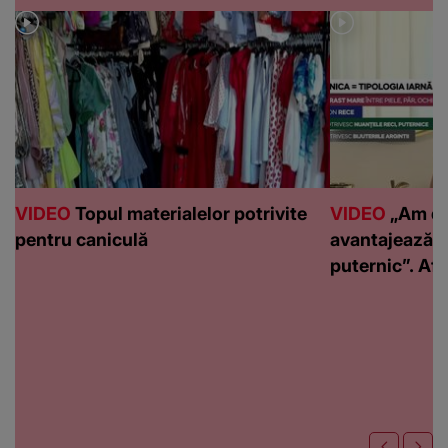
VIDEO
Topul materialelor potrivite
VIDEO
„Am de
pentru caniculă
avantajează c
puternic”. Află