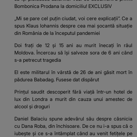
Bombonica Prodana la domiciliu! EXCLUSIV
„Mi se pare cel puțin ciudat, voi cere explicații”. Ce a
spus Klaus Iohannis despre cea mai șocantă situație
din România de la începutul pandemiei
Doi frați de 12 și 15 ani au murit înecați în râul
Moldova. Încercau să își salveze sora de 6 ani când
s-a petrecut tragedia
El este militarul în vârstă de 26 de ani găsit mort în
pădurea Babadag. Fusese dat dispărut
Prințul saudit descoperit fără viață într-un hotel de
lux din Londra a murit din cauza unui amestec de
alcool și droguri
Daniel Balaciu spune adevărul său despre căsnicia
cu Dana Roba, din închisoare. De ce nu i-a spus că o
iubește și ce s-a întâmplat când au venit fetițele pe