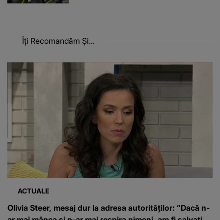
Îți Recomandăm Și...
ACTUALE
Olivia Steer, mesaj dur la adresa autorităților: ”Dacă n-
ar mai mânca și n-ar mai respira nimeni, am fi salvați