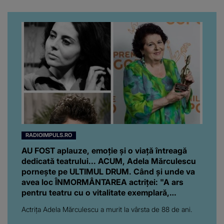
“Am suflet mare. Eu am
ajutat-o.”
RADIOIMPULS.RO
AU FOST aplauze, emoție și o viață întreagă
dedicată teatrului... ACUM, Adela Mărculescu
pornește pe ULTIMUL DRUM. Când și unde va
avea loc ÎNMORMÂNTAREA actriţei: "A ars
pentru teatru cu o vitalitate exemplară,
refuzând să părăsească scândura pe care a..
Actriţa Adela Mărculescu a murit la vârsta de 88 de ani.