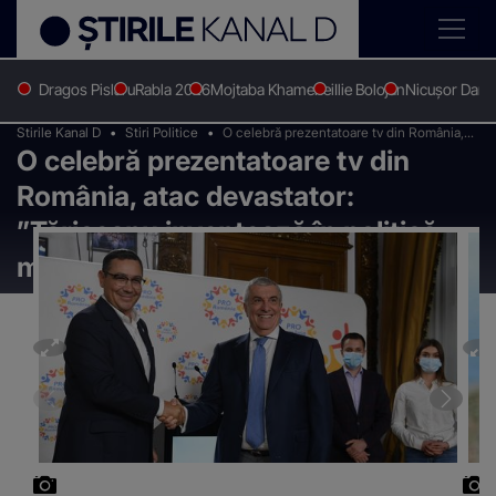
Dragos Pislaru
Rabla 2026
Mojtaba Khamenei
Ilie Bolojan
Nicușor Dan
Stirile Kanal D
Stiri Politice
O celebră prezentatoare tv din România,
O celebră prezentatoare tv din
atac devastator: ”Tăriceanu inventează în
politică mai mult ca penibilul!”
România, atac devastator:
”Tăriceanu inventează în politică
mai mult ca penibilul!”