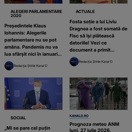
ALEGERI PARLAMENTARE
ACTUALE
2020
Fosta soție a lui Liviu
Președintele Klaus
Dragnea a fost somată de
Iohannis: Alegerile
Fisc să își plătească
parlamentare nu se pot
datoriile! Vezi ce
amâna. Pandemia nu va
document a primit
lua sfârşit nici în ianuarie,
Bombonica Prodana la
februarie sau martie
Redacția Știrile Kanal D
domiciliu! EXCLUSIV
Redacția Știrile Kanal D
KANALD.RO
SOCIAL
Prognoza meteo ANM
„Mi se pare cel puțin
luni, 27 iulie 2026.