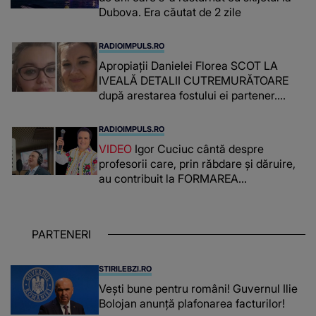
Dubova. Era căutat de 2 zile
RADIOIMPULS.RO
Apropiații Danielei Florea SCOT LA
IVEALĂ DETALII CUTREMURĂTOARE
după arestarea fostului ei partener.
PRIN CE A FOST NEVOITĂ să treacă
românca ucisă în Italia și ascunsă în
RADIOIMPULS.RO
lada unui pat: " Îmi pare rău că nu am
VIDEO
Igor Cuciuc cântă despre
reușit să fac mai mult pentru ea și..."
profesorii care, prin răbdare și dăruire,
au contribuit la FORMAREA
OAMENILOR DE ASTĂZI. Ce spune
despre dascălii care lasă amprente
puternice ÎN SUFLETELE ELEVILOR,
PARTENERI
chiar și după trecerea anilor: "De
fiecare dată când..."
STIRILEBZI.RO
Vești bune pentru români! Guvernul Ilie
Bolojan anunță plafonarea facturilor!