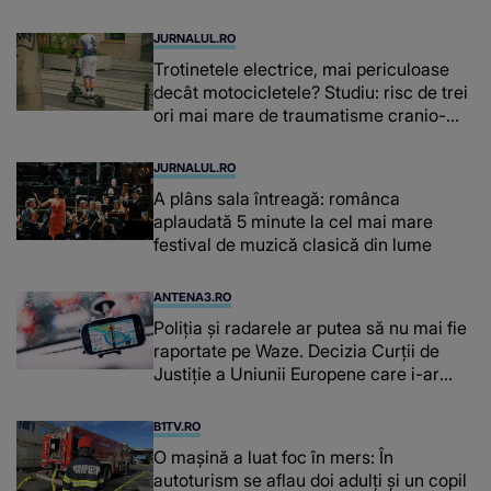
JURNALUL.RO
Trotinetele electrice, mai periculoase
decât motocicletele? Studiu: risc de trei
ori mai mare de traumatisme cranio-
cerebrale
JURNALUL.RO
A plâns sala întreagă: românca
aplaudată 5 minute la cel mai mare
festival de muzică clasică din lume
ANTENA3.RO
Poliţia şi radarele ar putea să nu mai fie
raportate pe Waze. Decizia Curţii de
Justiție a Uniunii Europene care i-ar
afecta pe şoferi
B1TV.RO
O maşină a luat foc în mers: În
autoturism se aflau doi adulți și un copil