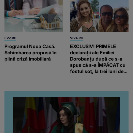
EVZ.RO
VIVA.RO
Programul Noua Casă.
EXCLUSIV! PRIMELE
Schimbarea propusă în
declarații ale Emiliei
plină criză imobiliară
Dorobanțu după ce s-a
spus că s-a ÎMPĂCAT cu
fostul soț, la trei luni de
când au divorțat. Ce-a
putut să spună frumoasa
artistă i-a lăsat MASCĂ
pe toți. De data aceasta,
chiar a rupt tăcerea:
”Poate că aveam să ne
spunem, să ne...”