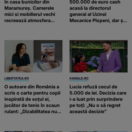
în casa bunicilor din
500.000 de euro cash
Maramureș. Camerele
acasă la directorul
mici si mobilierul vechi
general al Uzinei
recreează atmosfera
Mecanice Plopeni, dar și
autentică a unei
două ceasuri Patek
gospodării de odinioară
Philippe și Rolex
LIBERTATEA.RO
KANALD.RO
O autoare din România a
Lucia refuză cecul de
scris o carte pentru copii
5.000 de lei. Decizia care
inspirată de soțul ei,
i-a luat prin surprindere
jucător de tenis în scaun
pe toți: „Nu o să regret
rulant: „Dizabilitatea nu
această decizie”
este un capăt de linie”