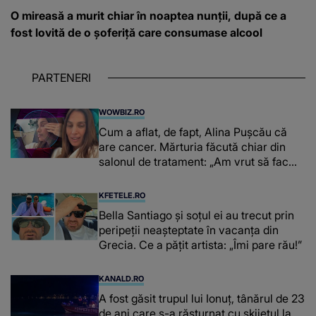
O mireasă a murit chiar în noaptea nunții, după ce a
fost lovită de o șoferiță care consumase alcool
PARTENERI
WOWBIZ.RO
Cum a aflat, de fapt, Alina Pușcău că
are cancer. Mărturia făcută chiar din
salonul de tratament: „Am vrut să fac
niște genuflexiuni și a început să mă
înțepe sânul”
KFETELE.RO
Bella Santiago și soțul ei au trecut prin
peripeții neașteptate în vacanța din
Grecia. Ce a pățit artista: „Îmi pare rău!”
KANALD.RO
A fost găsit trupul lui Ionuț, tânărul de 23
de ani care s-a răsturnat cu skijetul la