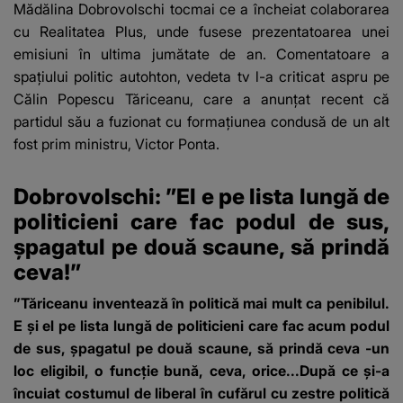
Mădălina Dobrovolschi tocmai ce a încheiat colaborarea
cu Realitatea Plus, unde fusese prezentatoarea unei
emisiuni în ultima jumătate de an. Comentatoare a
spațiului politic autohton, vedeta tv l-a criticat aspru pe
Călin Popescu Tăriceanu, care a anunțat recent că
partidul său a fuzionat cu formațiunea condusă de un alt
fost prim ministru, Victor Ponta.
Dobrovolschi: ”El e pe lista lungă de
politicieni care fac podul de sus,
șpagatul pe două scaune, să prindă
ceva!”
”Tăriceanu inventează în politică mai mult ca penibilul.
E și el pe lista lungă de politicieni care fac acum podul
de sus, șpagatul pe două scaune, să prindă ceva -un
loc eligibil, o funcție bună, ceva, orice...După ce și-a
încuiat costumul de liberal în cufărul cu zestre politică