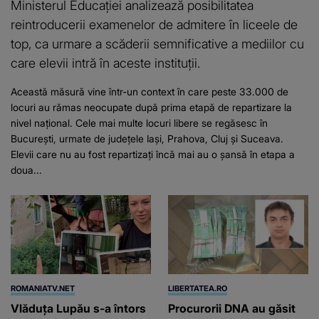
Ministerul Educației analizează posibilitatea
reintroducerii examenelor de admitere în liceele de
top, ca urmare a scăderii semnificative a mediilor cu
care elevii intră în aceste instituții.
Această măsură vine într-un context în care peste 33.000 de
locuri au rămas neocupate după prima etapă de repartizare la
nivel național. Cele mai multe locuri libere se regăsesc în
București, urmate de județele Iași, Prahova, Cluj și Suceava.
Elevii care nu au fost repartizați încă mai au o șansă în etapa a
doua...
ROMANIATV.NET
LIBERTATEA.RO
Vlăduța Lupău s-a întors
Procurorii DNA au găsit