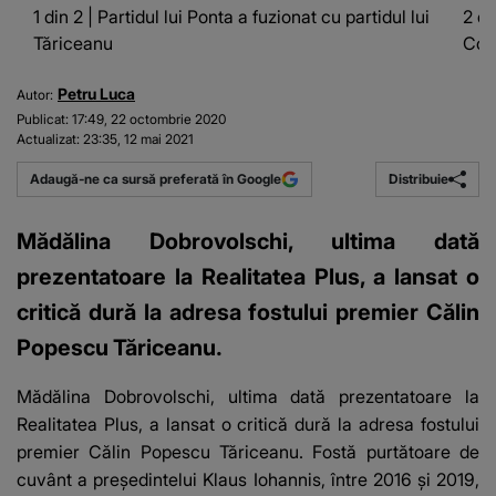
1 din 2 | Partidul lui Ponta a fuzionat cu partidul lui
2 di
Tăriceanu
Cot
Petru Luca
Autor:
Publicat:
17:49, 22 octombrie 2020
Actualizat:
23:35, 12 mai 2021
Distribuie
Adaugă-ne ca sursă preferată în Google
Mădălina Dobrovolschi, ultima dată
prezentatoare la Realitatea Plus, a lansat o
critică dură la adresa fostului premier Călin
Popescu Tăriceanu.
Mădălina Dobrovolschi, ultima dată prezentatoare la
Realitatea Plus, a lansat o critică dură la adresa fostului
premier Călin Popescu Tăriceanu.
Fostă purtătoare de
cuvânt a președintelui Klaus Iohannis, între 2016 și 2019,