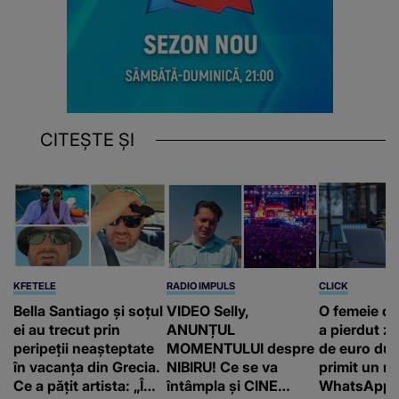
CITEȘTE ȘI
KFETELE
RADIO IMPULS
CLICK
Bella Santiago și soțul
VIDEO Selly,
O femeie d
ei au trecut prin
ANUNȚUL
a pierdut ze
peripeții neașteptate
MOMENTULUI despre
de euro dup
în vacanța din Grecia.
NIBIRU! Ce se va
primit un m
Ce a pățit artista: „Îmi
întâmpla și CINE
WhatsApp. 