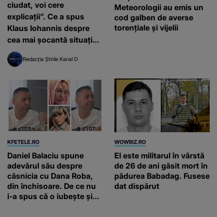
ciudat, voi cere
Meteorologii au emis un
explicații”. Ce a spus
cod galben de averse
torențiale și vijelii
Klaus Iohannis despre
cea mai șocantă situație
din România de la
Redacția Știrile Kanal D
începutul pandemiei
KFETELE.RO
WOWBIZ.RO
Daniel Balaciu spune
El este militarul în vârstă
adevărul său despre
de 26 de ani găsit mort în
căsnicia cu Dana Roba,
pădurea Babadag. Fusese
din închisoare. De ce nu
dat dispărut
i-a spus că o iubește și
ce s-a întâmplat când au
venit fetițele pe lume: