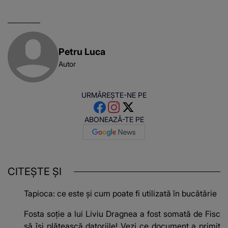
pare rău!”
SUNT CEI VIZAȚI de
că va moște
această situație: "Îmi
175.000 de 
e ciudă că..."
Franța
Petru Luca
Autor
URMĂREȘTE-NE PE
ABONEAZĂ-TE PE
CITEȘTE ȘI
Tapioca: ce este și cum poate fi utilizată în bucătărie
Fosta soție a lui Liviu Dragnea a fost somată de Fisc
să își plătească datoriile! Vezi ce document a primit