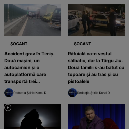
ȘOCANT
ȘOCANT
Accident grav în Timiș.
Răfuială ca-n vestul
Două mașini, un
sălbatic, dar la Târgu Jiu.
autocamion şi o
Două familii s-au bătut cu
autoplatformă care
topoare și au tras și cu
transportă trei
pistoalele
autoturisme s-au ciocnit
Redacția Știrile Kanal D
Redacția Știrile Kanal D
violent