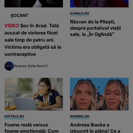
KANALD.RO
ȘOCANT
Răzvan de la Pitești,
VIDEO
Șoc în Arad. Tată
despre portativul vieții
acuzat de violarea fiicei
sale, la „În Oglindă”
sale timp de patru ani.
Victima era obligată să ia
contraceptive
Redacția Știrile Kanal D
KFETELE.RO
WOWBIZ.RO
Foame reală versus
Andreea Ibacka a
foame emoțională: Cum
izbucnit în plâns! Ce a