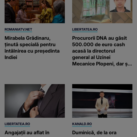
ROMANIATV.NET
LIBERTATEA.RO
Mirabela Grădinaru,
Procurorii DNA au găsit
ţinută specială pentru
500.000 de euro cash
întâlnirea cu preşedinta
acasă la directorul
Indiei
general al Uzinei
Mecanice Plopeni, dar și
două ceasuri Patek
Philippe și Rolex
LIBERTATEA.RO
KANALD.RO
Angajații au aflat în
Duminică, de la ora