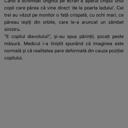
Când a schimbat unghiul pe ecran a apărut chipul unui
copil care părea că vine direct 'de la poarta Iadului'. Cei
trei au văzut pe monitor o față crispată, cu ochi mari, ce
păreau ieșiți din orbite, care le-a aruncat un zâmbet
sinistru.
"E copilul diavolului!", și-au spus părinții, șocați peste
măsură. Medicul i-a liniștit spunând că imaginea este
normală și că realitatea pare deformată din cauza poziției
copilului.