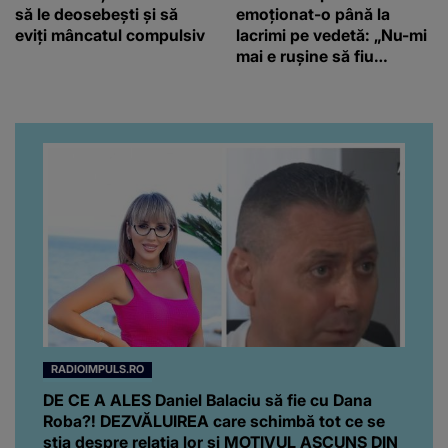
să le deosebești și să
emoționat-o până la
eviți mâncatul compulsiv
lacrimi pe vedetă: „Nu-mi
mai e rușine să fiu
vulnerabilă”
RADIOIMPULS.RO
DE CE A ALES Daniel Balaciu să fie cu Dana
Roba?! DEZVĂLUIREA care schimbă tot ce se
știa despre relația lor și MOTIVUL ASCUNS DIN