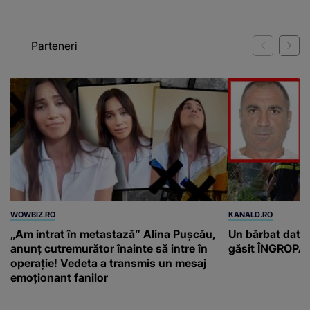
Parteneri
WOWBIZ.RO
KANALD.RO
„Am intrat în metastază” Alina Pușcău,
Un bărbat dat di
anunț cutremurător înainte să intre în
găsit ÎNGROPAT 
operație! Vedeta a transmis un mesaj
emoționant fanilor