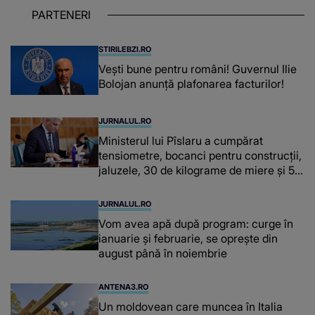
puternice ÎN SUFLETELE ELEVILOR,
PARTENERI
chiar și după trecerea anilor: "De
fiecare dată când..."
STIRILEBZI.RO
Vești bune pentru români! Guvernul Ilie
Bolojan anunță plafonarea facturilor!
JURNALUL.RO
Ministerul lui Pîslaru a cumpărat
tensiometre, bocanci pentru construcții,
jaluzele, 30 de kilograme de miere și 50
de kilograme de cafea
JURNALUL.RO
Vom avea apă după program: curge în
ianuarie și februarie, se oprește din
august până în noiembrie
ANTENA3.RO
Un moldovean care muncea în Italia