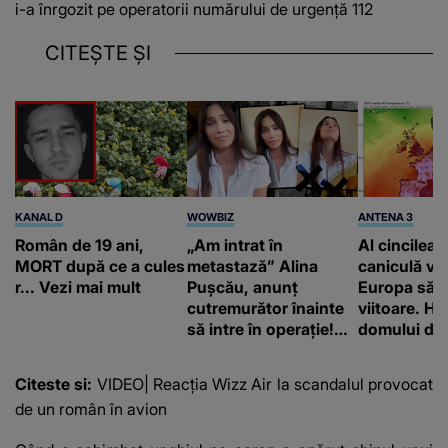
i-a înrgozit pe operatorii numărului de urgență 112
CITEȘTE ȘI
KANAL D
WOWBIZ
ANTENA 3
Român de 19 ani,
„Am intrat în
Al cincilea 
MORT după ce a cules
metastază” Alina
caniculă va
r... Vezi mai mult
Pușcău, anunț
Europa să
cutremurător înainte
viitoare. H
să intre în operație!
domului de 
Vedeta a transmis un
care va adu
mesaj emoționant
42 de grade
Citeste si:
VIDEO| Reacția Wizz Air la scandalul provocat
fanilor
de un român în avion