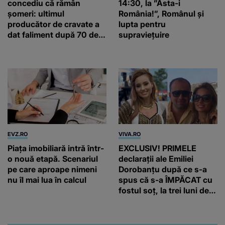
concediu că rămân
14:30, la ”Asta-i
șomeri: ultimul
România!”, Românul și
producător de cravate a
lupta pentru
dat faliment după 70 de
supraviețuire
ani, în Elveția
EVZ.RO
VIVA.RO
Piața imobiliară intră într-
EXCLUSIV! PRIMELE
o nouă etapă. Scenariul
declarații ale Emiliei
pe care aproape nimeni
Dorobanțu după ce s-a
nu îl mai lua în calcul
spus că s-a ÎMPĂCAT cu
fostul soț, la trei luni de
când au divorțat. Ce-a
putut să spună frumoasa
artistă i-a lăsat MASCĂ