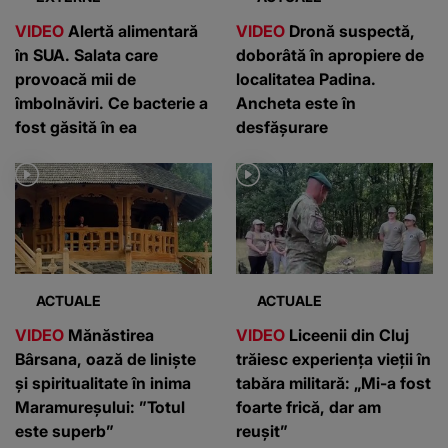
VIDEO
Alertă alimentară
VIDEO
Dronă suspectă,
în SUA. Salata care
doborâtă în apropiere de
provoacă mii de
localitatea Padina.
îmbolnăviri. Ce bacterie a
Ancheta este în
fost găsită în ea
desfășurare
ACTUALE
ACTUALE
VIDEO
Mănăstirea
VIDEO
Liceenii din Cluj
Bârsana, oază de liniște
trăiesc experiența vieții în
și spiritualitate în inima
tabăra militară: „Mi-a fost
Maramureșului: ”Totul
foarte frică, dar am
este superb”
reușit”