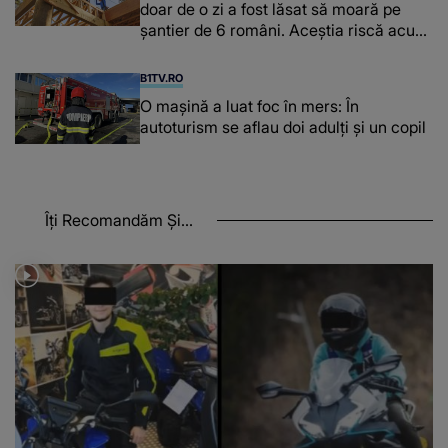
doar de o zi a fost lăsat să moară pe
şantier de 6 români. Aceștia riscă acum
închisoarea
B1TV.RO
O maşină a luat foc în mers: În
autoturism se aflau doi adulți și un copil
Îți Recomandăm Și...