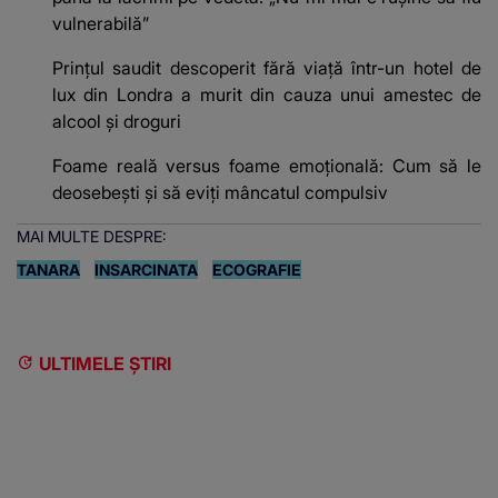
vulnerabilă”
Prințul saudit descoperit fără viață într-un hotel de
lux din Londra a murit din cauza unui amestec de
alcool și droguri
Foame reală versus foame emoțională: Cum să le
deosebești și să eviți mâncatul compulsiv
MAI MULTE DESPRE:
TANARA
INSARCINATA
ECOGRAFIE
ULTIMELE ȘTIRI