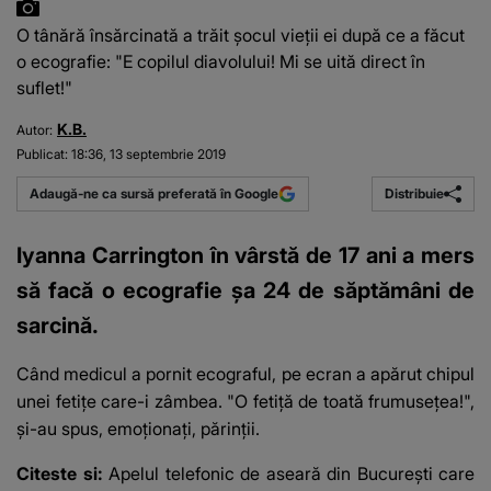
O tânără însărcinată a trăit șocul vieții ei după ce a făcut
o ecografie: "E copilul diavolului! Mi se uită direct în
suflet!"
K.B.
Autor:
Publicat:
18:36, 13 septembrie 2019
Distribuie
Adaugă-ne ca sursă preferată în Google
Iyanna Carrington în vârstă de 17 ani a mers
să facă o ecografie șa 24 de săptămâni de
sarcină.
Când medicul a pornit ecograful, pe ecran a apărut chipul
unei fetițe care-i zâmbea. "O fetiță de toată frumusețea!",
și-au spus, emoționați, părinții.
Citeste si:
Apelul telefonic de aseară din București care