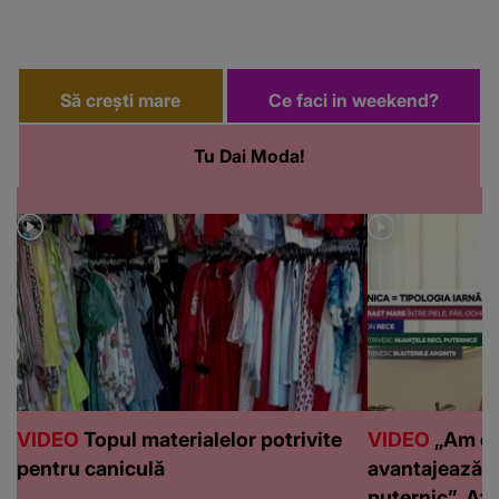
Să crești mare
Ce faci in weekend?
Tu Dai Moda!
VIDEO
Topul materialelor potrivite
VIDEO
„Am de
pentru caniculă
avantajează c
puternic”. Află