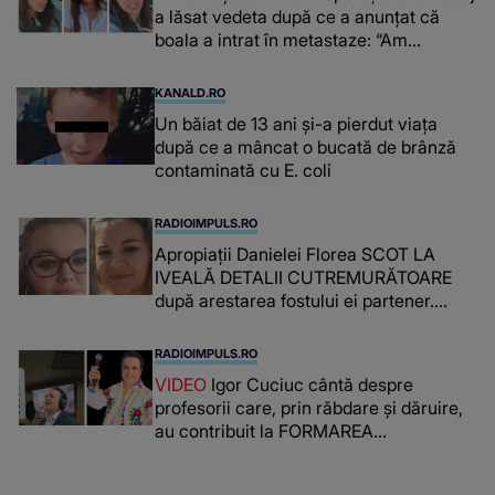
a lăsat vedeta după ce a anunțat că
boala a intrat în metastaze: “Am
cancer!”
KANALD.RO
Un băiat de 13 ani și-a pierdut viața
după ce a mâncat o bucată de brânză
contaminată cu E. coli
RADIOIMPULS.RO
Apropiații Danielei Florea SCOT LA
IVEALĂ DETALII CUTREMURĂTOARE
după arestarea fostului ei partener.
PRIN CE A FOST NEVOITĂ să treacă
românca ucisă în Italia și ascunsă în
RADIOIMPULS.RO
lada unui pat: " Îmi pare rău că nu am
VIDEO
Igor Cuciuc cântă despre
reușit să fac mai mult pentru ea și..."
profesorii care, prin răbdare și dăruire,
au contribuit la FORMAREA
OAMENILOR DE ASTĂZI. Ce spune
despre dascălii care lasă amprente