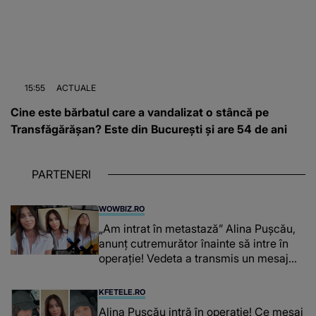
15:55
ACTUALE
Cine este bărbatul care a vandalizat o stâncă pe
Transfăgărășan? Este din București și are 54 de ani
PARTENERI
WOWBIZ.RO
„Am intrat în metastază” Alina Pușcău,
anunț cutremurător înainte să intre în
operație! Vedeta a transmis un mesaj
emoționant fanilor
KFETELE.RO
Alina Pușcău intră în operație! Ce mesaj