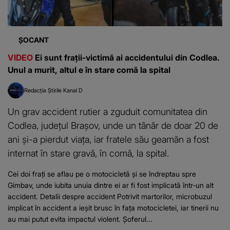
ȘOCANT
VIDEO
Ei sunt frații-victimă ai accidentului din Codlea.
Unul a murit, altul e în stare comă la spital
Redacția Știrile Kanal D
Un grav accident rutier a zguduit comunitatea din
Codlea, județul Brașov, unde un tânăr de doar 20 de
ani și-a pierdut viața, iar fratele său geamăn a fost
internat în stare gravă, în comă, la spital.
Cei doi frați se aflau pe o motocicletă și se îndreptau spre
Gimbav, unde iubita unuia dintre ei ar fi fost implicată într-un alt
accident. Detalii despre accident Potrivit martorilor, microbuzul
implicat în accident a ieșit brusc în fața motocicletei, iar tinerii nu
au mai putut evita impactul violent. Șoferul...