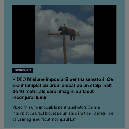
pe toți. De data aceasta,
chiar a rupt tăcerea:
”Poate că aveam să ne
spunem, să ne...”
DIGIFM.RO
VIDEO
Misiune imposibilă pentru salvatori: Ce
s-a întâmplat cu ursul blocat pe un stâlp înalt
de 10 metri, ale cărui imagini au făcut
înconjurul lumii
Video Misiune imposibilă pentru salvatori: Ce s-a
întâmplat cu ursul blocat pe un stâlp înalt de 10 metri, ale
cărui imagini au făcut înconjurul lumii