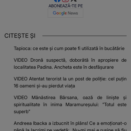
ABONEAZĂ-TE PE
CITEȘTE ȘI
Tapioca: ce este și cum poate fi utilizată în bucătărie
VIDEO Dronă suspectă, doborâtă în apropiere de
localitatea Padina. Ancheta este în desfășurare
VIDEO Atentat terorist la un post de poliție: cel puțin
16 oameni și-au pierdut viața
VIDEO Mănăstirea Bârsana, oază de liniște și
spiritualitate în inima Maramureșului: ”Totul este
superb”
Andreea Ibacka a izbucnit în plâns! Ce a emoționat-o
până la lacrimi pe vedetă: „Nu-mi mai e rușine să fiu