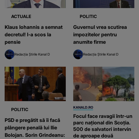
ACTUALE
POLITIC
Klaus Iohannis a semnat
Guvernul vrea scutirea
decretul! I-a scos la
impozitelor pentru
pensie
anumite firme
Redacția Știrile Kanal D
Redacția Știrile Kanal D
KANALD.RO
POLITIC
Focul face ravagii într-un
PSD e pregătit să îi facă
parc național din Scoția.
plângere penală lui Ilie
500 de salvatori intervin
Bolojan. Sorin Grindeanu:
de aproape două