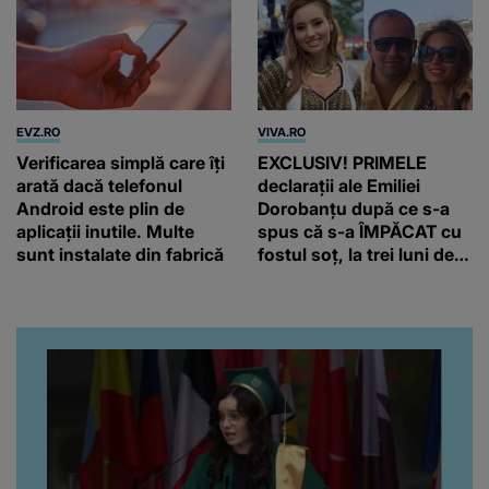
EVZ.RO
VIVA.RO
Verificarea simplă care îți
EXCLUSIV! PRIMELE
arată dacă telefonul
declarații ale Emiliei
Android este plin de
Dorobanțu după ce s-a
aplicații inutile. Multe
spus că s-a ÎMPĂCAT cu
sunt instalate din fabrică
fostul soț, la trei luni de
când au divorțat. Ce-a
putut să spună frumoasa
artistă i-a lăsat MASCĂ
pe toți. De data aceasta,
chiar a rupt tăcerea:
”Poate că aveam să ne
spunem, să ne...”