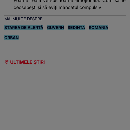
Foame reală versus foame emoțională: Cum să le
deosebești și să eviți mâncatul compulsiv
MAI MULTE DESPRE:
STAREA DE ALERTĂ
GUVERN
SEDINTA
ROMANIA
ORBAN
ULTIMELE ȘTIRI