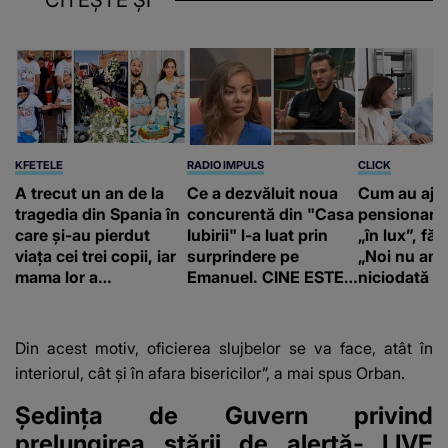
CITEȘTE ȘI
KFETELE
RADIO IMPULS
CLICK
A trecut un an de la
Ce a dezvăluit noua
Cum au aju
tragedia din Spania în
concurentă din "Casa
pensionari 
care și-au pierdut
Iubirii" l-a luat prin
„în lux”, făr
viața cei trei copii, iar
surprindere pe
„Noi nu am 
mama lor a…
Emanuel. CINE ESTE
niciodată a
BĂIATUL VIZAT de
Alexandra?! Aflându-
se în fața faptului
Din acest motiv, oficierea slujbelor se va face, atât în
împlinit, A
interiorul, cât şi în afara bisericilor”, a mai spus Orban.
RECUNOSCUT
IMEDIAT: "Am avut..."
Ședința de Guvern privind
prelungirea stării de alertă- LIVE