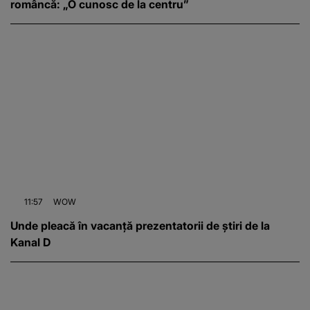
româncă: „O cunosc de la centru”
11:57
WOW
Unde pleacă în vacanță prezentatorii de știri de la
Kanal D