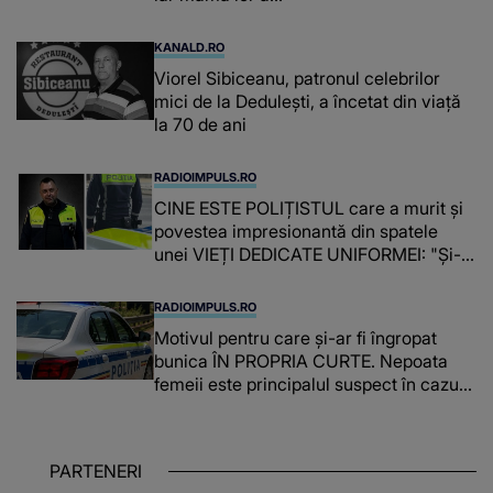
KANALD.RO
Viorel Sibiceanu, patronul celebrilor
mici de la Dedulești, a încetat din viață
la 70 de ani
RADIOIMPULS.RO
CINE ESTE POLIȚISTUL care a murit și
povestea impresionantă din spatele
unei VIEȚI DEDICATE UNIFORMEI: "Și-a
îndeplinit misiunile cu responsabilitate,
iar în relația cu colegii a fost un sprijin,
RADIOIMPULS.RO
un sfătuitor și un..."
Motivul pentru care și-ar fi îngropat
bunica ÎN PROPRIA CURTE. Nepoata
femeii este principalul suspect în cazul
din Galați, iar DETALIUL DESCOPERIT
DE ANCHETATORI a șocat localnicii
PARTENERI