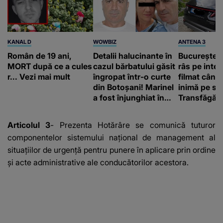
KANAL D
WOWBIZ
ANTENA 3
Român de 19 ani,
Detalii halucinante în
Bucureștean
MORT după ce a cules
cazul bărbatului găsit
râs pe inter
r... Vezi mai mult
îngropat într-o curte
filmat când
din Botoșani! Marinel
inimă pe st
a fost înjunghiat în
Transfăgăr
inimă, iar concubina
„Anna, ține-
lui se numără printre
acasă”
Articolul 3
- Prezenta Hotărâre se comunică tuturor
suspecți
componentelor sistemului naţional de management al
situaţiilor de urgenţă pentru punere în aplicare prin ordine
şi acte administrative ale conducătorilor acestora.