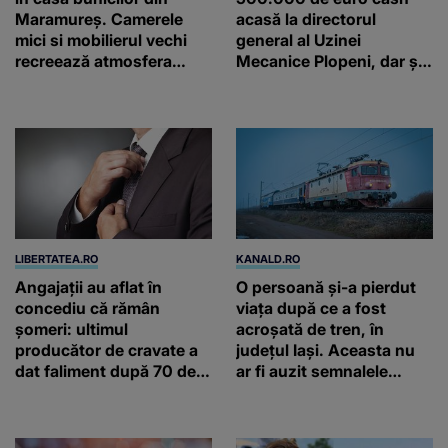
Maramureș. Camerele
acasă la directorul
mici si mobilierul vechi
general al Uzinei
recreează atmosfera
Mecanice Plopeni, dar și
autentică a unei
două ceasuri Patek
gospodării de odinioară
Philippe și Rolex
LIBERTATEA.RO
KANALD.RO
Angajații au aflat în
O persoană și-a pierdut
concediu că rămân
viața după ce a fost
șomeri: ultimul
acroșată de tren, în
producător de cravate a
județul Iași. Aceasta nu
dat faliment după 70 de
ar fi auzit semnalele
ani, în Elveția
conductorului