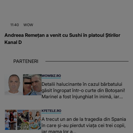
11:40
WOW
Andreea Remețan a venit cu Sushi în platoul Știrilor
Kanal D
PARTENERI
WOWBIZ.RO
Detalii halucinante în cazul bărbatului
găsit îngropat într-o curte din Botoșani!
Marinel a fost înjunghiat în inimă, iar
concubina lui se numără printre
suspecți
KFETELE.RO
A trecut un an de la tragedia din Spania
în care și-au pierdut viața cei trei copii,
iar mama lor a…