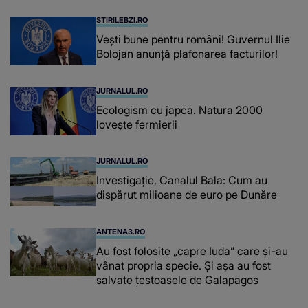
STIRILEBZI.RO
Vești bune pentru români! Guvernul Ilie
Bolojan anunță plafonarea facturilor!
JURNALUL.RO
Ecologism cu japca. Natura 2000
lovește fermierii
JURNALUL.RO
Investigație, Canalul Bala: Cum au
dispărut milioane de euro pe Dunăre
ANTENA3.RO
Au fost folosite „capre Iuda” care și-au
vânat propria specie. Și așa au fost
salvate țestoasele de Galapagos