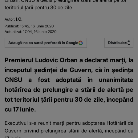
Orban: CNSU a decis prelungirea stării de alertă pe tot
teritoriul ţării pentru 30 de zile
I.C.
Autor:
Publicat:
15:42, 16 iunie 2020
Actualizat:
17:04, 16 iunie 2020
Distribuie
Adaugă-ne ca sursă preferată în Google
Premierul Ludovic Orban a declarat marţi, la
începutul şedinţei de Guvern, că în şedinţa
CNSU a fost adoptată în unanimitate
hotărîrea de prelungire a stării de alertă pe
tot teritoriul ţării pentru 30 de zile, începând
cu 17 iunie.
Executivul s-a reunit marți pentru adoptarea Hotărârii de
Guvern privind prelungirea stării de alertă, începând cu