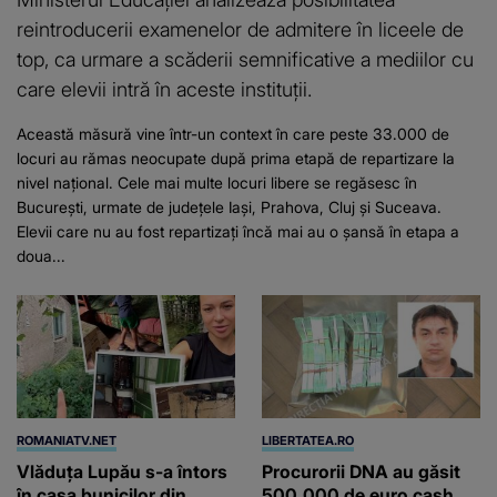
reintroducerii examenelor de admitere în liceele de
top, ca urmare a scăderii semnificative a mediilor cu
care elevii intră în aceste instituții.
Această măsură vine într-un context în care peste 33.000 de
locuri au rămas neocupate după prima etapă de repartizare la
nivel național. Cele mai multe locuri libere se regăsesc în
București, urmate de județele Iași, Prahova, Cluj și Suceava.
Elevii care nu au fost repartizați încă mai au o șansă în etapa a
doua...
ROMANIATV.NET
LIBERTATEA.RO
Vlăduța Lupău s-a întors
Procurorii DNA au găsit
în casa bunicilor din
500.000 de euro cash