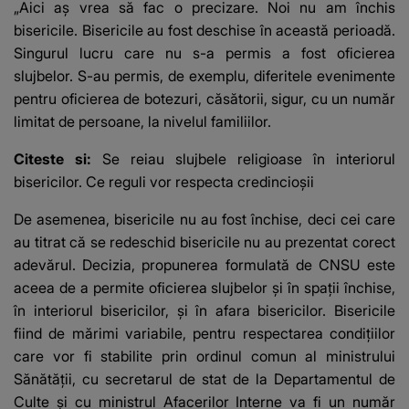
„Aici aş vrea să fac o precizare. Noi nu am închis
bisericile. Bisericile au fost deschise în această perioadă.
Singurul lucru care nu s-a permis a fost oficierea
slujbelor. S-au permis, de exemplu, diferitele evenimente
pentru oficierea de botezuri, căsătorii, sigur, cu un număr
limitat de persoane, la nivelul familiilor.
Citeste si:
Se reiau slujbele religioase în interiorul
bisericilor. Ce reguli vor respecta credincioșii
De asemenea, bisericile nu au fost închise, deci cei care
au titrat că se redeschid bisericile nu au prezentat corect
adevărul. Decizia, propunerea formulată de CNSU este
aceea de a permite oficierea slujbelor şi în spaţii închise,
în interiorul bisericilor, şi în afara bisericilor. Bisericile
fiind de mărimi variabile, pentru respectarea condiţiilor
care vor fi stabilite prin ordinul comun al ministrului
Sănătăţii, cu secretarul de stat de la Departamentul de
Culte şi cu ministrul Afacerilor Interne va fi un număr