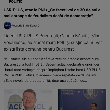
POLITIC
USR-PLUS, atac la PNL: „Ce faceţi voi de 30 de ani e
mai aproape de feudalism decât de democraţie”
Redacția Știrile Kanal D
Liderii USR-PLUS București, Caudiu Năsui și Vlad
Voiculescu, au atacat marți PNL și susțin că nu vor
exista liste comune pentru București.
”În ultimele zile au apărut câteva zeci de articole despre cum
Bucureştiul a fost împărţit. Vedem astăzi declaraţiile unui lider
liberal care vorbeşte despre împărţirea listelor între USR PLUS,
PNL şi PMP. Totul sub aceeaşi placă repetată de 30 de ani:
«Este nevoie de dreapta unită, doar aşa scăpăm de...