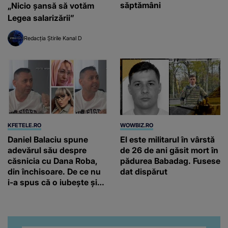
săptămâni
„Nicio șansă să votăm
Legea salarizării”
Redacția Știrile Kanal D
KFETELE.RO
WOWBIZ.RO
Daniel Balaciu spune
El este militarul în vârstă
adevărul său despre
de 26 de ani găsit mort în
căsnicia cu Dana Roba,
pădurea Babadag. Fusese
din închisoare. De ce nu
dat dispărut
i-a spus că o iubește și
ce s-a întâmplat când au
venit fetițele pe lume:
“Am suflet mare. Eu am
ajutat-o.”