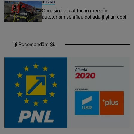
B1TV.RO
O maşină a luat foc în mers: În
autoturism se aflau doi adulți și un copil
Îți Recomandăm Și...