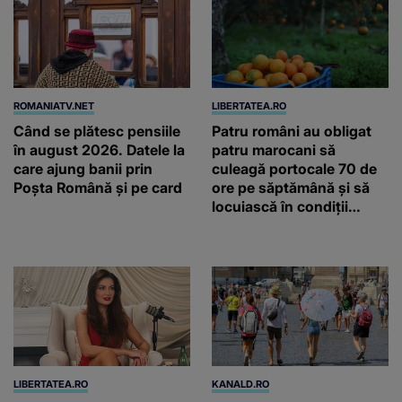
ROMANIATV.NET
LIBERTATEA.RO
Când se plătesc pensiile
Patru români au obligat
în august 2026. Datele la
patru marocani să
care ajung banii prin
culeagă portocale 70 de
Poșta Română și pe card
ore pe săptămână și să
locuiască în condiții
inumane, în Sicilia
LIBERTATEA.RO
KANALD.RO