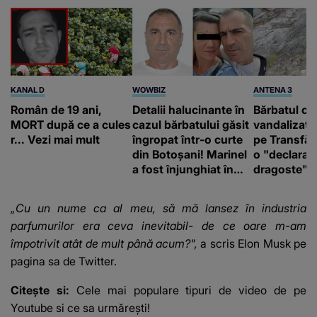
KANAL D
WOWBIZ
ANTENA 3
Român de 19 ani,
Detalii halucinante în
Bărbatul ca
MORT după ce a cules
cazul bărbatului găsit
vandalizat 
r... Vezi mai mult
îngropat într-o curte
pe Transfă
din Botoșani! Marinel
o "declaraţ
a fost înjunghiat în
dragoste" e
inimă, iar concubina
poliție și c
lui se numără printre
mediu
„Cu un nume ca al meu, să mă lansez în industria
suspecți
parfumurilor era ceva inevitabil- de ce oare m-am
împotrivit atât de mult până acum?",
a scris Elon Musk pe
pagina sa de Twitter.
Citește si:
Cele mai populare tipuri de video de pe
Youtube si ce sa urmărești!