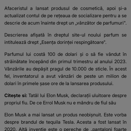
Afaceristul a lansat produsul de cosmetică, apoi și-a
actualizat contul de pe rețeaua de socializare pentru a se
descrie de acum înainte drept un „vânzător de parfumuri".
Descrierea afișată în dreptul site-ul noului parfum se
intitulează drept „Esenţa dorinței respingătoare".
Parfumul lui costă 100 de dolari și o să fie vândut în
străinătate începând din primul trimestru al anului 2023.
Vânzările au depășit pragul de 10.000 de sticle. În acest
fel, inventatorul a avut vânzări de peste un milion de
dolari în primele șase ore de la lansarea produsului.
Citește si:
Tatăl lui Elon Musk, declarații uluitoare despre
propriul fiu. De ce Errol Musk nu e mândru de fiul său
Elon Musk a mai lansat un produs neobișnuit. Este vorba
despre brandul de tequila Tesla. Acesta a fost lansat în
2020. Altă invenție este o pereche de „pantaloni foarte