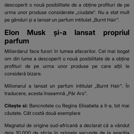
descoperit o nouă posibilitate de a obține profituri de pe
urma unor produse considerate „ciudate". Nu a stat mult
pe gânduri și a lansat un parfum intitulat „Burnt Hair".
Elon Musk și-a lansat propriul
parfum
Miliardarul face furori în lumea afacerilor. Cel mai bogat
om din lume a descoperit o nouă posibilitate de a obține
profituri de pe urma unor produse pe care alții le
consideră bizare.
Milionarul a lansat un parfum intitulat „Burnt Hair". În
traducere, acesta înseamnă „Păr Ars".
Citește si:
Bancnotele cu Regina Elisabeta a II-a, tot mai
căutate. Cât costă două exemplare
Magnatul de origine sud-africană a declarat că a vândut
deja 10.000 de sticle în primele secunde de la apariția