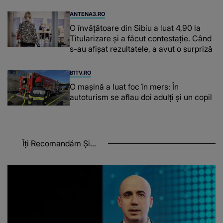
ANTENA3.RO
O învățătoare din Sibiu a luat 4,90 la
Titularizare și a făcut contestație. Când
s-au afișat rezultatele, a avut o surpriză
B1TV.RO
O maşină a luat foc în mers: În
autoturism se aflau doi adulți și un copil
Îți Recomandăm Și...