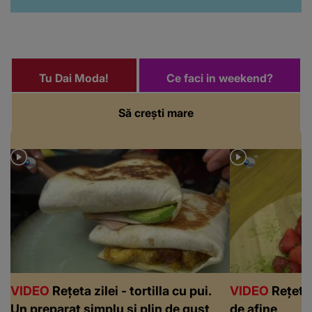
Tu Dai Moda!
Ce faci in weekend?
Să crești mare
VIDEO
Rețeta zilei - tortilla cu pui.
VIDEO
Rețeta 
Un preparat simplu și plin de gust
de afine