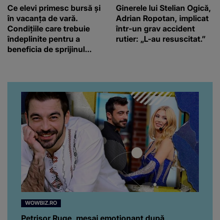
Ce elevi primesc bursă și
Ginerele lui Stelian Ogică,
în vacanța de vară.
Adrian Ropotan, implicat
Condițiile care trebuie
într-un grav accident
îndeplinite pentru a
rutier: „L-au resuscitat.”
beneficia de sprijinul
financiar
WOWBIZ.RO
Petrișor Ruge, mesaj emoționant după