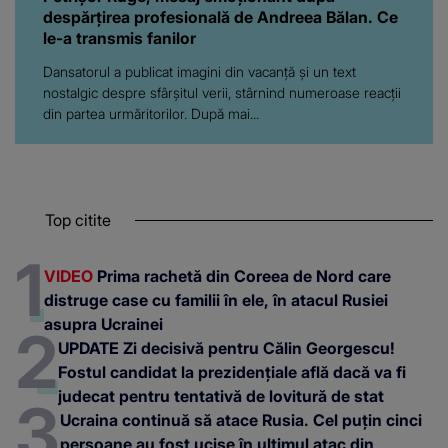
despărțirea profesională de Andreea Bălan. Ce
le-a transmis fanilor
Dansatorul a publicat imagini din vacanță și un text
nostalgic despre sfârșitul verii, stârnind numeroase reacții
din partea urmăritorilor. După mai...
Top citite
VIDEO
Prima rachetă din Coreea de Nord care
distruge case cu familii în ele, în atacul Rusiei
asupra Ucrainei
UPDATE Zi decisivă pentru Călin Georgescu!
Fostul candidat la prezidențiale află dacă va fi
judecat pentru tentativă de lovitură de stat
Ucraina continuă să atace Rusia. Cel puțin cinci
persoane au fost ucise în ultimul atac din