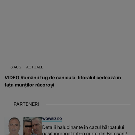
6 AUG
ACTUALE
VIDEO Românii fug de caniculă: litoralul cedează în
fața munților răcoroși
PARTENERI
WOWBIZ.RO
Detalii halucinante în cazul bărbatului
găsit îngropat într-o curte din Botoșani!