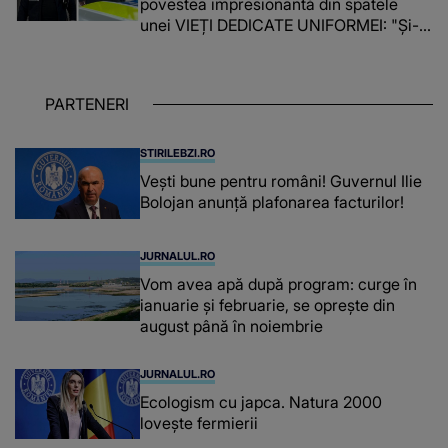
povestea impresionantă din spatele
unei VIEȚI DEDICATE UNIFORMEI: "Și-a
îndeplinit misiunile cu responsabilitate,
iar în relația cu colegii a fost un sprijin,
un sfătuitor și un..."
PARTENERI
STIRILEBZI.RO
Vești bune pentru români! Guvernul Ilie
Bolojan anunță plafonarea facturilor!
JURNALUL.RO
Vom avea apă după program: curge în
ianuarie și februarie, se oprește din
august până în noiembrie
JURNALUL.RO
Ecologism cu japca. Natura 2000
lovește fermierii