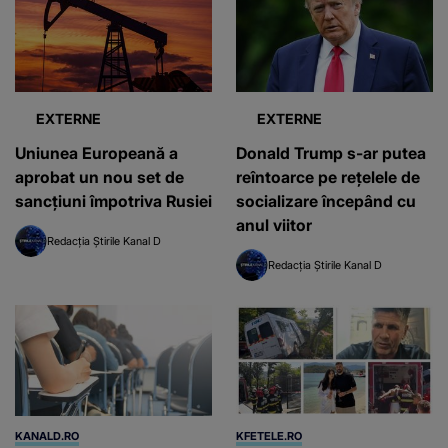
EXTERNE
EXTERNE
Uniunea Europeană a
Donald Trump s-ar putea
aprobat un nou set de
reîntoarce pe rețelele de
sancțiuni împotriva Rusiei
socializare începând cu
anul viitor
Redacția Știrile Kanal D
Redacția Știrile Kanal D
KANALD.RO
KFETELE.RO