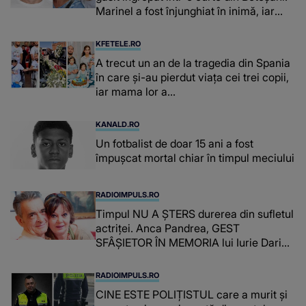
Marinel a fost înjunghiat în inimă, iar
concubina lui se numără printre
suspecți
KFETELE.RO
A trecut un an de la tragedia din Spania
în care și-au pierdut viața cei trei copii,
iar mama lor a…
KANALD.RO
Un fotbalist de doar 15 ani a fost
împușcat mortal chiar în timpul meciului
RADIOIMPULS.RO
Timpul NU A ȘTERS durerea din sufletul
actriței. Anca Pandrea, GEST
SFÂȘIETOR ÎN MEMORIA lui Iurie Darie:
"A fost copleșitor. Pe măsură ce trece
timpul parcă..."
RADIOIMPULS.RO
CINE ESTE POLIȚISTUL care a murit și