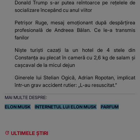
Donald Trump s-ar putea reîntoarce pe rețelele de
socializare începând cu anul viitor
Petrișor Ruge, mesaj emoționant după despărțirea
profesională de Andreea Bălan. Ce le-a transmis
fanilor
Niște turiști cazați la un hotel de 4 stele din
Constanța au plecat în cameră cu 2,6 kg de salam și
cașcaval de la micul dejun
Ginerele lui Stelian Ogică, Adrian Ropotan, implicat
într-un grav accident rutier: „L-au resuscitat.”
MAI MULTE DESPRE:
ELON MUSK
INTERNETUL LUI ELON MUSK
PARFUM
ULTIMELE ȘTIRI