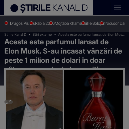
Dragos Pislaru
Rabla 2026
Mojtaba Khamenei
Ilie Bolojan
Nicușor Dan
Stirile Kanal D
Stiri externe
Acesta este parfumul lansat de Elon Musk.
Acesta este parfumul lansat de
S-au încasat vânzări de peste 1 milion de
dolari în doar câteva secunde de la apariția
Elon Musk. S-au încasat vânzări de
produsului
peste 1 milion de dolari în doar
câteva secunde de la apariția
produsului