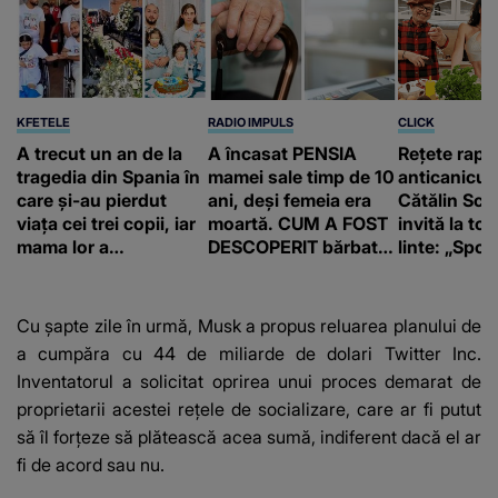
KFETELE
RADIO IMPULS
CLICK
A trecut un an de la
A încasat PENSIA
Rețete rapi
tragedia din Spania în
mamei sale timp de 10
anticanicul
care și-au pierdut
ani, deși femeia era
Cătălin Scă
viața cei trei copii, iar
moartă. CUM A FOST
invită la to
mama lor a…
DESCOPERIT bărbatul
linte: „Spor 
de 50 de ani și ce
proteine!”
afacere a deschis cu
banii obținuți? SUMA
Cu șapte zile în urmă, Musk a propus reluarea planului de
E COLOSALĂ
a cumpăra cu 44 de miliarde de dolari Twitter Inc.
Inventatorul a solicitat oprirea unui proces demarat de
proprietarii acestei reţele de socializare, care ar fi putut
să îl forțeze să plătească acea sumă, indiferent dacă el ar
fi de acord sau nu.