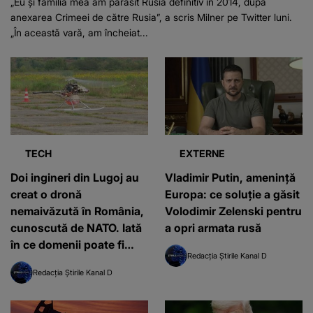
„Eu și familia mea am părăsit Rusia definitiv în 2014, după
anexarea Crimeei de către Rusia”, a scris Milner pe Twitter luni.
„În această vară, am încheiat...
TECH
EXTERNE
Doi ingineri din Lugoj au
Vladimir Putin, amenință
creat o dronă
Europa: ce soluție a găsit
nemaivăzută în România,
Volodimir Zelenski pentru
cunoscută de NATO. Iată
a opri armata rusă
în ce domenii poate fi
Redacția Știrile Kanal D
utilizată
Redacția Știrile Kanal D