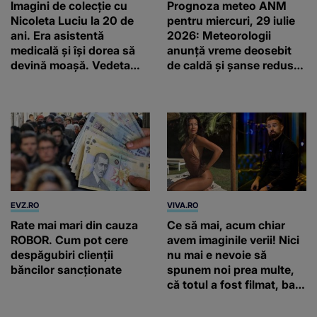
Imagini de colecție cu
Prognoza meteo ANM
Nicoleta Luciu la 20 de
pentru miercuri, 29 iulie
ani. Era asistentă
2026: Meteorologii
medicală și își dorea să
anunță vreme deosebit
devină moașă. Vedeta
de caldă și șanse reduse
arată la fel de bine și la
de precipitații
45 de ani
EVZ.RO
VIVA.RO
Rate mai mari din cauza
Ce să mai, acum chiar
ROBOR. Cum pot cere
avem imaginile verii! Nici
despăgubiri clienții
nu mai e nevoie să
băncilor sancționate
spunem noi prea multe,
că totul a fost filmat, ba
chiar artistul și-a întrebat
iubita dacă e adevărat! Și