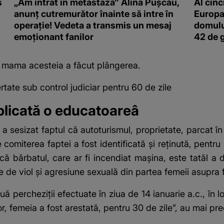
s
„Am intrat în metastază” Alina Pușcău,
Al cinc
anunț cutremurător înainte să intre în
Europa
operație! Vedeta a transmis un mesaj
domulu
emoționant fanilor
42 de 
iar mama acesteia a făcut plângerea.
ertate sub control judiciar pentru 60 de zile
mplicată o educatoareâ
sesizat faptul că autoturismul, proprietate, parcat în f
iterea faptei a fost identificată şi reţinută, pentru 24
 că bărbatul, care ar fi incendiat maşina, este tatăl a 
de viol şi agresiune sexuală din partea femeii asupra f
uă percheziţii efectuate în ziua de 14 ianuarie a.c., în 
r, femeia a fost arestată, pentru 30 de zile”, au mai prec