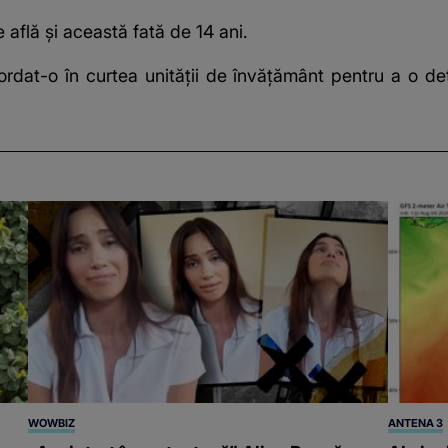
e află şi această fată de 14 ani.
rdat-o în curtea unităţii de învăţământ pentru a o dete
WOWBIZ
ANTENA 3