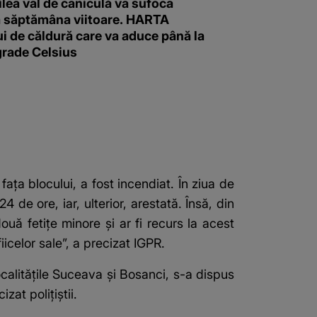
ilea val de caniculă va sufoca
 săptămâna viitoare. HARTA
i de căldură care va aduce până la
grade Celsius
aţa blocului, a fost incendiat. În ziua de
 de ore, iar, ulterior, arestată. Însă, din
două fetiţe minore şi ar fi recurs la acest
iicelor sale”, a precizat IGPR.
localităţile Suceava şi Bosanci, s-a dispus
izat poliţiştii.