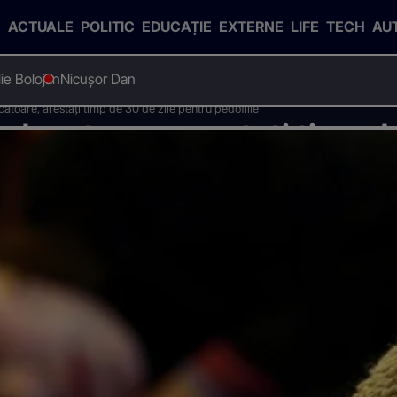
ACTUALE
POLITIC
EDUCAȚIE
EXTERNE
LIFE
TECH
AU
Ilie Bolojan
Nicușor Dan
atoare, arestați timp de 30 de zile pentru pedofilie
educatoare, arestați timp de