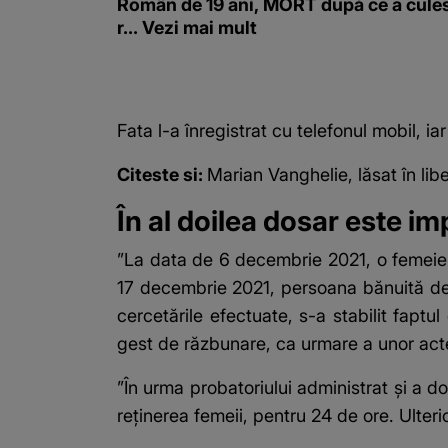
Român de 19 ani, MORT după ce a cule
r... Vezi mai mult
Fata l-a înregistrat cu telefonul mobil, 
Citeste si:
Marian Vanghelie, lăsat în lib
În al doilea dosar este i
”La data de 6 decembrie 2021, o femeie a 
17 decembrie 2021, persoana bănuită de com
cercetările efectuate, s-a stabilit faptul
gest de răzbunare, ca urmare a unor acte 
”În urma probatoriului administrat şi a do
reţinerea femeii, pentru 24 de ore. Ulterio