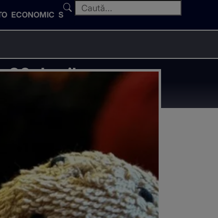
TO
ECONOMIC
SPORT
 30 de zile