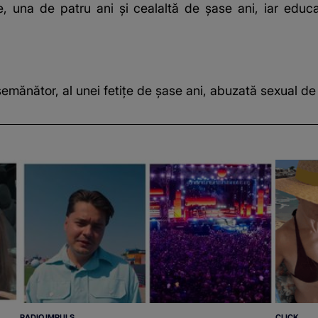
 una de patru ani şi cealaltă de şase ani, iar educa
asemănător, al unei fetiţe de şase ani, abuzată sexual 
RADIO IMPULS
CLICK