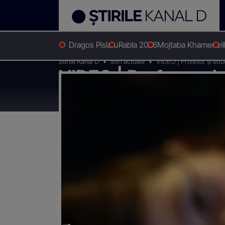
Dragos Pislaru
Rabla 2026
Mojtaba Khamenei
Stirile Kanal D
Stiri actuale
VIDEO | Profesor și educ
VIDEO | Profesor și 
pentru pedofilie