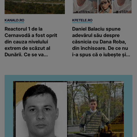
KANALD.RO
KFETELE.RO
Reactorul 1 de la
Daniel Balaciu spune
Cernavodă a fost oprit
adevărul său despre
din cauza nivelului
căsnicia cu Dana Roba,
extrem de scăzut al
din închisoare. De ce nu
Dunării. Ce se va
i-a spus că o iubește și
întâmpla dacă situația se
ce s-a întâmplat când au
agravează
venit fetițele pe lume:
“Am suflet mare. Eu am
ajutat-o.”