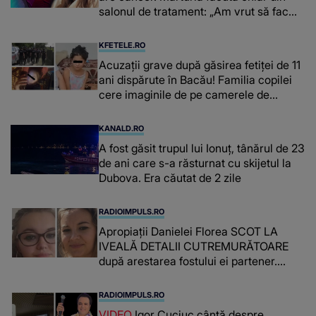
salonul de tratament: „Am vrut să fac
niște genuflexiuni și a început să mă
înțepe sânul”
KFETELE.RO
Acuzații grave după găsirea fetiței de 11
ani dispărute în Bacău! Familia copilei
cere imaginile de pe camerele de
supraveghere: „Nu s-a mai dus sora
mea...”
KANALD.RO
A fost găsit trupul lui Ionuț, tânărul de 23
de ani care s-a răsturnat cu skijetul la
Dubova. Era căutat de 2 zile
RADIOIMPULS.RO
Apropiații Danielei Florea SCOT LA
IVEALĂ DETALII CUTREMURĂTOARE
după arestarea fostului ei partener.
PRIN CE A FOST NEVOITĂ să treacă
românca ucisă în Italia și ascunsă în
RADIOIMPULS.RO
lada unui pat: " Îmi pare rău că nu am
VIDEO
Igor Cuciuc cântă despre