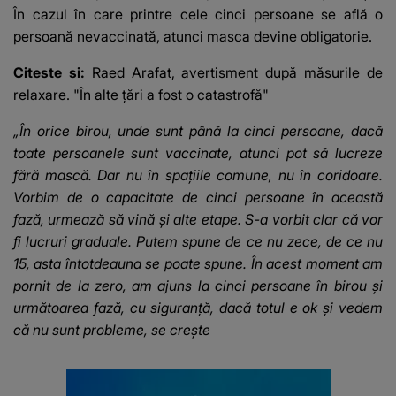
În cazul în care printre cele cinci persoane se află o
persoană nevaccinată, atunci masca devine obligatorie.
Citeste si:
Raed Arafat, avertisment după măsurile de
relaxare. "În alte țări a fost o catastrofă"
„În orice birou, unde sunt până la cinci persoane, dacă
toate persoanele sunt vaccinate, atunci pot să lucreze
fără mască. Dar nu în spaţiile comune, nu în coridoare.
Vorbim de o capacitate de cinci persoane în această
fază, urmează să vină şi alte etape. S-a vorbit clar că vor
fi lucruri graduale. Putem spune de ce nu zece, de ce nu
15, asta întotdeauna se poate spune. În acest moment am
pornit de la zero, am ajuns la cinci persoane în birou şi
următoarea fază, cu siguranţă, dacă totul e ok şi vedem
că nu sunt probleme, se creşte