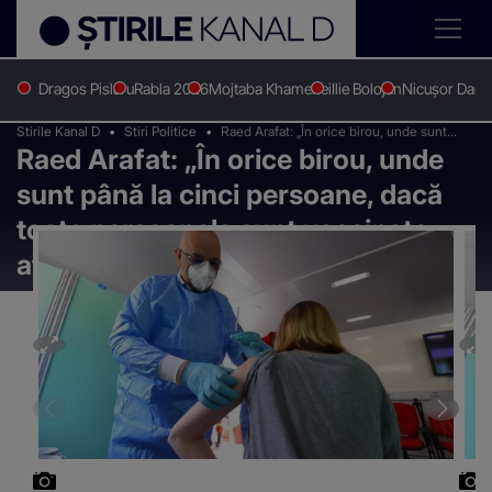
Dragos Pislaru
Rabla 2026
Mojtaba Khamenei
Ilie Bolojan
Nicușor Dan
Stirile Kanal D
Stiri Politice
Raed Arafat: „În orice birou, unde sunt
Raed Arafat: „În orice birou, unde
până la cinci persoane, dacă toate
persoanele sunt vaccinate, atunci pot să
sunt până la cinci persoane, dacă
lucreze fără mască”
toate persoanele sunt vaccinate,
atunci pot să lucreze fără mască”