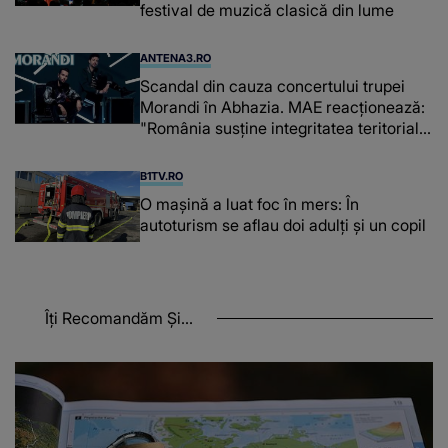
festival de muzică clasică din lume
ANTENA3.RO
Scandal din cauza concertului trupei
Morandi în Abhazia. MAE reacționează:
"România susține integritatea teritorială
a Georgiei"
B1TV.RO
O maşină a luat foc în mers: În
autoturism se aflau doi adulți și un copil
Îți Recomandăm Și...