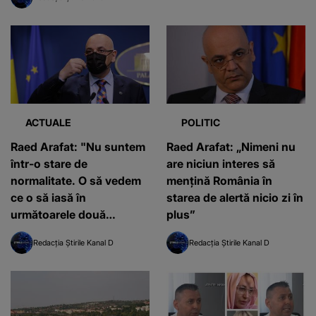
ACTUALE
POLITIC
Raed Arafat: "Nu suntem
Raed Arafat: „Nimeni nu
într-o stare de
are niciun interes să
normalitate. O să vedem
menţină România în
ce o să iasă în
starea de alertă nicio zi în
următoarele două
plus”
săptămâni"
Redacția Știrile Kanal D
Redacția Știrile Kanal D