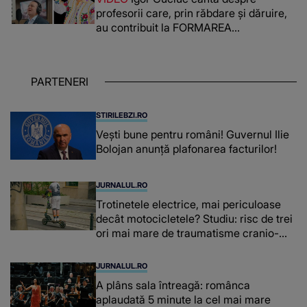
reușit să fac mai mult pentru ea și..."
profesorii care, prin răbdare și dăruire,
au contribuit la FORMAREA
OAMENILOR DE ASTĂZI. Ce spune
despre dascălii care lasă amprente
puternice ÎN SUFLETELE ELEVILOR,
PARTENERI
chiar și după trecerea anilor: "De
fiecare dată când..."
STIRILEBZI.RO
Vești bune pentru români! Guvernul Ilie
Bolojan anunță plafonarea facturilor!
JURNALUL.RO
Trotinetele electrice, mai periculoase
decât motocicletele? Studiu: risc de trei
ori mai mare de traumatisme cranio-
cerebrale
JURNALUL.RO
A plâns sala întreagă: românca
aplaudată 5 minute la cel mai mare