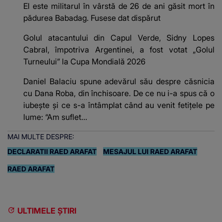
El este militarul în vârstă de 26 de ani găsit mort în
pădurea Babadag. Fusese dat dispărut
Golul atacantului din Capul Verde, Sidny Lopes
Cabral, împotriva Argentinei, a fost votat „Golul
Turneului” la Cupa Mondială 2026
Daniel Balaciu spune adevărul său despre căsnicia
cu Dana Roba, din închisoare. De ce nu i-a spus că o
iubește și ce s-a întâmplat când au venit fetițele pe
lume: “Am suflet...
MAI MULTE DESPRE:
DECLARATII RAED ARAFAT
MESAJUL LUI RAED ARAFAT
RAED ARAFAT
ULTIMELE ȘTIRI