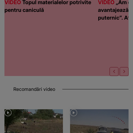
VIDEO
Topul materialelor potrivite
VIDEO
„Am de
pentru caniculă
avantajează c
puternic”. Află
Recomandări video