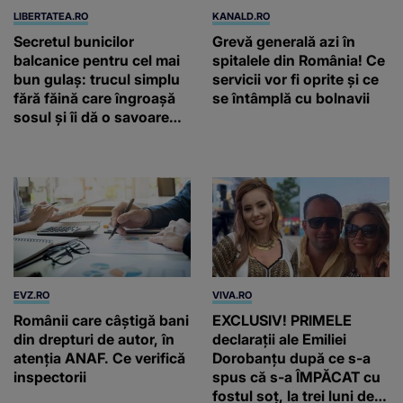
LIBERTATEA.RO
KANALD.RO
Secretul bunicilor
Grevă generală azi în
balcanice pentru cel mai
spitalele din România! Ce
bun gulaș: trucul simplu
servicii vor fi oprite și ce
fără făină care îngroașă
se întâmplă cu bolnavii
sosul și îi dă o savoare
unică
EVZ.RO
VIVA.RO
Românii care câștigă bani
EXCLUSIV! PRIMELE
din drepturi de autor, în
declarații ale Emiliei
atenția ANAF. Ce verifică
Dorobanțu după ce s-a
inspectorii
spus că s-a ÎMPĂCAT cu
fostul soț, la trei luni de