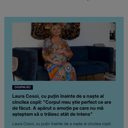
când au divorțat. Ce-a
putut să spună frumoasa
artistă i-a lăsat MASCĂ
pe toți. De data aceasta,
chiar a rupt tăcerea:
”Poate că aveam să ne
spunem, să ne...”
DIGIFM.RO
Laura Cosoi, cu puțin înainte de a naște al
cincilea copil: "Corpul meu știe perfect ce are
de făcut. A apărut o emoție pe care nu mă
așteptam să o trăiesc atât de intens"
Laura Cosoi, cu puțin înainte de a naște al cincilea copil: