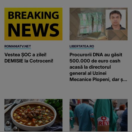
ROMANIATV.NET
LIBERTATEA.RO
Vestea ȘOC a zilei!
Procurorii DNA au găsit
DEMISIE la Cotroceni!
500.000 de euro cash
acasă la directorul
general al Uzinei
Mecanice Plopeni, dar și
două ceasuri Patek
Philippe și Rolex