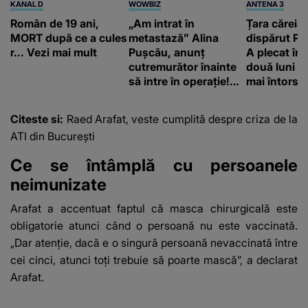
KANAL D
WOWBIZ
ANTENA 3
Român de 19 ani,
„Am intrat în
Țara căreia 
MORT după ce a cules
metastază” Alina
dispărut Pr
r... Vezi mai mult
Pușcău, anunț
A plecat în
cutremurător înainte
două luni și
să intre în operație!
mai întors
Vedeta a transmis un
mesaj emoționant
Citeste si:
Raed Arafat, veste cumplită despre criza de la
fanilor
ATI din București
Ce se întâmplă cu persoanele
neimunizate
Arafat a accentuat faptul că masca chirurgicală este
obligatorie atunci când o persoană nu este vaccinată.
„Dar atenţie, dacă e o singură persoană nevaccinată între
cei cinci, atunci toţi trebuie să poarte mască”, a declarat
Arafat.