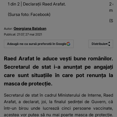
1 din 2 | Declarații Raed Arafat.
2 di
mas
(Sursa foto: Facebook)
(Sur
Georgiana Balaban
Autor:
Publicat:
21:07, 27 mai 2021
Distribuie
Adaugă-ne ca sursă preferată în Google
Raed Arafat le aduce vești bune românilor.
Secretarul de stat i-a anunțat pe angajați
care sunt situațiile în care pot renunța la
masca de protecție.
Secretarul de stat în cadrul Ministerului de Interne, Raed
Arafat, a declarat, joi, la finalul şedinţei de Guvern, că
într-un birou unde lucrează cinci persoane vaccinate,
acestea vor putea să nu mai poarte masca de protecţie.