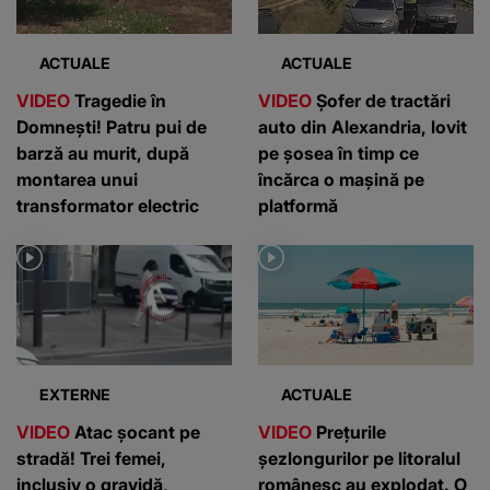
ACTUALE
ACTUALE
VIDEO
Tragedie în
VIDEO
Șofer de tractări
Domnești! Patru pui de
auto din Alexandria, lovit
barză au murit, după
pe șosea în timp ce
montarea unui
încărca o mașină pe
transformator electric
platformă
EXTERNE
ACTUALE
VIDEO
Atac șocant pe
VIDEO
Prețurile
stradă! Trei femei,
șezlongurilor pe litoralul
inclusiv o gravidă,
românesc au explodat. O