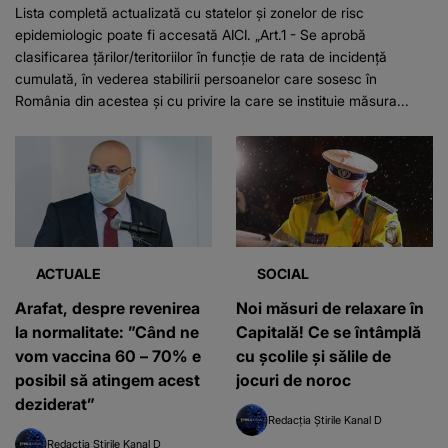
Lista completă actualizată cu statelor şi zonelor de risc
epidemiologic poate fi accesată AICI. „Art.1 - Se aprobă
clasificarea ţărilor/teritoriilor în funcţie de rata de incidenţă
cumulată, în vederea stabilirii persoanelor care sosesc în
România din acestea şi cu privire la care se instituie măsura...
ACTUALE
SOCIAL
Arafat, despre revenirea
Noi măsuri de relaxare în
la normalitate: ”Când ne
Capitală! Ce se întâmplă
vom vaccina 60 – 70% e
cu școlile și sălile de
posibil să atingem acest
jocuri de noroc
deziderat”
Redacția Știrile Kanal D
Redacția Știrile Kanal D