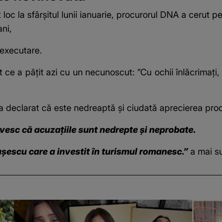
 loc la sfârșitul lunii ianuarie, procurorul DNA a ceru
ni,
 executare.
t ce a pățit azi cu un necunoscut: ”Cu ochii înlăcrimați
a a declarat că este nedreaptă și ciudată aprecierea pro
vesc că acuzațiile sunt nedrepte și neprobate.
șescu care a investit în turismul romanesc.”
a mai s