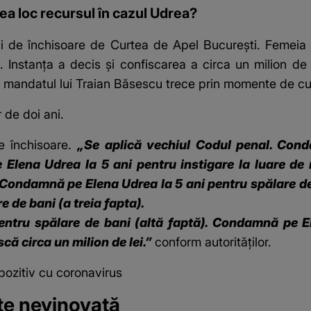
ea loc recursul în cazul Udrea?
i de închisoare
de Curtea de Apel București. Femeia e
. Instanța a decis și confiscarea a circa un milion de 
al în mandatul lui Traian Băsescu trece prin momente de 
 de doi ani.
de închisoare.
„Se aplică vechiul Codul penal. Con
 Elena Udrea la 5 ani pentru instigare la luare de
. Condamnă pe Elena Udrea la 5 ani pentru spălare d
e de bani (a treia fapta).
ntru spălare de bani (altă faptă). Condamnă pe El
că circa un milion de lei.”
conform autorităților.
pozitiv cu coronavirus
te nevinovată