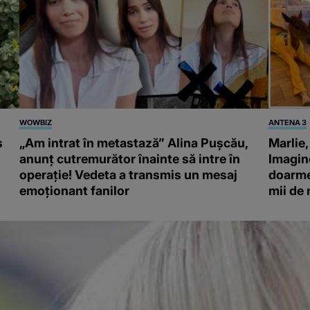
WOWBIZ
ANTENA 3
s
„Am intrat în metastază” Alina Pușcău,
Marlie,
anunț cutremurător înainte să intre în
Imagine
operație! Vedeta a transmis un mesaj
doarme 
emoționant fanilor
mii de