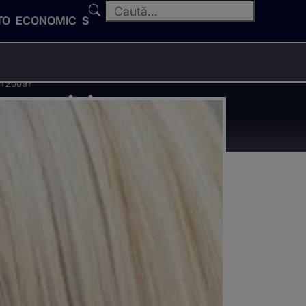
TO
ECONOMIC
SPORT
din 2009?
 cu privire
2009?