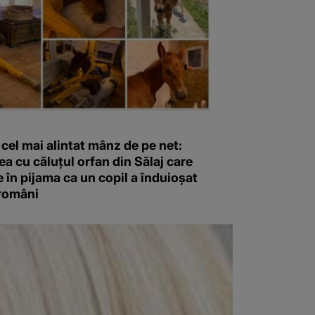
 cel mai alintat mânz de pe net:
a cu căluțul orfan din Sălaj care
în pijama ca un copil a înduioșat
 români