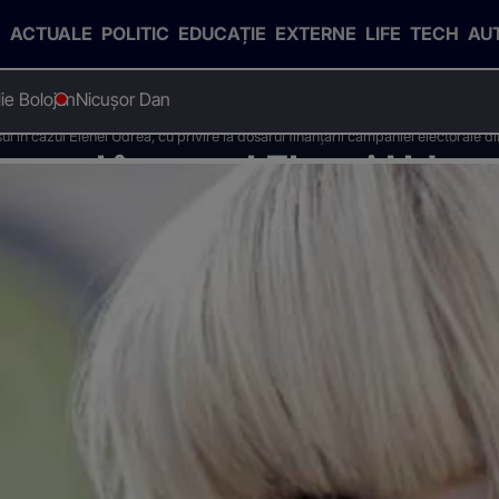
ACTUALE
POLITIC
EDUCAȚIE
EXTERNE
LIFE
TECH
AU
Ilie Bolojan
Nicușor Dan
l în cazul Elenei Udrea, cu privire la dosarul finanțării campaniei electorale 
ursul în cazul Elenei Udrea,
i campaniei electorale din 