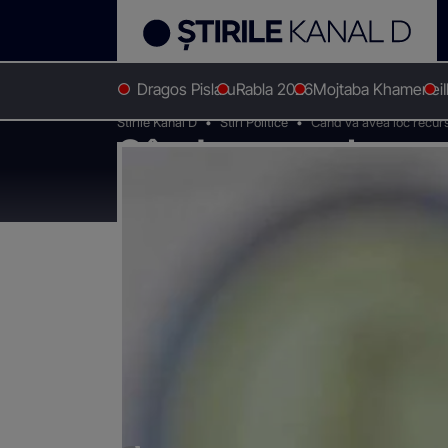
Dragos Pislaru
Rabla 2026
Mojtaba Khamenei
Stirile Kanal D
Stiri Politice
Când va avea loc recursu
Când va avea loc rec
la dosarul finanțări