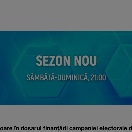
oare în dosarul finanțării campaniei electorale 