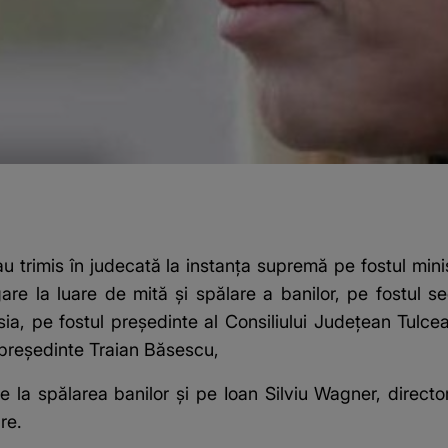
au trimis în judecată la instanţa supremă pe fostul minis
e la luare de mită şi spălare a banilor, pe fostul sec
ia, pe fostul preşedinte al Consiliului Judeţean Tulcea
 preşedinte Traian Băsescu,
re la spălarea banilor şi pe Ioan Silviu Wagner, direct
re.