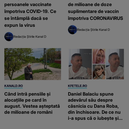
persoanele vaccinate
de milioane de doze
împotriva COVID-19. Ce
suplimentare de vaccin
se întâmplă dacă se
împotriva CORONAVIRUS
expun la virus
Redacția Știrile Kanal D
Redacția Știrile Kanal D
KANALD.RO
KFETELE.RO
Când intră pensiile și
Daniel Balaciu spune
alocațiile pe card în
adevărul său despre
august. Vestea așteptată
căsnicia cu Dana Roba,
de milioane de români
din închisoare. De ce nu
i-a spus că o iubește și
ce s-a întâmplat când au