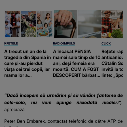
KFETELE
RADIO IMPULS
CLICK
A trecut un an de la
A încasat PENSIA
Rețete rapi
tragedia din Spania în
mamei sale timp de 10
anticanicul
care și-au pierdut
ani, deși femeia era
Cătălin Scă
viața cei trei copii, iar
moartă. CUM A FOST
invită la to
mama lor a…
DESCOPERIT bărbatul
linte: „Spor 
de 50 de ani și ce
proteine!”
afacere a deschis cu
banii obținuți? SUMA
”Dacă începem să urmărim şi să vânăm fantome de
E COLOSALĂ
colo-colo, nu vom ajunge niciodată nicăieri”,
apreciază
Peter Ben Embarek, contactat telefonic de către AFP de