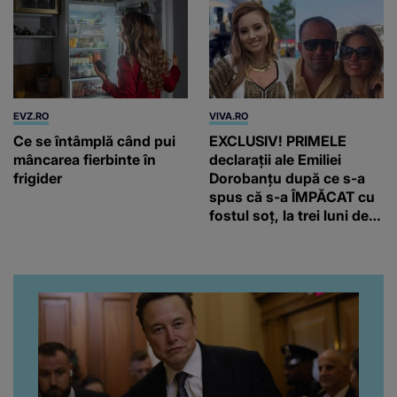
EVZ.RO
VIVA.RO
Ce se întâmplă când pui
EXCLUSIV! PRIMELE
mâncarea fierbinte în
declarații ale Emiliei
frigider
Dorobanțu după ce s-a
spus că s-a ÎMPĂCAT cu
fostul soț, la trei luni de
când au divorțat. Ce-a
putut să spună frumoasa
artistă i-a lăsat MASCĂ
pe toți. De data aceasta,
chiar a rupt tăcerea:
”Poate că aveam să ne
spunem, să ne...”