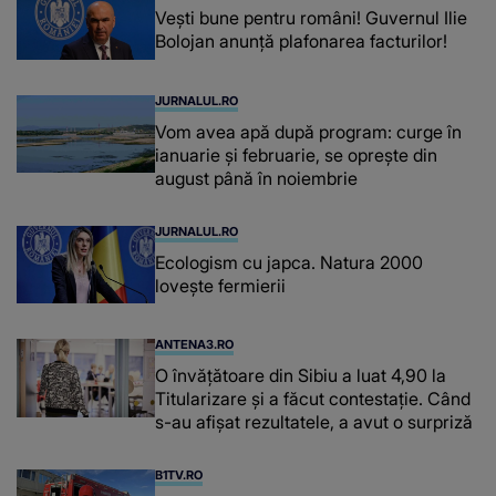
Vești bune pentru români! Guvernul Ilie
Bolojan anunță plafonarea facturilor!
JURNALUL.RO
Vom avea apă după program: curge în
ianuarie și februarie, se oprește din
august până în noiembrie
JURNALUL.RO
Ecologism cu japca. Natura 2000
lovește fermierii
ANTENA3.RO
O învățătoare din Sibiu a luat 4,90 la
Titularizare și a făcut contestație. Când
s-au afișat rezultatele, a avut o surpriză
B1TV.RO