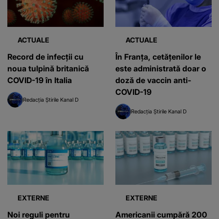
ACTUALE
ACTUALE
Record de infecții cu
În Franța, cetățenilor le
noua tulpină britanică
este administrată doar o
COVID-19 în Italia
doză de vaccin anti-
COVID-19
Redacția Știrile Kanal D
Redacția Știrile Kanal D
EXTERNE
EXTERNE
Noi reguli pentru
Americanii cumpără 200