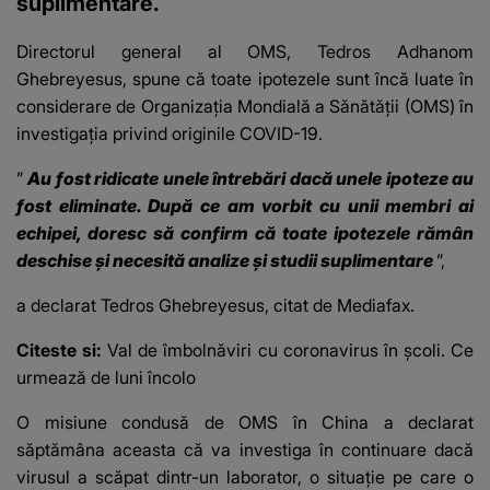
suplimentare.
Directorul general al OMS, Tedros Adhanom
Ghebreyesus, spune că
toate ipotezele sunt încă luate în
considerare
de Organizația Mondială a Sănătății (OMS) în
investigația privind originile COVID-19.
”
Au fost ridicate unele întrebări dacă unele ipoteze au
fost eliminate. După ce am vorbit cu unii membri ai
echipei, doresc să confirm că toate ipotezele rămân
deschise și necesită analize și studii suplimentare
”,
a declarat Tedros Ghebreyesus
, citat de Mediafax.
Citeste si:
Val de îmbolnăviri cu coronavirus în școli. Ce
urmează de luni încolo
O misiune condusă de OMS în China
a declarat
săptămâna aceasta că va investiga în continuare dacă
virusul a scăpat dintr-un laborator, o situație pe care o