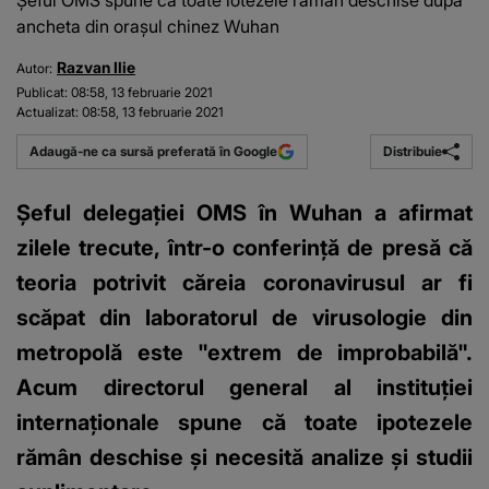
Șeful OMS spune că toate iotezele rămân deschise după
ancheta din orașul chinez Wuhan
Razvan Ilie
Autor:
Publicat:
08:58, 13 februarie 2021
Actualizat:
08:58, 13 februarie 2021
Distribuie
Adaugă-ne ca sursă preferată în Google
Șeful delegației OMS în Wuhan a afirmat
zilele trecute, într-o conferință de presă că
teoria potrivit căreia coronavirusul ar fi
scăpat din laboratorul de virusologie din
metropolă este "extrem de improbabilă".
Acum directorul general al instituției
internaționale spune că toate ipotezele
rămân deschise și necesită analize și studii