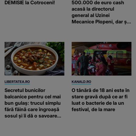
DEMISIE la Cotroceni!
500.000 de euro cash
acasă la directorul
general al Uzinei
Mecanice Plopeni, dar și
două ceasuri Patek
Philippe și Rolex
LIBERTATEA.RO
KANALD.RO
Secretul bunicilor
O tânără de 18 ani este în
balcanice pentru cel mai
stare gravă după ce ar fi
bun gulaș: trucul simplu
luat o bacterie de la un
fără făină care îngroașă
festival, de la mare
sosul și îi dă o savoare
unică