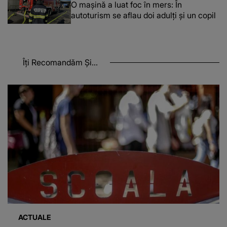
O maşină a luat foc în mers: În
autoturism se aflau doi adulți și un copil
Îți Recomandăm Și...
ACTUALE