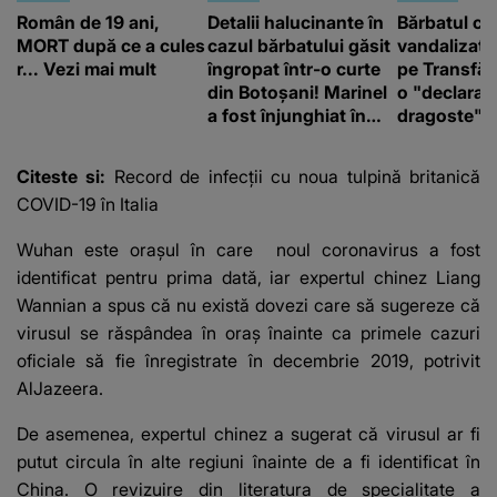
Român de 19 ani,
Detalii halucinante în
Bărbatul ca
MORT după ce a cules
cazul bărbatului găsit
vandalizat 
r... Vezi mai mult
îngropat într-o curte
pe Transfă
din Botoșani! Marinel
o "declaraţ
a fost înjunghiat în
dragoste" e
inimă, iar concubina
poliție și c
lui se numără printre
mediu
Citeste si:
Record de infecții cu noua tulpină britanică
suspecți
COVID-19 în Italia
Wuhan este orașul în care
noul coronavirus a fost
identificat pentru prima dată
, iar expertul chinez Liang
Wannian a spus că nu există dovezi care să sugereze că
virusul se răspândea în oraș înainte ca primele cazuri
oficiale să fie înregistrate în decembrie 2019, potrivit
AlJazeera.
De asemenea, expertul chinez a sugerat că virusul ar fi
putut circula în alte regiuni înainte de a fi identificat în
China. O revizuire din literatura de specialitate a