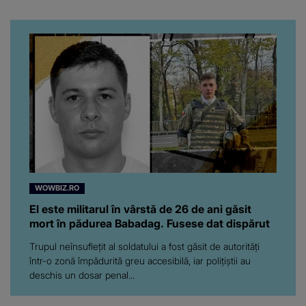
venit fetițele pe lume:
“Am suflet mare. Eu am
ajutat-o.”
WOWBIZ.RO
El este militarul în vârstă de 26 de ani găsit
mort în pădurea Babadag. Fusese dat dispărut
Trupul neînsuflețit al soldatului a fost găsit de autorități
într-o zonă împădurită greu accesibilă, iar polițiștii au
deschis un dosar penal...