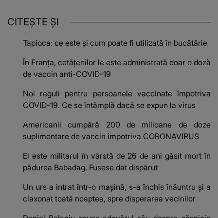
CITEȘTE ȘI
Tapioca: ce este și cum poate fi utilizată în bucătărie
În Franța, cetățenilor le este administrată doar o doză
de vaccin anti-COVID-19
Noi reguli pentru persoanele vaccinate împotriva
COVID-19. Ce se întâmplă dacă se expun la virus
Americanii cumpără 200 de milioane de doze
suplimentare de vaccin împotriva CORONAVIRUS
El este militarul în vârstă de 26 de ani găsit mort în
pădurea Babadag. Fusese dat dispărut
Un urs a intrat într-o mașină, s-a închis înăuntru și a
claxonat toată noaptea, spre disperarea vecinilor
Daniel Balaciu spune adevărul său despre căsnicia