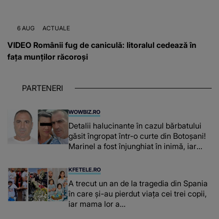
6 AUG
ACTUALE
VIDEO Românii fug de caniculă: litoralul cedează în
fața munților răcoroși
PARTENERI
WOWBIZ.RO
Detalii halucinante în cazul bărbatului
găsit îngropat într-o curte din Botoșani!
Marinel a fost înjunghiat în inimă, iar
concubina lui se numără printre
suspecți
KFETELE.RO
A trecut un an de la tragedia din Spania
în care și-au pierdut viața cei trei copii,
iar mama lor a…