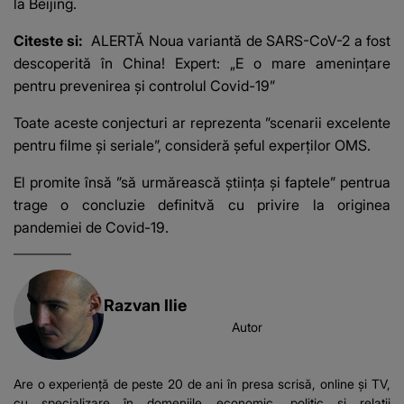
la Beijing.
Citeste si:
ALERTĂ Noua variantă de SARS-CoV-2 a fost
descoperită în China! Expert: „E o mare ameninţare
pentru prevenirea şi controlul Covid-19”
Toate aceste conjecturi ar reprezenta ”scenarii excelente
pentru filme şi seriale”, consideră şeful experţilor OMS.
El promite însă ”să urmărească ştiinţa şi faptele” pentrua
trage o concluzie definitvă cu privire la originea
pandemiei de Covid-19.
Razvan Ilie
Autor
Are o experiență de peste 20 de ani în presa scrisă, online și TV,
cu specializare în domeniile economic, politic și relații