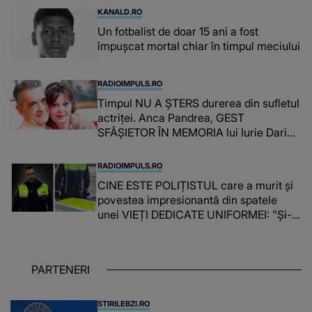
KANALD.RO
Un fotbalist de doar 15 ani a fost
împușcat mortal chiar în timpul meciului
RADIOIMPULS.RO
Timpul NU A ȘTERS durerea din sufletul
actriței. Anca Pandrea, GEST
SFÂȘIETOR ÎN MEMORIA lui Iurie Darie:
"A fost copleșitor. Pe măsură ce trece
timpul parcă..."
RADIOIMPULS.RO
CINE ESTE POLIȚISTUL care a murit și
povestea impresionantă din spatele
unei VIEȚI DEDICATE UNIFORMEI: "Și-a
îndeplinit misiunile cu responsabilitate,
iar în relația cu colegii a fost un sprijin,
un sfătuitor și un..."
PARTENERI
STIRILEBZI.RO