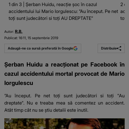
1 din 3 | Șerban Huidu, reacție șoc în cazul
2 di
accidentului lui Mario Iorgulescu: ”Au început. Pe net
acci
toți sunt judecători si toți AU DREPTATE”
toți
R.B.
Autor:
Publicat:
16:11, 15 septembrie 2019
Distribuie
Adaugă-ne ca sursă preferată în Google
Șerban Huidu a reacționat pe Facebook în
cazul accidentului mortal provocat de Mario
Iorgulescu
”Au început. Pe net toți sunt judecători si toți "Au
dreptate". Nu e treaba mea să comentez un accident.
Atât timp cât nu se știu detalii este inutil.