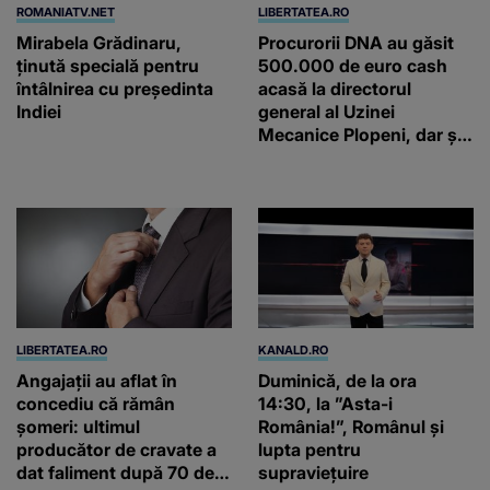
ROMANIATV.NET
LIBERTATEA.RO
Mirabela Grădinaru,
Procurorii DNA au găsit
ţinută specială pentru
500.000 de euro cash
întâlnirea cu preşedinta
acasă la directorul
Indiei
general al Uzinei
Mecanice Plopeni, dar și
două ceasuri Patek
Philippe și Rolex
LIBERTATEA.RO
KANALD.RO
Angajații au aflat în
Duminică, de la ora
concediu că rămân
14:30, la ”Asta-i
șomeri: ultimul
România!”, Românul și
producător de cravate a
lupta pentru
dat faliment după 70 de
supraviețuire