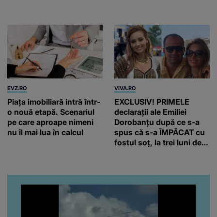
ani, în Elveția
EVZ.RO
VIVA.RO
Piața imobiliară intră într-
EXCLUSIV! PRIMELE
o nouă etapă. Scenariul
declarații ale Emiliei
pe care aproape nimeni
Dorobanțu după ce s-a
nu îl mai lua în calcul
spus că s-a ÎMPĂCAT cu
fostul soț, la trei luni de
când au divorțat. Ce-a
putut să spună frumoasa
artistă i-a lăsat MASCĂ
pe toți. De data aceasta,
chiar a rupt tăcerea:
”Poate că aveam să ne
spunem, să ne...”