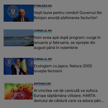
STIRILEBZI.RO
Vești bune pentru români! Guvernul Ilie
Bolojan anunță plafonarea facturilor!
JURNALUL.RO
Vom avea apă după program: curge în
ianuarie și februarie, se oprește din
august până în noiembrie
JURNALUL.RO
Ecologism cu japca. Natura 2000
lovește fermierii
ANTENA3.RO
Al cincilea val de caniculă va sufoca
Europa săptămâna viitoare. HARTA
domului de căldură care va aduce până
la 42 de grade Celsius