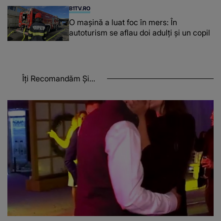
B1TV.RO
O maşină a luat foc în mers: În
autoturism se aflau doi adulți și un copil
Îți Recomandăm Și...