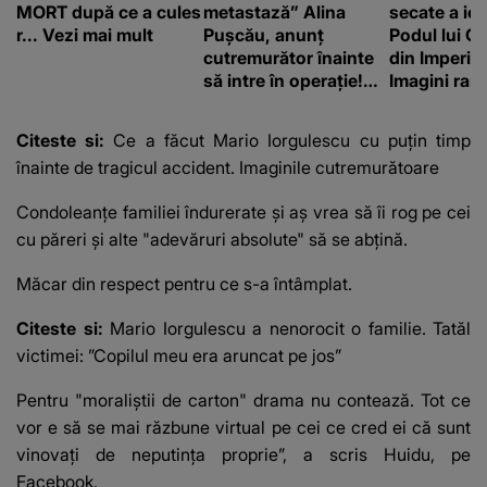
MORT după ce a cules
metastază” Alina
secate a ieși
r... Vezi mai mult
Pușcău, anunț
Podul lui C
cutremurător înainte
din Imperiu
să intre în operație!
Imagini rare
Vedeta a transmis un
impresiona
mesaj emoționant
construcție
Citeste si:
Ce a făcut Mario Iorgulescu cu puțin timp
fanilor
înainte de tragicul accident. Imaginile cutremurătoare
Condoleanțe familiei îndurerate și aș vrea să îi rog pe cei
cu păreri și alte "adevăruri absolute" să se abțină.
Măcar din respect pentru ce s-a întâmplat.
Citeste si:
Mario Iorgulescu a nenorocit o familie. Tatăl
victimei: ”Copilul meu era aruncat pe jos”
Pentru "moraliștii de carton" drama nu contează. Tot ce
vor e să se mai răzbune virtual pe cei ce cred ei că sunt
vinovați de neputința proprie”, a scris Huidu, pe
Facebook.