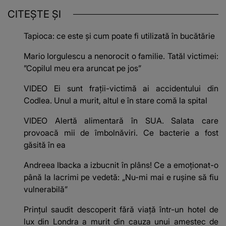
CITEȘTE ȘI
Tapioca: ce este și cum poate fi utilizată în bucătărie
Mario Iorgulescu a nenorocit o familie. Tatăl victimei:
”Copilul meu era aruncat pe jos”
VIDEO Ei sunt frații-victimă ai accidentului din
Codlea. Unul a murit, altul e în stare comă la spital
VIDEO Alertă alimentară în SUA. Salata care
provoacă mii de îmbolnăviri. Ce bacterie a fost
găsită în ea
Andreea Ibacka a izbucnit în plâns! Ce a emoționat-o
până la lacrimi pe vedetă: „Nu-mi mai e rușine să fiu
vulnerabilă”
Prințul saudit descoperit fără viață într-un hotel de
lux din Londra a murit din cauza unui amestec de