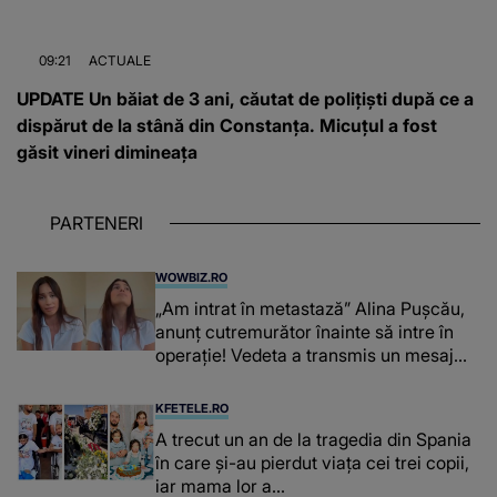
09:21
ACTUALE
UPDATE Un băiat de 3 ani, căutat de polițiști după ce a
dispărut de la stână din Constanța. Micuțul a fost
găsit vineri dimineața
PARTENERI
WOWBIZ.RO
„Am intrat în metastază” Alina Pușcău,
anunț cutremurător înainte să intre în
operație! Vedeta a transmis un mesaj
emoționant fanilor
KFETELE.RO
A trecut un an de la tragedia din Spania
în care și-au pierdut viața cei trei copii,
iar mama lor a…