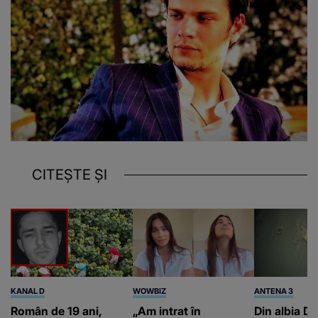
CITEȘTE ȘI
KANAL D
WOWBIZ
ANTENA 3
Român de 19 ani,
„Am intrat în
Din albia Du