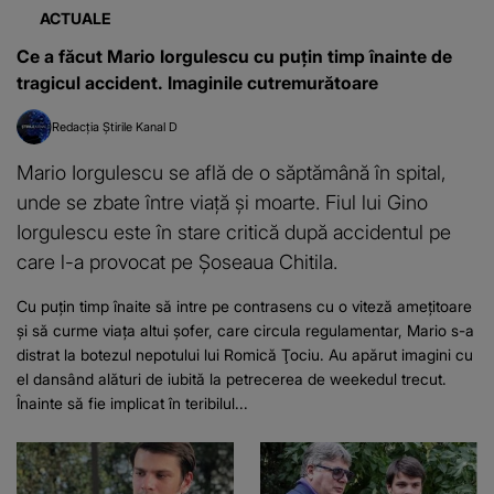
ACTUALE
Ce a făcut Mario Iorgulescu cu puțin timp înainte de
tragicul accident. Imaginile cutremurătoare
Redacția Știrile Kanal D
Mario Iorgulescu se află de o săptămână în spital,
unde se zbate între viaţă şi moarte. Fiul lui Gino
Iorgulescu este în stare critică după accidentul pe
care l-a provocat pe Şoseaua Chitila.
Cu puţin timp înaite să intre pe contrasens cu o viteză ameţitoare
şi să curme viaţa altui şofer, care circula regulamentar, Mario s-a
distrat la botezul nepotului lui Romică Ţociu. Au apărut imagini cu
el dansând alături de iubită la petrecerea de weekedul trecut.
Înainte să fie implicat în teribilul...