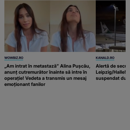
WOWBIZ.RO
KANALD.RO
„Am intrat în metastază” Alina Pușcău,
Alertă de secur
anunț cutremurător înainte să intre în
Leipzig/Halle! T
operație! Vedeta a transmis un mesaj
suspendat după
emoționant fanilor