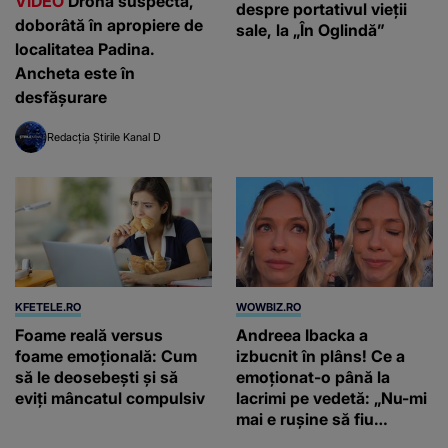
VIDEO
Dronă suspectă,
despre portativul vieții
doborâtă în apropiere de
sale, la „În Oglindă”
localitatea Padina.
Ancheta este în
desfășurare
Redacția Știrile Kanal D
KFETELE.RO
WOWBIZ.RO
Foame reală versus
Andreea Ibacka a
foame emoțională: Cum
izbucnit în plâns! Ce a
să le deosebești și să
emoționat-o până la
eviți mâncatul compulsiv
lacrimi pe vedetă: „Nu-mi
mai e rușine să fiu
vulnerabilă”