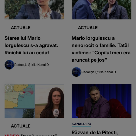
ACTUALE
ACTUALE
Starea lui Mario
Mario Iorgulescu a
Iorgulescu s-a agravat.
nenorocit o familie. Tatăl
Rinichii lui au cedat
victimei: ”Copilul meu era
aruncat pe jos”
Redacția Știrile Kanal D
Redacția Știrile Kanal D
KANALD.RO
ACTUALE
Răzvan de la Pitești,