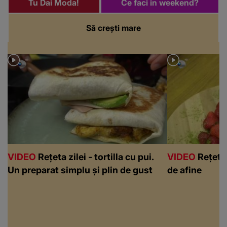
Tu Dai Moda!
Ce faci in weekend?
Să crești mare
VIDEO
Rețeta zilei - tortilla cu pui.
VIDEO
Rețeta 
Un preparat simplu și plin de gust
de afine