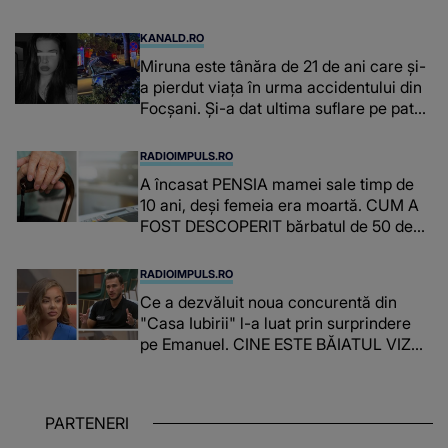
KANALD.RO
Miruna este tânăra de 21 de ani care și-
a pierdut viața în urma accidentului din
Focșani. Și-a dat ultima suflare pe patul
de spital
RADIOIMPULS.RO
A încasat PENSIA mamei sale timp de
10 ani, deși femeia era moartă. CUM A
FOST DESCOPERIT bărbatul de 50 de
ani și ce afacere a deschis cu banii
obținuți? SUMA E COLOSALĂ
RADIOIMPULS.RO
Ce a dezvăluit noua concurentă din
"Casa Iubirii" l-a luat prin surprindere
pe Emanuel. CINE ESTE BĂIATUL VIZAT
de Alexandra?! Aflându-se în fața
faptului împlinit, A RECUNOSCUT
IMEDIAT: "Am avut..."
PARTENERI