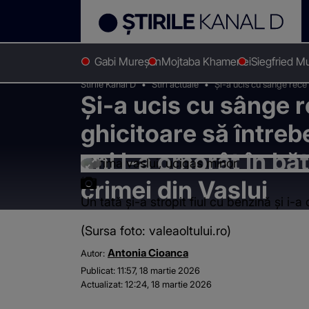
Gabi Mureșan
Mojtaba Khamenei
Siegfried M
Stirile Kanal D
Stiri actuale
Și-a ucis cu sânge rece 
Și-a ucis cu sânge r
foc. Filmul crimei din Va
ghicitoare să întreb
ani l-a omorât în băt
crimei din Vaslui
Un tată și-a stropit fiul cu benzină și i-
(Sursa foto: valeaoltului.ro)
Antonia Cioanca
Autor:
Publicat:
11:57, 18 martie 2026
Actualizat:
12:24, 18 martie 2026