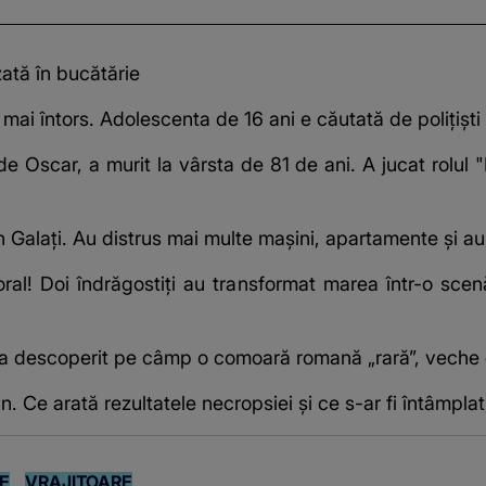
zată în bucătărie
ai întors. Adolescenta de 16 ani e căutată de polițiști
 de Oscar, a murit la vârsta de 81 de ani. A jucat rolu
in Galați. Au distrus mai multe mașini, apartamente și 
oral! Doi îndrăgostiți au transformat marea într-o scenă
 a descoperit pe câmp o comoară romană „rară”, veche 
n. Ce arată rezultatele necropsiei și ce s-ar fi întâmplat
E
VRAJITOARE