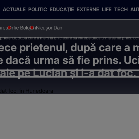
ACTUALE
POLITIC
EDUCAȚIE
EXTERNE
LIFE
TECH
AU
uresan
Ilie Bolojan
Nicușor Dan
prietenul, după care a mers la ghicitoare să întrebe dacă urma să fie prins. Ucig
ece prietenul, după care a 
slui
e dacă urma să fie prins. Uc
aie pe Lucian și i-a dat foc.
a dat foc, în Hunedoara