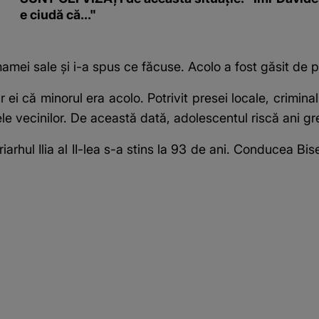
e ciudă că..."
mei sale și i-a spus ce făcuse. Acolo a fost găsit de poli
 ei că minorul era acolo. Potrivit presei locale, crimina
sele vecinilor. De această dată, adolescentul riscă ani g
iarhul Ilia al II-lea s-a stins la 93 de ani. Conducea 