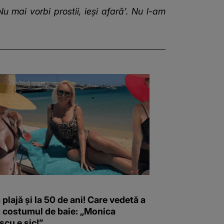
u mai vorbi prostii, ieși afară'. Nu l-am
 plajă și la 50 de ani! Care vedetă a
t costumul de baie: „Monica
scu e șic!”