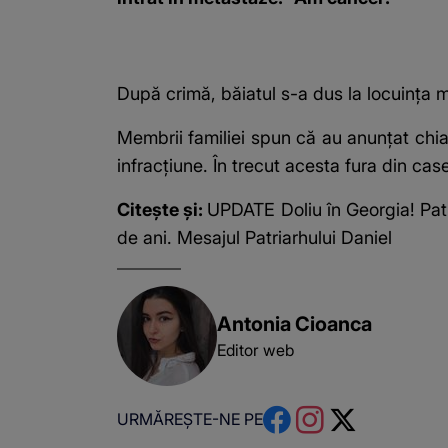
După crimă, băiatul s-a dus la locuința ma
Membrii familiei spun că au anunțat chiar
infracțiune. În trecut acesta fura din ca
Citește și:
UPDATE Doliu în Georgia! Patr
de ani. Mesajul Patriarhului Daniel
Antonia Cioanca
Editor web
URMĂREȘTE-NE PE