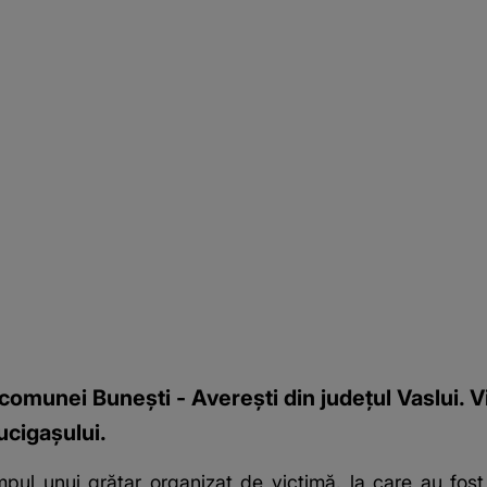
 comunei Bunești - Averești din județul Vaslui. V
 ucigașului.
impul unui grătar organizat de victimă, la care au fost