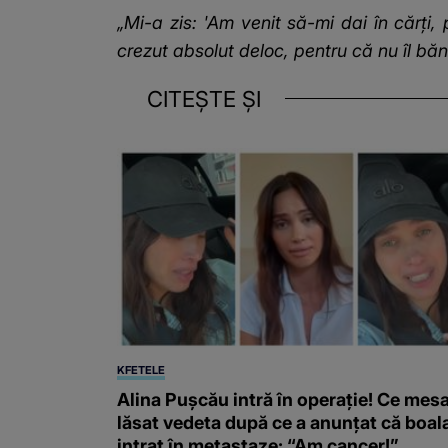
„Mi-a zis: 'Am venit să-mi dai în cărți,
crezut absolut deloc, pentru că nu îl bă
CITEȘTE ȘI
KFETELE
Alina Pușcău intră în operație! Ce mesa
lăsat vedeta după ce a anunțat că boal
intrat în metastaze: “Am cancer!”