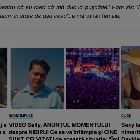
 pentru că eu cred că mă duc la pușcărie.' I-am zis: 'N
nuiam în stare de așa ceva”
, a mărturisit femeia.
RADIO IMPULS
CLICK
j a
VIDEO Selly, ANUNȚUL MOMENTULUI
Sexy la
a a
despre NIBIRU! Ce se va întâmpla și CINE
nimeri
SUNT CEI VIZAȚI de această situație: "Îmi
Davide