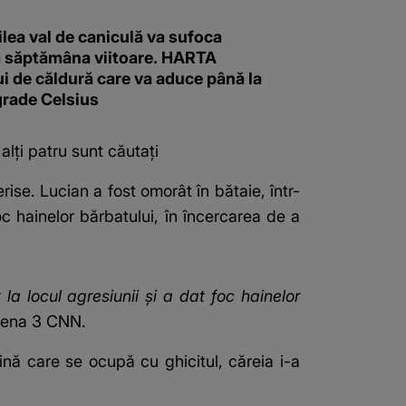
ilea val de caniculă va sufoca
 săptămâna viitoare. HARTA
i de căldură care va aduce până la
grade Celsius
lți patru sunt căutați
ise. Lucian a fost omorât în bătaie, într-
c hainelor bărbatului, în încercarea de a
la locul agresiunii și a dat foc hainelor
tena 3 CNN
.
cină care se ocupă cu ghicitul, căreia i-a