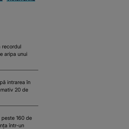
 recordul
e aripa unui
pă intrarea în
imativ 20 de
t peste 160 de
ința într-un