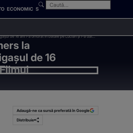
TO
ECONOMIC
SPORT
așul de 16 ani l-a omorât în bătaie pe Lucian și i-a dat
mers la
igașul de 16
 Filmul
Adaugă-ne ca sursă preferată în Google
Distribuie