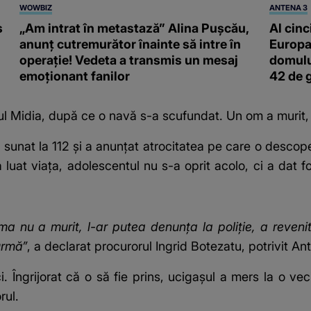
WOWBIZ
ANTENA 3
s
„Am intrat în metastază” Alina Pușcău,
Al cinc
anunț cutremurător înainte să intre în
Europa
operație! Vedeta a transmis un mesaj
domulu
emoționant fanilor
42 de 
ul Midia, după ce o navă s-a scufundat. Un om a murit, a
 sunat la 112 și a anunțat atrocitatea pe care o descoper
luat viața, adolescentul nu s-a oprit acolo, ci a dat fo
a nu a murit, l-ar putea denunța la poliție, a revenit 
urmă”
, a declarat procurorul Ingrid Botezatu, potrivit
An
ci. Îngrijorat că o să fie prins, ucigașul a mers la o ve
rul.