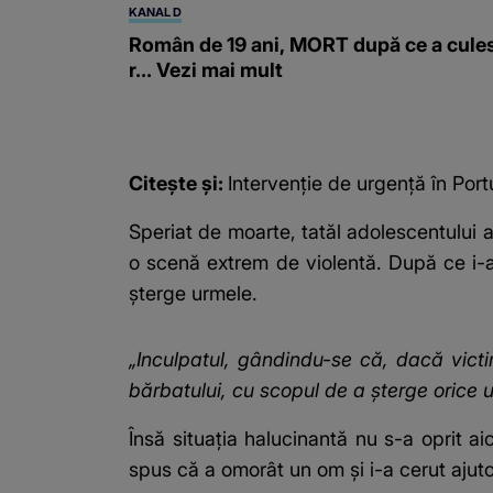
KANAL D
Român de 19 ani, MORT după ce a cule
r... Vezi mai mult
Citește și:
Intervenție de urgență în Port
Speriat de moarte, tatăl adolescentului a
o scenă extrem de violentă. După ce i-a 
șterge urmele.
„Inculpatul, gândindu-se că, dacă victim
bărbatului, cu scopul de a șterge orice 
Însă situația halucinantă nu s-a oprit ai
spus că a omorât un om și i-a cerut ajuto