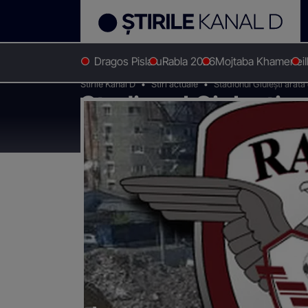
Dragos Pislaru
Rabla 2026
Mojtaba Khamenei
Stirile Kanal D
Stiri actuale
Stadionul Giulești ara
Stadionul Giulești 
arena demolată FO