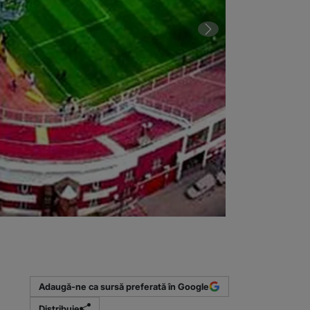
2 din 4 | Sta
Adaugă-ne ca sursă preferată în Google
Distribuie