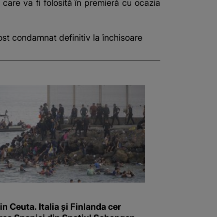
care va fi folosită în premieră cu ocazia
fost condamnat definitiv la închisoare
in Ceuta. Italia și Finlanda cer