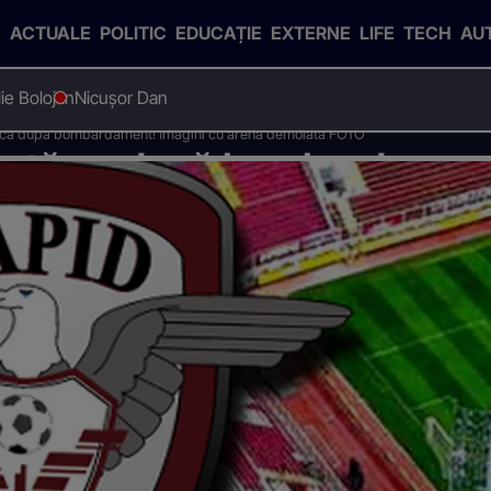
ACTUALE
POLITIC
EDUCAȚIE
EXTERNE
LIFE
TECH
AU
Ilie Bolojan
Nicușor Dan
tă ca după bombardament! Imagini cu arena demolată FOTO
arată ca după bombardament
TO