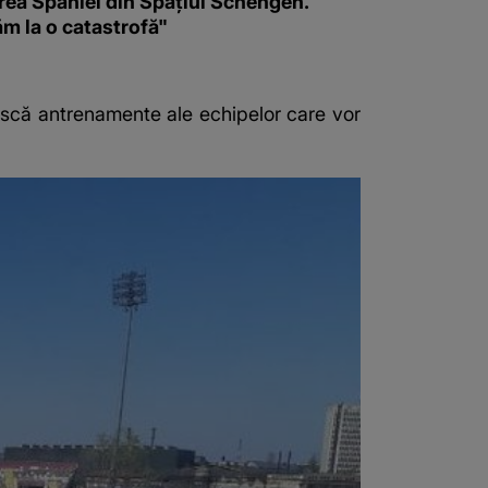
rea Spaniei din Spațiul Schengen.
m la o catastrofă"
iască antrenamente ale echipelor care vor