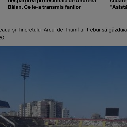
despărțirea profesională de Andreea
scoate
Bălan. Ce le-a transmis fanilor
"Asistă
Steaua și Tineretului-Arcul de Triumf ar trebui să găzdu
20.