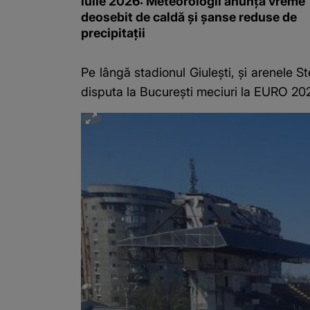
iulie 2026: Meteorologii anunță vreme
deosebit de caldă și șanse reduse de
precipitații
Pe lângă stadionul Giulești, și arenele 
disputa la Bucureşti meciuri la EURO 20