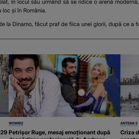
olat, în locul său urmând să se ridice o arenă modernă, 
 loc și în România.
 de la Dinamo, făcut praf de fiica unei glorii, după ce a 
WOWBIZ
ANTENA 3
 29
Petrișor Ruge, mesaj emoționant după
Criza d