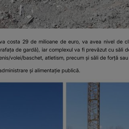
va costa 29 de milioane de euro, va avea nivel de cl
rafaţa de gardă), iar complexul va fi prevăzut cu săli d
enis/volei/baschet, atletism, precum şi săli de forţă sau
, administrare și alimentație publică.