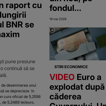
n raport cu
fondul
ungirii
prelungirii
19 mai 2026
sul BNR se
crizei politice.
maxim
Mesajul lui
Mugur
Isărescu: Este
ști pune presiune
nevoie de un
STIRI ECONOMICE
ro continuă să se
Guvern
VIDEO
Euro a
ală.
explodat după
ată de desemnarea unui
 să se deprecieze în
căderea
un curs oficial de 5,2556
ă, de 5,2489 lei/euro.
Guvernului. U