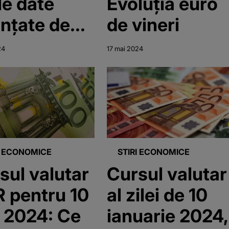
le date
Evoluția euro
nțate de
de vineri
R
24
17 mai 2024
I ECONOMICE
STIRI ECONOMICE
sul valutar
Cursul valutar
 pentru 10
al zilei de 10
 2024: Ce
ianuarie 2024,