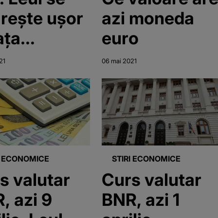
ărește ușor
azi moneda
ața
euro
edei euro
21
06 mai 2021
I ECONOMICE
STIRI ECONOMICE
s valutar
Curs valutar
, azi 9
BNR, azi 1