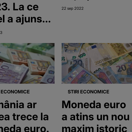
La ce
22 sep 2022
el a ajuns
o în
23
imele 24 de
? Ultima
I ECONOMICE
STIRI ECONOMICE
ânia ar
Moneda euro
ea trece la
a atins un nou
eda euro.
maxim istoric