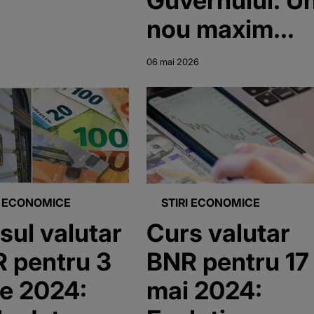
nou maxim
istoric anunța
06 mai 2026
de BNR: 5,26
lei
I ECONOMICE
STIRI ECONOMICE
sul valutar
Curs valutar
 pentru 3
BNR pentru 17
ie 2024:
mai 2024: