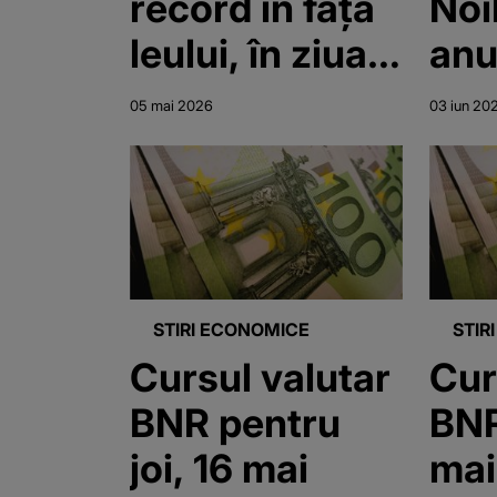
record în fața
Noi
leului, în ziua
anu
moțiunii de
BN
05 mai 2026
03 iun 20
cenzură.
Anunțul de la
BNR
STIRI ECONOMICE
STIR
Cursul valutar
Cur
BNR pentru
BNR
joi, 16 mai
mai