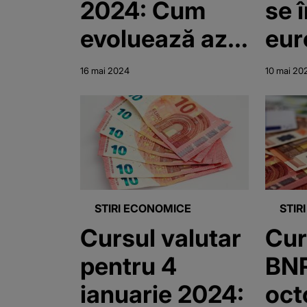
2024: Cum
se 
evoluează azi
eur
euro?
16 mai 2024
10 mai 20
STIRI ECONOMICE
STIR
Cursul valutar
Cur
pentru 4
BNR
ianuarie 2024:
oct