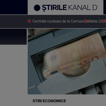
Centrala nucleara de la Cernavoda
Rabla 202
Stirile Kanal D
Curs euro
Știri despre
"Curs eur
STIRI ECONOMICE