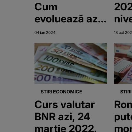
Cum
2023. 
evoluează azi
niv
euro?
eur
04 ian 2024
18 oct 20
ult
ore
oră
STIRI ECONOMICE
STIR
Curs valutar
Rom
BNR azi, 24
put
martie 2022.
mon