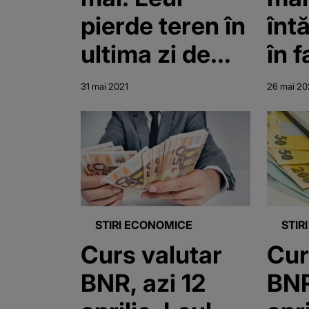
pierde teren în
înt
ultima zi de
în f
primăvară
mon
31 mai 2021
26 mai 20
STIRI ECONOMICE
STIR
Curs valutar
Cur
BNR, azi 12
BNR