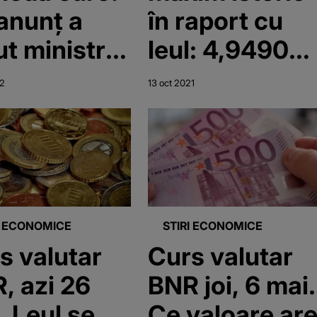
anunț a
în raport cu
ut ministrul
leul: 4,9490
anțelor
lei/euro este
22
13 oct 2021
cursul afișat
de BNR
I ECONOMICE
STIRI ECONOMICE
s valutar
Curs valutar
, azi 26
BNR joi, 6 mai.
 se
Ce valoare ar