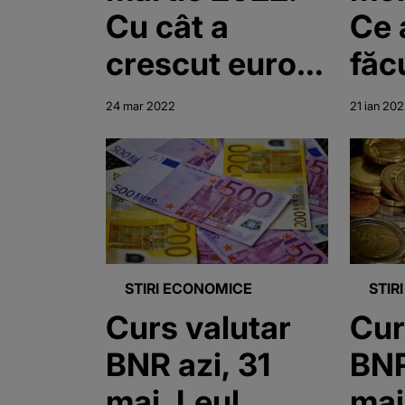
Cu cât a
Ce 
crescut euro
făc
în ultima lună,
Fin
24 mar 2022
21 ian 20
de la
izbucnirea
războiului
STIRI ECONOMICE
STIR
Curs valutar
Cur
BNR azi, 31
BNR
mai. Leul
mai. Leul