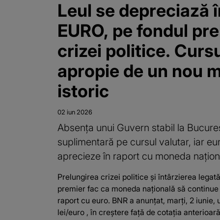
Leul se depreciază î
EURO, pe fondul prel
crizei politice. Cur
apropie de un nou 
istoric
02 iun 2026
Absența unui Guvern stabil la Bucure
suplimentară pe cursul valutar, iar eu
aprecieze în raport cu moneda națion
Prelungirea crizei politice și întârzierea leg
premier fac ca moneda națională să continue
raport cu euro. BNR a anunțat, marți, 2 iunie, 
lei/euro , în creștere față de cotația anterioar