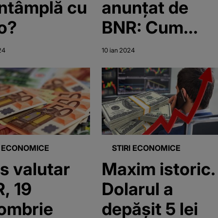
întâmplă cu
anunțat de
o?
BNR: Cum
evoluează
24
10 ian 2024
euro și
dolarul?
I ECONOMICE
STIRI ECONOMICE
s valutar
Maxim istoric.
, 19
Dolarul a
ombrie
depășit 5 lei