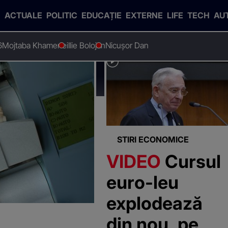
ACTUALE
POLITIC
EDUCAȚIE
EXTERNE
LIFE
TECH
AU
6
Mojtaba Khamenei
Ilie Bolojan
Nicușor Dan
o"
STIRI ECONOMICE
VIDEO
Cursul
euro-leu
explodează
din nou, pe