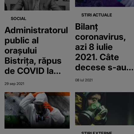
STIRI ACTUALE
SOCIAL
Bilanț
Administratorul
coronavirus,
public al
azi 8 iulie
orașului
2021. Câte
Bistrița, răpus
decese s-au
de COVID la
înregistrat
doar 54 de ani
08 iul 2021
29 sep 2021
STIRI EXTERNE