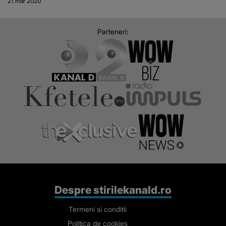
21 mar 2020
Parteneri:
Despre stirilekanald.ro
Termeni si conditii
Politica de cookies