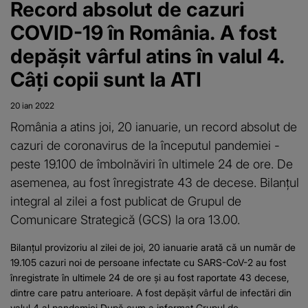
Record absolut de cazuri
COVID-19 în România. A fost
depășit vârful atins în valul 4.
Câți copii sunt la ATI
20 ian 2022
România a atins joi, 20 ianuarie, un record absolut de
cazuri de coronavirus de la începutul pandemiei -
peste 19.100 de îmbolnăviri în ultimele 24 de ore. De
asemenea, au fost înregistrate 43 de decese. Bilanțul
integral al zilei a fost publicat de Grupul de
Comunicare Strategică (GCS) la ora 13.00.
Bilanțul provizoriu al zilei de joi, 20 ianuarie arată că un număr de
19.105 cazuri noi de persoane infectate cu SARS-CoV-2 au fost
înregistrate în ultimele 24 de ore şi au fost raportate 43 decese,
dintre care patru anterioare. A fost depășit vârful de infectări din
valul 4 al pandemiei După cum a informat Grupul de...