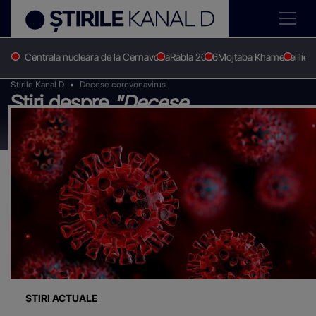
Centrala nucleara de la Cernavoda
Rabla 2026
Mojtaba Khamenei
Ilie 
Stirile Kanal D
Decese corovonavirus
Știri despre
"Decese
corovonavirus"
STIRI ACTUALE