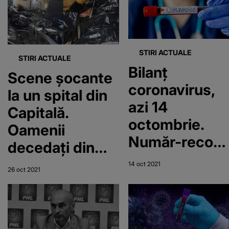
anului 2019
STIRI ACTUALE
STIRI ACTUALE
Bilanț
Scene șocante
coronavirus,
la un spital din
azi 14
Capitală.
octombrie.
Oamenii
Număr-record
decedați din
de pacienți la
cauza COVID-
14 oct 2021
26 oct 2021
ATI, inclusiv
19 sunt puși unii
copii
peste alții, în
saci negri