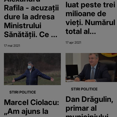
luat peste trei
Rafila - acuzații
milioane de
dure la adresa
vieți. Numărul
Ministrului
total al
Sănătății. Ce se
contaminărilor
întâmplă cu
17 apr 2021
17 mai 2021
a ajuns la 140
cifrele
de milioane
deceselor
COVID-19
STIRI POLITICE
STIRI POLITICE
Dan Drăgulin,
Marcel Ciolacu:
primar al
„Am ajuns la
municipiului