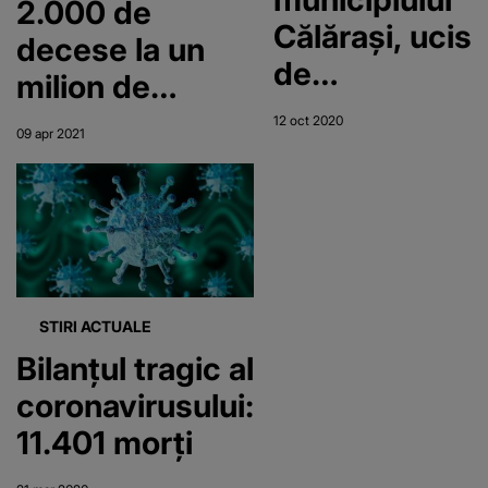
2.000 de
Călăraşi, ucis
decese la un
de
milion de
coronavirus.
locuitori.
12 oct 2020
09 apr 2021
Mesajul
Suntem pe
transmis de
locul 10
premierul
mondial”
Ludovic
Orban
STIRI ACTUALE
Bilanțul tragic al
coronavirusului:
11.401 morți