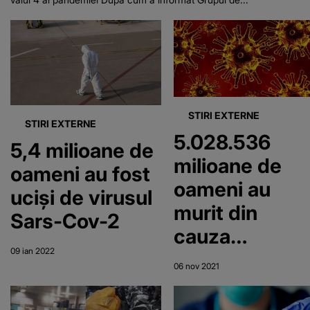
STIRI EXTERNE
STIRI EXTERNE
5.028.536
5,4 milioane de
milioane de
oameni au fost
oameni au
uciși de virusul
murit din
Sars-Cov-2
cauza
09 ian 2022
virusului
06 nov 2021
Sars-Cov-2,
de la finalul