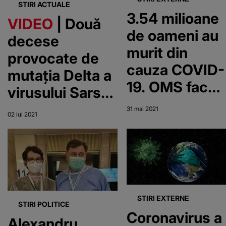
STIRI ACTUALE
3.54 milioane
VIDEO
| Două
de oameni au
decese
murit din
provocate de
cauza COVID-
mutația Delta a
19. OMS face
virusului Sars-
anunțul
Cov-2, în
31 mai 2021
02 iul 2021
România
STIRI EXTERNE
STIRI POLITICE
Coronavirus a
Alexandru