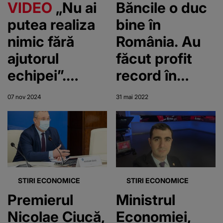
VIDEO
„Nu ai
Băncile o duc
putea realiza
bine în
nimic fără
România. Au
ajutorul
făcut profit
echipei”.
record în
Eveniment
2022
07 nov 2024
31 mai 2022
dedicat
oamenilor de
afaceri
STIRI ECONOMICE
STIRI ECONOMICE
Premierul
Ministrul
Nicolae Ciucă,
Economiei,