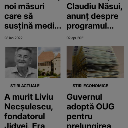
noi măsuri
Claudiu Năsui,
care să
anunț despre
susțină mediul
programul
de afaceri
Start-Up
28 ian 2022
02 apr 2021
post-
Nation 2021
pandemie
STIRI ACTUALE
STIRI ECONOMICE
A murit Liviu
Guvernul
Necșulescu,
adoptă OUG
fondatorul
pentru
Jidvei. Era
prelungirea