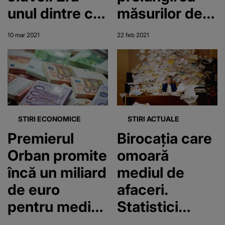
unul dintre cei
măsurilor de
mai cunoscuți
susţinere a
10 mar 2021
22 feb 2021
oameni de
mediului de
afaceri din
afaceri
România
STIRI ECONOMICE
STIRI ACTUALE
Premierul
Birocația care
Orban promite
omoară
încă un miliard
mediul de
de euro
afaceri.
pentru mediul
Statistici
de afaceri
îngrijorătoare