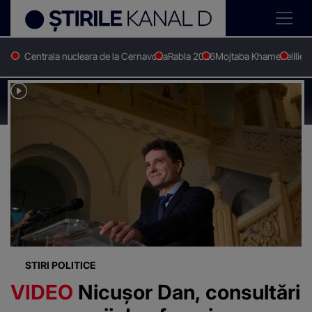
Centrala nucleara de la Cernavoda
Rabla 2026
Mojtaba Khamenei
Ilie 
Stirile Kanal D
Mediul de afaceri
Știri despre
"Mediul de afaceri"
STIRI POLITICE
VIDEO
Nicușor Dan, consultări