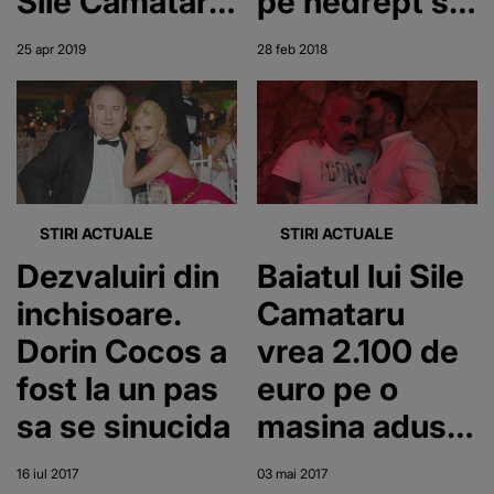
Sile Cămătaru
pe nedrept si
în celulă! ”V-
se ia de
25 apr 2019
28 feb 2018
am luat
politicienii
telefoanele, v-
corupti: „Astia
am tâlhărit ca
sunt
pe femei!”
adevarata
Mafie. Merita
STIRI ACTUALE
STIRI ACTUALE
omorati,
Dezvaluiri din
Baiatul lui Sile
calcati in
inchisoare.
Camataru
picioare!”
Dorin Cocos a
vrea 2.100 de
fost la un pas
euro pe o
sa se sinucida
masina adusa
din Germania
16 iul 2017
03 mai 2017