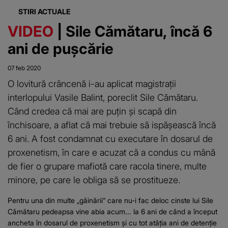
STIRI ACTUALE
VIDEO
| Sile Cămătaru, încă 6
ani de pușcărie
07 feb 2020
O lovitură crâncenă i-au aplicat magistrații
interlopului Vasile Balint, poreclit Sile Cămătaru.
Când credea că mai are puțin și scapă din
închisoare, a aflat că mai trebuie să ispășească încă
6 ani. A fost condamnat cu executare în dosarul de
proxenetism, în care e acuzat că a condus cu mână
de fier o grupare mafiotă care racola tinere, multe
minore, pe care le obliga să se prostitueze.
Pentru una din multe „găinării” care nu-i fac deloc cinste lui Sile
Cămătaru pedeapsa vine abia acum... la 6 ani de când a început
ancheta în dosarul de proxenetism și cu tot atâția ani de detenție