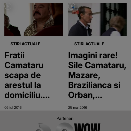
STIRI ACTUALE
STIRI ACTUALE
Fratii
Imagini rare!
Camataru
Sile Camataru,
scapa de
Mazare,
arestul la
Brazilianca si
domiciliu.
Orban,
Tribunalul
laolalta, pe
05 iul 2016
25 mai 2016
Bucuresti a
holurile Curtii
Parteneri:
decis sa fie
Supreme de