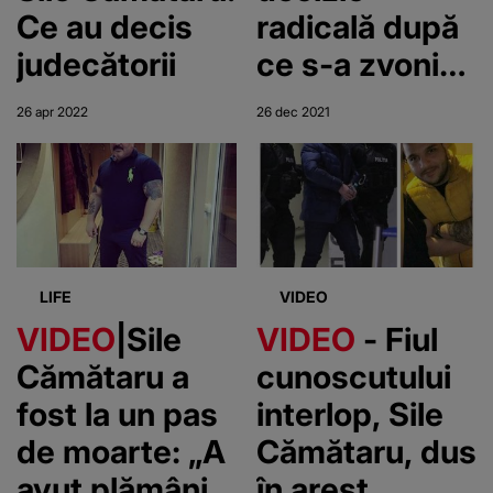
Ce au decis
radicală după
judecătorii
ce s-a zvonit
că a „trăit” cu
26 apr 2022
26 dec 2021
Nuțu
Cămătaru
LIFE
VIDEO
VIDEO
|Sile
VIDEO
- Fiul
Cămătaru a
cunoscutului
fost la un pas
interlop, Sile
de moarte: „A
Cămătaru, dus
avut plămânii
în arest