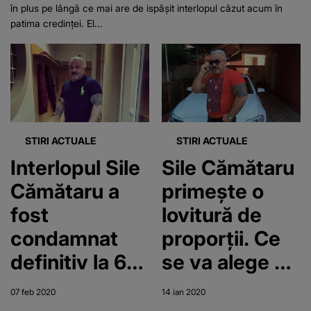
în plus pe lângă ce mai are de ispășit interlopul căzut acum în
patima credinței. El...
STIRI ACTUALE
STIRI ACTUALE
Interlopul Sile
Sile Cămătaru
Cămătaru a
primește o
fost
lovitură de
condamnat
proporții. Ce
definitiv la 6
se va alege de
ani de
fiul
07 feb 2020
14 ian 2020
închisoare cu
interlopului