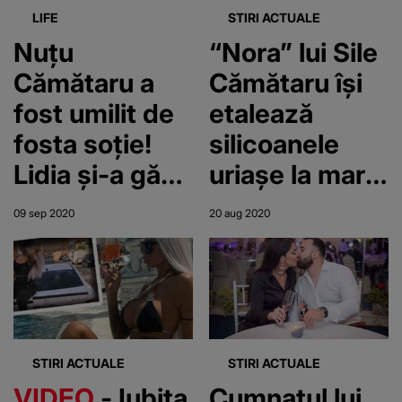
FOTO
LIFE
STIRI ACTUALE
Nuțu
“Nora” lui Sile
Cămătaru a
Cămătaru își
fost umilit de
etalează
fosta soție!
silicoanele
Lidia și-a găsit
uriașe la mare,
iubit după ce a
în timp ce e
09 sep 2020
20 aug 2020
ieșit din
cercetată de
închisoare și e
polițiști!
bucuroasă că
Giorgiana a
a scăpat de
intrat cu
interlop: „L-
Mercedesul
STIRI ACTUALE
STIRI ACTUALE
am schimbat,
într-un gard,
VIDEO
- Iubita
Cumnatul lui