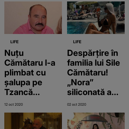
siliconată şi a
trecut la
ameninţări:
„Unii oameni
vor regreta că
LIFE
LIFE
te-au tratat
Nuțu
Despărțire în
greșit”
Cămătaru l-a
familia lui Sile
plimbat cu
Cămătaru!
șalupa pe
„Nora”
Tzancă
siliconată a
Uraganu!
interlopului l-a
12 oct 2020
02 oct 2020
FOTO
părăsit pe fiul
acestuia!