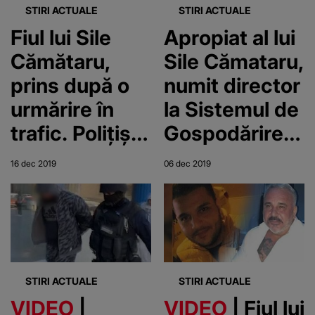
STIRI ACTUALE
STIRI ACTUALE
Fiul lui Sile
Apropiat al lui
Cămătaru,
Sile Cămataru,
prins după o
numit director
urmărire în
la Sistemul de
trafic. Poliţiştii
Gospodărirea
au făcut uz de
a Apelor
16 dec 2019
06 dec 2019
armă, pentru
Giurgiu
că a refuzat
să oprească.
El era căutat
după ce a
STIRI ACTUALE
STIRI ACTUALE
înjunghiat un
VIDEO
|
VIDEO
| Fiul lui