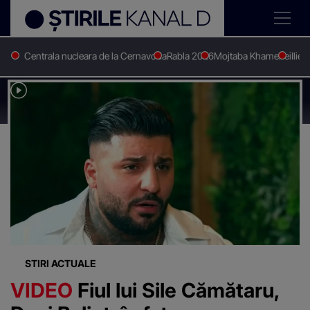
Centrala nucleara de la Cernavoda
Rabla 2026
Mojtaba Khamenei
Ilie 
Stirile Kanal D
Sile camataru
Știri despre
"Sile camataru"
STIRI ACTUALE
VIDEO
Fiul lui Sile Cămătaru,