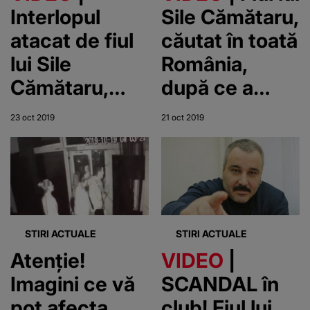
bărbat, într-un
Interlopul
Sile Cămătaru,
club din
atacat de fiul
căutat în toată
Timişoara
lui Sile
România,
Cămătaru,
după ce a
săltat pentru
înjunghiat un
23 oct 2019
21 oct 2019
trafic de
bărbat care îi
cocaină
lovise iubita
STIRI ACTUALE
STIRI ACTUALE
Atenție!
VIDEO
|
Imagini ce vă
SCANDAL în
pot afecta
club! Fiul lui