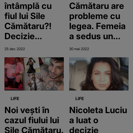
întâmplă cu
Cămătaru are
fiul lui Sile
probleme cu
Cămătaru?!
legea. Femeia
Decizie
a sedus un
definitivă în
bătrân și i-a
25 dec 2022
30 mai 2022
procesul în
luat banii
care este
implicat
LIFE
LIFE
Noi vești în
Nicoleta Luciu
cazul fiului lui
a luat o
Sile Cămătaru.
decizie