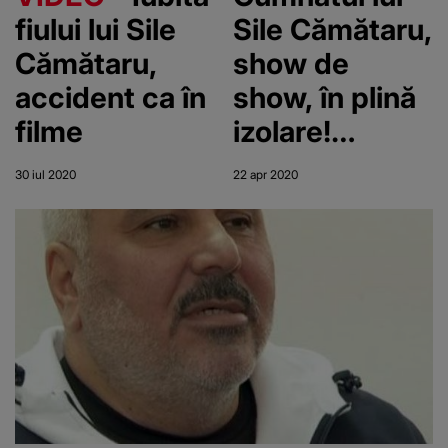
e altul”
după ce a
fiului lui Sile
Sile Cămătaru,
consumat
Cămătaru,
show de
alcool la o
accident ca în
show, în plină
nuntă!
filme
izolare!
Petrecere cu
30 iul 2020
22 apr 2020
manele,
invitați și voie
bună, la doi
pași de poliție!
”Nu mor caii
când vor
câinii”