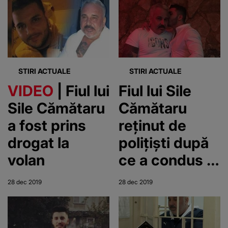
executare
STIRI ACTUALE
STIRI ACTUALE
VIDEO
| Fiul lui
Fiul lui Sile
Sile Cămătaru
Cămătaru
a fost prins
reținut de
drogat la
polițiști după
volan
ce a condus o
maşină sub
28 dec 2019
28 dec 2019
influenţa
drogurilor şi