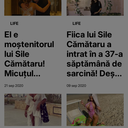
LIFE
LIFE
El e
Fiica lui Sile
moștenitorul
Cămătaru a
lui Sile
intrat în a 37-a
Cămătaru!
săptămână de
Micuțul
sarcină! Deși
Adonis s-a
va naște dintr-
21 sep 2020
09 sep 2020
născut în timp
o clipă în alta,
ce bunicul său
Rebecca a
se află la
fost la o
închisoare!
petrecere!