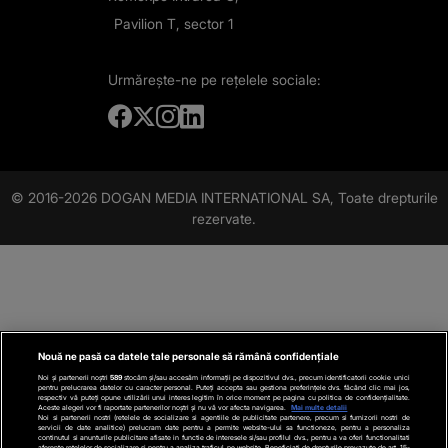
Pavilion T, sector 1
Urmărește-ne
pe rețelele sociale:
© 2016-2026 DOGAN MEDIA INTERNATIONAL SA, Toate drepturile
rezervate.
Nouă ne pasă ca datele tale personale să rămână confidențiale
Noi și partenerii noștri
589
stocăm și/sau accesăm informații pe dispozitivul dvs., precum identificatorii cookie unici
pentru prelucrarea datelor cu caracter personal. Puteți accepta sau gestiona preferințele dvs. făcând clic mai jos,
respectiv vă puteți opune utilizării unui interes legitim în orice moment pe pagina cu politica de confidențialitate.
Aceste alegeri vor fi raportate partenerilor noștri și nu vă vor afecta navigarea.
Mai multe detalii
Noi si partenerii nostri (retelele de socializare si agentiile de publicitate partenere, precum si furnizorii nostri de
servicii de date analitice) prelucram date pentru a permite website-ului sa functioneze, pentru a personaliza
continutul si anunturile publicitare afisate in functie de interesele si/sau profilul dvs., pentru a va oferi functionalitati
aferente retelelor de socializare si pentru a analiza traficul pe website. Beneficiati de drepturile prevazute de art. 15-