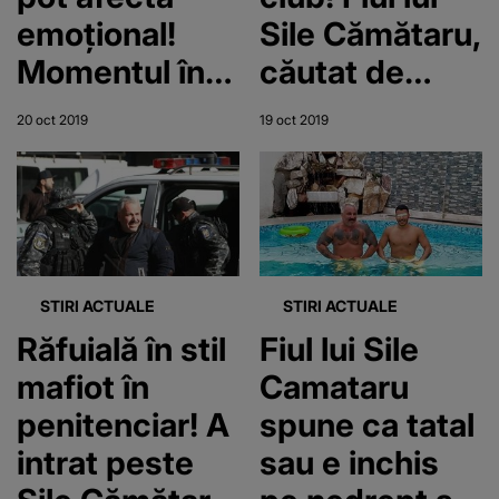
emoțional!
Sile Cămătaru,
Momentul în
căutat de
care fiul lui
polițiști! A
20 oct 2019
19 oct 2019
Sile Cămătaru
înjunghiat un
înjunghie un
tânăr!
tânăr în fața
unui club din
Timișoara,
STIRI ACTUALE
STIRI ACTUALE
surprins în
Răfuială în stil
Fiul lui Sile
imagini
mafiot în
Camataru
penitenciar! A
spune ca tatal
intrat peste
sau e inchis