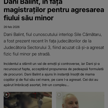
Dani Balint, în fața
magistraților pentru agresarea
fiului său minor
26 feb 2026
Dani Balint, fiul cunoscutului interlop Sile Cămătaru,
a fost prezent recent în fața judecătorilor de la
Judecătoria Sectorului 3, fiind acuzat că și-a agresat
fizic fiul minor pe stradă.
Incidentul a stârnit un val de emoții și controverse, iar Dani și-a
recunoscut fapta, acceptând propunerea de pedeapsă formulată
de procurori. Dani Balint a ajuns în instanță însoțit de mama
copiilor și de fiul său cel mare, pe care l-a agresat. Cei doi au
apărut îmbrăcați asortat, într-un compleu...