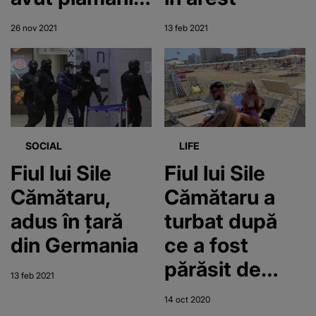
afectaţi 90%”
26 nov 2021
13 feb 2021
SOCIAL
LIFE
Fiul lui Sile
Fiul lui Sile
Cămătaru,
Cămătaru a
adus în țară
turbat după
din Germania
ce a fost
părăsit de
13 feb 2021
iubita
14 oct 2020