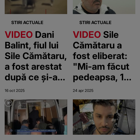
STIRI ACTUALE
STIRI ACTUALE
VIDEO
Dani
VIDEO
Sile
Balint, fiul lui
Cămătaru a
Sile Cămătaru,
fost eliberat:
a fost arestat
"Mi-am făcut
după ce și-ar
pedeapsa, 10
fi agresat
ani". Copiii săi,
16 oct 2025
24 apr 2025
copilul de 12
fericiți: "Tata
ani
o să fie mereu
eroul meu"