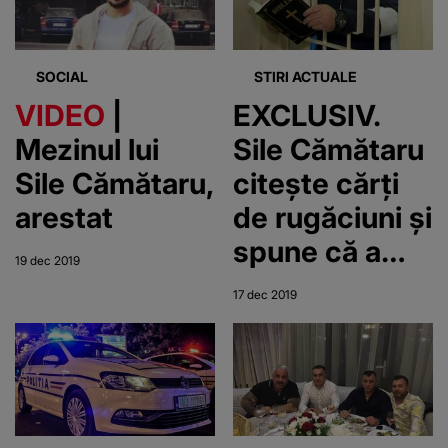
fără permis
SOCIAL
STIRI ACTUALE
VIDEO
|
EXCLUSIV.
Mezinul lui
Sile Cămătaru
Sile Cămătaru,
citește cărți
arestat
de rugăciuni și
spune că a
19 dec 2019
găsit salvare
17 dec 2019
în Dumnezeu