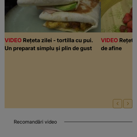
VIDEO
Rețeta zilei - tortilla cu pui.
VIDEO
Rețeta 
Un preparat simplu și plin de gust
de afine
Recomandări video