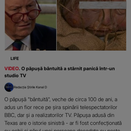
LIFE
VIDEO
. O păpușă bântuită a stârnit panică într-un
studio TV
Redacția Știrile Kanal D
O păpușă "bântuită", veche de circa 100 de ani, a
adus un fior rece pe șira spinării telespectatorilor
BBC, dar și a realizatorilor TV. Păpușa adusă din
Texas are o istorie sinistră - ar fi fost confecționată
cu ochii și părul unei persoane decedate cu peste