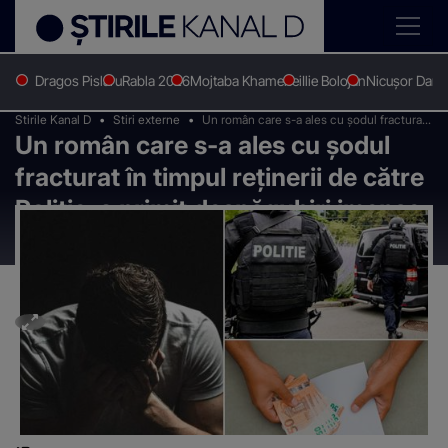
Dragos Pislaru
Rabla 2026
Mojtaba Khamenei
Ilie Bolojan
Nicușor Dan
Stirile Kanal D
Stiri externe
Un român care s-a ales cu șodul fracturat
Un român care s-a ales cu șodul
în timpul reținerii de către Poliție, a primit
despăgubiri imense. Suma trece de
fracturat în timpul reținerii de către
30.000 de lei
Poliție, a primit despăgubiri imense.
Suma trece de 30.000 de lei