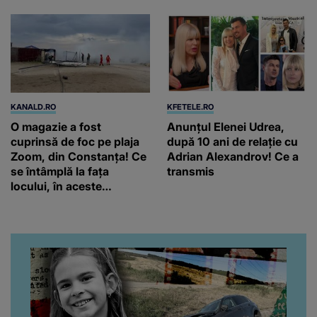
KANALD.RO
KFETELE.RO
O magazie a fost
Anunțul Elenei Udrea,
cuprinsă de foc pe plaja
după 10 ani de relație cu
Zoom, din Constanța! Ce
Adrian Alexandrov! Ce a
se întâmplă la fața
transmis
locului, în aceste
momente