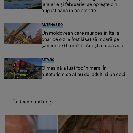
ianuarie și februarie, se oprește din
august până în noiembrie
ANTENA3.RO
Un moldovean care muncea în Italia
doar de o zi a fost lăsat să moară pe
şantier de 6 români. Aceștia riscă acum
închisoarea
B1TV.RO
O maşină a luat foc în mers: În
autoturism se aflau doi adulți și un copil
Îți Recomandăm Și...