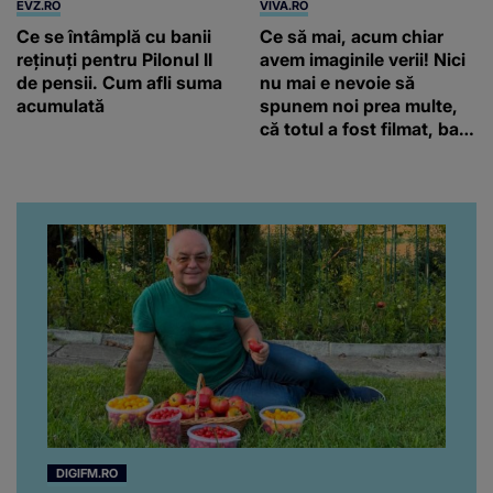
EVZ.RO
VIVA.RO
Ce se întâmplă cu banii
Ce să mai, acum chiar
reținuți pentru Pilonul II
avem imaginile verii! Nici
de pensii. Cum afli suma
nu mai e nevoie să
acumulată
spunem noi prea multe,
că totul a fost filmat, ba
chiar artistul și-a întrebat
iubita dacă e adevărat! Și
da, frumoasa iubită a lui
Florin Ristei e...
DIGIFM.RO