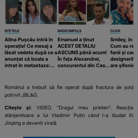
KFETELE
RADIO IMPULS
CLICK
Alina Pușcău intră în
Emanuel a ținut
Smiley, în „
operație! Ce mesaj a
ACEST DETALIU
Cum au rea
lăsat vedeta după ce a
ASCUNS până acum!
fanii și care
anunțat că boala a
În fața Alexandrei,
designerilo
intrat în metastaze:
concurentul din Casa
are șifonieru
“Am cancer!”
Iubirii face o
comun cu n
MĂRTURISIRE
sa!”
NEAȘTEPTATĂ despre
Românul a trebuit să fie operat după fractura de șold
mama sa: "I-am spus
potrivit JBL&G.
și ei în față, eu nu te
iubesc pentru că..."
Citește și:
VIDEO. "Dragul meu prieten". Reacția
stânjenitoare a lui Vladimir Putin când l-a lăudat Xi
Jinping a devenit virală