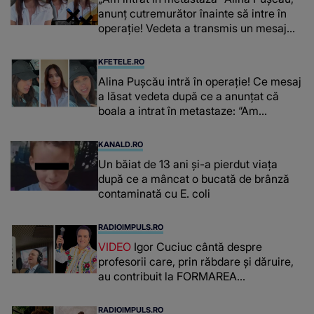
anunț cutremurător înainte să intre în
operație! Vedeta a transmis un mesaj
emoționant fanilor
KFETELE.RO
Alina Pușcău intră în operație! Ce mesaj
a lăsat vedeta după ce a anunțat că
boala a intrat în metastaze: “Am
cancer!”
KANALD.RO
Un băiat de 13 ani și-a pierdut viața
după ce a mâncat o bucată de brânză
contaminată cu E. coli
RADIOIMPULS.RO
VIDEO
Igor Cuciuc cântă despre
profesorii care, prin răbdare și dăruire,
au contribuit la FORMAREA
OAMENILOR DE ASTĂZI. Ce spune
despre dascălii care lasă amprente
RADIOIMPULS.RO