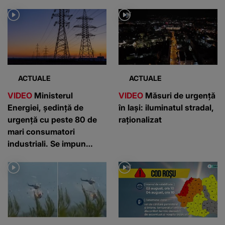
ACTUALE
ACTUALE
VIDEO
Ministerul
VIDEO
Măsuri de urgență
Energiei, ședință de
în Iași: iluminatul stradal,
urgență cu peste 80 de
raționalizat
mari consumatori
industriali. Se impun
măsuri urgente pentru
reducerea consumului de
electricitate, după ce s-a
instaurat stare de alertă
națională