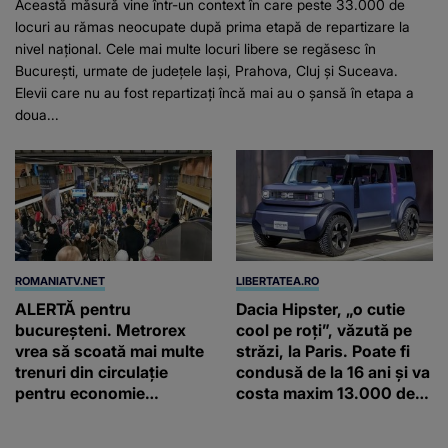
Această măsură vine într-un context în care peste 33.000 de
locuri au rămas neocupate după prima etapă de repartizare la
nivel național. Cele mai multe locuri libere se regăsesc în
București, urmate de județele Iași, Prahova, Cluj și Suceava.
Elevii care nu au fost repartizați încă mai au o șansă în etapa a
doua...
ROMANIATV.NET
LIBERTATEA.RO
ALERTĂ pentru
Dacia Hipster, „o cutie
bucureșteni. Metrorex
cool pe roți”, văzută pe
vrea să scoată mai multe
străzi, la Paris. Poate fi
trenuri din circulație
condusă de la 16 ani și va
pentru economie
costa maxim 13.000 de
energetică: În loc să vină
euro
la 5 minute, vine la 20 de