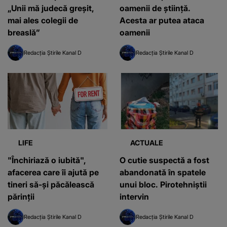
„Unii mă judecă greșit,
oamenii de știință.
mai ales colegii de
Acesta ar putea ataca
breaslă”
oamenii
Redacția Știrile Kanal D
Redacția Știrile Kanal D
LIFE
ACTUALE
"Închiriază o iubită",
O cutie suspectă a fost
afacerea care îi ajută pe
abandonată în spatele
tineri să-și păcălească
unui bloc. Pirotehniștii
părinții
intervin
Redacția Știrile Kanal D
Redacția Știrile Kanal D