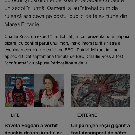
un secol în urmă. Oamenii s-au întrebat cum de
rulează așa ceva pe postul public de televiziune din
Marea Britanie.
Charlie Ross, un expert în antichități, a fost prezentat unei păpuși
bizare, cu ochii și părul unui mort, într-o întorsătură sinistră a
evenimentelor dintr-o emisiune BBC . Potrivit Mirror , într-un
episod difuzat săptămâna trecută de BBC, Charlie Ross a fost
"confruntat" cu păpușa înfricoșătoare de la...
LIFE
EXTERNE
Saveta Bogdan a vorbit
Un păianjen roșu gigant a
deschis despre iubitul ei:
fost descoperit de către