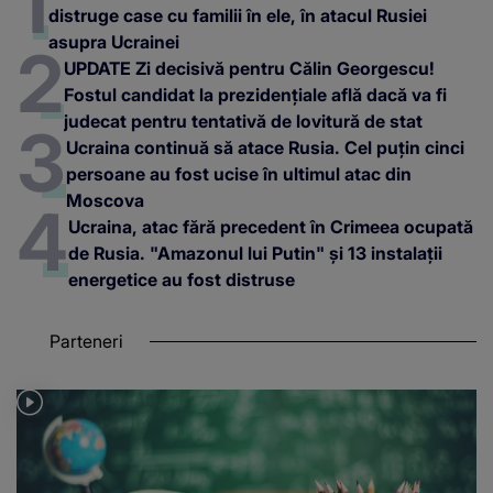
distruge case cu familii în ele, în atacul Rusiei
asupra Ucrainei
UPDATE Zi decisivă pentru Călin Georgescu!
Fostul candidat la prezidențiale află dacă va fi
judecat pentru tentativă de lovitură de stat
Ucraina continuă să atace Rusia. Cel puțin cinci
persoane au fost ucise în ultimul atac din
Moscova
Ucraina, atac fără precedent în Crimeea ocupată
de Rusia. "Amazonul lui Putin" și 13 instalații
energetice au fost distruse
Parteneri