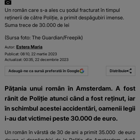
Un român care s-a ales cu șodul fracturat în timpul
reținerii de către Poliție, a primit despăgubiri imense.
Suma trece de 30.000 de lei
(Sursa foto: The Guardian/Freepik)
Estera Maria
Autor:
Publicat:
08:10, 22 martie 2023
Actualizat:
00:35, 22 decembrie 2023
Distribuie
Adaugă-ne ca sursă preferată în Google
Pățania unui român în Amsterdam. A fost
rănit de Poliție atunci când a fost reținut, iar
în schimbul acestei accidentări, oamenii legii
i-au dat victimei peste 30.000 de euro.
Un român în vârstă de 30 de ani a primit 35.000 de euro
daune și despăgubiri de la
Poliția
din Amsterdam, după