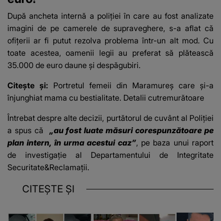
După ancheta internă a poliției în care au fost analizate
imagini de pe camerele de supraveghere, s-a aflat că
ofițerii ar fi putut rezolva problema într-un alt mod. Cu
toate acestea, oamenii legii au preferat să plătească
35.000 de euro daune și despăgubiri.
Citește și:
Portretul femeii din Maramureș care și-a
înjunghiat mama cu bestialitate. Detalii cutremurătoare
Întrebat despre alte decizii, purtătorul de cuvânt al Poliției
a spus că
„au fost luate măsuri corespunzătoare pe
plan intern, în urma acestui caz”
, pe baza unui raport
de investigație al Departamentului de Integritate
Securitate&Reclamații.
CITEȘTE ȘI