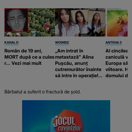
KANAL D
WOWBIZ
ANTENA 3
Român de 19 ani,
„Am intrat în
Al cincilea 
MORT după ce a cules
metastază” Alina
caniculă va
r... Vezi mai mult
Pușcău, anunț
Europa să
cutremurător înainte
viitoare. H
să intre în operație!
domului de 
Vedeta a transmis un
care va adu
mesaj emoționant
42 de grade
Bărbatul a suferit o fractură de șold.
fanilor