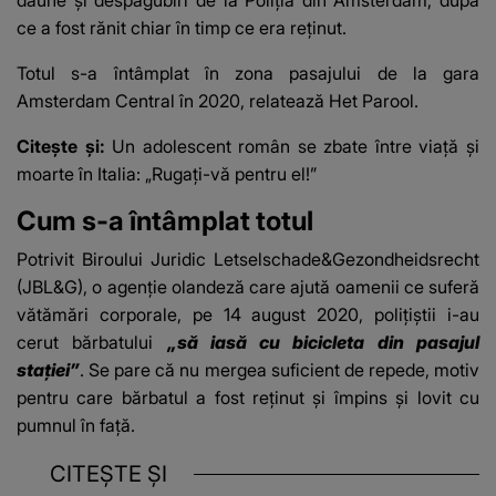
ce a fost rănit chiar în timp ce era reținut.
Totul s-a întâmplat în zona pasajului de la gara
Amsterdam Central în 2020, relatează
Het Parool
.
Citește și:
Un adolescent român se zbate între viață și
moarte în Italia: „Rugați-vă pentru el!”
Cum s-a întâmplat totul
Potrivit Biroului Juridic Letselschade&Gezondheidsrecht
(JBL&G), o agenție olandeză care ajută oamenii ce suferă
vătămări corporale, pe 14 august 2020, polițiștii i-au
cerut bărbatului
„să iasă cu bicicleta din pasajul
stației”
. Se pare că nu mergea suficient de repede, motiv
pentru care bărbatul
a fost reținut
și împins și lovit cu
pumnul în față.
CITEȘTE ȘI