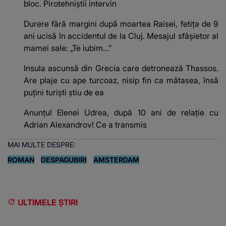
bloc. Pirotehniștii intervin
Durere fără margini după moartea Raisei, fetița de 9
ani ucisă în accidentul de la Cluj. Mesajul sfâșietor al
mamei sale: „Te iubim…”
Insula ascunsă din Grecia care detronează Thassos.
Are plaje cu ape turcoaz, nisip fin ca mătasea, însă
puțini turiști știu de ea
Anunțul Elenei Udrea, după 10 ani de relație cu
Adrian Alexandrov! Ce a transmis
MAI MULTE DESPRE:
ROMAN
DESPAGUBIRI
AMSTERDAM
ULTIMELE ȘTIRI