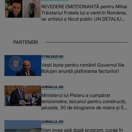
puternice ÎN SUFLETELE ELEVILOR,
REVEDERE EMOȚIONANTĂ pentru Mihai
chiar și după trecerea anilor: "De
Trăistariu! Fratele lui a venit în România,
fiecare dată când..."
iar artistul a făcut public UN DETALIU
NEAȘTEPTAT: "Nu știu ce să-i zic. Voi
ce spuneți ? Să se..."
PARTENERI
STIRILEBZI.RO
Vești bune pentru români! Guvernul Ilie
Bolojan anunță plafonarea facturilor!
JURNALUL.RO
Ministerul lui Pîslaru a cumpărat
tensiometre, bocanci pentru construcții,
jaluzele, 30 de kilograme de miere și 50
de kilograme de cafea
JURNALUL.RO
Vom avea apă după program: curge în