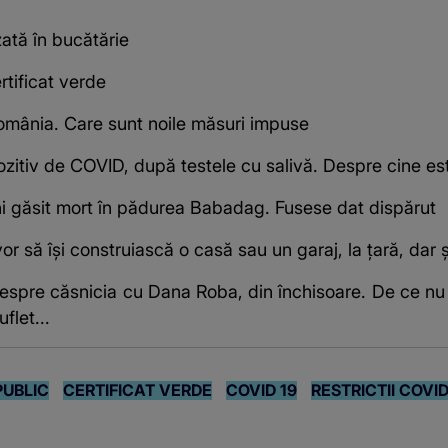
zată în bucătărie
rtificat verde
omânia. Care sunt noile măsuri impuse
zitiv de COVID, după testele cu salivă. Despre cine es
ani găsit mort în pădurea Babadag. Fusese dat dispărut
r să își construiască o casă sau un garaj, la țară, dar și
spre căsnicia cu Dana Roba, din închisoare. De ce nu i
flet...
PUBLIC
CERTIFICAT VERDE
COVID 19
RESTRICTII COVI