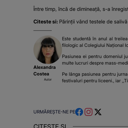
Între timp, încă de dimineață, s-a înreg
Citeste si:
Părinții vând testele de salivă
Este studentă în anul al treilea
filologic al Colegiului Național 
Pasiunea ei pentru domeniul ju
multe lucruri despre mass-media 
Alexandra
Costea
Pe lânga pasiunea pentru jurnali
Autor
festivaluri pentru liceeni., iar 
URMĂREȘTE-NE PE
CITEȘTE ȘI