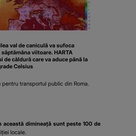
ilea val de caniculă va sufoca
 săptămâna viitoare. HARTA
i de căldură care va aduce până la
grade Celsius
u pentru transportul public din Roma.
. În această dimineață sunt peste 100 de
ției locale.