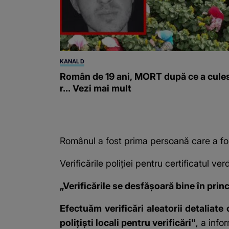
KANAL D
Român de 19 ani, MORT după ce a cule
r... Vezi mai mult
Românul a fost prima persoană care a fos
Verificările poliției pentru certificatul v
„Verificările se desfășoară bine în princ
Efectuăm verificări aleatorii detaliate
polițiști locali pentru verificări"
, a info