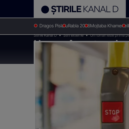
Dragos Pislaru
Rabla 2026
Mojtaba Khamenei
Stirile Kanal D
Stiri externe
Un român este prima per
Un român este prima
amendată deoarece îi