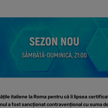
ile italiene la Roma pentru că îi lipsea certifica
mânul a fost sancționat contravențional cu suma 