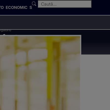
TO
ECONOMIC
SPORT
igatoriu
 fost
bligatoriu