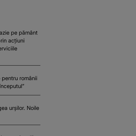
vazie pe pământ
in acțiuni
rviciile
pentru românii
 începutul”
ea urșilor. Noile