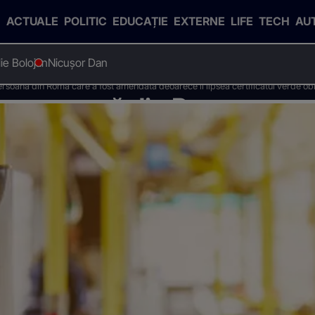
ACTUALE
POLITIC
EDUCAȚIE
EXTERNE
LIFE
TECH
AU
Ilie Bolojan
Nicușor Dan
soană din Roma care a fost amendată deoarece îi lipsea certificatul verde obl
 persoană din Roma care a
 lipsea certificatul verde o