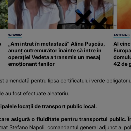
WOWBIZ
ANTENA 3
s
„Am intrat în metastază” Alina Pușcău,
Al cinc
anunț cutremurător înainte să intre în
Europa
operație! Vedeta a transmis un mesaj
domulu
emoționant fanilor
42 de 
t amendată pentru lipsa certificatului verde obligatori
erde au fost efectuate aleatoriu.
ipalele locații de transport public local.
 care asigură o fluiditate pentru transportul public
rmat Stefano Napoli, comandantul general adjunct al poli