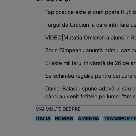
Tapioca: ce este și cum poate fi utili
Târgul de Crăciun la care intri fără ce
VIDEO|Mutația Omicron a ajuns în R
Sorin Cîmpeanu anunță primul caz po
El este militarul în vârstă de 26 de 
Se schimbă regulile pentru cei care vo
Daniel Balaciu spune adevărul său de
când au venit fetițele pe lume: “Am su
MAI MULTE DESPRE:
ITALIA
ROMAN
AMENDĂ
TRANSPORT 