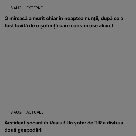
8 AUG
EXTERNE
O mireasă a murit chiar în noaptea nunții, după ce a
fost lovită de o șoferiță care consumase alcool
8 AUG
ACTUALE
Accident șocant în Vaslui! Un șofer de TIR a distrus
două gospodării