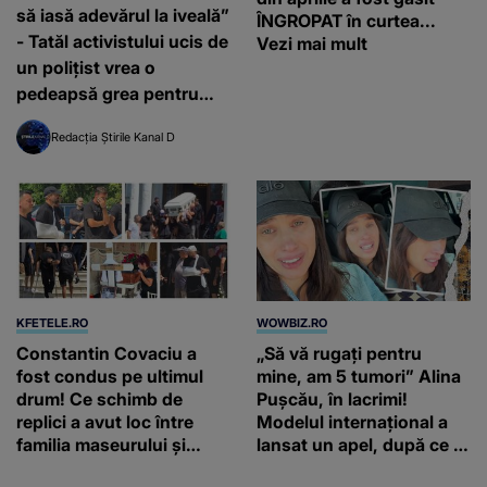
să iasă adevărul la iveală”
ÎNGROPAT în curtea...
- Tatăl activistului ucis de
Vezi mai mult
un polițist vrea o
pedeapsă grea pentru
vinovat! Dosarul a fost
Redacția Știrile Kanal D
redeschis
KFETELE.RO
WOWBIZ.RO
Constantin Covaciu a
„Să vă rugați pentru
fost condus pe ultimul
mine, am 5 tumori” Alina
drum! Ce schimb de
Pușcău, în lacrimi!
replici a avut loc între
Modelul internațional a
familia maseurului și
lansat un apel, după ce a
clubul Dinamo: “Am vrut
fost diagnosticată cu o