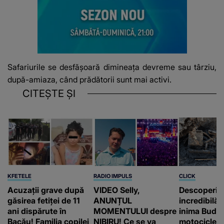
Safariurile se desfășoară dimineața devreme sau târziu,
după-amiaza, când prădătorii sunt mai activi.
CITEȘTE ȘI
KFETELE
RADIO IMPULS
CLICK
Acuzații grave după
VIDEO Selly,
Descoperir
găsirea fetiței de 11
ANUNȚUL
incredibilă 
ani dispărute în
MOMENTULUI despre
inima Budap
Bacău! Familia copilei
NIBIRU! Ce se va
motocicletă