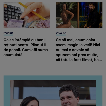
EVZ.RO
VIVA.RO
Ce se întâmplă cu banii
Ce să mai, acum chiar
reținuți pentru Pilonul II
avem imaginile verii! Nici
de pensii. Cum afli suma
nu mai e nevoie să
acumulată
spunem noi prea multe,
că totul a fost filmat, ba
chiar artistul și-a întrebat
iubita dacă e adevărat! Și
da, frumoasa iubită a lui
Florin Ristei e...