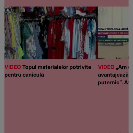
VIDEO
Topul materialelor potrivite
VIDEO
„Am de
pentru caniculă
avantajează c
puternic”. Află