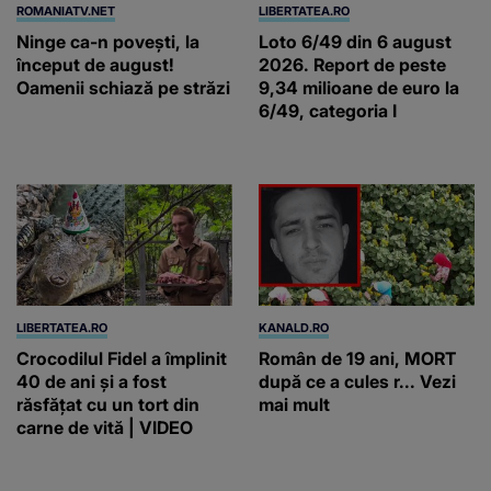
ROMANIATV.NET
LIBERTATEA.RO
Ninge ca-n povești, la
Loto 6/49 din 6 august
început de august!
2026. Report de peste
Oamenii schiază pe străzi
9,34 milioane de euro la
6/49, categoria I
LIBERTATEA.RO
KANALD.RO
Crocodilul Fidel a împlinit
Român de 19 ani, MORT
40 de ani și a fost
după ce a cules r... Vezi
răsfățat cu un tort din
mai mult
carne de vită | VIDEO