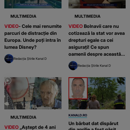
MULTIMEDIA
MULTIMEDIA
VIDEO
- Cele mai renumite
VIDEO
Bolnavii care nu
parcuri de distracție din
cotizează la stat vor avea
Europa. Unde poți intra în
drepturi egale ca cei
lumea Disney?
asigurați! Ce spun
oamenii despre această
Redacția Știrile Kanal D
decizie?
Redacția Știrile Kanal D
KANALD.RO
MULTIMEDIA
Un bărbat dat dispărut
VIDEO
„Aștept de 4 ani
din aprilie a fost găsit