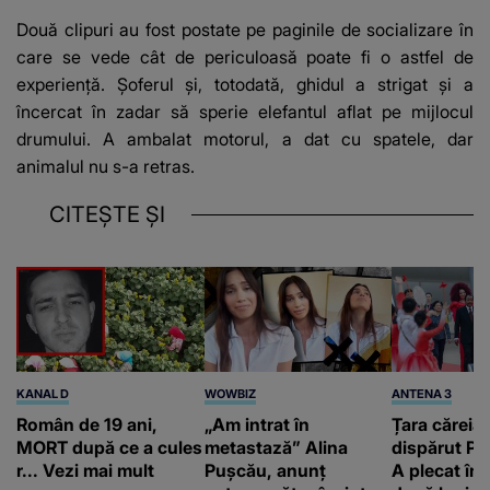
Două clipuri au fost postate pe paginile de socializare în
care se vede cât de periculoasă poate fi o astfel de
experiență. Șoferul și, totodată, ghidul a strigat și a
încercat în zadar să sperie elefantul aflat pe mijlocul
drumului. A ambalat motorul, a dat cu spatele, dar
animalul nu s-a retras.
CITEȘTE ȘI
KANAL D
WOWBIZ
ANTENA 3
Român de 19 ani,
„Am intrat în
Țara căreia 
MORT după ce a cules
metastază” Alina
dispărut Pr
r... Vezi mai mult
Pușcău, anunț
A plecat în