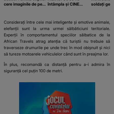
cere imaginile de pe
întâmpla și CINE
soldați ger
camerele de
SUNT CEI VIZAȚI de
fost găsiți 
supraveghere: „Nu s-
această situație: "Îmi
a mai dus sora mea...”
e ciudă că..."
Considerați între cele mai inteligente și emotive animale,
elefanții sunt la urma urmei sălbăticiuni teritoriale.
Experții în comportamentul speciilor sălbatice de la
African Travels atrag atenția că turiștii nu trebuie să
traverseze drumurile pe unde trec în mod obișnuit și nici
să tureze motoarele vehiculelor când sunt în preajma lor.
În plus, recomandă ca distanță pentru a-i admira în
siguranță cel puțin 100 de metri.