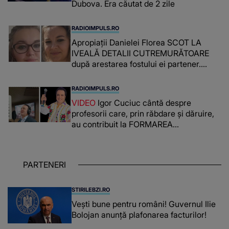
Dubova. Era căutat de 2 zile
RADIOIMPULS.RO
Apropiații Danielei Florea SCOT LA
IVEALĂ DETALII CUTREMURĂTOARE
după arestarea fostului ei partener.
PRIN CE A FOST NEVOITĂ să treacă
românca ucisă în Italia și ascunsă în
RADIOIMPULS.RO
lada unui pat: " Îmi pare rău că nu am
VIDEO
Igor Cuciuc cântă despre
reușit să fac mai mult pentru ea și..."
profesorii care, prin răbdare și dăruire,
au contribuit la FORMAREA
OAMENILOR DE ASTĂZI. Ce spune
despre dascălii care lasă amprente
puternice ÎN SUFLETELE ELEVILOR,
PARTENERI
chiar și după trecerea anilor: "De
fiecare dată când..."
STIRILEBZI.RO
Vești bune pentru români! Guvernul Ilie
Bolojan anunță plafonarea facturilor!