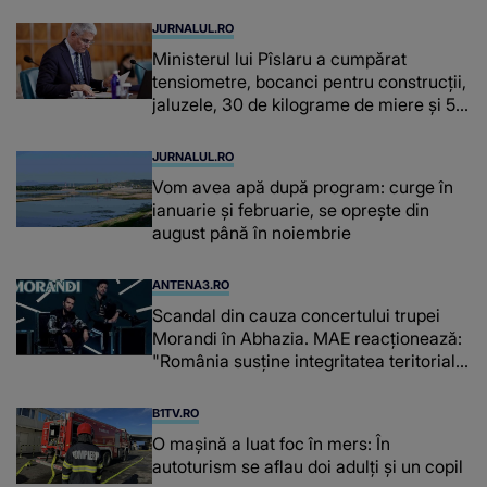
JURNALUL.RO
Ministerul lui Pîslaru a cumpărat
tensiometre, bocanci pentru construcții,
jaluzele, 30 de kilograme de miere și 50
de kilograme de cafea
JURNALUL.RO
Vom avea apă după program: curge în
ianuarie și februarie, se oprește din
august până în noiembrie
ANTENA3.RO
Scandal din cauza concertului trupei
Morandi în Abhazia. MAE reacționează:
"România susține integritatea teritorială
a Georgiei"
B1TV.RO
O maşină a luat foc în mers: În
autoturism se aflau doi adulți și un copil