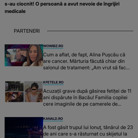
s-au ciocnit! O persoană a avut nevoie de îngrijiri
medicale
PARTENERI
WOWBIZ.RO
Cum a aflat, de fapt, Alina Pușcău că
are cancer. Mărturia făcută chiar din
salonul de tratament: „Am vrut să fac
niște genuflexiuni și a început să mă
înțepe sânul”
KFETELE.RO
Acuzații grave după găsirea fetiței de 11
ani dispărute în Bacău! Familia copilei
cere imaginile de pe camerele de
supraveghere: „Nu s-a mai dus sora
mea...”
KANALD.RO
A fost găsit trupul lui Ionuț, tânărul de 23
de ani care s-a răsturnat cu skijetul la