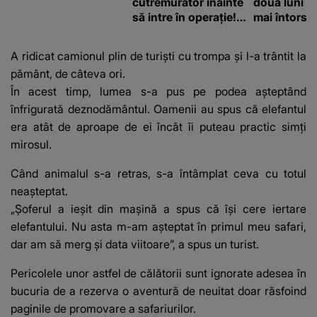
cutremurător înainte
două luni și
să intre în operație!
mai întors
Vedeta a transmis un
mesaj emoționant
A ridicat camionul plin de turiști cu trompa și l-a trântit la
fanilor
pământ, de câteva ori.
În acest timp, lumea s-a pus pe podea așteptând
înfrigurată deznodământul. Oamenii au spus că elefantul
era atât de aproape de ei încât îi puteau practic simți
mirosul.
Când animalul s-a retras, s-a întâmplat ceva cu totul
neașteptat.
„Șoferul a ieșit din mașină a spus că își cere iertare
elefantului. Nu asta m-am așteptat în primul meu safari,
dar am să merg și data viitoare”, a spus un turist.
Pericolele unor astfel de călătorii sunt ignorate adesea în
bucuria de a rezerva o aventură de neuitat doar răsfoind
paginile de promovare a safariurilor.