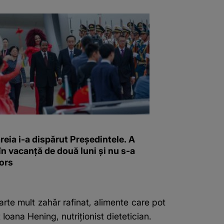
reia i-a dispărut Președintele. A
în vacanță de două luni și nu s-a
ors
arte mult zahăr rafinat, alimente care pot
Ioana Hening, nutriționist dietetician.