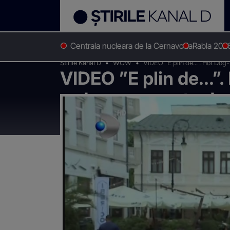
Centrala nucleara de la Cernavoda
Rabla 202
Stirile Kanal D
WOW
VIDEO ”E plin de...”. Hot Dog
VIDEO ”E plin de...”
reduce speranța de 
longevitatea