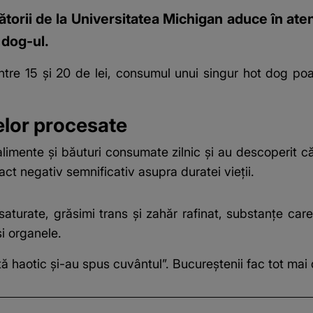
ătorii de la Universitatea Michigan aduce în ate
 dog-ul.
 între 15 și 20 de lei, consumul unui singur hot dog po
elor procesate
limente și băuturi consumate zilnic și au descoperit c
t negativ semnificativ asupra duratei vieții.
turate, grăsimi trans și zahăr rafinat, substanțe care
și organele.
ață haotic și-au spus cuvântul”. Bucureștenii fac tot mai 