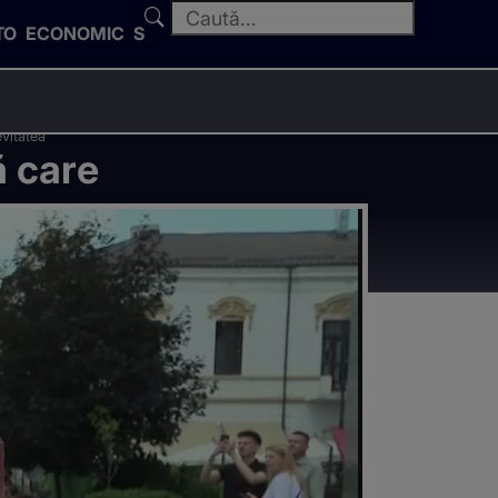
TO
ECONOMIC
SPORT
evitatea
ă care
in