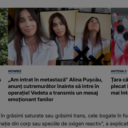
WOWBIZ
ANTENA 3
s
„Am intrat în metastază” Alina Pușcău,
Țara că
anunț cutremurător înainte să intre în
plecat 
operație! Vedeta a transmis un mesaj
mai înt
emoționant fanilor
în grăsimi saturate sau grăsimi trans, cele bogate în fo
ție din corp sau speciile de oxigen reactiv”, a explicat 