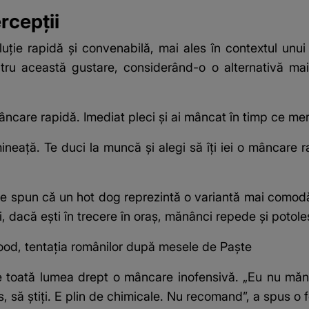
rcepții
uție rapidă și convenabilă, mai ales în contextul unui 
tru această gustare, considerând-o o alternativă mai
âncare rapidă. Imediat pleci și ai mâncat în timp ce mer
eață. Te duci la muncă și alegi să îți iei o mâncare rap
 spun că un hot dog reprezintă o variantă mai comodă, 
, dacă ești în trecere în oraș, mănânci repede și potole
od, tentația românilor după mesele de Paște
de toată lumea drept o mâncare inofensivă. „Eu nu mă
 să știți. E plin de chimicale. Nu recomand”, a spus o