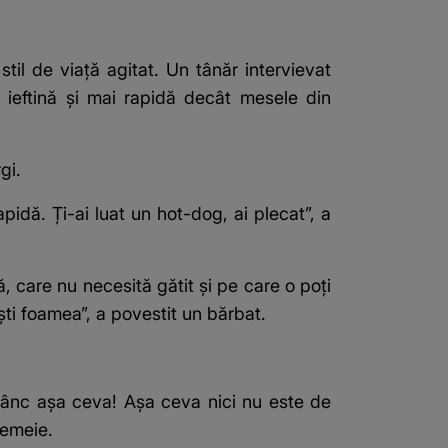
stil de viață agitat. Un tânăr intervievat
 ieftină și mai rapidă decât mesele din
gi.
idă. Ți-ai luat un hot-dog, ai plecat”, a
care nu necesită gătit și pe care o poți
ști foamea”, a povestit un bărbat.
nânc așa ceva! Așa ceva nici nu este de
 femeie.