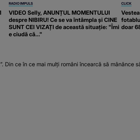
RADIO IMPULS
CLICK
1
VIDEO Selly, ANUNȚUL MOMENTULUI
Vestea 
despre NIBIRU! Ce se va întâmpla și CINE
fotablu
SUNT CEI VIZAȚI de această situație: "Îmi
doar 68
e ciudă că..."
t”. Din ce în ce mai mulți români încearcă să mânănce 