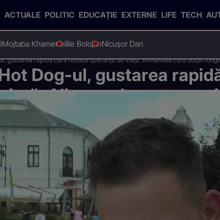
ACTUALE
POLITIC
EDUCAȚIE
EXTERNE
LIFE
TECH
AU
6
Mojtaba Khamenei
Ilie Bolojan
Nicușor Dan
-ul, gustarea rapidă care reduce speranța de viață. Alimentele care susțin long
. Hot Dog-ul, gustarea rapid
viață. Alimentele care susț