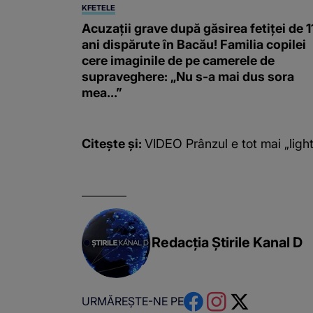
KFETELE
Acuzații grave după găsirea fetiței de 1
ani dispărute în Bacău! Familia copilei
cere imaginile de pe camerele de
supraveghere: „Nu s-a mai dus sora
mea...”
Citește și:
VIDEO Prânzul e tot mai „ligh
Redacția Știrile Kanal D
URMĂREȘTE-NE PE