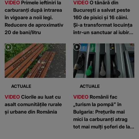
VIDEO
Primele ieftiniri la
VIDEO
O tânără din
carburanți după intrarea
București a salvat peste
în vigoare a noii legi.
160 de pisici și 16 câini.
Reducere de aproximativ
Și-a transformat locuința
20 de bani/litru
într-un sanctuar al iubirii
pentru animale
ACTUALE
ACTUALE
VIDEO
Ciorile au luat cu
VIDEO
Românii fac
asalt comunitățile rurale
„turism la pompă” în
și urbane din România
Bulgaria: Prețurile mai
mici la carburanți atrag
tot mai mulți șoferi de la
graniță