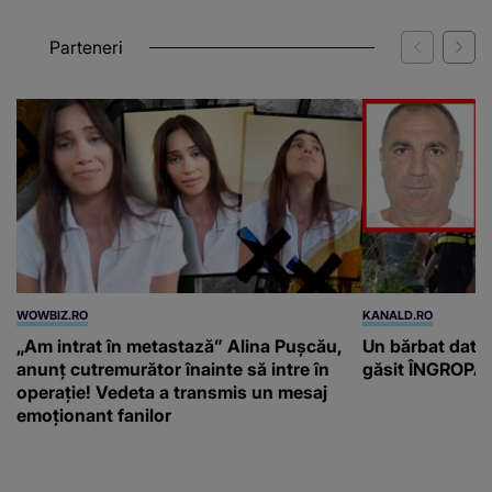
Parteneri
WOWBIZ.RO
KANALD.RO
„Am intrat în metastază” Alina Pușcău,
Un bărbat dat di
anunț cutremurător înainte să intre în
găsit ÎNGROPAT 
operație! Vedeta a transmis un mesaj
emoționant fanilor