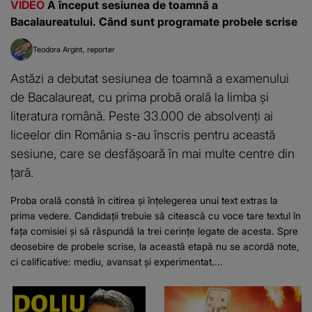
VIDEO
A început sesiunea de toamnă a
Bacalaureatului. Când sunt programate probele scrise
Teodora Argint
reporter
Astăzi a debutat sesiunea de toamnă a examenului
de Bacalaureat, cu prima probă orală la limba și
literatura română. Peste 33.000 de absolvenți ai
liceelor din România s-au înscris pentru această
sesiune, care se desfășoară în mai multe centre din
țară.
Proba orală constă în citirea și înțelegerea unui text extras la
prima vedere. Candidații trebuie să citească cu voce tare textul în
fața comisiei și să răspundă la trei cerințe legate de acesta. Spre
deosebire de probele scrise, la această etapă nu se acordă note,
ci calificative: mediu, avansat și experimentat....