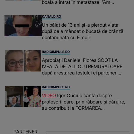
boala a intrat în metastaze: “Am
cancer!”
KANALD.RO
Un băiat de 13 ani și-a pierdut viața
după ce a mâncat o bucată de brânză
contaminată cu E. coli
RADIOIMPULS.RO
Apropiații Danielei Florea SCOT LA
IVEALĂ DETALII CUTREMURĂTOARE
după arestarea fostului ei partener.
PRIN CE A FOST NEVOITĂ să treacă
românca ucisă în Italia și ascunsă în
RADIOIMPULS.RO
lada unui pat: " Îmi pare rău că nu am
VIDEO
Igor Cuciuc cântă despre
reușit să fac mai mult pentru ea și..."
profesorii care, prin răbdare și dăruire,
au contribuit la FORMAREA
OAMENILOR DE ASTĂZI. Ce spune
despre dascălii care lasă amprente
puternice ÎN SUFLETELE ELEVILOR,
PARTENERI
chiar și după trecerea anilor: "De