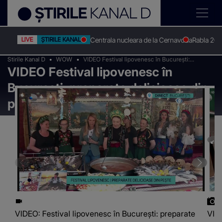
Centrala nucleara de la Cernavoda
Rabla 20
LIVE
ȘTIRILE KANAL D
Stirile Kanal D
WOW
VIDEO Festival lipovenesc în București:
VIDEO Festival lipovenesc în
preparate delicioase din pește
București: preparate delicioase din
pește
VIDEO: Festival lipovenesc în București: preparate
VIDE