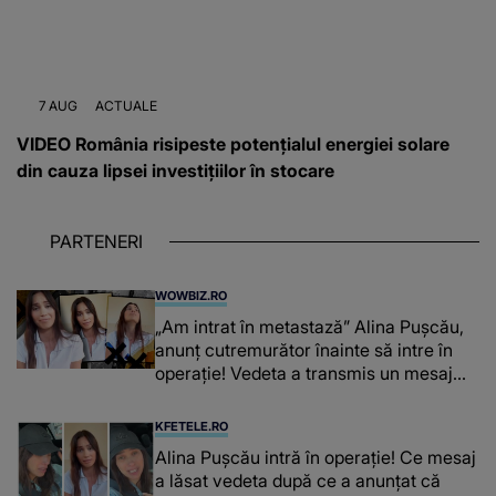
7 AUG
ACTUALE
VIDEO România risipeste potențialul energiei solare
din cauza lipsei investițiilor în stocare
PARTENERI
WOWBIZ.RO
„Am intrat în metastază” Alina Pușcău,
anunț cutremurător înainte să intre în
operație! Vedeta a transmis un mesaj
emoționant fanilor
KFETELE.RO
Alina Pușcău intră în operație! Ce mesaj
a lăsat vedeta după ce a anunțat că