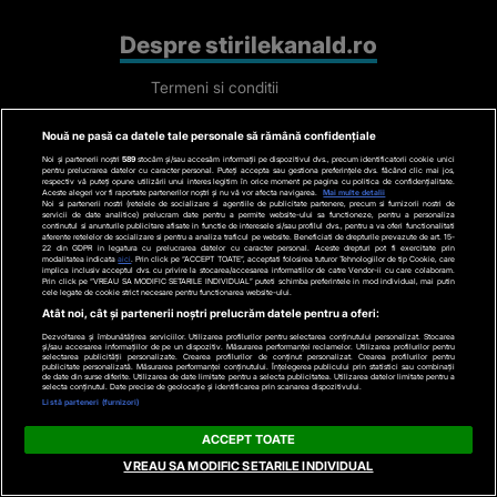
Despre stirilekanald.ro
Termeni si conditii
Politica de cookies
Nouă ne pasă ca datele tale personale să rămână confidențiale
Gestionați preferințele
Noi și partenerii noștri
589
stocăm și/sau accesăm informații pe dispozitivul dvs., precum identificatorii cookie unici
pentru prelucrarea datelor cu caracter personal. Puteți accepta sau gestiona preferințele dvs. făcând clic mai jos,
Cod deontologic
respectiv vă puteți opune utilizării unui interes legitim în orice moment pe pagina cu politica de confidențialitate.
Aceste alegeri vor fi raportate partenerilor noștri și nu vă vor afecta navigarea.
Mai multe detalii
Noi si partenerii nostri (retelele de socializare si agentiile de publicitate partenere, precum si furnizorii nostri de
Avertisment
servicii de date analitice) prelucram date pentru a permite website-ului sa functioneze, pentru a personaliza
continutul si anunturile publicitare afisate in functie de interesele si/sau profilul dvs., pentru a va oferi functionalitati
aferente retelelor de socializare si pentru a analiza traficul pe website. Beneficiati de drepturile prevazute de art. 15-
Contact
22 din GDPR in legatura cu prelucrarea datelor cu caracter personal. Aceste drepturi pot fi exercitate prin
modalitatea indicata
aici
. Prin click pe “ACCEPT TOATE”, acceptati folosirea tuturor Tehnologiilor de tip Cookie, care
implica inclusiv acceptul dvs. cu privire la stocarea/accesarea informatiilor de catre Vendor-ii cu care colaboram.
Politica de confidentialitate
Prin click pe “VREAU SA MODIFIC SETARILE INDIVIDUAL” puteti schimba preferintele in mod individual, mai putin
cele legate de cookie strict necesare pentru functionarea website-ului.
Atât noi, cât și partenerii noștri prelucrăm datele pentru a oferi:
Categorii
Dezvoltarea și îmbunătățirea serviciilor. Utilizarea profilurilor pentru selectarea conținutului personalizat. Stocarea
și/sau accesarea informațiilor de pe un dispozitiv. Măsurarea performanței reclamelor. Utilizarea profilurilor pentru
selectarea publicității personalizate. Crearea profilurilor de conținut personalizat. Crearea profilurilor pentru
Stiri actuale
publicitate personalizată. Măsurarea performanței conținutului. Înțelegerea publicului prin statistici sau combinații
de date din surse diferite. Utilizarea de date limitate pentru a selecta publicitatea. Utilizarea datelor limitate pentru a
selecta conținutul. Date precise de geolocație și identificarea prin scanarea dispozitivului.
Stiri Politice
Listă parteneri (furnizori)
Educatie
ACCEPT TOATE
Stiri externe
VREAU SA MODIFIC SETARILE INDIVIDUAL
Life