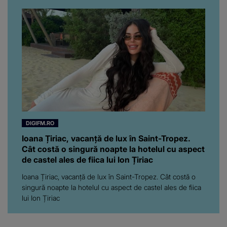
prezentatoare nici că-i
vine să creadă că s-a
ajuns până aici, dar e
adevărat, au făcut-o și pe
asta! Și ce a ieșit la iveală
ar fi prea mult pentru
oricine: "Cu… mine, fata
româncă...”
DIGIFM.RO
Ioana Țiriac, vacanță de lux în Saint-Tropez.
Cât costă o singură noapte la hotelul cu aspect
de castel ales de fiica lui Ion Țiriac
Ioana Țiriac, vacanță de lux în Saint-Tropez. Cât costă o
singură noapte la hotelul cu aspect de castel ales de fiica
lui Ion Țiriac