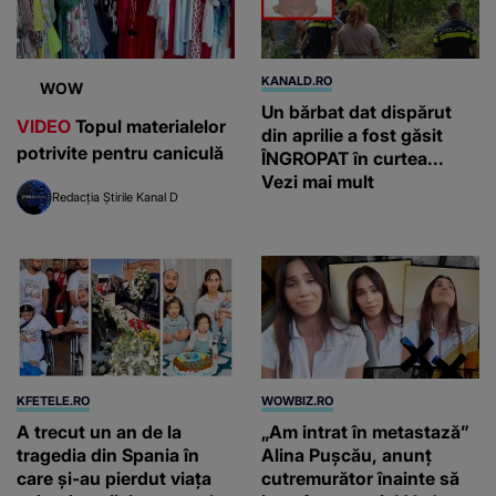
KANALD.RO
WOW
Un bărbat dat dispărut
VIDEO
Topul materialelor
din aprilie a fost găsit
potrivite pentru caniculă
ÎNGROPAT în curtea...
Vezi mai mult
Redacția Știrile Kanal D
KFETELE.RO
WOWBIZ.RO
A trecut un an de la
„Am intrat în metastază”
tragedia din Spania în
Alina Pușcău, anunț
care și-au pierdut viața
cutremurător înainte să