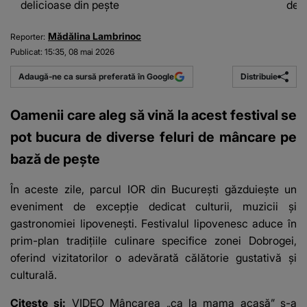
delicioase din pește
deli
Mădălina Lambrinoc
Reporter:
Publicat:
15:35, 08 mai 2026
Distribuie
Adaugă-ne ca sursă preferată în Google
Oamenii care aleg să vină la acest festival se
pot bucura de diverse feluri de mâncare pe
bază de pește
În aceste zile, parcul IOR din București găzduiește un
eveniment de excepție dedicat culturii, muzicii și
gastronomiei lipovenești. Festivalul lipovenesc aduce în
prim-plan tradițiile culinare specifice zonei Dobrogei,
oferind vizitatorilor o adevărată călătorie gustativă și
culturală.
Citește și:
VIDEO Mâncarea „ca la mama acasă” s-a