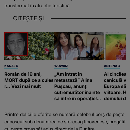
transformat în atracție turistică
CITEȘTE ȘI
KANAL D
WOWBIZ
ANTENA 3
Român de 19 ani,
„Am intrat în
Al cincilea 
MORT după ce a cules
metastază” Alina
caniculă va
r... Vezi mai mult
Pușcău, anunț
Europa să
cutremurător înainte
viitoare. H
să intre în operație!
domului de 
Vedeta a transmis un
care va adu
mesaj emoționant
42 de grade
Printre deliciile oferite se numără celebrul borș de pește,
fanilor
cunoscut sub denumirea de storceag lipovenesc, pregătit
cu pește proaspăt adus direct de la Dunăre.