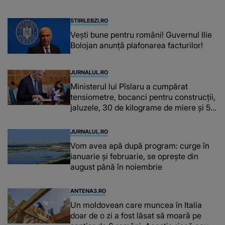
fiecare dată când..."
STIRILEBZI.RO
Vești bune pentru români! Guvernul Ilie
Bolojan anunță plafonarea facturilor!
JURNALUL.RO
Ministerul lui Pîslaru a cumpărat
tensiometre, bocanci pentru construcții,
jaluzele, 30 de kilograme de miere și 50
de kilograme de cafea
JURNALUL.RO
Vom avea apă după program: curge în
ianuarie și februarie, se oprește din
august până în noiembrie
ANTENA3.RO
Un moldovean care muncea în Italia
doar de o zi a fost lăsat să moară pe