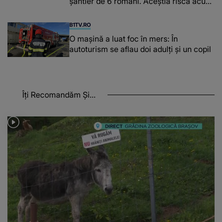
şantier de 6 români. Aceștia riscă acum
închisoarea
B1TV.RO
O maşină a luat foc în mers: În
autoturism se aflau doi adulți și un copil
Îți Recomandăm Și...