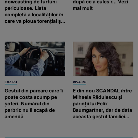
nowcasting de furtuni
după ce a cules r... Vezi
periculoase. Lista
mai mult
completă a localităților în
care va ploua torențial și
cu grindină
EVZ.RO
VIVA.RO
Gestul din parcare care îi
E din nou SCANDAL între
poate costa scump pe
Mihaela Rădulescu și
șoferi. Numărul din
părinții lui Felix
parbriz nu îi scapă de
Baumgartner, dar de data
amendă
aceasta gestul familiei
regretatului ei iubit a
înfuriat-o pe vedeta
noastră! Fostei