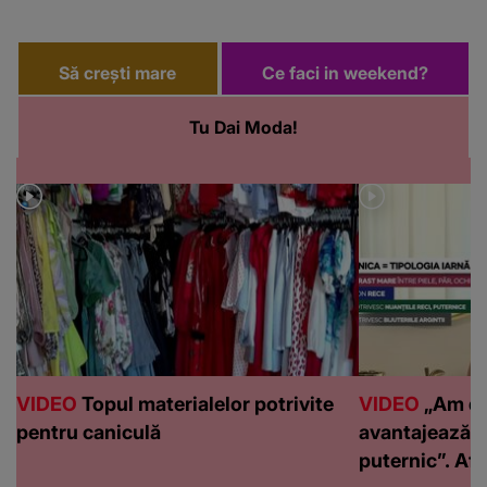
Să crești mare
Ce faci in weekend?
Tu Dai Moda!
VIDEO
Topul materialelor potrivite
VIDEO
„Am de
pentru caniculă
avantajează c
puternic”. Află