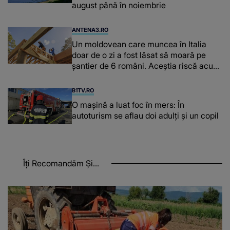
august până în noiembrie
ANTENA3.RO
Un moldovean care muncea în Italia
doar de o zi a fost lăsat să moară pe
şantier de 6 români. Aceștia riscă acum
închisoarea
B1TV.RO
O maşină a luat foc în mers: În
autoturism se aflau doi adulți și un copil
Îți Recomandăm Și...