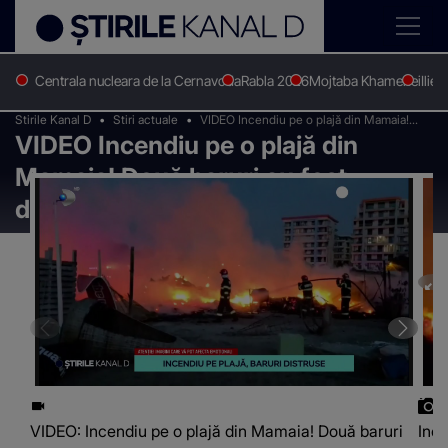
Centrala nucleara de la Cernavoda
Rabla 2026
Mojtaba Khamenei
Ilie 
Stirile Kanal D
Stiri actuale
VIDEO Incendiu pe o plajă din Mamaia!
VIDEO Incendiu pe o plajă din
Două baruri au fost distruse
Mamaia! Două baruri au fost
distruse
VIDEO: Incendiu pe o plajă din Mamaia! Două baruri
Ince