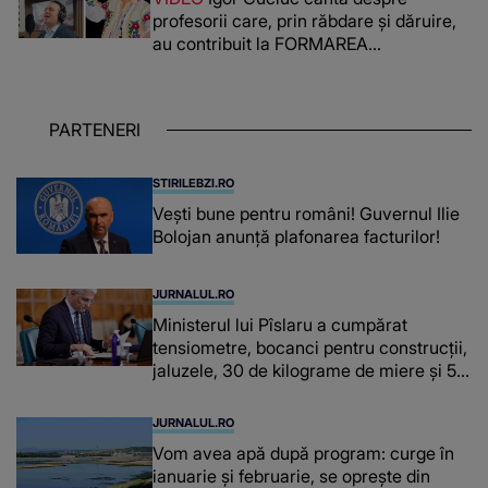
reușit să fac mai mult pentru ea și..."
profesorii care, prin răbdare și dăruire,
au contribuit la FORMAREA
OAMENILOR DE ASTĂZI. Ce spune
despre dascălii care lasă amprente
puternice ÎN SUFLETELE ELEVILOR,
PARTENERI
chiar și după trecerea anilor: "De
fiecare dată când..."
STIRILEBZI.RO
Vești bune pentru români! Guvernul Ilie
Bolojan anunță plafonarea facturilor!
JURNALUL.RO
Ministerul lui Pîslaru a cumpărat
tensiometre, bocanci pentru construcții,
jaluzele, 30 de kilograme de miere și 50
de kilograme de cafea
JURNALUL.RO
Vom avea apă după program: curge în
ianuarie și februarie, se oprește din