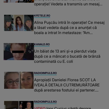
operație! Vedeta a transmis un mesaj
emoționant fanilor
KFETELE.RO
Alina Pușcău intră în operație! Ce mesaj
a lăsat vedeta după ce a anunțat că
boala a intrat în metastaze: “Am
cancer!”
KANALD.RO
Un băiat de 13 ani și-a pierdut viața
după ce a mâncat o bucată de brânză
contaminată cu E. coli
RADIOIMPULS.RO
Apropiații Danielei Florea SCOT LA
IVEALĂ DETALII CUTREMURĂTOARE
după arestarea fostului ei partener.
PRIN CE A FOST NEVOITĂ să treacă
românca ucisă în Italia și ascunsă în
RADIOIMPULS.RO
lada unui pat: " Îmi pare rău că nu am
VIDEO
Igor Cuciuc cântă despre