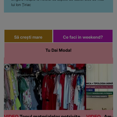
lui Ion Țiriac
Să crești mare
Ce faci in weekend?
Tu Dai Moda!
VIDEO
Topul materialelor potrivite
VIDEO
„Am de