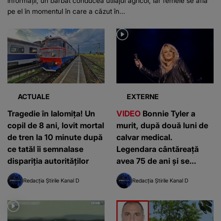
informații, un bărbat conducea utilajul agricol, iar femeie se afla
pe el în momentul în care a căzut în...
ACTUALE
EXTERNE
Tragedie în Ialomița! Un
VIDEO
Bonnie Tyler a
copil de 8 ani, lovit mortal
murit, după două luni de
de tren la 10 minute după
calvar medical.
ce tatăl îi semnalase
Legendara cântăreață
dispariția autorităților
avea 75 de ani și se
mutase în Portugalia
Redacția Știrile Kanal D
Redacția Știrile Kanal D