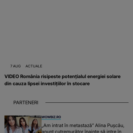
7 AUG
ACTUALE
VIDEO România risipeste potențialul energiei solare
din cauza lipsei investițiilor în stocare
PARTENERI
WOWBIZ.RO
„Am intrat în metastază” Alina Pușcău,
anunț cutremurător înainte să intre în