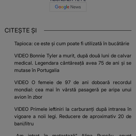
CITEȘTE ȘI
Tapioca: ce este și cum poate fi utilizată în bucătărie
VIDEO Bonnie Tyler a murit, după două luni de calvar
medical. Legendara cântăreață avea 75 de ani și se
mutase în Portugalia
VIDEO O femeie de 97 de ani doboară recordul
mondial: cea mai în vârstă pasageră pe aripa unui
avion în zbor
VIDEO Primele ieftiniri la carburanți după intrarea în
vigoare a noii legi. Reducere de aproximativ 20 de
bani/litru
„Am intrat în metastază” Alina Pușcău, anunț