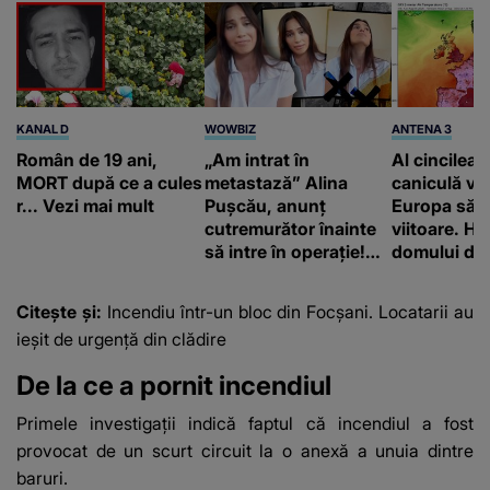
KANAL D
WOWBIZ
ANTENA 3
Român de 19 ani,
„Am intrat în
Al cincilea 
MORT după ce a cules
metastază” Alina
caniculă va
r... Vezi mai mult
Pușcău, anunț
Europa să
cutremurător înainte
viitoare. H
să intre în operație!
domului de 
Vedeta a transmis un
care va adu
mesaj emoționant
42 de grade
Citește și:
Incendiu într-un bloc din Focșani. Locatarii au
fanilor
ieșit de urgență din clădire
De la ce a pornit incendiul
Primele investigații indică faptul că incendiul a fost
provocat de un scurt circuit la o anexă a unuia dintre
baruri.