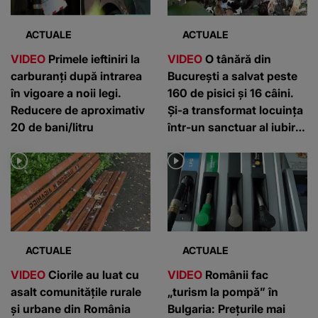
ACTUALE
ACTUALE
VIDEO
Primele ieftiniri la
VIDEO
O tânără din
carburanți după intrarea
București a salvat peste
în vigoare a noii legi.
160 de pisici și 16 câini.
Reducere de aproximativ
Și-a transformat locuința
20 de bani/litru
într-un sanctuar al iubirii
pentru animale
ACTUALE
ACTUALE
VIDEO
Ciorile au luat cu
VIDEO
Românii fac
asalt comunitățile rurale
„turism la pompă” în
și urbane din România
Bulgaria: Prețurile mai