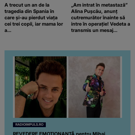
A trecut un an de la
„Am intrat în metastază”
tragedia din Spania în
Alina Pușcău, anunț
care și-au pierdut viața
cutremurător înainte să
cei trei copii, iar mama lor
intre în operație! Vedeta a
a…
transmis un mesaj
emoționant fanilor
RADIOIMPULS.RO
REVEDERE EMOȚIONANTĂ pentru Mihai