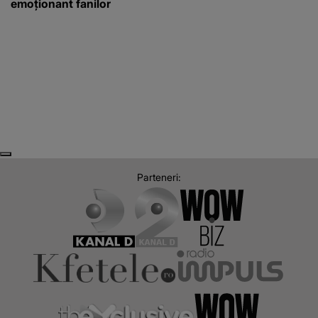
emoționant fanilor
Next
Previous
Parteneri: