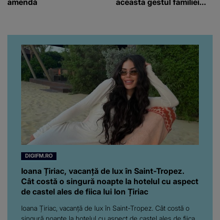
amendă
aceasta gestul familiei
regretatului ei iubit a
înfuriat-o pe vedeta
noastră! Fostei
prezentatoare nici că-i
vine să creadă că s-a
ajuns până aici, dar e
adevărat, au făcut-o și pe
asta! Și ce a ieșit la iveală
ar fi prea mult pentru
oricine: "Cu… mine, fata
româncă...”
DIGIFM.RO
Ioana Țiriac, vacanță de lux în Saint-Tropez.
Cât costă o singură noapte la hotelul cu aspect
de castel ales de fiica lui Ion Țiriac
Ioana Țiriac, vacanță de lux în Saint-Tropez. Cât costă o
singură noapte la hotelul cu aspect de castel ales de fiica