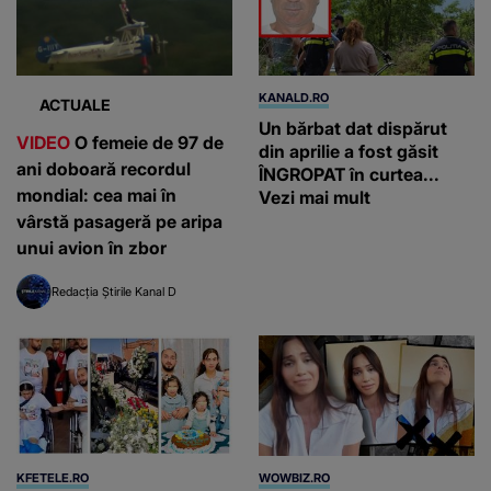
KANALD.RO
ACTUALE
Un bărbat dat dispărut
VIDEO
O femeie de 97 de
din aprilie a fost găsit
ani doboară recordul
ÎNGROPAT în curtea...
mondial: cea mai în
Vezi mai mult
vârstă pasageră pe aripa
unui avion în zbor
Redacția Știrile Kanal D
KFETELE.RO
WOWBIZ.RO