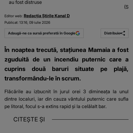
au fost distruse
(Sur
Redacția Știrile Kanal D
Editor web:
Publicat:
13:16, 09 iulie 2026
Distribuie
Adaugă-ne ca sursă preferată în Google
În noaptea trecută, stațiunea Mamaia a fost
zguduită de un incendiu puternic care a
cuprins două baruri situate pe plajă,
transformându-le în scrum.
Flăcările au izbucnit în jurul orei 3 dimineața la unul
dintre localuri, iar din cauza vântului puternic care sufla
pe litoral, focul s-a extins rapid și la celălalt bar.
CITEȘTE ȘI