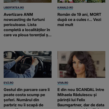
LIBERTATEA.RO
KANALD.RO
Avertizare ANM
Român de 19 ani, MORT
nowcasting de furtuni
după ce a cules r... Vezi
periculoase. Lista
mai mult
completă a localităților în
care va ploua torențial și
cu grindină
EVZ.RO
VIVA.RO
Gestul din parcare care îi
E din nou SCANDAL între
poate costa scump pe
Mihaela Rădulescu și
șoferi. Numărul din
părinții lui Felix
parbriz nu îi scapă de
Baumgartner, dar de data