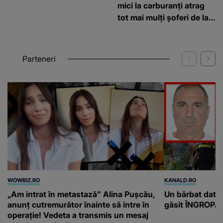
mici la carburanți atrag
tot mai mulți șoferi de la
graniță
Parteneri
WOWBIZ.RO
KANALD.RO
„Am intrat în metastază” Alina Pușcău,
Un bărbat dat di
anunț cutremurător înainte să intre în
găsit ÎNGROPAT 
operație! Vedeta a transmis un mesaj