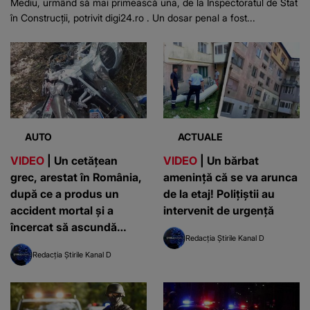
Mediu, urmând să mai primească una, de la Inspectoratul de Stat
în Construcții, potrivit digi24.ro . Un dosar penal a fost...
AUTO
ACTUALE
VIDEO
| Un cetățean
VIDEO
| Un bărbat
grec, arestat în România,
amenință că se va arunca
după ce a produs un
de la etaj! Polițiștii au
accident mortal și a
intervenit de urgență
încercat să ascundă
Redacția Știrile Kanal D
urmele
Redacția Știrile Kanal D