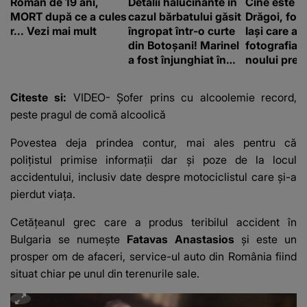
Român de 19 ani,
Detalii halucinante în
Cine este A
MORT după ce a cules
cazul bărbatului găsit
Drăgoi, fot
r... Vezi mai mult
îngropat într-o curte
Iași care a r
din Botoșani! Marinel
fotografia o
a fost înjunghiat în
noului prem
inimă, iar concubina
britanic, A
lui se numără printre
Burnham
Citeste si:
VIDEO- Șofer prins cu alcoolemie record,
suspecți
peste pragul de comă alcoolică
Povestea deja prindea contur, mai ales pentru că
polițistul primise informații dar și poze de la locul
accidentului, inclusiv date despre motociclistul care și-a
pierdut viața.
Cetățeanul grec care a produs teribilul accident în
Bulgaria se numește
Fatavas Anastasios
și este un
prosper om de afaceri, service-ul auto din România fiind
situat chiar pe unul din terenurile sale.