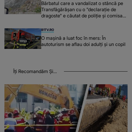
Bărbatul care a vandalizat o stâncă pe
Transfăgărășan cu o "declaraţie de
dragoste" e căutat de poliție și comisarii
de mediu
B1TV.RO
O maşină a luat foc în mers: În
autoturism se aflau doi adulți și un copil
Îți Recomandăm Și...