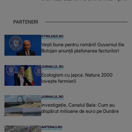
îndeplinit misiunile cu responsabilitate,
iar în relația cu colegii a fost un sprijin,
un sfătuitor și un..."
PARTENERI
STIRILEBZI.RO
Vești bune pentru români! Guvernul Ilie
Bolojan anunță plafonarea facturilor!
JURNALUL.RO
Ecologism cu japca. Natura 2000
lovește fermierii
JURNALUL.RO
Investigație, Canalul Bala: Cum au
dispărut milioane de euro pe Dunăre
ANTENA3.RO