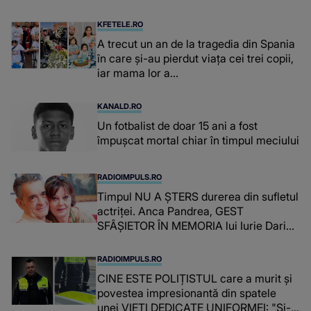
concubina lui se numără printre
suspecți
KFETELE.RO
A trecut un an de la tragedia din Spania
în care și-au pierdut viața cei trei copii,
iar mama lor a…
KANALD.RO
Un fotbalist de doar 15 ani a fost
împușcat mortal chiar în timpul meciului
RADIOIMPULS.RO
Timpul NU A ȘTERS durerea din sufletul
actriței. Anca Pandrea, GEST
SFÂȘIETOR ÎN MEMORIA lui Iurie Darie:
"A fost copleșitor. Pe măsură ce trece
timpul parcă..."
RADIOIMPULS.RO
CINE ESTE POLIȚISTUL care a murit și
povestea impresionantă din spatele
unei VIEȚI DEDICATE UNIFORMEI: "Și-a