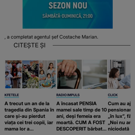
, a completat agentul șef Costache Marian.
CITEȘTE ȘI
KFETELE
RADIO IMPULS
CLICK
A trecut un an de la
A încasat PENSIA
Cum au aju
tragedia din Spania în
mamei sale timp de 10
pensionari 
care și-au pierdut
ani, deși femeia era
„în lux”, făr
viața cei trei copii, iar
moartă. CUM A FOST
„Noi nu am 
mama lor a…
DESCOPERIT bărbatul
niciodată a
de 50 de ani și ce