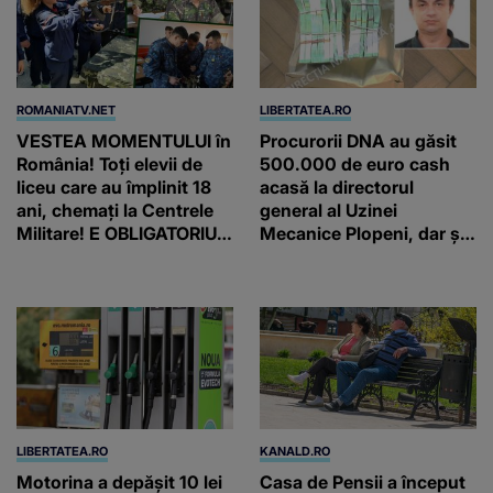
ROMANIATV.NET
LIBERTATEA.RO
VESTEA MOMENTULUI în
Procurorii DNA au găsit
România! Toți elevii de
500.000 de euro cash
liceu care au împlinit 18
acasă la directorul
ani, chemați la Centrele
general al Uzinei
Militare! E OBLIGATORIU.
Mecanice Plopeni, dar și
Până când au termen!
două ceasuri Patek
Philippe și Rolex
LIBERTATEA.RO
KANALD.RO
Motorina a depășit 10 lei
Casa de Pensii a început