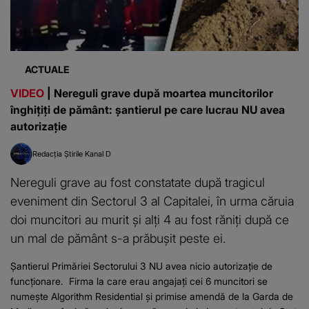
ACTUALE
VIDEO
| Nereguli grave după moartea muncitorilor
înghițiți de pământ: șantierul pe care lucrau NU avea
autorizație
Redacția Știrile Kanal D
Nereguli grave au fost constatate după tragicul
eveniment din Sectorul 3 al Capitalei, în urma căruia
doi muncitori au murit și alți 4 au fost răniți după ce
un mal de pământ s-a prăbușit peste ei.
Șantierul Primăriei Sectorului 3 NU avea nicio autorizație de
funcționare. Firma la care erau angajați cei 6 muncitori se
numește Algorithm Residential și primise amendă de la Garda de