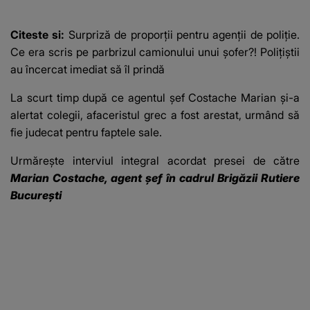
afacere a deschis cu
banii obținuți? SUMA
Citeste si:
Surpriză de proporții pentru agenții de poliție.
E COLOSALĂ
Ce era scris pe parbrizul camionului unui șofer?! Polițiștii
au încercat imediat să îl prindă
La scurt timp după ce agentul șef Costache Marian și-a
alertat colegii, afaceristul grec a fost arestat, urmând să
fie judecat pentru faptele sale.
Urmărește interviul integral acordat presei de către
Marian Costache, agent șef în cadrul Brigăzii Rutiere
București