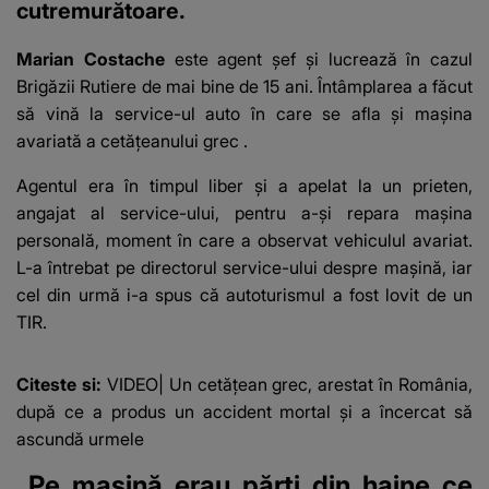
cutremurătoare.
Marian Costache
este agent șef și lucrează în cazul
Brigăzii Rutiere de mai bine de 15 ani. Întâmplarea a făcut
să vină la service-ul auto în care se afla și
mașina
avariată a cetățeanului grec
.
Agentul era în timpul liber și a apelat la un prieten,
angajat al service-ului, pentru a-și repara mașina
personală, moment în care a observat vehiculul avariat.
L-a întrebat pe directorul service-ului despre mașină, iar
cel din urmă i-a spus că autoturismul a fost lovit de un
TIR.
Citeste si:
VIDEO| Un cetățean grec, arestat în România,
după ce a produs un accident mortal și a încercat să
ascundă urmele
„Pe mașină erau părți din haine ce