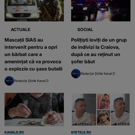
ACTUALE
SOCIAL
Mascații SIAS au
Poliţiști loviți de un grup
intervenit pentru a opri
de indivizi la Craiova,
un bărbat care a
după ce au reținut un
amenințat că va provoca
şofer băut
o explozie cu şase butelii
Redacția Știrile Kanal D
Redacția Știrile Kanal D
KANALD.RO
KFETELE.RO