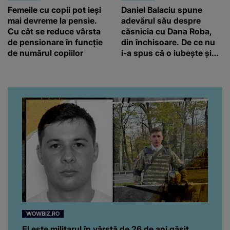
Femeile cu copii pot ieși
Daniel Balaciu spune
mai devreme la pensie.
adevărul său despre
Cu cât se reduce vârsta
căsnicia cu Dana Roba,
de pensionare în funcție
din închisoare. De ce nu
de numărul copiilor
i-a spus că o iubește și
ce s-a întâmplat când au
venit fetițele pe lume:
“Am suflet mare. Eu am
ajutat-o.”
WOWBIZ.RO
El este militarul în vârstă de 26 de ani găsit