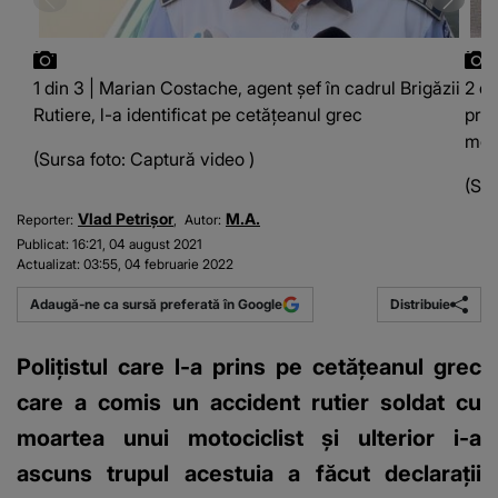
1 din 3 | Marian Costache, agent șef în cadrul Brigăzii
2 di
Rutiere, l-a identificat pe cetățeanul grec
prod
moto
(Sursa foto: Captură video )
(Sur
Vlad Petrişor
M.A.
Reporter:
Autor:
Publicat:
16:21, 04 august 2021
Actualizat:
03:55, 04 februarie 2022
Distribuie
Adaugă-ne ca sursă preferată în Google
Polițistul care l-a prins pe cetățeanul grec
care a comis un accident rutier soldat cu
moartea unui motociclist și ulterior i-a
ascuns trupul acestuia a făcut declarații