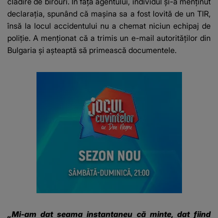
clădire de birouri. În fața agentului, individul și-a menținut
declarația, spunând că mașina sa a fost lovită de un TIR,
însă la locul accidentului nu a chemat niciun echipaj de
poliție. A menționat că a trimis un e-mail autorităților din
Bulgaria și așteaptă să primească documentele.
„Mi-am dat seama instantaneu că minte, dat fiind