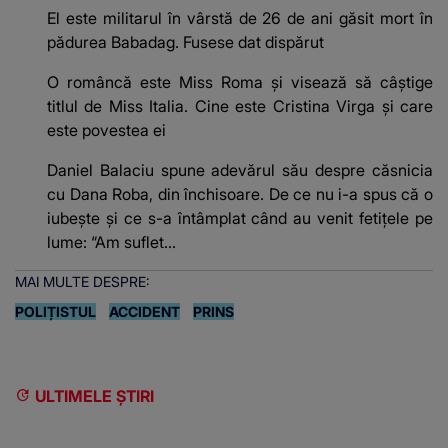
El este militarul în vârstă de 26 de ani găsit mort în
pădurea Babadag. Fusese dat dispărut
O româncă este Miss Roma și visează să câștige
titlul de Miss Italia. Cine este Cristina Virga și care
este povestea ei
Daniel Balaciu spune adevărul său despre căsnicia
cu Dana Roba, din închisoare. De ce nu i-a spus că o
iubește și ce s-a întâmplat când au venit fetițele pe
lume: “Am suflet...
MAI MULTE DESPRE:
POLIȚISTUL
ACCIDENT
PRINS
ULTIMELE ȘTIRI