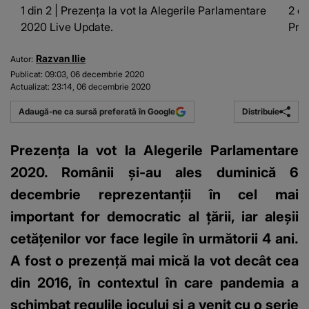
1 din 2 | Prezența la vot la Alegerile Parlamentare
2 di
2020 Live Update.
Prez
Razvan Ilie
Autor:
Publicat:
09:03, 06 decembrie 2020
Actualizat:
23:14, 06 decembrie 2020
Distribuie
Adaugă-ne ca sursă preferată în Google
Prezența la vot la Alegerile Parlamentare
2020. Românii și-au ales duminică 6
decembrie reprezentanții în cel mai
important for democratic al țării, iar aleșii
cetățenilor vor face legile în următorii 4 ani.
A fost o prezență mai mică la vot decât cea
din 2016, în contextul în care pandemia a
schimbat regulile jocului și a venit cu o serie