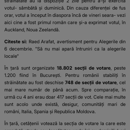
străinătate au la dispoziţie 2 zile pentru a-şi exercita
votul- sâmbătă şi duminică. Din cauza diferenței de fus
orar, votul a început în diaspora încă de vineri seara-
vezi
aici cine a fost primul român care și-a exprimat votul
, în
Auckland, Noua Zeelandă.
Citeste si:
Raed Arafat, avertisment pentru Alegerile din
6 decembrie. "Să nu mai apară întruniri ca la alegerile
locale"
În ţară sunt organizate
18.802 secţii de votare
, peste
1.200 fiind în Bucureşti. Pentru românii stabiliţi în
străinătate au fost deschise
748 de secţii de votare
, cel
mai mare număr de până acum. Spre comparație, în
urmă cu 4 ani erau doar 417 secții de vot. Cele mai multe
sunt acolo unde există, desigur, comunităţi mari de
români, Italia, Spania şi Republica Moldova.
În ţară, cetăţenii votează la secţia de votare la care este