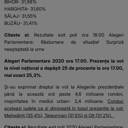
BIHOR- 31,98%
HARGHITA- 31,60%
SĂLAJ- 31,55%
BUZĂU- 31,41%
Citeste si:
Rezultate exit poll ora 18:00 Alegeri
Parlamentare: Răsturnare de situaţie! Surpriză
neaşteptată la urne
Alegeri Parlamentare 2020 ora 17.00. Prezența la vot
la nivel național a depășit 25 de procente la ora 17.00,
mai exact 25,3%.
Și-au exprimat dreptul la vot la Alegerile prezdențiale
până la această oră peste 4,6 milioane români,
majoritatea în mediul urban- 2,4 milioane.
Conduc
aceleași județe ca și dimineață în topul prezenție la vot:
Mehedinți (35,4%), Teleorman (31,5%) și Olt (31,2%).
Citeste si:
Rezultate exit poll 2020 Alegeri Parlamentare: