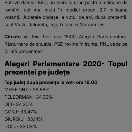
Potrivit datelor BEC, au mers la urne peste 5 milioane de
români, cei mai mulți în mediul urban, 2,7 milioane
votanți. Județele codașe la votul de azi, după prezență,
sunt Vaslui, Ialomița, Iași, Tulcea și Maramureș.
Citeste si:
Exit Poll ora 18:00 Alegeri Parlamentare.
Răsturnare de situație. PSD revine în frunte, PNL cade pe
2. Iată procentele!
Alegeri Parlamentare 2020- Topul
prezenței pe județe
Top județ după prezența la vot- ora 18.00
MEHEDINŢI- 38,56%
TELEORMAN- 34,39%
OLT- 34,30%
GORJ- 33,47%
GIURGIU- 33,14%
DOLJ- 33,03%