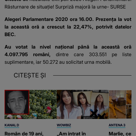
Răsturnare de situaţie! Surpriză majoră la urne- SURSE
Alegeri Parlamentare 2020 ora 16.00. Prezența la vot
la această oră a crescut la 22,47%, potrivit datelor
BEC.
Au votat la nivel național până la această oră
4.097.795 români,
dintre care 303.551 pe liste
suplimentare, iar 50.272 au solicitat urna mobilă.
CITEȘTE ȘI
KANAL D
WOWBIZ
ANTENA 3
Român de 19 ani,
„Am intrat în
Marlie, cel 