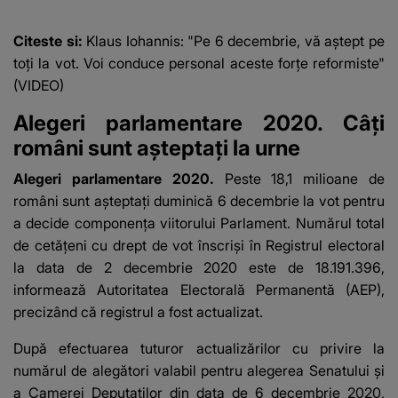
această situație: "Îmi
e ciudă că..."
Citeste si:
Klaus Iohannis: "Pe 6 decembrie, vă aștept pe
toți la vot. Voi conduce personal aceste forțe reformiste"
(VIDEO)
Alegeri parlamentare 2020. Câți
români sunt așteptați la urne
Alegeri parlamentare 2020.
Peste 18,1 milioane de
români sunt așteptați duminică 6 decembrie la vot pentru
a decide componența viitorului Parlament. Numărul total
de cetățeni cu drept de vot înscriși în Registrul electoral
la data de 2 decembrie 2020 este de 18.191.396,
informează Autoritatea Electorală Permanentă (AEP),
precizând că registrul a fost actualizat.
După efectuarea tuturor actualizărilor cu privire la
numărul de alegători valabil pentru alegerea Senatului și
a Camerei Deputaților din data de 6 decembrie 2020,