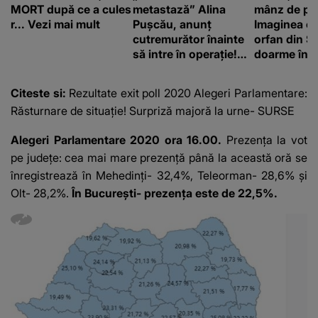
MORT după ce a cules
metastază” Alina
mânz de pe 
r... Vezi mai mult
Pușcău, anunț
Imaginea cu
cutremurător înainte
orfan din Să
să intre în operație!
doarme în p
Vedeta a transmis un
un copil a 
mesaj emoționant
mii de româ
Citeste si:
Rezultate exit poll 2020 Alegeri Parlamentare:
fanilor
Răsturnare de situaţie! Surpriză majoră la urne- SURSE
Alegeri Parlamentare 2020 ora 16.00.
Prezența la vot
pe județe: cea mai mare prezență până la această oră se
înregistrează în Mehedinți- 32,4%, Teleorman- 28,6% și
Olt- 28,2%.
În București- prezența este de 22,5%.