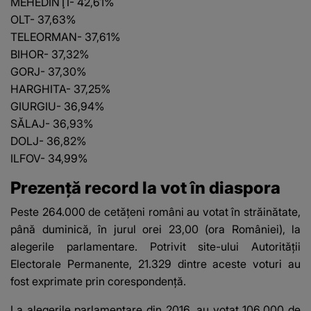
MEHEDINŢI- 42,61%
OLT- 37,63%
TELEORMAN- 37,61%
BIHOR- 37,32%
GORJ- 37,30%
HARGHITA- 37,25%
GIURGIU- 36,94%
SĂLAJ- 36,93%
DOLJ- 36,82%
ILFOV- 34,99%
Prezență record la vot în diaspora
Peste 264.000 de cetăţeni români au votat în străinătate,
până duminică, în jurul orei 23,00 (ora României), la
alegerile parlamentare. Potrivit site-ului Autorităţii
Electorale Permanente, 21.329 dintre aceste voturi au
fost exprimate prin corespondenţă.
La alegerile parlamentare din 2016, au votat 106.000 de