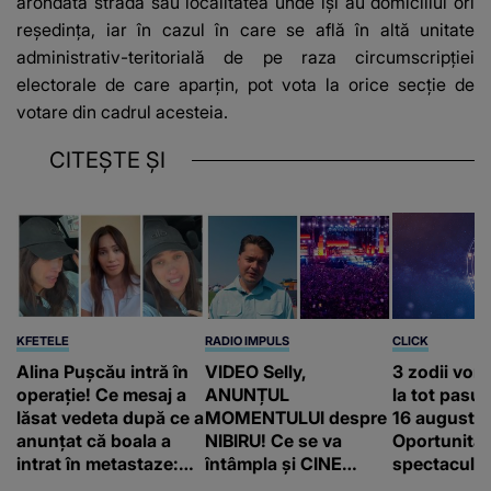
arondată strada sau localitatea unde îşi au domiciliul ori
reşedinţa, iar în cazul în care se află în altă unitate
administrativ-teritorială de pe raza circumscripţiei
electorale de care aparţin, pot vota la orice secţie de
votare din cadrul acesteia.
CITEȘTE ȘI
KFETELE
RADIO IMPULS
CLICK
Alina Pușcău intră în
VIDEO Selly,
3 zodii vor
operație! Ce mesaj a
ANUNȚUL
la tot pasul 
lăsat vedeta după ce a
MOMENTULUI despre
16 august.
anunțat că boala a
NIBIRU! Ce se va
Oportunităț
intrat în metastaze:
întâmpla și CINE
spectaculoa
“Am cancer!”
SUNT CEI VIZAȚI de
apărea în c