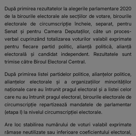
După primirea rezultatelor la alegerile parlamentare 2020
de la birourile electorale ale secţiilor de votare, birourile
electorale de circumscripţie încheie, separat, pentru
Senat şi pentru Camera Deputaţilor, câte un proces-
verbal cuprinzând totalizarea voturilor valabil exprimate
pentru fiecare partid politic, alianţă politică, alianţă
electorală şi candidat independent. Rezultatele sunt
trimise către Biroul Electoral Central.
După primirea listei partidelor politice, alianţelor politice,
alianţelor electorale şi a organizaţiilor minorităţilor
naţionale care au întrunit pragul electoral şi a listei celor
care nu au întrunit pragul electoral, birourile electorale de
circumscripţie repartizează mandatele de parlamentar
(etapa I) la nivelul circumscripţiei electorale.
Are loc stabilirea numărului de voturi valabil exprimate
rămase neutilizate sau inferioare coeficientului electoral,