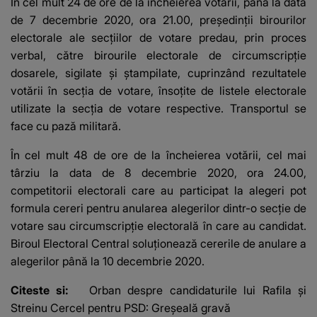
În cel mult 24 de ore de la încheierea votării, până la data
de 7 decembrie 2020, ora 21.00, preşedinţii birourilor
electorale ale secţiilor de votare predau, prin proces
verbal, către birourile electorale de circumscripţie
dosarele, sigilate şi ştampilate, cuprinzând rezultatele
votării în secţia de votare, însoţite de listele electorale
utilizate la secţia de votare respective. Transportul se
face cu pază militară.
În cel mult 48 de ore de la încheierea votării, cel mai
târziu la data de 8 decembrie 2020, ora 24.00,
competitorii electorali care au participat la alegeri pot
formula cereri pentru anularea alegerilor dintr-o secţie de
votare sau circumscripţie electorală în care au candidat.
Biroul Electoral Central soluţionează cererile de anulare a
alegerilor până la 10 decembrie 2020.
Citeste si:
Orban despre candidaturile lui Rafila şi
Streinu Cercel pentru PSD: Greşeală gravă