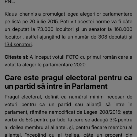
PNL.
Klaus Iohannis a promulgat legea alegerilor parlamentare
pe listă pe 20 iulie 2015. Potrivit acestei norme va fi câte
un deputat la 73.000 locuitori și un senator la 168.000
locuitori, astfel ajungând la
un număr de 308 deputați și
134 senatori
.
Citeste si:
A inceput votul! FOTO cu primul român care a
votat la alegerile parlamentare 2020
Care este pragul electoral pentru ca
un partid să intre în Parlament
Pragul electoral, definit ca numărul minim necesar de
voturi pentru ca un partid sau alianţă să intre în
parlament, rămâne nemodificat de Legea 208/2015:
este
vorba de 5% pentru partide
, la care se adaugă 3% pentru
al doilea membru al alianţei, şi, pentru fiecare membru al
alianţei, începând cu al treilea, câte un procent din