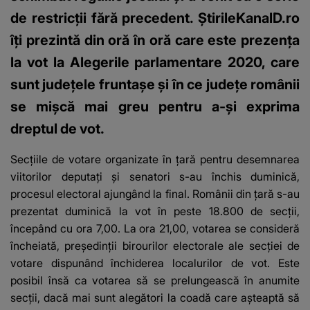
de restricții fără precedent. ȘtirileKanalD.ro
îți prezintă din oră în oră care este prezența
la vot la Alegerile parlamentare 2020, care
sunt județele fruntașe și în ce județe românii
se mișcă mai greu pentru a-și exprima
dreptul de vot.
Secţiile de votare organizate în ţară pentru desemnarea
viitorilor deputaţi şi senatori s-au închis duminică,
procesul electoral ajungând la final. Românii din ţară s-au
prezentat duminică la vot în peste 18.800 de secţii,
începând cu ora 7,00. La ora 21,00, votarea se consideră
încheiată, preşedinţii birourilor electorale ale secţiei de
votare dispunând închiderea localurilor de vot. Este
posibil însă ca votarea să se prelungească în anumite
secţii, dacă mai sunt alegători la coadă care aşteaptă să