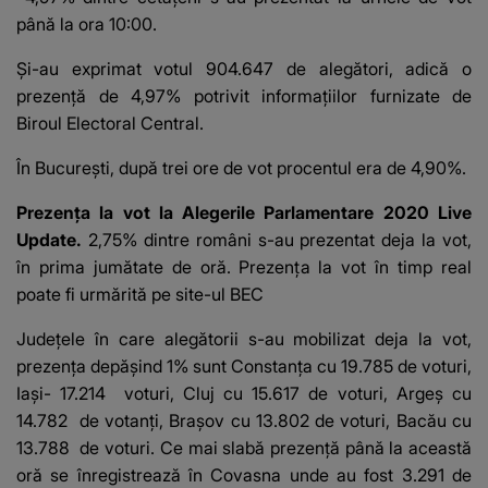
până la ora 10:00.
Și-au exprimat votul 904.647 de alegători, adică o
prezență de 4,97% potrivit informațiilor furnizate de
Biroul Electoral Central.
În București, după trei ore de vot procentul era de 4,90%.
Prezența la vot la Alegerile Parlamentare 2020 Live
Update.
2,75% dintre români s-au prezentat deja la vot,
în prima jumătate de oră. Prezenţa la vot în timp real
poate fi urmărită
pe site-ul BEC
Judeţele în care alegătorii s-au mobilizat deja la vot
,
prezenţa depăşind 1% sunt Constanța cu 19.785 de voturi,
Iași- 17.214 voturi, Cluj cu 15.617 de voturi, Argeș cu
14.782 de votanți, Brașov cu 13.802 de voturi, Bacău cu
13.788 de voturi. Ce mai slabă prezență până la această
oră se înregistrează în Covasna unde au fost 3.291 de