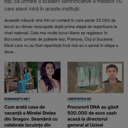
top, ca urmare a scăderii semnificative a mediilor cu
care elevii intră în aceste instituții.
Această măsură vine într-un context în care peste 33.000 de
locuri au rămas neocupate după prima etapă de repartizare la
nivel național. Cele mai multe locuri libere se regăsesc în
București, urmate de județele Iași, Prahova, Cluj și Suceava.
Elevii care nu au fost repartizați încă mai au o șansă în etapa a
doua...
ROMANIATV.NET
LIBERTATEA.RO
Cum arată casa de
Procurorii DNA au găsit
vacanță a Mirelei Stelea
500.000 de euro cash
din Snagov. Seamănă cu
acasă la directorul
celebrele locuințe din
general al Uzinei