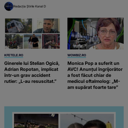
financiar
Redacția Știrile Kanal D
KFETELE.RO
WOWBIZ.RO
Ginerele lui Stelian Ogică,
Monica Pop a suferit un
Adrian Ropotan, implicat
AVC! Anunțul îngrijorător
într-un grav accident
a fost făcut chiar de
rutier: „L-au resuscitat.”
medicul oftalmolog: „M-
am supărat foarte tare”