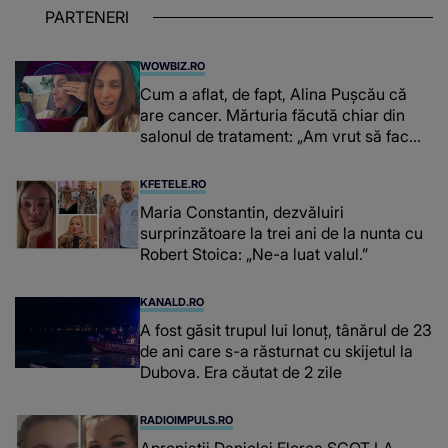
PARTENERI
WOWBIZ.RO
Cum a aflat, de fapt, Alina Pușcău că
are cancer. Mărturia făcută chiar din
salonul de tratament: „Am vrut să fac
niște genuflexiuni și a început să mă
înțepe sânul”
KFETELE.RO
Maria Constantin, dezvăluiri
surprinzătoare la trei ani de la nunta cu
Robert Stoica: „Ne-a luat valul.”
KANALD.RO
A fost găsit trupul lui Ionuț, tânărul de 23
de ani care s-a răsturnat cu skijetul la
Dubova. Era căutat de 2 zile
RADIOIMPULS.RO