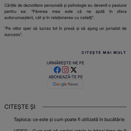
Cărțile de dezvoltare personală și psihologie au devenit o pasiune
pentru ea: ”Părerea mea este că ne ajută în sfera
autocunoașterii, cât și în relaționarea cu ceilalți”.
”Pe viitor sper să lucrez tot în presă și să ajung un jurnalist de
success”.
CITEȘTE MAI MULT
URMĂREȘTE-NE PE
ABONEAZĂ-TE PE
CITEȘTE ȘI
Tapioca: ce este și cum poate fi utilizată în bucătărie
VIDEO - Cum poți să amâni ratele la bănci timp de 9