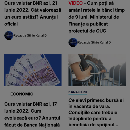
Curs valutar BNR azi, 21
VIDEO
- Cum poți să
iunie 2022. Cât valorează
amâni ratele la bănci timp
un euro astăzi? Anunțul
de 9 luni. Ministerul de
oficial
Finanțe a publicat
proiectul de OUG
Redacția Știrile Kanal D
Redacția Știrile Kanal D
KANALD.RO
ECONOMIC
Ce elevi primesc bursă și
Curs valutar BNR azi, 17
în vacanța de vară.
iunie 2022. Cum
Condițiile care trebuie
evoluează euro? Anunțul
îndeplinite pentru a
beneficia de sprijinul
făcut de Banca Națională