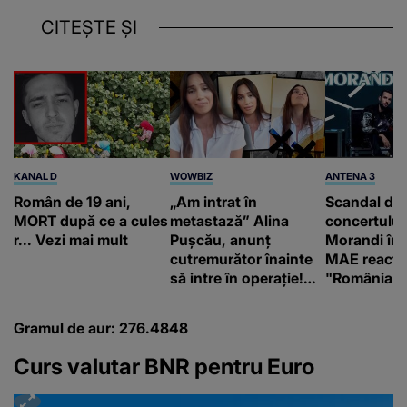
CITEȘTE ȘI
KANAL D
WOWBIZ
ANTENA 3
Român de 19 ani,
„Am intrat în
Scandal di
MORT după ce a cules
metastază” Alina
concertului
r... Vezi mai mult
Pușcău, anunț
Morandi în 
cutremurător înainte
MAE reacți
să intre în operație!
"România s
Vedeta a transmis un
integritatea 
mesaj emoționant
a Georgiei"
Gramul de aur: 276.4848
fanilor
Curs valutar BNR pentru Euro