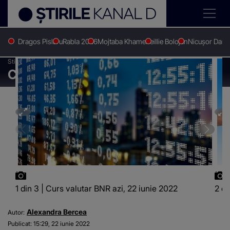
Dragos Pislaru
Rabla 2026
Mojtaba Khamenei
Ilie Bolojan
Nicușor Dan
Stirile Kanal D
Social
Curs valutar BNR azi, 22 iunie 2022
Curs valutar BNR azi, 22 iunie 2022
1 din 3 | Curs valutar BNR azi, 22 iunie 2022
2 di
Alexandra Bercea
Autor:
Publicat:
15:29, 22 iunie 2022