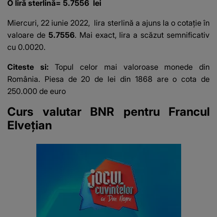
O liră sterlină= 5.7556 lei
Miercuri, 22 iunie 2022,
lira sterlină
a ajuns la o cotație în
valoare de
5.7556
. Mai exact, lira a scăzut semnificativ
cu 0.0020.
Citeste si:
Topul celor mai valoroase monede din
România. Piesa de 20 de lei din 1868 are o cota de
250.000 de euro
Curs valutar BNR pentru Francul
Elvețian