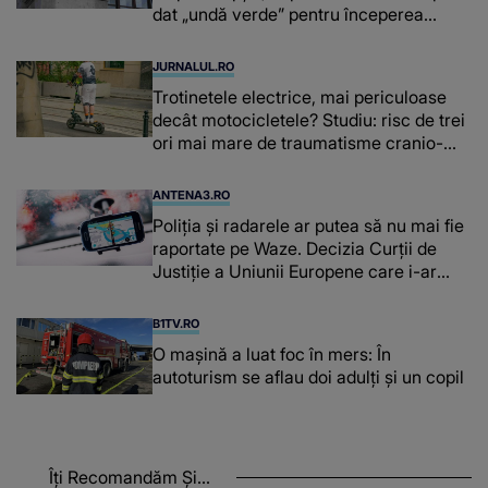
dat „undă verde” pentru începerea
procesului în dosarul „Generalilor”
JURNALUL.RO
Trotinetele electrice, mai periculoase
decât motocicletele? Studiu: risc de trei
ori mai mare de traumatisme cranio-
cerebrale
ANTENA3.RO
Poliţia şi radarele ar putea să nu mai fie
raportate pe Waze. Decizia Curţii de
Justiție a Uniunii Europene care i-ar
afecta pe şoferi
B1TV.RO
O maşină a luat foc în mers: În
autoturism se aflau doi adulți și un copil
Îți Recomandăm Și...