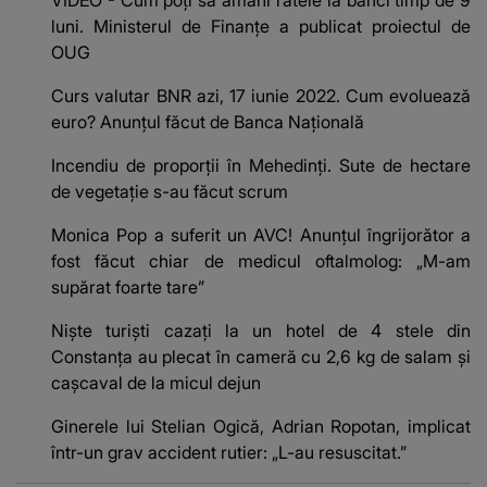
luni. Ministerul de Finanțe a publicat proiectul de
OUG
Curs valutar BNR azi, 17 iunie 2022. Cum evoluează
euro? Anunțul făcut de Banca Națională
Incendiu de proporții în Mehedinți. Sute de hectare
de vegetație s-au făcut scrum
Monica Pop a suferit un AVC! Anunțul îngrijorător a
fost făcut chiar de medicul oftalmolog: „M-am
supărat foarte tare”
Niște turiști cazați la un hotel de 4 stele din
Constanța au plecat în cameră cu 2,6 kg de salam și
cașcaval de la micul dejun
Ginerele lui Stelian Ogică, Adrian Ropotan, implicat
într-un grav accident rutier: „L-au resuscitat.”