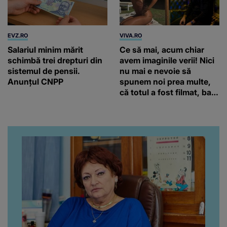
EVZ.RO
VIVA.RO
Salariul minim mărit
Ce să mai, acum chiar
schimbă trei drepturi din
avem imaginile verii! Nici
sistemul de pensii.
nu mai e nevoie să
Anunțul CNPP
spunem noi prea multe,
că totul a fost filmat, ba
chiar artistul și-a întrebat
iubita dacă e adevărat! Și
da, frumoasa iubită a lui
Florin Ristei e...