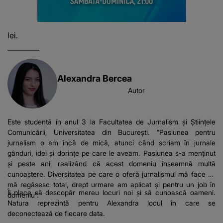
lei.
Alexandra Bercea
Autor
Este studentă în anul 3 la Facultatea de Jurnalism și Științele
Comunicării, Universitatea din București. ”Pasiunea pentru
jurnalism o am încă de mică, atunci când scriam în jurnale
gânduri, idei și dorințe pe care le aveam. Pasiunea s-a menținut
și peste ani, realizând că acest domeniu înseamnă multă
cunoaștere. Diversitatea pe care o oferă jurnalismul mă face să
mă regăsesc total, drept urmare am aplicat și pentru un job în
Îi place să descopăr mereu locuri noi și să cunoască oameni.
domeniu”.
Natura reprezintă pentru Alexandra locul în care se
deconectează de fiecare data.