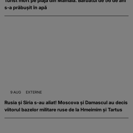
Turist mort pe plaja din Mamaia. Bărbatul de 56 de ani
s-a prăbușit în apă
9 AUG
EXTERNE
Rusia și Siria s-au aliat! Moscova și Damascul au decis
viitorul bazelor militare ruse de la Hmeimim și Tartus