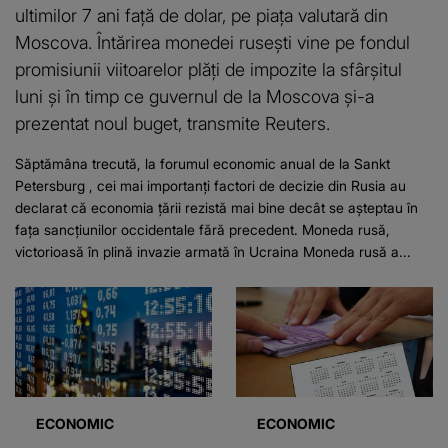
ultimilor 7 ani faţă de dolar, pe piaţa valutară din
Moscova. Întărirea monedei rusești vine pe fondul
promisiunii viitoarelor plăţi de impozite la sfârşitul
luni și în timp ce guvernul de la Moscova şi-a
prezentat noul buget, transmite Reuters.
Săptămâna trecută, la forumul economic anual de la Sankt
Petersburg , cei mai importanți factori de decizie din Rusia au
declarat că economia țării rezistă mai bine decât se așteptau în
fața sancțiunilor occidentale fără precedent. Moneda rusă,
victorioasă în plină invazie armată în Ucraina Moneda rusă a...
ECONOMIC
ECONOMIC