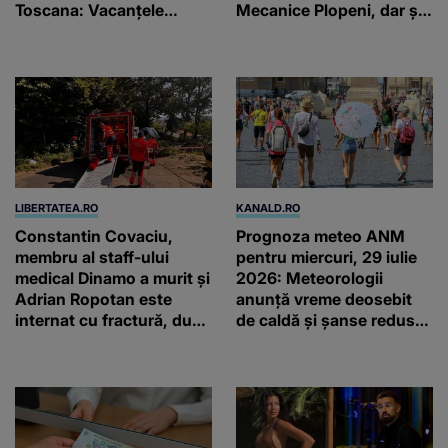
Toscana: Vacanţele
Mecanice Plopeni, dar și
petrecute în Spania, Italia
două ceasuri Patek
şi Grecia şi-au pus
Philippe și Rolex
amprenta
LIBERTATEA.RO
KANALD.RO
Constantin Covaciu,
Prognoza meteo ANM
membru al staff-ului
pentru miercuri, 29 iulie
medical Dinamo a murit și
2026: Meteorologii
Adrian Ropotan este
anunță vreme deosebit
internat cu fractură, după
de caldă și șanse reduse
accidentul din
de precipitații
Câmpulung Muscel