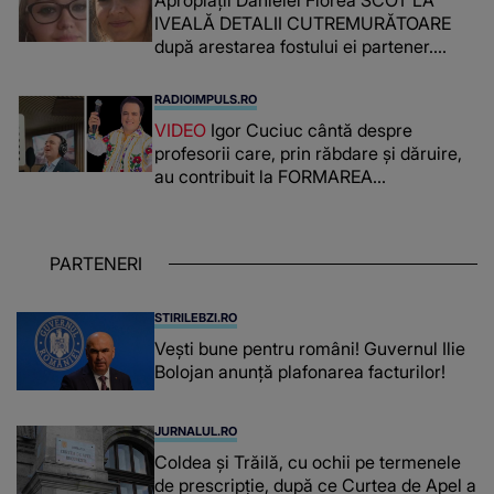
Apropiații Danielei Florea SCOT LA
IVEALĂ DETALII CUTREMURĂTOARE
după arestarea fostului ei partener.
PRIN CE A FOST NEVOITĂ să treacă
românca ucisă în Italia și ascunsă în
RADIOIMPULS.RO
lada unui pat: " Îmi pare rău că nu am
VIDEO
Igor Cuciuc cântă despre
reușit să fac mai mult pentru ea și..."
profesorii care, prin răbdare și dăruire,
au contribuit la FORMAREA
OAMENILOR DE ASTĂZI. Ce spune
despre dascălii care lasă amprente
puternice ÎN SUFLETELE ELEVILOR,
PARTENERI
chiar și după trecerea anilor: "De
fiecare dată când..."
STIRILEBZI.RO
Vești bune pentru români! Guvernul Ilie
Bolojan anunță plafonarea facturilor!
JURNALUL.RO
Coldea și Trăilă, cu ochii pe termenele
de prescripție, după ce Curtea de Apel a