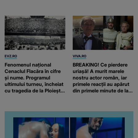
repartizate locurile
EVZ.RO
VIVA.RO
Fenomenul național
BREAKING! Ce pierdere
Cenaclul Flacăra în cifre
uriașă! A murit marele
și nume. Programul
nostru actor român, iar
ultimului turneu, încheiat
primele reacții au apărut
cu tragedia de la Ploiești.
din primele minute de la
6.535.800 de spectatori!
anunțul morții: „Lumina
rampei rămâne aprinsă
pentru el...” Ce s-a aflat
până în acest moment