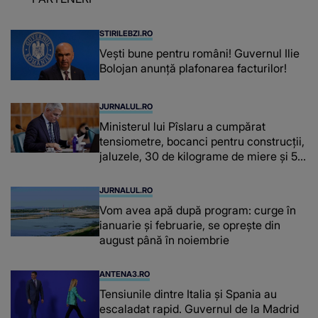
chiar și după trecerea anilor: "De
fiecare dată când..."
STIRILEBZI.RO
Vești bune pentru români! Guvernul Ilie
Bolojan anunță plafonarea facturilor!
JURNALUL.RO
Ministerul lui Pîslaru a cumpărat
tensiometre, bocanci pentru construcții,
jaluzele, 30 de kilograme de miere și 50
de kilograme de cafea
JURNALUL.RO
Vom avea apă după program: curge în
ianuarie și februarie, se oprește din
august până în noiembrie
ANTENA3.RO
Tensiunile dintre Italia și Spania au
escaladat rapid. Guvernul de la Madrid