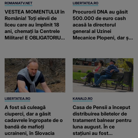
ROMANIATV.NET
LIBERTATEA.RO
VESTEA MOMENTULUI în
Procurorii DNA au găsit
România! Toți elevii de
500.000 de euro cash
liceu care au împlinit 18
acasă la directorul
ani, chemați la Centrele
general al Uzinei
Militare! E OBLIGATORIU.
Mecanice Plopeni, dar și
Până când au termen!
două ceasuri Patek
Philippe și Rolex
LIBERTATEA.RO
KANALD.RO
A fost să culeagă
Casa de Pensii a început
ciuperci, dar a găsit
distribuirea biletelor de
cadavrele îngropate de o
tratament balnear pentru
bandă de mafioți
luna august. În ce
ucraineni, în Slovacia
stațiuni au fost