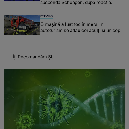
suspendă Schengen, după reacția
furioasă a lui Meloni
B1TV.RO
O maşină a luat foc în mers: În
autoturism se aflau doi adulți și un copil
Îți Recomandăm Și...