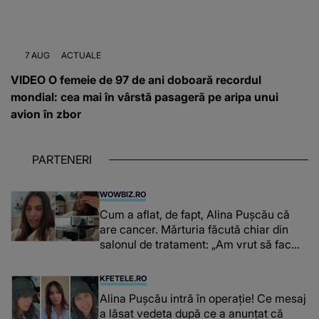
7 AUG
ACTUALE
VIDEO O femeie de 97 de ani doboară recordul
mondial: cea mai în vârstă pasageră pe aripa unui
avion în zbor
PARTENERI
WOWBIZ.RO
Cum a aflat, de fapt, Alina Pușcău că
are cancer. Mărturia făcută chiar din
salonul de tratament: „Am vrut să fac
niște genuflexiuni și a început să mă
înțepe sânul”
KFETELE.RO
Alina Pușcău intră în operație! Ce mesaj
a lăsat vedeta după ce a anunțat că