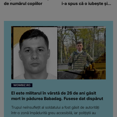
de numărul copiilor
i-a spus că o iubește și
ce s-a întâmplat când au
venit fetițele pe lume:
“Am suflet mare. Eu am
ajutat-o.”
WOWBIZ.RO
El este militarul în vârstă de 26 de ani găsit
mort în pădurea Babadag. Fusese dat dispărut
Trupul neînsuflețit al soldatului a fost găsit de autorități
într-o zonă împădurită greu accesibilă, iar polițiștii au