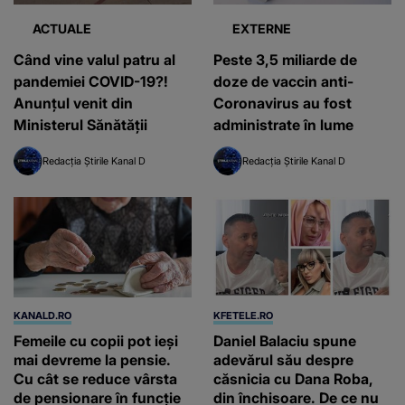
ACTUALE
EXTERNE
Când vine valul patru al
Peste 3,5 miliarde de
pandemiei COVID-19?!
doze de vaccin anti-
Anunțul venit din
Coronavirus au fost
Ministerul Sănătății
administrate în lume
Redacția Știrile Kanal D
Redacția Știrile Kanal D
KANALD.RO
KFETELE.RO
Femeile cu copii pot ieși
Daniel Balaciu spune
mai devreme la pensie.
adevărul său despre
Cu cât se reduce vârsta
căsnicia cu Dana Roba,
de pensionare în funcție
din închisoare. De ce nu