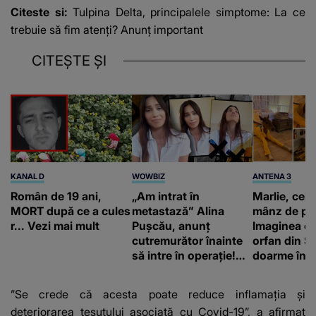
Citeste si:
Tulpina Delta, principalele simptome: La ce
trebuie să fim atenţi? Anunţ important
CITEȘTE ȘI
KANAL D
WOWBIZ
ANTENA 3
Român de 19 ani,
„Am intrat în
Marlie, cel 
MORT după ce a cules
metastază” Alina
mânz de pe 
r... Vezi mai mult
Pușcău, anunț
Imaginea cu
cutremurător înainte
orfan din Să
să intre în operație!
doarme în p
Vedeta a transmis un
un copil a 
mesaj emoționant
mii de româ
”Se crede că acesta poate reduce inflamaţia şi
fanilor
deteriorarea ţesutului asociată cu Covid-19”, a afirmat