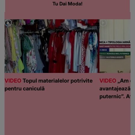
Tu Dai Moda!
VIDEO
Topul materialelor potrivite
VIDEO
„Am de
pentru caniculă
avantajează c
puternic”. Află