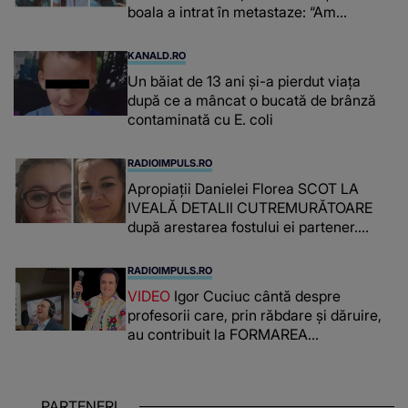
boala a intrat în metastaze: “Am
cancer!”
KANALD.RO
Un băiat de 13 ani și-a pierdut viața
după ce a mâncat o bucată de brânză
contaminată cu E. coli
RADIOIMPULS.RO
Apropiații Danielei Florea SCOT LA
IVEALĂ DETALII CUTREMURĂTOARE
după arestarea fostului ei partener.
PRIN CE A FOST NEVOITĂ să treacă
românca ucisă în Italia și ascunsă în
RADIOIMPULS.RO
lada unui pat: " Îmi pare rău că nu am
VIDEO
Igor Cuciuc cântă despre
reușit să fac mai mult pentru ea și..."
profesorii care, prin răbdare și dăruire,
au contribuit la FORMAREA
OAMENILOR DE ASTĂZI. Ce spune
despre dascălii care lasă amprente
puternice ÎN SUFLETELE ELEVILOR,
PARTENERI