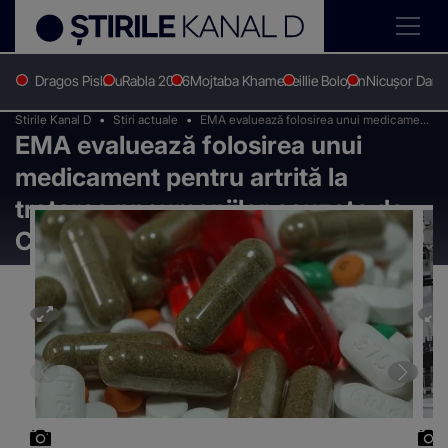
Dragos Pislaru
Rabla 2026
Mojtaba Khamenei
Ilie Bolojan
Nicușor Dan
Stirile Kanal D
Stiri actuale
EMA evaluează folosirea unui medicament
EMA evaluează folosirea unui
pentru artrită la tratarea pneumoniilor
cauzate de Covid-19
medicament pentru artrită la
tratarea pneumoniilor cauzate de
Covid-19