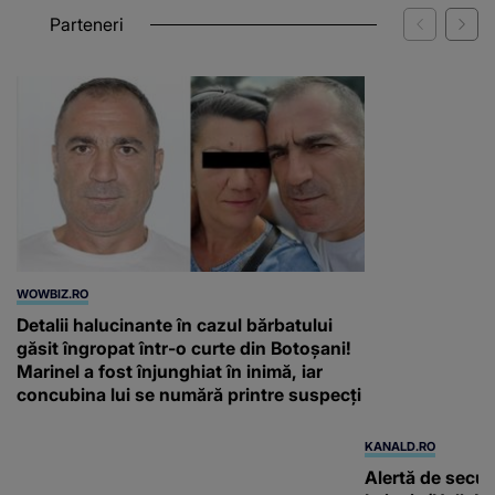
Parteneri
WOWBIZ.RO
KANALD.RO
Detalii halucinante în cazul bărbatului
Alertă de secur
găsit îngropat într-o curte din Botoșani!
Leipzig/Halle! T
Marinel a fost înjunghiat în inimă, iar
suspendat după
concubina lui se numără printre suspecți