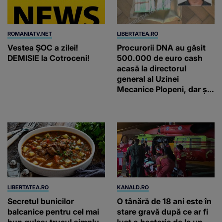
ROMANIATV.NET
LIBERTATEA.RO
Vestea ȘOC a zilei!
Procurorii DNA au găsit
DEMISIE la Cotroceni!
500.000 de euro cash
acasă la directorul
general al Uzinei
Mecanice Plopeni, dar și
două ceasuri Patek
Philippe și Rolex
LIBERTATEA.RO
KANALD.RO
Secretul bunicilor
O tânără de 18 ani este în
balcanice pentru cel mai
stare gravă după ce ar fi
bun gulaș: trucul simplu
luat o bacterie de la un