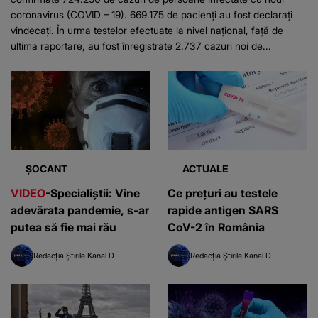
coronavirus (COVID – 19). 669.175 de pacienţi au fost declaraţi
vindecaţi. În urma testelor efectuate la nivel naţional, faţă de
ultima raportare, au fost înregistrate 2.737 cazuri noi de...
ȘOCANT
ACTUALE
VIDEO
-Specialiștii: Vine
Ce prețuri au testele
adevărata pandemie, s-ar
rapide antigen SARS
putea să fie mai rău
CoV-2 în România
Redacția Știrile Kanal D
Redacția Știrile Kanal D