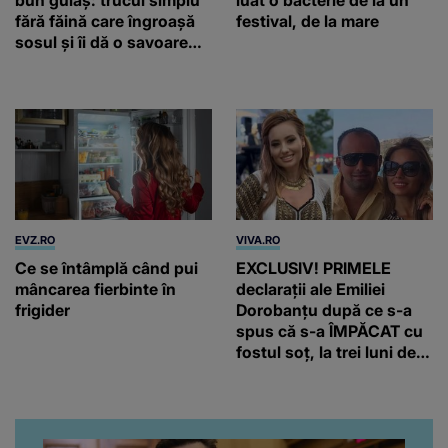
fără făină care îngroașă
festival, de la mare
sosul și îi dă o savoare
unică
EVZ.RO
VIVA.RO
Ce se întâmplă când pui
EXCLUSIV! PRIMELE
mâncarea fierbinte în
declarații ale Emiliei
frigider
Dorobanțu după ce s-a
spus că s-a ÎMPĂCAT cu
fostul soț, la trei luni de
când au divorțat. Ce-a
putut să spună frumoasa
artistă i-a lăsat MASCĂ
pe toți. De data aceasta,