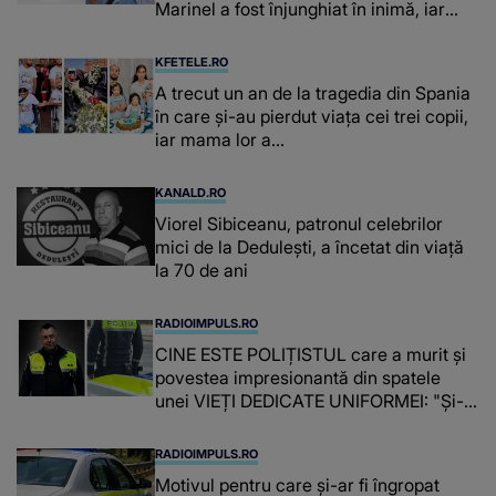
Marinel a fost înjunghiat în inimă, iar
concubina lui se numără printre
suspecți
KFETELE.RO
A trecut un an de la tragedia din Spania
în care și-au pierdut viața cei trei copii,
iar mama lor a…
KANALD.RO
Viorel Sibiceanu, patronul celebrilor
mici de la Dedulești, a încetat din viață
la 70 de ani
RADIOIMPULS.RO
CINE ESTE POLIȚISTUL care a murit și
povestea impresionantă din spatele
unei VIEȚI DEDICATE UNIFORMEI: "Și-a
îndeplinit misiunile cu responsabilitate,
iar în relația cu colegii a fost un sprijin,
RADIOIMPULS.RO
un sfătuitor și un..."
Motivul pentru care și-ar fi îngropat