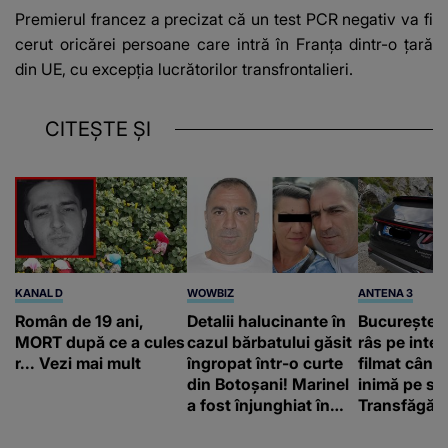
Premierul francez a precizat că un test PCR negativ va fi
cerut oricărei persoane care intră în Franţa dintr-o ţară
din UE, cu excepţia lucrătorilor transfrontalieri.
CITEȘTE ȘI
KANAL D
WOWBIZ
ANTENA 3
Român de 19 ani,
Detalii halucinante în
Bucureștean
MORT după ce a cules
cazul bărbatului găsit
râs pe inter
r... Vezi mai mult
îngropat într-o curte
filmat când
din Botoșani! Marinel
inimă pe st
a fost înjunghiat în
Transfăgăr
inimă, iar concubina
„Anna, ține-
lui se numără printre
acasă”