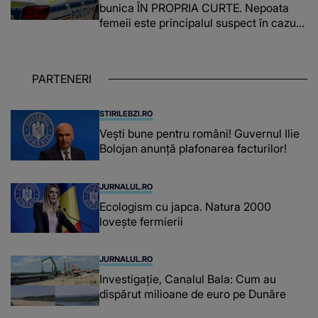
bunica ÎN PROPRIA CURTE. Nepoata
femeii este principalul suspect în cazul
din Galați, iar DETALIUL DESCOPERIT
DE ANCHETATORI a șocat localnicii
PARTENERI
STIRILEBZI.RO
Vești bune pentru români! Guvernul Ilie
Bolojan anunță plafonarea facturilor!
JURNALUL.RO
Ecologism cu japca. Natura 2000
lovește fermierii
JURNALUL.RO
Investigație, Canalul Bala: Cum au
dispărut milioane de euro pe Dunăre