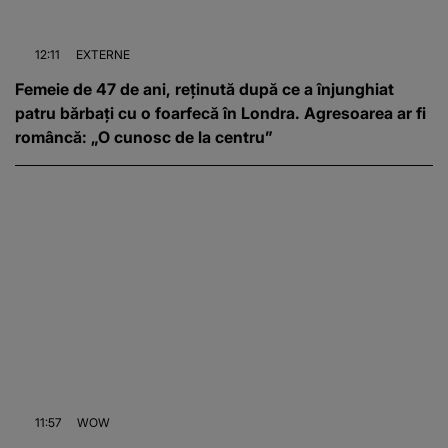
12:11
EXTERNE
Femeie de 47 de ani, reținută după ce a înjunghiat
patru bărbați cu o foarfecă în Londra. Agresoarea ar fi
româncă: „O cunosc de la centru”
11:57
WOW