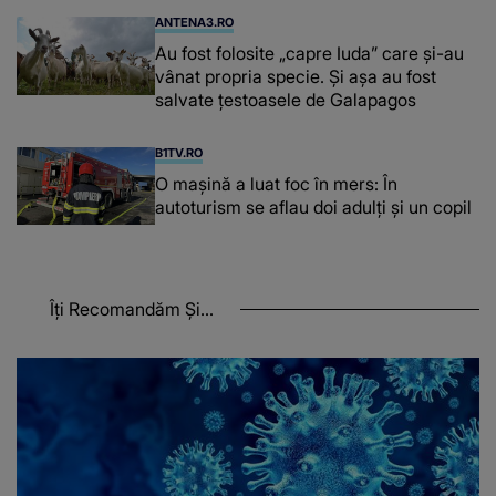
ANTENA3.RO
Au fost folosite „capre Iuda” care și-au
vânat propria specie. Și așa au fost
salvate țestoasele de Galapagos
B1TV.RO
O maşină a luat foc în mers: În
autoturism se aflau doi adulți și un copil
Îți Recomandăm Și...