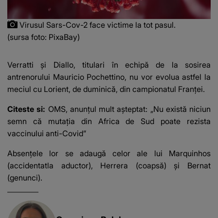
Virusul Sars-Cov-2 face victime la tot pasul.
(sursa foto: PixaBay)
Verratti şi Diallo, titulari în echipă de la sosirea
antrenorului Mauricio Pochettino, nu vor evolua astfel la
meciul cu Lorient, de duminică, din campionatul Franţei.
Citeste si:
OMS, anunțul mult așteptat: „Nu există niciun
semn că mutația din Africa de Sud poate rezista
vaccinului anti-Covid”
Absenţele lor se adaugă celor ale lui Marquinhos
(accidentatla aductor), Herrera (coapsă) şi Bernat
(genunci).