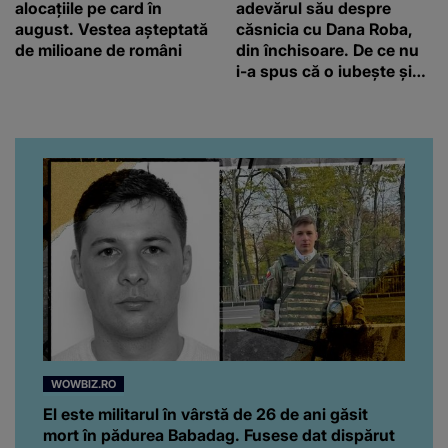
alocațiile pe card în
adevărul său despre
august. Vestea așteptată
căsnicia cu Dana Roba,
de milioane de români
din închisoare. De ce nu
i-a spus că o iubește și
ce s-a întâmplat când au
venit fetițele pe lume:
“Am suflet mare. Eu am
ajutat-o.”
WOWBIZ.RO
El este militarul în vârstă de 26 de ani găsit
mort în pădurea Babadag. Fusese dat dispărut