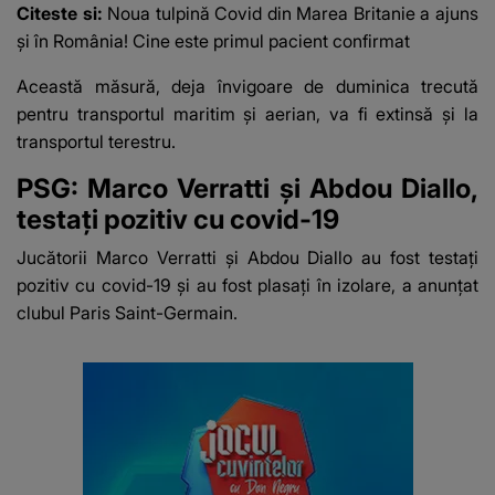
Citeste si:
Noua tulpină Covid din Marea Britanie a ajuns
suspecți
și în România! Cine este primul pacient confirmat
Această măsură, deja învigoare de duminica trecută
pentru transportul maritim şi aerian, va fi extinsă şi la
transportul terestru.
PSG: Marco Verratti şi Abdou Diallo,
testaţi pozitiv cu covid-19
Jucătorii Marco Verratti şi Abdou Diallo au fost testaţi
pozitiv cu covid-19 şi au fost plasaţi în izolare, a anunţat
clubul Paris Saint-Germain.