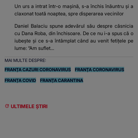
Un urs a intrat într-o mașină, s-a închis înăuntru și a
claxonat toată noaptea, spre disperarea vecinilor
Daniel Balaciu spune adevărul său despre căsnicia
cu Dana Roba, din închisoare. De ce nu i-a spus că o
iubește și ce s-a întâmplat când au venit fetițele pe
lume: “Am suflet...
MAI MULTE DESPRE:
FRANȚA CAZURI CORONAVIRUS
FRANȚA CORONAVIRUS
FRANȚA COVID
FRANȚA CARANTINA
ULTIMELE ȘTIRI