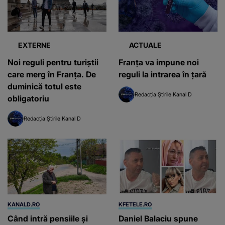
EXTERNE
ACTUALE
Noi reguli pentru turiștii
Franța va impune noi
care merg în Franța. De
reguli la intrarea în țară
duminică totul este
Redacția Știrile Kanal D
obligatoriu
Redacția Știrile Kanal D
KANALD.RO
KFETELE.RO
Când intră pensiile și
Daniel Balaciu spune