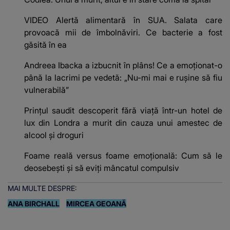
VIDEO Alertă alimentară în SUA. Salata care
provoacă mii de îmbolnăviri. Ce bacterie a fost
găsită în ea
Andreea Ibacka a izbucnit în plâns! Ce a emoționat-o
până la lacrimi pe vedetă: „Nu-mi mai e rușine să fiu
vulnerabilă”
Prințul saudit descoperit fără viață într-un hotel de
lux din Londra a murit din cauza unui amestec de
alcool și droguri
Foame reală versus foame emoțională: Cum să le
deosebești și să eviți mâncatul compulsiv
MAI MULTE DESPRE:
ANA BIRCHALL
MIRCEA GEOANĂ