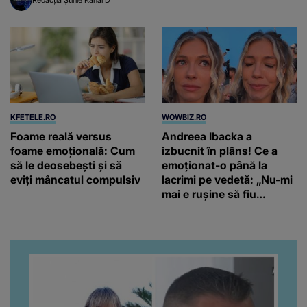
KFETELE.RO
WOWBIZ.RO
Foame reală versus
Andreea Ibacka a
foame emoțională: Cum
izbucnit în plâns! Ce a
să le deosebești și să
emoționat-o până la
eviți mâncatul compulsiv
lacrimi pe vedetă: „Nu-mi
mai e rușine să fiu
vulnerabilă”