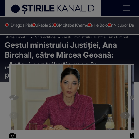
Dragos Pislaru
Rabla 2026
Mojtaba Khamenei
Ilie Bolojan
Nicușor Dan
Stirile Kanal D
Stiri Politice
Gestul ministrului Justiției, Ana Birchall,
Gestul ministrului Justiției, Ana
către Mircea Geoană: „Asta-i contribuția
mea în pregătirea unui loc eligibil”
Birchall, către Mircea Geoană:
„Asta-i contribuția mea în
pregătirea unui loc eligibil”