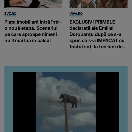
EVZ.RO
VIVA.RO
Piața imobiliară intră într-
EXCLUSIV! PRIMELE
o nouă etapă. Scenariul
declarații ale Emiliei
pe care aproape nimeni
Dorobanțu după ce s-a
nu îl mai lua în calcul
spus că s-a ÎMPĂCAT cu
fostul soț, la trei luni de
când au divorțat. Ce-a
putut să spună frumoasa
artistă i-a lăsat MASCĂ
pe toți. De data aceasta,
chiar a rupt tăcerea:
”Poate că aveam să ne
spunem, să ne...”