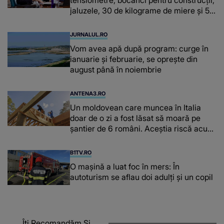
jaluzele, 30 de kilograme de miere și 50
de kilograme de cafea
JURNALUL.RO
Vom avea apă după program: curge în
ianuarie și februarie, se oprește din
august până în noiembrie
ANTENA3.RO
Un moldovean care muncea în Italia
doar de o zi a fost lăsat să moară pe
şantier de 6 români. Aceștia riscă acum
închisoarea
B1TV.RO
O maşină a luat foc în mers: În
autoturism se aflau doi adulți și un copil
Îți Recomandăm Și...