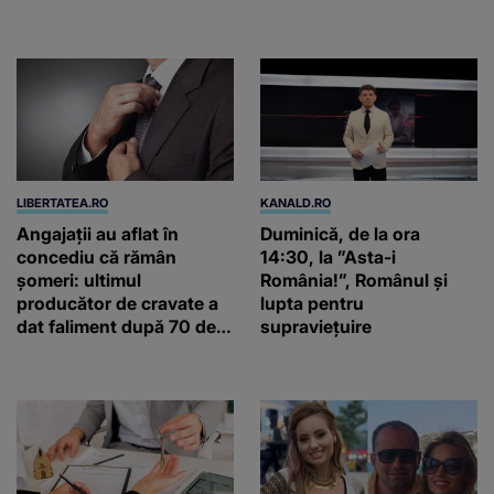
două ceasuri Patek
Philippe și Rolex
LIBERTATEA.RO
KANALD.RO
Angajații au aflat în
Duminică, de la ora
concediu că rămân
14:30, la ”Asta-i
șomeri: ultimul
România!”, Românul și
producător de cravate a
lupta pentru
dat faliment după 70 de
supraviețuire
ani, în Elveția