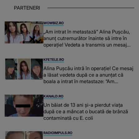
PARTENERI
WOWBIZ.RO
„Am intrat în metastază” Alina Pușcău,
anunț cutremurător înainte să intre în
operație! Vedeta a transmis un mesaj
emoționant fanilor
KFETELE.RO
Alina Pușcău intră în operație! Ce mesaj
a lăsat vedeta după ce a anunțat că
boala a intrat în metastaze: “Am
cancer!”
KANALD.RO
Un băiat de 13 ani și-a pierdut viața
după ce a mâncat o bucată de brânză
contaminată cu E. coli
RADIOIMPULS.RO