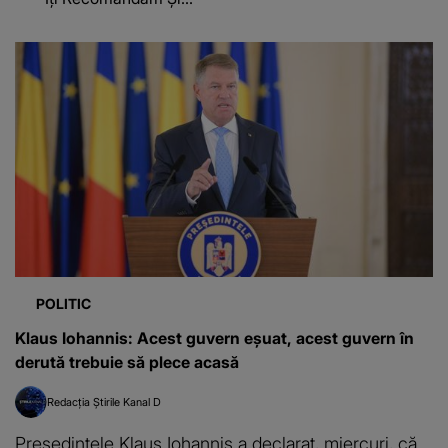
POLITIC
Klaus Iohannis: Acest guvern eşuat, acest guvern în
derută trebuie să plece acasă
Redacția Știrile Kanal D
Preşedintele Klaus Iohannis a declarat, miercuri, că