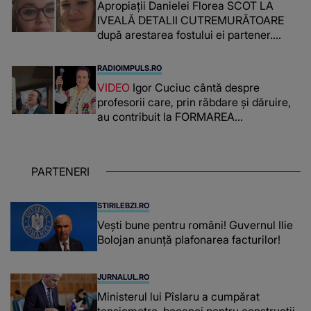
Apropiații Danielei Florea SCOT LA
IVEALĂ DETALII CUTREMURĂTOARE
după arestarea fostului ei partener.
PRIN CE A FOST NEVOITĂ să treacă
românca ucisă în Italia și ascunsă în
RADIOIMPULS.RO
lada unui pat: " Îmi pare rău că nu am
VIDEO
Igor Cuciuc cântă despre
reușit să fac mai mult pentru ea și..."
profesorii care, prin răbdare și dăruire,
au contribuit la FORMAREA
OAMENILOR DE ASTĂZI. Ce spune
despre dascălii care lasă amprente
puternice ÎN SUFLETELE ELEVILOR,
PARTENERI
chiar și după trecerea anilor: "De
fiecare dată când..."
STIRILEBZI.RO
Vești bune pentru români! Guvernul Ilie
Bolojan anunță plafonarea facturilor!
JURNALUL.RO
Ministerul lui Pîslaru a cumpărat
tensiometre, bocanci pentru construcții,