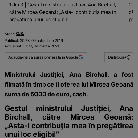
1 din 3 | Gestul ministrului Justiției, Ana Birchall,
2 di
către Mircea Geoană: „Asta-i contribuția mea în
cătr
pregătirea unui loc eligibil”
preg
G.B.
Autor:
Publicat:
20:23, 09 octombrie 2019
Actualizat:
13:00, 04 martie 2021
Distribuie
Adaugă-ne ca sursă preferată în Google
Ministrului Justiției, Ana Birchall, a fost
filmată în timp ce îi oferea lui Mircea Geoană
suma de 5000 de euro, cash.
Gestul ministrului Justiției, Ana
Birchall, către Mircea Geoană:
„Asta-i contribuția mea în pregătirea
unui loc eligibil”