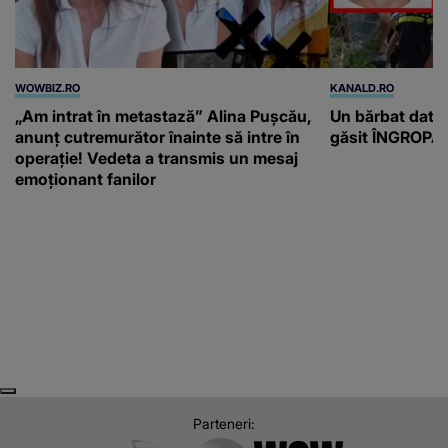
WOWBIZ.RO
KANALD.RO
„Am intrat în metastază” Alina Pușcău,
Un bărbat dat di
anunț cutremurător înainte să intre în
găsit ÎNGROPAT 
operație! Vedeta a transmis un mesaj
emoționant fanilor
Next
Previous
Parteneri: