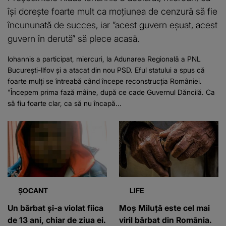
îşi doreşte foarte mult ca moţiunea de cenzură să fie
încununată de succes, iar ”acest guvern eşuat, acest
guvern în derută” să plece acasă.
Iohannis a participat, miercuri, la Adunarea Regională a PNL
Bucureşti-Ilfov şi a atacat din nou PSD. Eful statului a spus că
foarte mulţi se întreabă când începe reconstrucţia României.
"Începem prima fază mâine, după ce cade Guvernul Dăncilă. Ca
să fiu foarte clar, ca să nu încapă...
ȘOCANT
LIFE
Un bărbat și-a violat fiica
Moș Miluță este cel mai
de 13 ani, chiar de ziua ei.
viril bărbat din România.