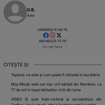
G.B.
Autor
URMĂREȘTE-NE PE
ABONEAZĂ-TE PE
CITEȘTE ȘI
Tapioca: ce este și cum poate fi utilizată în bucătărie
Moș Miluță este cel mai viril bărbat din România. La
77 de ani în topul bărbaților virili din lume
VIDEO Ei sunt frații-victimă ai accidentului din
Codlea. Unul a murit, altul e în stare comă la spital