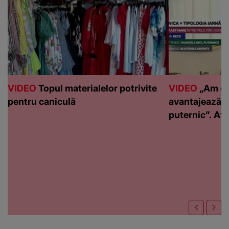
VIDEO
Topul materialelor potrivite
VIDEO
„Am de
pentru caniculă
avantajează c
puternic”. Află