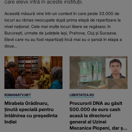
care elevii intră în aceste instituții.
Această măsură vine într-un context în care peste 33.000 de
locuri au rămas neocupate după prima etapă de repartizare la
nivel național. Cele mai multe locuri libere se regăsesc în
București, urmate de județele Iași, Prahova, Cluj și Suceava.
Elevii care nu au fost repartizați încă mai au o șansă în etapa a
doua...
ROMANIATV.NET
LIBERTATEA.RO
Mirabela Grădinaru,
Procurorii DNA au găsit
ţinută specială pentru
500.000 de euro cash
întâlnirea cu preşedinta
acasă la directorul
Indiei
general al Uzinei
Mecanice Plopeni, dar și