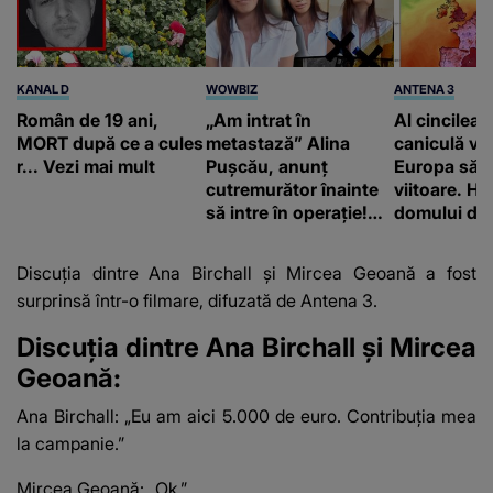
KANAL D
WOWBIZ
ANTENA 3
Român de 19 ani,
„Am intrat în
Al cincilea 
MORT după ce a cules
metastază” Alina
caniculă va
r... Vezi mai mult
Pușcău, anunț
Europa să
cutremurător înainte
viitoare. H
să intre în operație!
domului de 
Vedeta a transmis un
care va adu
mesaj emoționant
42 de grade
Discuția dintre Ana Birchall și Mircea Geoană a fost
fanilor
surprinsă într-o filmare, difuzată de
Antena 3
.
Discuția dintre Ana Birchall și Mircea
Geoană:
Ana Birchall: „Eu am aici 5.000 de euro. Contribuția mea
la campanie.”
Mircea Geoană: „Ok.”