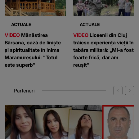
ACTUALE
ACTUALE
VIDEO
Mănăstirea
VIDEO
Liceenii din Cluj
Bârsana, oază de liniște
trăiesc experiența vieții în
și spiritualitate în inima
tabăra militară: „Mi-a fost
Maramureșului: ”Totul
foarte frică, dar am
este superb”
reușit”
Parteneri