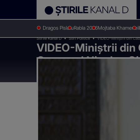
Dragos Pislaru
Rabla 2026
Mojtaba Khamenei
Stirile Kanal D
Stiri Politice
VIDEO-Miniștrii din Cab
VIDEO-Miniștrii din
Guvernul Nicolae Ciu
Parlament - LIVE V