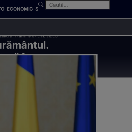
TO
ECONOMIC
SPORT
estitură în Parlament - LIVE VIDEO
urământul.
tură în