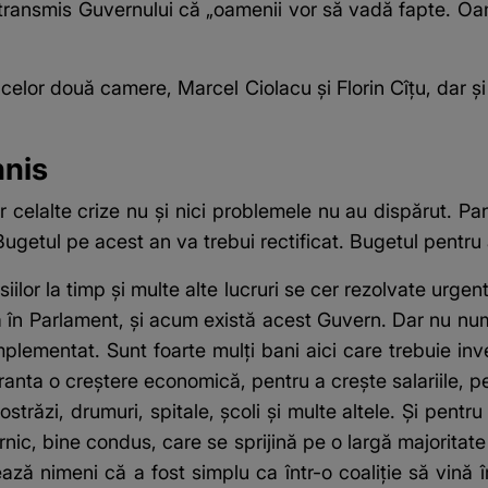
-a transmis Guvernului că „oamenii vor să vadă fapte. Oam
celor două camere, Marcel Ciolacu și Florin Cîțu, dar și
nnis
 dar celalte crize nu şi nici problemele nu au dispărut. 
getul pe acest an va trebui rectificat. Bugetul pentru an
siilor la timp şi multe alte lucruri se cer rezolvate urg
tă în Parlament, şi acum există acest Guvern. Dar nu nu
lementat. Sunt foarte mulţi bani aici care trebuie inve
nta o creştere economică, pentru a creşte salariile, pe
ostrăzi, drumuri, spitale, şcoli şi multe altele. Şi pentr
rnic, bine condus, care se sprijină pe o largă majorit
ază nimeni că a fost simplu ca într-o coaliţie să vină