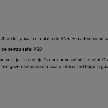
0 de lei, pusă în circulație de BNR. Prima femeie pe b
nice pentru șeful PSD
nsmis, joi, la şedinţa în care
urmează să fie votat Gu
tr-o guvernare unde era vioara întâi şi să-l bage la g