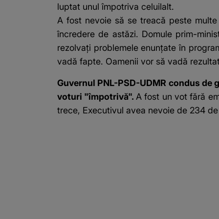
luptat unul împotriva celuilalt.
A fost nevoie să se treacă peste multe 
încredere de astăzi. Domule prim-minist
rezolvaţi problemele enunţate în progra
vadă fapte. Oamenii vor să vadă rezulta
Guvernul PNL-PSD-UDMR condus de gener
voturi "împotrivă".
A fost un vot fără em
trece, Executivul avea nevoie de 234 de 