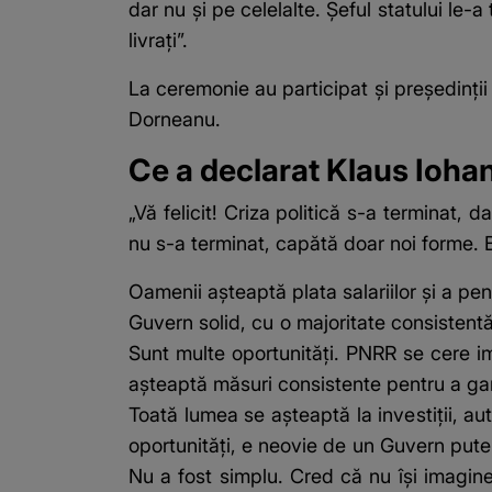
dar nu și pe celelalte. Șeful statului le
livrați”.
La ceremonie au participat și președinții 
Dorneanu.
Ce a declarat Klaus Ioha
„Vă felicit! Criza politică s-a terminat,
nu s-a terminat, capătă doar noi forme. Bu
Oamenii aşteaptă plata salariilor şi a pen
Guvern solid, cu o majoritate consisten
Sunt multe oportunităţi. PNRR se cere imp
aşteaptă măsuri consistente pentru a gara
Toată lumea se aşteaptă la investiţii, aut
oportunităţi, e neovie de un Guvern pute
Nu a fost simplu. Cred că nu îşi imagine