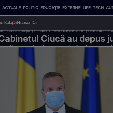
ACTUALE
POLITIC
EDUCAȚIE
EXTERNE
LIFE
TECH
AU
Ilie Bolojan
Nicușor Dan
inetul Ciucă au depus jurământul. Guvernul Nicolae Ciucă a primit votul de înv
 Cabinetul Ciucă au depus j
că a primit votul de învesti
IDEO