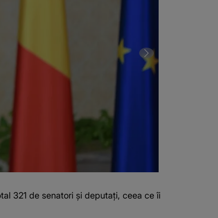
al 321 de senatori şi deputaţi, ceea ce îi
2 din 2 | VIDE
LIVE VIDEO