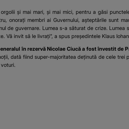
orgolii şi mai mari, şi mai mici, pentru a găsi puncte
ru, onoraţi membri ai Guvernului, aşteptările sunt ma
mul de guvernare. Lumea s-a săturat de crize. Lumea s
te.
Vă invit să le livraţi”, a spus președintele Klaus Iohan
alul în rezervă Nicolae Ciucă a fost învestit de Par
oții, dată fiind super-majoritatea deținută de cele trei
voturi.