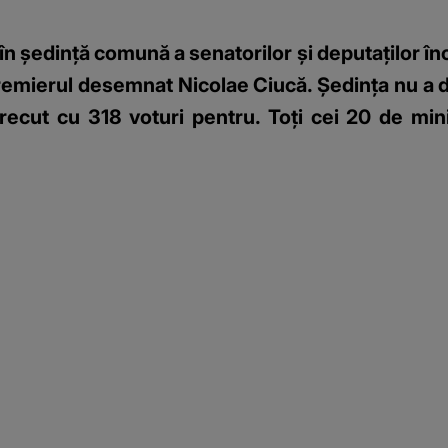
, în şedinţă comună a senatorilor și deputaților î
emierul desemnat Nicolae Ciucă. Ședința nu a dur
cut cu 318 voturi pentru. Toți cei 20 de minișt