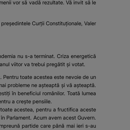
enii vor să vadă rezultate. Vă invit să le
 președintele Curții Constituționale, Valer
Pandemia nu s-a terminat. Criza energetică
ul viitor va trebui pregătit şi votat.
ent. Pentru toate acestea este nevoie de un
mai probleme ne aşteaptă şi vă aşteaptă.
stiţi în beneficiul românilor. Toată lumea
ntru a creşte pensiile.
u toate acestea, pentru a fructifica aceste
ate în Parlament. Acum avem acest Guvern.
 împreună partide care până mai ieri s-au