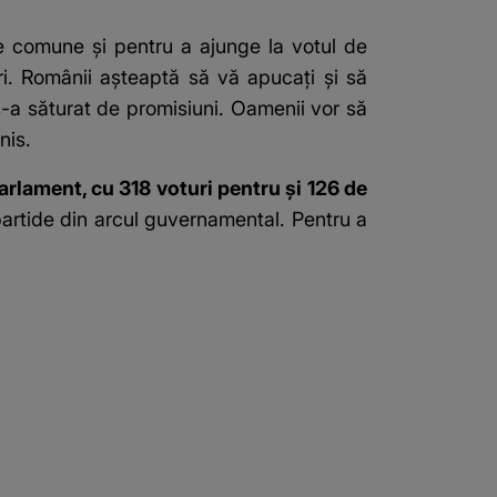
le comune şi pentru a ajunge la votul de
ri. Românii aşteaptă să vă apucaţi şi să
-a săturat de promisiuni. Oamenii vor să
nis.
lament, cu 318 voturi pentru și 126 de
 partide din arcul guvernamental. Pentru a