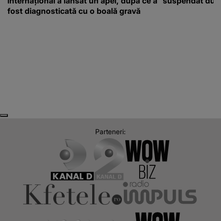
internațional a lansat un apel, după ce a
suspendat după
fost diagnosticată cu o boală gravă
Next
Previous
Parteneri: