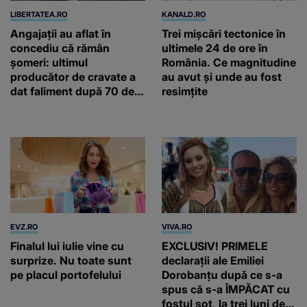
LIBERTATEA.RO
KANALD.RO
Angajații au aflat în
Trei mișcări tectonice în
concediu că rămân
ultimele 24 de ore în
șomeri: ultimul
România. Ce magnitudine
producător de cravate a
au avut și unde au fost
dat faliment după 70 de
resimțite
ani, în Elveția
EVZ.RO
VIVA.RO
Finalul lui iulie vine cu
EXCLUSIV! PRIMELE
surprize. Nu toate sunt
declarații ale Emiliei
pe placul portofelului
Dorobanțu după ce s-a
spus că s-a ÎMPĂCAT cu
fostul soț, la trei luni de