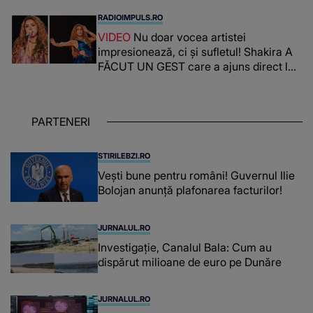
CREDEA CĂ VA VEDEA AȘA CEVA: "Fix
RADIOIMPULS.RO
în fața unui..."
VIDEO
Nu doar vocea artistei
impresionează, ci și sufletul! Shakira A
FĂCUT UN GEST care a ajuns direct la
inimile publicului: "Există mulți copii
care trăiesc uitați și care au un potențial
uriaș așteptând să fie descătușat, doar
PARTENERI
așteptând oportunitatea
STIRILEBZI.RO
Vești bune pentru români! Guvernul Ilie
Bolojan anunță plafonarea facturilor!
JURNALUL.RO
Investigație, Canalul Bala: Cum au
dispărut milioane de euro pe Dunăre
JURNALUL.RO