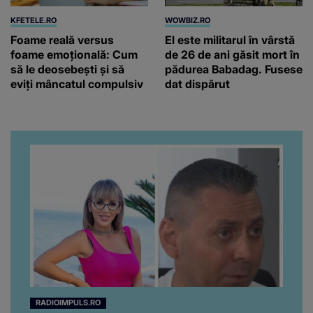
KFETELE.RO
WOWBIZ.RO
Foame reală versus
El este militarul în vârstă
foame emoțională: Cum
de 26 de ani găsit mort în
să le deosebești și să
pădurea Babadag. Fusese
eviți mâncatul compulsiv
dat dispărut
RADIOIMPULS.RO