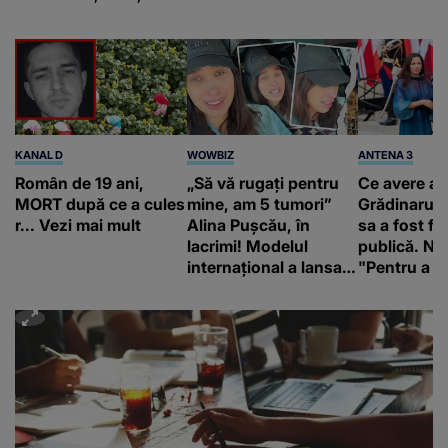
KANAL D
WOWBIZ
ANTENA 3
Român de 19 ani,
„Să vă rugați pentru
Ce avere ar
MORT după ce a cules
mine, am 5 tumori”
Grădinaru. 
r... Vezi mai mult
Alina Pușcău, în
sa a fost fă
lacrimi! Modelul
publică. Ni
internațional a lansat
"Pentru a în
un apel, după ce a
orice specul
fost diagnosticată cu
o boală gravă