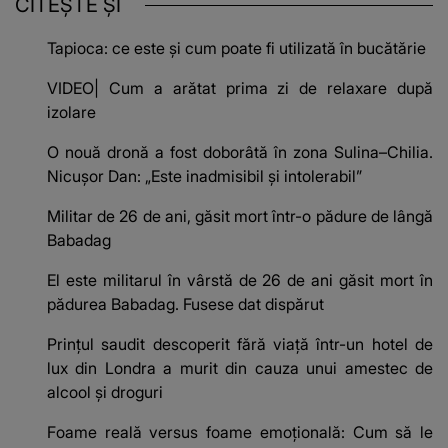
CITEȘTE ȘI
Tapioca: ce este și cum poate fi utilizată în bucătărie
VIDEO| Cum a arătat prima zi de relaxare după
izolare
O nouă dronă a fost doborâtă în zona Sulina–Chilia.
Nicușor Dan: „Este inadmisibil şi intolerabil”
Militar de 26 de ani, găsit mort într-o pădure de lângă
Babadag
El este militarul în vârstă de 26 de ani găsit mort în
pădurea Babadag. Fusese dat dispărut
Prințul saudit descoperit fără viață într-un hotel de
lux din Londra a murit din cauza unui amestec de
alcool și droguri
Foame reală versus foame emoțională: Cum să le