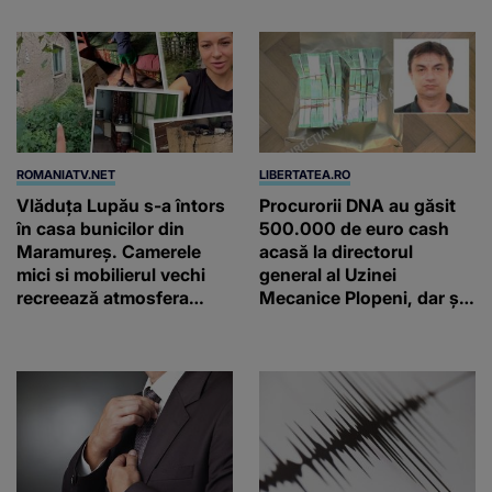
ROMANIATV.NET
LIBERTATEA.RO
Vlăduța Lupău s-a întors
Procurorii DNA au găsit
în casa bunicilor din
500.000 de euro cash
Maramureș. Camerele
acasă la directorul
mici si mobilierul vechi
general al Uzinei
recreează atmosfera
Mecanice Plopeni, dar și
autentică a unei
două ceasuri Patek
gospodării de odinioară
Philippe și Rolex