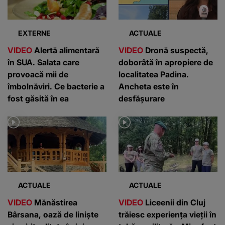
EXTERNE
ACTUALE
VIDEO
Alertă alimentară
VIDEO
Dronă suspectă,
în SUA. Salata care
doborâtă în apropiere de
provoacă mii de
localitatea Padina.
îmbolnăviri. Ce bacterie a
Ancheta este în
fost găsită în ea
desfășurare
ACTUALE
ACTUALE
VIDEO
Mănăstirea
VIDEO
Liceenii din Cluj
Bârsana, oază de liniște
trăiesc experiența vieții în