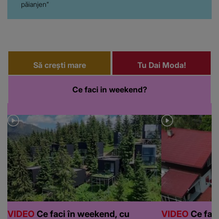
păianjen”
Să crești mare
Tu Dai Moda!
Ce faci in weekend?
VIDEO
Ce faci în weekend, cu
VIDEO
Ce faci