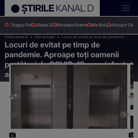
Dragos Pislaru
Rabla 2026
Mojtaba Khamenei
Ilie Bolojan
Nicușor Dan
Stirile Kanal D
Stiri actuale
Locuri de evitat pe timp de pandemie.
Locuri de evitat pe timp de
Aproape toți oamenii purtători de COVID-
19 s-au infectat aici
pandemie. Aproape toți oamenii
purtători de COVID-19 s-au infectat
aici