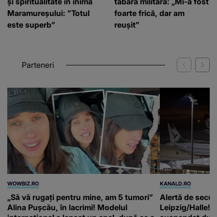
și spiritualitate în inima
tabăra militară: „Mi-a fost
Maramureșului: ”Totul
foarte frică, dar am
este superb”
reușit”
Parteneri
WOWBIZ.RO
KANALD.RO
„Să vă rugați pentru mine, am 5 tumori”
Alertă de secur
Alina Pușcău, în lacrimi! Modelul
Leipzig/Halle! T