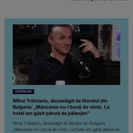
când au divorțat. Ce-a
putut să spună frumoasa
artistă i-a lăsat MASCĂ
pe toți. De data aceasta,
chiar a rupt tăcerea:
”Poate că aveam să ne
spunem, să ne...”
DIGIFM.RO
Mihai Trăistariu, dezamăgit de litoralul din
Bulgaria: „Mâncarea nu-i bună de nimic. La
hotel am găsit pânză de păianjen”
Mihai Trăistariu, dezamăgit de litoralul din Bulgaria:
„Mâncarea nu-i bună de nimic. La hotel am găsit pânză de