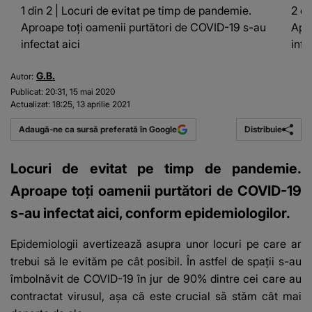
1 din 2 | Locuri de evitat pe timp de pandemie.
2 di
Aproape toți oamenii purtători de COVID-19 s-au
Apro
infectat aici
infe
G.B.
Autor:
Publicat:
20:31, 15 mai 2020
Actualizat:
18:25, 13 aprilie 2021
Distribuie
Adaugă-ne ca sursă preferată în Google
Locuri de evitat pe timp de pandemie.
Aproape toți oamenii purtători de COVID-19
s-au infectat aici, conform epidemiologilor.
Epidemiologii avertizează asupra unor locuri pe care ar
trebui să le evităm pe cât posibil. În astfel de spații s-au
îmbolnăvit de COVID-19 în jur de 90% dintre cei care au
contractat virusul, așa că este crucial să stăm cât mai