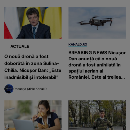
KANALD.RO
ACTUALE
BREAKING NEWS Nicușor
O nouă dronă a fost
Dan anunță că o nouă
doborâtă în zona Sulina–
dronă a fost anihilată în
Chilia. Nicușor Dan: „Este
spațiul aerian al
României. Este al treilea
inadmisibil şi intolerabil”
incident în mai puțin de
48 de ore
Redacția Știrile Kanal D