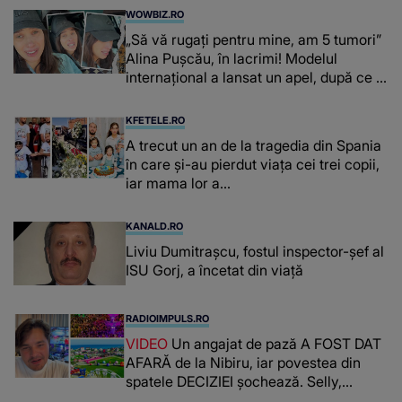
WOWBIZ.RO
„Să vă rugați pentru mine, am 5 tumori”
Alina Pușcău, în lacrimi! Modelul
internațional a lansat un apel, după ce a
fost diagnosticată cu o boală gravă
KFETELE.RO
A trecut un an de la tragedia din Spania
în care și-au pierdut viața cei trei copii,
iar mama lor a…
KANALD.RO
Liviu Dumitrașcu, fostul inspector-șef al
ISU Gorj, a încetat din viață
RADIOIMPULS.RO
VIDEO
Un angajat de pază A FOST DAT
AFARĂ de la Nibiru, iar povestea din
spatele DECIZIEI șochează. Selly,
surprins de întreaga situație... NU