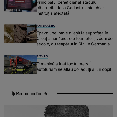
Principalul beneficiar al atacului
cibernetic de la Cadastru este chiar
instituţia afectată
ANTENA3.RO
Epava unei nave a ieșit la suprafață în
Croația, iar "pietrele foametei", vechi de
secole, au reapărut în Rin, în Germania
B1TV.RO
O maşină a luat foc în mers: În
autoturism se aflau doi adulți și un copil
Îți Recomandăm Și...