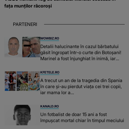
fața munților răcoroși
PARTENERI
WOWBIZ.RO
Detalii halucinante în cazul bărbatului
găsit îngropat într-o curte din Botoșani!
Marinel a fost înjunghiat în inimă, iar
concubina lui se numără printre
suspecți
KFETELE.RO
A trecut un an de la tragedia din Spania
în care și-au pierdut viața cei trei copii,
iar mama lor a…
KANALD.RO
Un fotbalist de doar 15 ani a fost
împușcat mortal chiar în timpul meciului