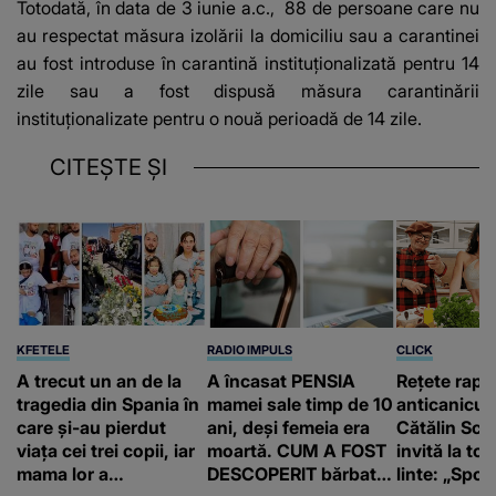
Totodată, în data de 3 iunie a.c., 88 de persoane care nu
au respectat măsura izolării la domiciliu sau a carantinei
au fost introduse în carantină instituţionalizată pentru 14
zile sau a fost dispusă măsura carantinării
instituţionalizate pentru o nouă perioadă de 14 zile.
CITEȘTE ȘI
KFETELE
RADIO IMPULS
CLICK
A trecut un an de la
A încasat PENSIA
Rețete rapi
tragedia din Spania în
mamei sale timp de 10
anticanicul
care și-au pierdut
ani, deși femeia era
Cătălin Scă
viața cei trei copii, iar
moartă. CUM A FOST
invită la to
mama lor a…
DESCOPERIT bărbatul
linte: „Spor 