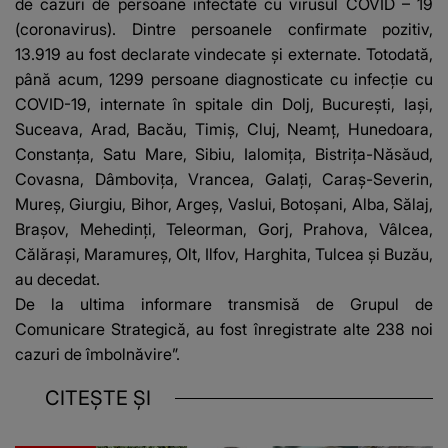
de cazuri de persoane infectate cu virusul COVID – 19
(coronavirus). Dintre persoanele confirmate pozitiv,
13.919 au fost declarate vindecate şi externate. Totodată,
până acum, 1299 persoane diagnosticate cu infecţie cu
COVID-19, internate în spitale din Dolj, Bucureşti, Iaşi,
Suceava, Arad, Bacău, Timiş, Cluj, Neamţ, Hunedoara,
Constanţa, Satu Mare, Sibiu, Ialomiţa, Bistriţa-Năsăud,
Covasna, Dâmboviţa, Vrancea, Galaţi, Caraş-Severin,
Mureş, Giurgiu, Bihor, Argeş, Vaslui, Botoşani, Alba, Sălaj,
Braşov, Mehedinţi, Teleorman, Gorj, Prahova, Vâlcea,
Călăraşi, Maramureş, Olt, Ilfov, Harghita, Tulcea şi Buzău,
au decedat.
De la ultima informare transmisă de Grupul de
Comunicare Strategică, au fost înregistrate alte 238 noi
cazuri de îmbolnăvire”.
CITEȘTE ȘI