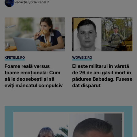
Redacția Știrile Kanal D
KFETELE.RO
WOWBIZ.RO
Foame reală versus
El este militarul în vârstă
foame emoțională: Cum
de 26 de ani găsit mort în
să le deosebești și să
pădurea Babadag. Fusese
eviți mâncatul compulsiv
dat dispărut