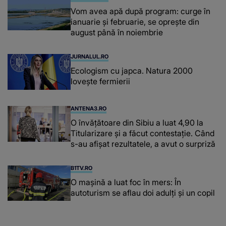
Vom avea apă după program: curge în
ianuarie și februarie, se oprește din
august până în noiembrie
JURNALUL.RO
Ecologism cu japca. Natura 2000
lovește fermierii
ANTENA3.RO
O învățătoare din Sibiu a luat 4,90 la
Titularizare și a făcut contestație. Când
s-au afișat rezultatele, a avut o surpriză
B1TV.RO
O maşină a luat foc în mers: În
autoturism se aflau doi adulți și un copil