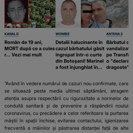
KANAL D
WOWBIZ
ANTENA 3
Român de 19 ani,
Detalii halucinante în
Bărbatul ca
MORT după ce a cules
cazul bărbatului găsit
vandalizat 
r... Vezi mai mult
îngropat într-o curte
pe Transfă
din Botoșani! Marinel
o "declaraţ
a fost înjunghiat în
dragoste" e
inimă, iar concubina
poliție și c
lui se numără printre
mediu
”Având în vedere numărul de cazuri nou confirmate, care
suspecți
se situează peste media ultimei săptămâni, atragem
atenţia asupra respectării cu rigurozitate a normelor de
conduită sanitară şi de prevenire a răspândirii noului
coronavirus, cu precădere a celor referitoare la purtarea
măştii în spaţii închise, evitarea contactului, igienizarea
frecventă a mâinilor şi păstrarea distanţei faţă de alte