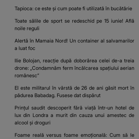
Tapioca: ce este și cum poate fi utilizată în bucătărie
Toate sălile de sport se redeschid pe 15 iunie! Află
noile reguli
Alertă în Mamaia Nord! Un container al salvamarilor
a luat foc
Ilie Bolojan, reacție după doborârea celei de-a treia
drone: „Condamnăm ferm încălcarea spaţiului aerian
românesc”
El este militarul în vârstă de 26 de ani găsit mort în
pădurea Babadag. Fusese dat dispărut
Prințul saudit descoperit fără viață într-un hotel de
lux din Londra a murit din cauza unui amestec de
alcool și droguri
Foame reală versus foame emoțională: Cum să le