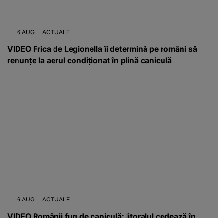
6 AUG
ACTUALE
VIDEO Frica de Legionella îi determină pe români să
renunțe la aerul condiționat în plină caniculă
6 AUG
ACTUALE
VIDEO Românii fug de caniculă: litoralul cedează în