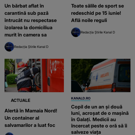
Un bărbat aflat în
Toate sălile de sport se
carantină sub pază
redeschid pe 15 iunie!
întrucât nu respectase
Află noile reguli
izolarea la domiciliua
Redacția Știrile Kanal D
murit în camera sa
Redacția Știrile Kanal D
KANALD.RO
ACTUALE
Copil de un an și două
Alertă în Mamaia Nord!
luni, acroșat de o mașină
Un container al
în Galați. Medicii au
salvamarilor a luat foc
încercat peste o oră să îi
salveze viața