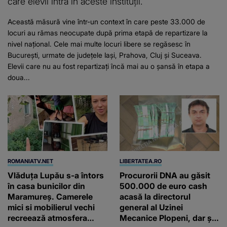
care elevii intră în aceste instituții.
Această măsură vine într-un context în care peste 33.000 de
locuri au rămas neocupate după prima etapă de repartizare la
nivel național. Cele mai multe locuri libere se regăsesc în
București, urmate de județele Iași, Prahova, Cluj și Suceava.
Elevii care nu au fost repartizați încă mai au o șansă în etapa a
doua...
ROMANIATV.NET
LIBERTATEA.RO
Vlăduța Lupău s-a întors
Procurorii DNA au găsit
în casa bunicilor din
500.000 de euro cash
Maramureș. Camerele
acasă la directorul
mici si mobilierul vechi
general al Uzinei
recreează atmosfera
Mecanice Plopeni, dar și