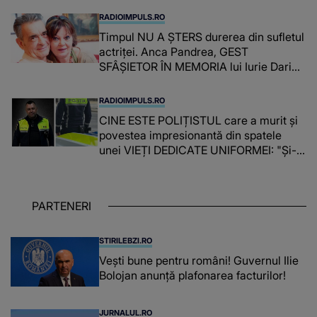
RADIOIMPULS.RO
Timpul NU A ȘTERS durerea din sufletul
actriței. Anca Pandrea, GEST
SFÂȘIETOR ÎN MEMORIA lui Iurie Darie:
"A fost copleșitor. Pe măsură ce trece
timpul parcă..."
RADIOIMPULS.RO
CINE ESTE POLIȚISTUL care a murit și
povestea impresionantă din spatele
unei VIEȚI DEDICATE UNIFORMEI: "Și-a
îndeplinit misiunile cu responsabilitate,
iar în relația cu colegii a fost un sprijin,
un sfătuitor și un..."
PARTENERI
STIRILEBZI.RO
Vești bune pentru români! Guvernul Ilie
Bolojan anunță plafonarea facturilor!
JURNALUL.RO