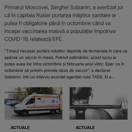
Primarul Moscovei, Serghei Sobianin, a avertizat joi
că în capitala Rusiei purtarea măştilor sanitare ar
putea fi obligatorie până în octombrie când va
începe vaccinarea masivă a populaţiei împotriva
COVID-19, relatează EFE.
"Timpul necesar purtării măştilor depinde de termenele în care va
apărea un vaccin în masă. Potrivit estimărilor, acest lucru ar
putea avea loc între octombrie şi februarie anul viitor. Sper ca în
octombrie să primim primele doze de vaccin", a declarat
Sobianin, într-un interviu acordat agenţiei ruse TASS. El a...
ACTUALE
ACTUALE