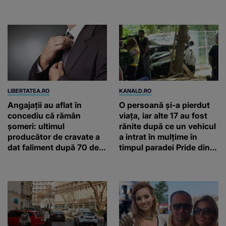
autentică a unei
două ceasuri Patek
gospodării de odinioară
Philippe și Rolex
LIBERTATEA.RO
KANALD.RO
Angajații au aflat în
O persoană și-a pierdut
concediu că rămân
viața, iar alte 17 au fost
șomeri: ultimul
rănite după ce un vehicul
producător de cravate a
a intrat în mulțime în
dat faliment după 70 de
timpul paradei Pride din
ani, în Elveția
Berlin