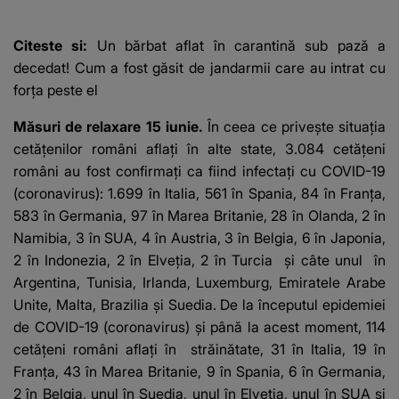
de 50 de ani și ce
proteine!”
afacere a deschis cu
banii obținuți? SUMA
Citeste si:
Un bărbat aflat în carantină sub pază a
E COLOSALĂ
decedat! Cum a fost găsit de jandarmii care au intrat cu
forța peste el
Măsuri de relaxare 15 iunie.
În ceea ce priveşte situaţia
cetăţenilor români aflaţi în alte state, 3.084 cetăţeni
români au fost confirmaţi ca fiind infectaţi cu COVID-19
(coronavirus): 1.699 în Italia, 561 în Spania, 84 în Franţa,
583 în Germania, 97 în Marea Britanie, 28 în Olanda, 2 în
Namibia, 3 în SUA, 4 în Austria, 3 în Belgia, 6 în Japonia,
2 în Indonezia, 2 în Elveţia, 2 în Turcia şi câte unul în
Argentina, Tunisia, Irlanda, Luxemburg, Emiratele Arabe
Unite, Malta, Brazilia şi Suedia. De la începutul epidemiei
de COVID-19 (coronavirus) şi până la acest moment, 114
cetăţeni români aflaţi în străinătate, 31 în Italia, 19 în
Franţa, 43 în Marea Britanie, 9 în Spania, 6 în Germania,
2 în Belgia, unul în Suedia, unul în Elveţia, unul în SUA şi