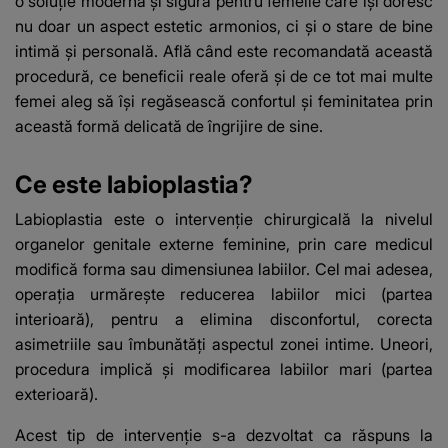
o soluție modernă și sigură pentru femeile care își doresc
nu doar un aspect estetic armonios, ci și o stare de bine
intimă și personală. Află când este recomandată această
procedură, ce beneficii reale oferă și de ce tot mai multe
femei aleg să își regăsească confortul și feminitatea prin
această formă delicată de îngrijire de sine.
Ce este labioplastia?
Labioplastia este o intervenție chirurgicală la nivelul
organelor genitale externe feminine, prin care medicul
modifică forma sau dimensiunea labiilor. Cel mai adesea,
operația urmărește reducerea labiilor mici (partea
interioară), pentru a elimina disconfortul, corecta
asimetriile sau îmbunătăți aspectul zonei intime. Uneori,
procedura implică și modificarea labiilor mari (partea
exterioară).
Acest tip de intervenție s-a dezvoltat ca răspuns la