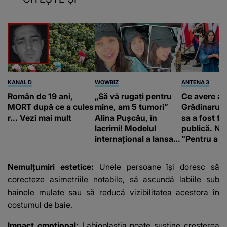
KANAL D
WOWBIZ
ANTENA 3
Român de 19 ani,
„Să vă rugați pentru
Ce avere ar
MORT după ce a cules
mine, am 5 tumori”
Grădinaru. 
r... Vezi mai mult
Alina Pușcău, în
sa a fost fă
lacrimi! Modelul
publică. Ni
internațional a lansat
"Pentru a în
un apel, după ce a
orice specul
fost diagnosticată cu
Nemulțumiri estetice:
Unele persoane își doresc să
o boală gravă
corecteze asimetriile notabile, să ascundă labiile sub
hainele mulate sau să reducă vizibilitatea acestora în
costumul de baie.
Impact emoțional:
Labioplastia poate susține creșterea