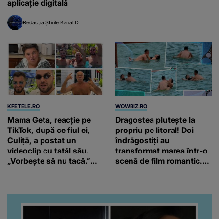
aplicație digitală
Redacția Știrile Kanal D
KFETELE.RO
WOWBIZ.RO
Mama Geta, reacție pe
Dragostea plutește la
TikTok, după ce fiul ei,
propriu pe litoral! Doi
Culiță, a postat un
îndrăgostiți au
videoclip cu tatăl său.
transformat marea într-o
„Vorbește să nu tacă.”
scenă de film romantic.
Artistul a reacționat și el:
Turiștii prezenți s-au uitat
“Văd că nu te potoleşti.”
de două ori