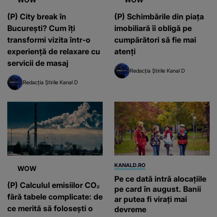
(P) City break în
(P) Schimbările din piața
București? Cum îți
imobiliară îi obligă pe
transformi vizita într-o
cumpărători să fie mai
experiență de relaxare cu
atenți
servicii de masaj
Redacția Știrile Kanal D
Redacția Știrile Kanal D
KANALD.RO
WOW
Pe ce dată intră alocațiile
(P) Calculul emisiilor CO₂
pe card în august. Banii
fără tabele complicate: de
ar putea fi virați mai
ce merită să folosești o
devreme