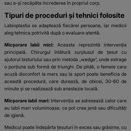
sau a-și recăpăta încrederea în propriul corp.
Tipuri de proceduri și tehnici folosite
Labioplastia se adaptează fiecărei persoane, iar medicii
aleg tehnica potrivită după o evaluare atentă.
Micșorare labii mici:
Aceasta reprezintă intervenția
principală. Chirurgul înlătură surplusul de țesut cu
ajutorul bisturiului sau prin metoda „wedge”, unde extrage
o porțiune sub formă de triunghi. De pildă, o femeie care
acuză disconfort la mers sau la sport poate beneficia de
această procedură, care durează, de obicei, 30-60 de
minute și se realizează sub anestezie locală.
Micșorare labii mari:
Intervenția se adresează celor care
au labii mari voluminoase, ce pot crea jenă sau dificultăți
de igienă.
Medicul poate îndepărta țesuturi în exces sau grăsime, cu