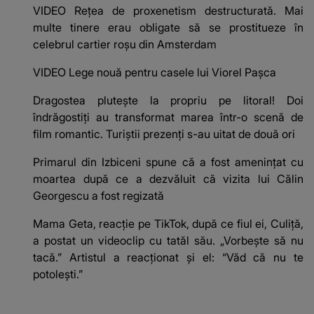
VIDEO Rețea de proxenetism destructurată. Mai
multe tinere erau obligate să se prostitueze în
celebrul cartier roșu din Amsterdam
VIDEO Lege nouă pentru casele lui Viorel Pașca
Dragostea plutește la propriu pe litoral! Doi
îndrăgostiți au transformat marea într-o scenă de
film romantic. Turiștii prezenți s-au uitat de două ori
Primarul din Izbiceni spune că a fost amenințat cu
moartea după ce a dezvăluit că vizita lui Călin
Georgescu a fost regizată
Mama Geta, reacție pe TikTok, după ce fiul ei, Culiță,
a postat un videoclip cu tatăl său. „Vorbește să nu
tacă.” Artistul a reacționat și el: “Văd că nu te
potoleşti.”