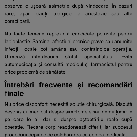
observa o ușoară asimetrie după vindecare. În cazuri
rare, apar reacții alergice la anestezie sau alte
complicații.
Nu toate femeile reprezintă candidate potrivite pentru
labioplastie. Sarcina, afecțiuni cronice grave sau anumite
infecții locale pot amâna sau contraindica operația.
Urmează întotdeauna sfatul specialistului. Evită
automedicația și consultă medicul și farmacistul pentru
orice problemă de sănătate.
Întrebări frecvente și recomandări
finale
Nu orice disconfort necesită soluție chirurgicală. Discută
deschis cu medicul despre simptomele sau nemulțumirile
pe care le ai, dar și despre așteptările reale după
operație. Fiecare corp reacționează diferit, iar succesul
procedurii depinde de colaborarea cu echipa medicală.