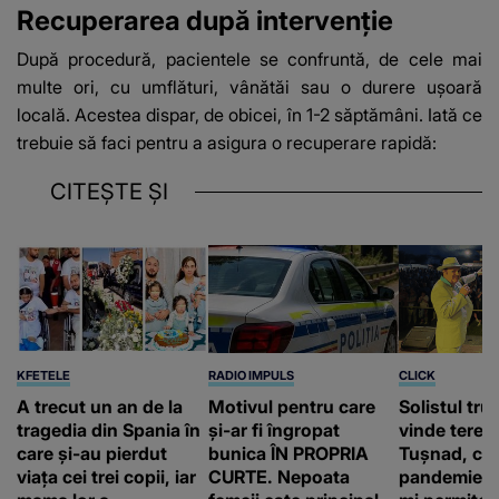
Recuperarea după intervenție
După procedură, pacientele se confruntă, de cele mai
multe ori, cu umflături, vânătăi sau o durere ușoară
locală. Acestea dispar, de obicei, în 1-2 săptămâni. Iată ce
trebuie să faci pentru a asigura o recuperare rapidă:
CITEȘTE ȘI
KFETELE
RADIO IMPULS
CLICK
A trecut un an de la
Motivul pentru care
Solistul tru
tragedia din Spania în
și-ar fi îngropat
vinde terenu
care și-au pierdut
bunica ÎN PROPRIA
Tușnad, cu
viața cei trei copii, iar
CURTE. Nepoata
pandemie: „