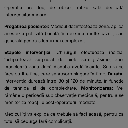
Operația are loc, de obicei, într-o sală dedicată
intervențiilor minore.
Pregătirea pacientei:
Medicul dezinfectează zona, aplică
anestezia potrivită (locală, în cele mai multe cazuri, sau
generală pentru situații mai complexe).
Etapele intervenției:
Chirurgul efectuează incizia,
îndepărtează surplusul de piele sau grăsime, apoi
modelează zona după discuția avută înainte. Sutura se
face cu fire fine, care se absorb singure în timp.
Durata:
Intervenția durează între 30 și 120 de minute, în funcție
de tehnică și de complexitate.
Monitorizarea:
Vei
rămâne o perioadă sub observație medicală, pentru a se
monitoriza reacțiile post-operatorii imediate.
Medicul îți va explica ce trebuie să faci acasă, pentru ca
totul să decurgă fără complicații.