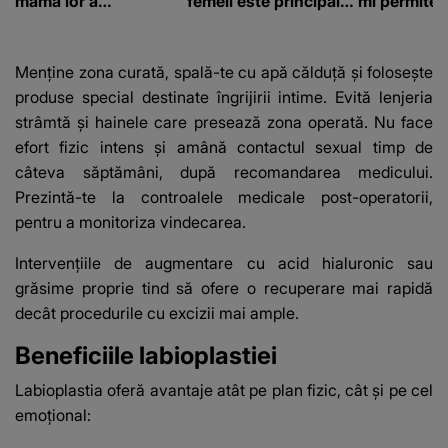
mama lor a…
femeii este principalul
mi permite 
suspect în cazul din
construiesc
Galați, iar DETALIUL
bani cere?
DESCOPERIT DE
Menține zona curată, spală-te cu apă călduță și folosește
ANCHETATORI a șocat
produse special destinate îngrijirii intime. Evită lenjeria
localnicii
strâmtă și hainele care presează zona operată. Nu face
efort fizic intens și amână contactul sexual timp de
câteva săptămâni, după recomandarea medicului.
Prezintă-te la controalele medicale post-operatorii,
pentru a monitoriza vindecarea.
Intervențiile de augmentare cu acid hialuronic sau
grăsime proprie tind să ofere o recuperare mai rapidă
decât procedurile cu excizii mai ample.
Beneficiile labioplastiei
Labioplastia oferă avantaje atât pe plan fizic, cât și pe cel
emoțional: