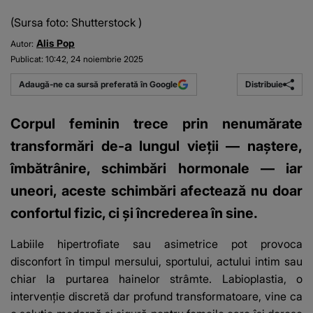
(Sursa foto: Shutterstock )
Alis Pop
Autor:
Publicat:
10:42, 24 noiembrie 2025
Distribuie
Adaugă-ne ca sursă preferată în Google
Corpul feminin trece prin nenumărate
transformări de-a lungul vieții — naștere,
îmbătrânire, schimbări hormonale — iar
uneori, aceste schimbări afectează nu doar
confortul fizic, ci și încrederea în sine.
Labiile hipertrofiate sau asimetrice pot provoca
disconfort în timpul mersului, sportului, actului intim sau
chiar la purtarea hainelor strâmte. Labioplastia, o
intervenție discretă dar profund transformatoare, vine ca