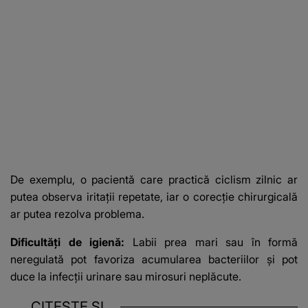
De exemplu, o pacientă care practică ciclism zilnic ar
putea observa iritații repetate, iar o corecție chirurgicală
ar putea rezolva problema.
Dificultăți de igienă:
Labii prea mari sau în formă
neregulată pot favoriza acumularea bacteriilor și pot
duce la infecții urinare sau mirosuri neplăcute.
CITEȘTE ȘI