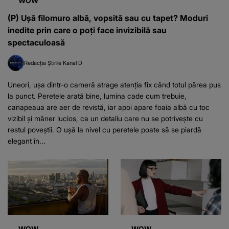
WOW
(P) Ușă filomuro albă, vopsită sau cu tapet? Moduri
inedite prin care o poți face invizibilă sau
spectaculoasă
Redacția Știrile Kanal D
Uneori, ușa dintr-o cameră atrage atenția fix când totul părea pus
la punct. Peretele arată bine, lumina cade cum trebuie,
canapeaua are aer de revistă, iar apoi apare foaia albă cu toc
vizibil și mâner lucios, ca un detaliu care nu se potrivește cu
restul poveștii. O ușă la nivel cu peretele poate să se piardă
elegant în...
WOW
WOW