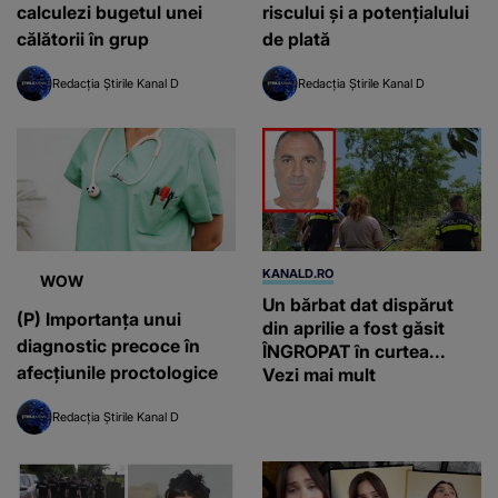
calculezi bugetul unei
riscului și a potențialului
călătorii în grup
de plată
Redacția Știrile Kanal D
Redacția Știrile Kanal D
KANALD.RO
WOW
Un bărbat dat dispărut
(P) Importanța unui
din aprilie a fost găsit
diagnostic precoce în
ÎNGROPAT în curtea...
afecțiunile proctologice
Vezi mai mult
Redacția Știrile Kanal D