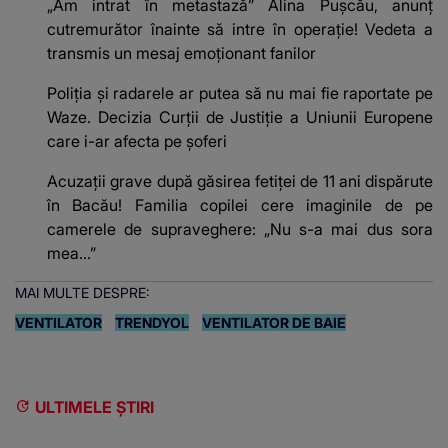
„Am intrat în metastază” Alina Pușcău, anunț
cutremurător înainte să intre în operație! Vedeta a
transmis un mesaj emoționant fanilor
Poliţia şi radarele ar putea să nu mai fie raportate pe
Waze. Decizia Curţii de Justiție a Uniunii Europene
care i-ar afecta pe şoferi
Acuzații grave după găsirea fetiței de 11 ani dispărute
în Bacău! Familia copilei cere imaginile de pe
camerele de supraveghere: „Nu s-a mai dus sora
mea...”
MAI MULTE DESPRE:
VENTILATOR
TRENDYOL
VENTILATOR DE BAIE
ULTIMELE ȘTIRI