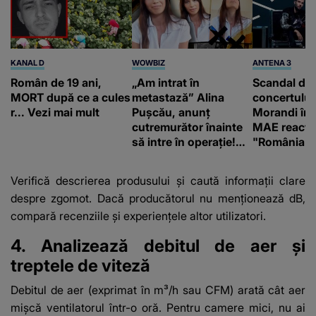
KANAL D
WOWBIZ
ANTENA 3
Român de 19 ani,
„Am intrat în
Scandal di
MORT după ce a cules
metastază” Alina
concertului
r... Vezi mai mult
Pușcău, anunț
Morandi în 
cutremurător înainte
MAE reacți
să intre în operație!
"România s
Vedeta a transmis un
integritatea 
mesaj emoționant
a Georgiei"
Verifică descrierea produsului și caută informații clare
fanilor
despre zgomot. Dacă producătorul nu menționează dB,
compară recenziile și experiențele altor utilizatori.
4. Analizează debitul de aer și
treptele de viteză
Debitul de aer (exprimat în m³/h sau CFM) arată cât aer
mișcă ventilatorul într-o oră. Pentru camere mici, nu ai