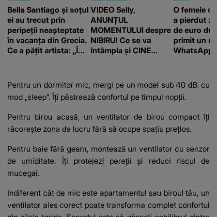
Bella Santiago și soțul
VIDEO Selly,
O femeie d
ei au trecut prin
ANUNȚUL
a pierdut ze
peripeții neașteptate
MOMENTULUI despre
de euro dup
în vacanța din Grecia.
NIBIRU! Ce se va
primit un m
Ce a pățit artista: „Îmi
întâmpla și CINE
WhatsApp. 
pare rău!”
SUNT CEI VIZAȚI de
că va moște
această situație: "Îmi
175.000 de 
e ciudă că..."
Franța
Pentru un dormitor mic, mergi pe un model sub 40 dB, cu
mod „sleep”. Îți păstrează confortul pe timpul nopții.
Pentru birou acasă, un ventilator de birou compact îți
răcorește zona de lucru fără să ocupe spațiu prețios.
Pentru baie fără geam, montează un ventilator cu senzor
de umiditate. Îți protejezi pereții și reduci riscul de
mucegai.
Indiferent cât de mic este apartamentul sau biroul tău, un
ventilator ales corect poate transforma complet confortul
din zilele toride. Secretul este să găsești echilibrul dintre