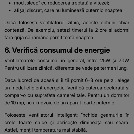
mod „sleep” cu reducerea treptată a vitezei;
afișaj discret, care nu luminează puternic noaptea.
Dacă folosești ventilatorul zilnic, aceste opțiuni chiar
contează. De exemplu, setezi timerul la 2 ore și adormi
fără grija că rămâne pornit toată noaptea.
6. Verifică consumul de energie
Ventilatoarele consumă, în general, între 25W și 70W.
Pentru utilizare zilnică, diferența se vede pe termen lung.
Dacă lucrezi de acasă și îl ții pornit 6–8 ore pe zi, alege
un model eficient energetic. Verifică puterea declarată și
compar-o cu suprafața camerei tale. Pentru un dormitor
de 10 mp, nu ai nevoie de un aparat foarte puternic.
Folosește ventilatorul inteligent: închide geamurile în
orele foarte calde și aerisește dimineața sau seara.
Astfel, menții temperatura mai stabilă.