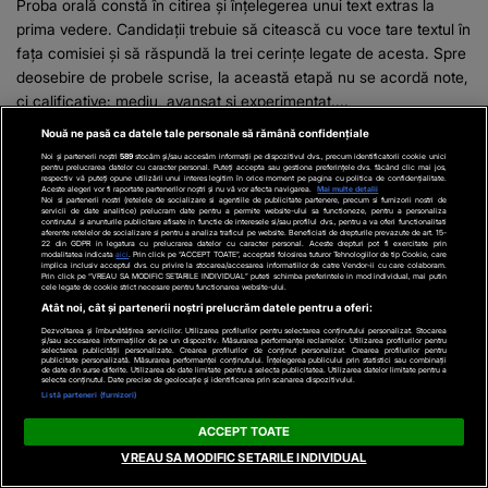
Proba orală constă în citirea și înțelegerea unui text extras la
prima vedere. Candidații trebuie să citească cu voce tare textul în
fața comisiei și să răspundă la trei cerințe legate de acesta. Spre
deosebire de probele scrise, la această etapă nu se acordă note,
ci calificative: mediu, avansat și experimentat....
Nouă ne pasă ca datele tale personale să rămână confidențiale
Noi și partenerii noștri
589
stocăm și/sau accesăm informații pe dispozitivul dvs., precum identificatorii cookie unici
pentru prelucrarea datelor cu caracter personal. Puteți accepta sau gestiona preferințele dvs. făcând clic mai jos,
respectiv vă puteți opune utilizării unui interes legitim în orice moment pe pagina cu politica de confidențialitate.
Aceste alegeri vor fi raportate partenerilor noștri și nu vă vor afecta navigarea.
Mai multe detalii
Noi si partenerii nostri (retelele de socializare si agentiile de publicitate partenere, precum si furnizorii nostri de
servicii de date analitice) prelucram date pentru a permite website-ului sa functioneze, pentru a personaliza
continutul si anunturile publicitare afisate in functie de interesele si/sau profilul dvs., pentru a va oferi functionalitati
aferente retelelor de socializare si pentru a analiza traficul pe website. Beneficiati de drepturile prevazute de art. 15-
22 din GDPR in legatura cu prelucrarea datelor cu caracter personal. Aceste drepturi pot fi exercitate prin
modalitatea indicata
aici
. Prin click pe “ACCEPT TOATE”, acceptati folosirea tuturor Tehnologiilor de tip Cookie, care
implica inclusiv acceptul dvs. cu privire la stocarea/accesarea informatiilor de catre Vendor-ii cu care colaboram.
Prin click pe “VREAU SA MODIFIC SETARILE INDIVIDUAL” puteti schimba preferintele in mod individual, mai putin
ROMANIATV.NET
LIBERTATEA.RO
cele legate de cookie strict necesare pentru functionarea website-ului.
Atât noi, cât și partenerii noștri prelucrăm datele pentru a oferi:
Bomba MOMENTULUI în
Cum să alegi parfumul
politică! El ar urma să fie
potrivit. Expert, despre
Dezvoltarea și îmbunătățirea serviciilor. Utilizarea profilurilor pentru selectarea conținutului personalizat. Stocarea
și/sau accesarea informațiilor de pe un dispozitiv. Măsurarea performanței reclamelor. Utilizarea profilurilor pentru
selectarea publicității personalizate. Crearea profilurilor de conținut personalizat. Crearea profilurilor pentru
noul premier. Mulți îl
greșeala făcută de mulți
publicitate personalizată. Măsurarea performanței conținutului. Înțelegerea publicului prin statistici sau combinații
de date din surse diferite. Utilizarea de date limitate pentru a selecta publicitatea. Utilizarea datelor limitate pentru a
consideră cea mai bună
cumpărători: „Nu este
selecta conținutul. Date precise de geolocație și identificarea prin scanarea dispozitivului.
Listă parteneri (furnizori)
variantă!
suficient să-ți placă în
primul minut”
ACCEPT TOATE
VREAU SA MODIFIC SETARILE INDIVIDUAL