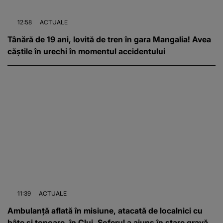
12:58
ACTUALE
Tânără de 19 ani, lovită de tren în gara Mangalia! Avea
căștile în urechi în momentul accidentului
11:39
ACTUALE
Ambulanță aflată în misiune, atacată de localnici cu
bâte și topoare, în Cluj. Șoferul a ajuns în stare gravă