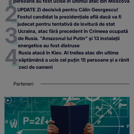
persoane au fost ucise în ultimul atac din Moscova
UPDATE Zi decisivă pentru Călin Georgescu!
Fostul candidat la prezidențiale află dacă va fi
judecat pentru tentativă de lovitură de stat
Ucraina, atac fără precedent în Crimeea ocupată
de Rusia. "Amazonul lui Putin" și 13 instalații
energetice au fost distruse
Rusia atacă în Kiev. Al treilea atac din ultima
săptămână a ucis cel puțin 15 persoane și a rănit
zeci de oameni
Parteneri