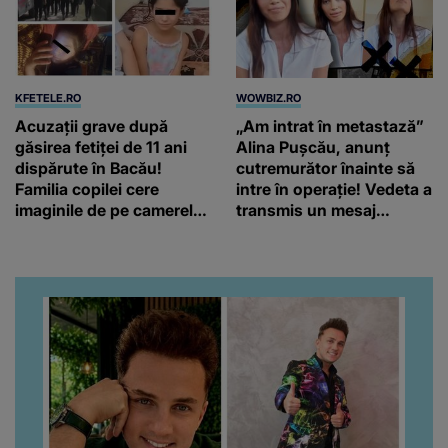
KFETELE.RO
WOWBIZ.RO
Acuzații grave după
„Am intrat în metastază”
găsirea fetiței de 11 ani
Alina Pușcău, anunț
dispărute în Bacău!
cutremurător înainte să
Familia copilei cere
intre în operație! Vedeta a
imaginile de pe camerele
transmis un mesaj
de supraveghere: „Nu s-a
emoționant fanilor
mai dus sora mea...”