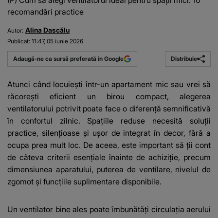
(P) Cum să alegi ventilatorul ideal pentru spații mici: 10
recomandări practice
Alina Dascălu
Autor:
Publicat:
11:47, 05 iunie 2026
Distribuie
Adaugă-ne ca sursă preferată în Google
Atunci când locuiești într-un apartament mic sau vrei să
răcorești eficient un birou compact, alegerea
ventilatorului potrivit poate face o diferență semnificativă
în confortul zilnic. Spațiile reduse necesită soluții
practice, silențioase și ușor de integrat în decor, fără a
ocupa prea mult loc. De aceea, este important să ții cont
de câteva criterii esențiale înainte de achiziție, precum
dimensiunea aparatului, puterea de ventilare, nivelul de
zgomot și funcțiile suplimentare disponibile.
Un ventilator bine ales poate îmbunătăți circulația aerului